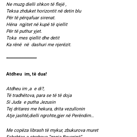
Ne muzg dielli shkon të flejë ,
Teksa zhduket horizontit në detin blu
Për të përqafuar sirenat.
Hëna ngjitet në kupë të qiellit
Për të puthur yjet.
Toka mes qiellit dhe detit
Ka rënë në dashuri me njerëzit.
“””””””””””””””””””””””””
Atdheu im, të dua!
Atdheu im ,a e di?,
Të tradhëtova, para se të të doja
Si Juda e putha Jezusin
Tej dritares me hekura, drita vezullonin
Atje jashtë,dielli ngrohte,gjer në Perëndim…
Me copëza librash të mykur, zbukurova muret