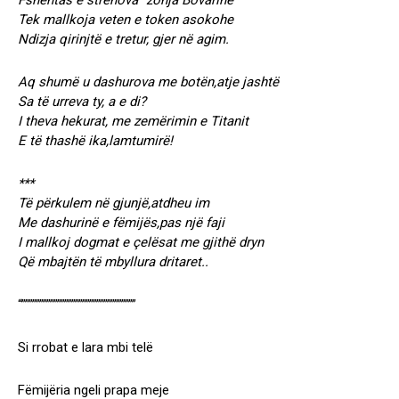
Fshehtas e strehova “zonja Bovarinë”
Tek mallkoja veten e token asokohe
Ndizja qirinjtë e tretur, gjer në agim.
Aq shumë u dashurova me botën,atje jashtë
Sa të urreva ty, a e di?
I theva hekurat, me zemërimin e Titanit
E të thashë ika,lamtumirë!
***
Të përkulem në gjunjë,atdheu im
Me dashurinë e fëmijës,pas një faji
I mallkoj dogmat e çelësat me gjithë dryn
Që mbajtën të mbyllura dritaret..
“””””””””””””””””””””””””””””””””
Si rrobat e lara mbi telë
Fëmijëria ngeli prapa meje