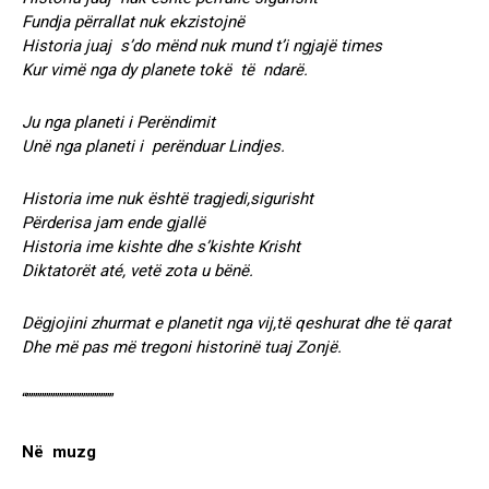
Fundja përrallat nuk ekzistojnë
Historia juaj s’do mënd nuk mund t’i ngjajë times
Kur vimë nga dy planete tokë të ndarë.
Ju nga planeti i Perëndimit
Unë nga planeti i perënduar Lindjes.
Historia ime nuk është tragjedi,sigurisht
Përderisa jam ende gjallë
Historia ime kishte dhe s’kishte Krisht
Diktatorët até, vetë zota u bënë.
Dëgjojini zhurmat e planetit nga vij,të qeshurat dhe të qarat
Dhe më pas më tregoni historinë tuaj Zonjë.
“””””””””””””””””””””
Në muzg