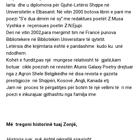
larta dhe u diplomova për Gjuhë-Letërsi Shqipe në
Universitetin e Elbasanit. Në vitin 2000 botova librin e parë me
poezi “S’e dua dimrin në sy”.me redaktues poetët Z.Musa
Vyshka e reçensues poetin Z.N.Ejupi.
Deri në vitin 2002,para mergimit tim në Francë punova
Bibliotekere në Bibliotekën Universitare të qytetit.
Letërsia dhe krijimtaria është e pandashme kudo ku unë
ndodhem.
Kohët e fundit,pas një mungese relativisht të gjatë,kam
botuar cikle poezish në revistën Atunis Galaxy Poetry drejtuar
nga z.Agron Shele Belgjikëdhe në disa revista e gazeta
prestigjioze në Shqipëri, Kosovë ,Angli, Kanada etj.
Jam në proces të përgatitjes për botim të një vellimi të ri me
poezi e inkurajuar gjithashtu nga familja ime.
Më tregoni historinë tuaj Zonjë,
Historia juaj nuk është përrallë sigurisht