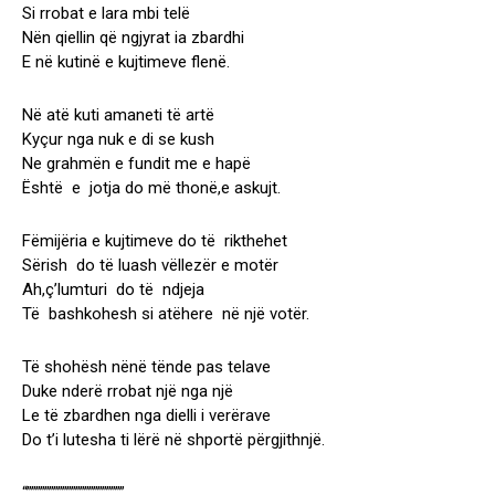
Si rrobat e lara mbi telë
Nën qiellin që ngjyrat ia zbardhi
E në kutinë e kujtimeve flenë.
Në atë kuti amaneti të artë
Kyçur nga nuk e di se kush
Ne grahmën e fundit me e hapë
Është e jotja do më thonë,e askujt.
Fëmijëria e kujtimeve do të rikthehet
Sërish do të luash vëllezër e motër
Ah,ç’lumturi do të ndjeja
Të bashkohesh si atëhere në një votër.
Të shohësh nënë tënde pas telave
Duke nderë rrobat një nga një
Le të zbardhen nga dielli i verërave
Do t’i lutesha ti lërë në shportë përgjithnjë.
“””””””””””””””””””””””