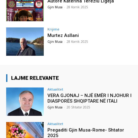
Autore Katerina Tereziu Ligeja
Gjin Musa
-
28 Korrik 2025
Krijime
Murtez Asllani
Gjin Musa
-
28 Korrik 2025
LAJME RELEVANTE
Aktualitet
VERA GJONAJ – NJË EMËR I NJOHUR I
DIASPORËS SHQIPTARE NË ITALI
Gjin Musa
-
20 Shtator 2025
Aktualitet
Pregaditi Gjin Musa-Rome- Shtator
2025