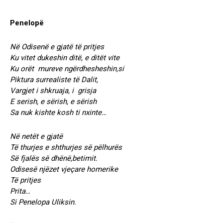
Penelopë
Në Odisenë e gjatë të pritjes
Ku vitet dukeshin ditë, e ditët vite
Ku orët mureve ngërdhesheshin,si
Piktura surrealiste të Dalit,
Vargjet i shkruaja, i grisja
E serish, e sërish, e sërish
Sa nuk kishte kosh ti nxinte…
Në netët e gjatë
Të thurjes e shthurjes së pëlhurës
Së fjalës së dhënë,betimit.
Odisesë njëzet vjeçare homerike
Të pritjes
Prita…
Si Penelopa Uliksin.