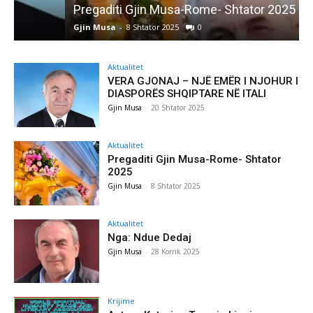
Pregaditi Gjin Musa-Rome- Shtator 2025
Gjin Musa
-
8 Shtator 2025
0
G
Aktualitet
VERA GJONAJ – NJË EMËR I NJOHUR I
DIASPORËS SHQIPTARE NË ITALI
Gjin Musa
-
20 Shtator 2025
Aktualitet
Pregaditi Gjin Musa-Rome- Shtator
2025
Gjin Musa
-
8 Shtator 2025
Aktualitet
Nga: Ndue Dedaj
Gjin Musa
-
28 Korrik 2025
Krijime