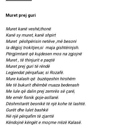
“””””””””””””””””””””””
Muret prej guri
Muret kanë veshë,thonë
Kanë sy muret, kanë shpirt
Muret pëshpërisin netëve ,më besoni
Ia dëgjoj trokitjen,si maja gishtërinjsh.
Përgjimtarë që kujdesen mos na zgjojnë
Muret , të thinjurit e paqtë
Muret prej guri të rëndë
Legjendat përqafuar, si Rozafë.
Mure kalash që buzëqeshin hirshëm
Me të bukurit dhëmbë rruaza bedenash
Me lule që dalin prej zemrës së çarë,
Me emër fisnik goje-asllanë.
Dëshmitarët besnikë të një kohe të lashtë.
Gurët dhe lulet bashkë
Në një përqafim të zjarrtë
Këndojnë këngët e moçme rrëzë Kalasë.