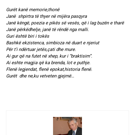
Gurët kanë memorie,thonë
Janë shpirtra të thyer në mijëra pasqyra
Janë këngë, poezia e pikës së vesës, që i lag buzën e tharë
Janë përkëdhelje, janë të rëndë nga malli.
Guri është biri i tokës
Bashkë ekzistenca, simbioza në duart e njeriut
Për t’i ndërtuar jetës,çati dhe mure.
Ai gur që na futet në xhep, kur i “braktisim”.
Ai eshte magjia që ka brenda, lot e puthje.
Flenë legjendat, flenë epokat,historia flenë.
Gurët dhe ne,ku vetveten gjejmë…