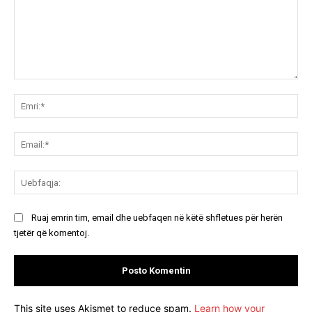
Koment:
Emr
Ema
Ue
Ruaj emrin tim, email dhe uebfaqen në këtë shfletues për herën
tjetër që komentoj.
This site uses Akismet to reduce spam.
Learn how your