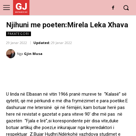
GJ
DRITARE E RE
Njihuni me poeten:Mirela Leka Xhava
PAKATEGORI
29 Janar 2022
Updated:
29 Janar 2022
Nga
Gjin Musa
U linda në Elbasan në vitin 1966 pranë mureve te “Kalasë” së
qytetit, që më përkundi e më dha frymëzimet e para poetike.E
dashuruar me letersinë që në fëmijëri, kam botuar herë pas
here në revistat e gazetat e para viteve 90′ dhe më pas në
gazetën “Fjala e lirë”,si korespondente për disa vite,duke
botuar artikuj dhe poezi,e inkurajuar nga kryeredaktori i
respektuar Z.Bujar Hudhri.Ndërkohë vazhdova studimet e