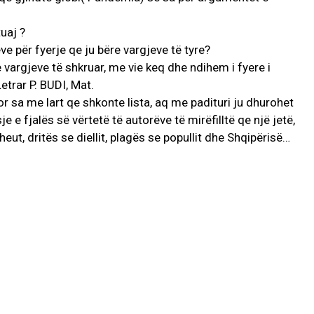
uaj ?
ëve për fyerje qe ju bëre vargjeve të tyre?
e vargjeve të shkruar, me vie keq dhe ndihem i fyere i
etrar P. BUDI, Mat.
r sa me lart qe shkonte lista, aq me padituri ju dhurohet
e e fjalës së vërtetë të autorëve të mirëfilltë qe një jetë,
eut, dritës se diellit, plagës se popullit dhe Shqipërisë…