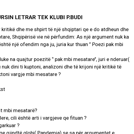
SIN LETRAR TEK KLUBI P.BUDI
kritikë dhe me shpirt të një shqiptari qe e do atdheun dhe
iptare, Shqipërisë vie në përfundim: As një argument nuk ka
 është një ofendim nga ju, juria kur thuan ” Poezi pak mbi
e na quajtur poezitë ‘’ pak mbi mesatare’’, juri e nderuar(
 nuk dini ti kuptoni, analizoni dhe të krijoni një kritikë të
caktoni vargje mbi mesatare ?
mit mbi mesatarë?
e, cili është arti i vargjeve qe fituan ?
garkuar ?
qe gjindtë globi( Pandemia) se sa për argumentet e