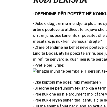
-OFENDIME PËR POETËT NË KONKUR
-Duke e dëgjuar me mendje të plot, me sy 
artin e poetëve të atdheut të trojeve shq
ofruar juria, pse kanë fituar poezitë , dhe
mesatare, ju nuk keni vlerësuar drejtë ”
-Çfarë ofendime na behët neve poetëve, duk
Lindita Doda), aty ka poezi të arrira, pse ju
mirëfilltë për vargje. Kush jeni ju të për
-Pyetje për jurinë:
-Çka kuptoni me poezi mbi mesatare ?
-Si erdhe në përfundim tek shpikja e ter
-Pse nuk dhe as një argument mbi çfarë vler
-Pse nuk e kryen punën tuaj ashtu siç je n
-Ju me shumë folët për gjendjen aktuale 