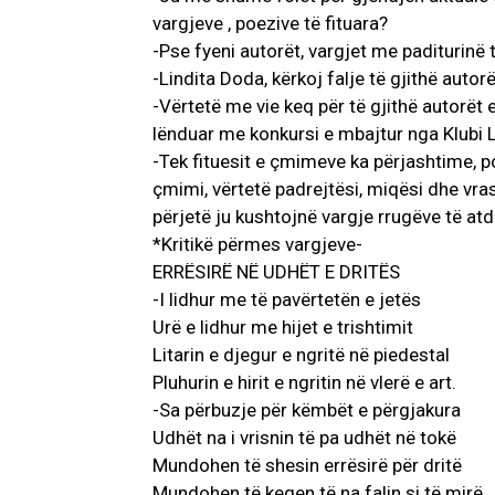
vargjeve , poezive të fituara?
-Pse fyeni autorët, vargjet me paditurinë t
-Lindita Doda, kërkoj falje të gjithë autor
-Vërtetë me vie keq për të gjithë autorët 
lënduar me konkursi e mbajtur nga Klubi L
-Tek fituesit e çmimeve ka përjashtime, po
çmimi, vërtetë padrejtësi, miqësi dhe vrasj
përjetë ju kushtojnë vargje rrugëve të atdh
*Kritikë përmes vargjeve-
ERRËSIRË NË UDHËT E DRITËS
-I lidhur me të pavërtetën e jetës
Urë e lidhur me hijet e trishtimit
Litarin e djegur e ngritë në piedestal
Pluhurin e hirit e ngritin në vlerë e art.
-Sa përbuzje për këmbët e përgjakura
Udhët na i vrisnin të pa udhët në tokë
Mundohen të shesin errësirë për dritë
Mundohen të keqen të na falin si të mirë.