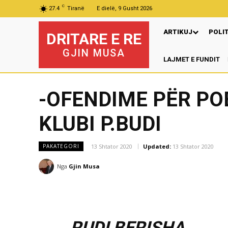
C
27.4
Tiranë
E dielë, 9 Gusht 2026
ARTIKUJ
POLI
DRITARE E RE
GJIN MUSA
LAJMET E FUNDIT
-OFENDIME PËR PO
KLUBI P.BUDI
13 Shtator 2020
Updated:
13 Shtator 2020
PAKATEGORI
Nga
Gjin Musa
RUDI BERISHA