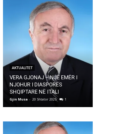
AKTUALITET
AKTUALITET
VERA GJONAJ – NJË EMËR I
NJOHUR I DIASPORËS
Pregaditi Gji
SHQIPTARE NË ITALI
Shtator 2025
Gjin Musa
-
20 Shtator 2025
1
Gjin Musa
-
8 Shtat