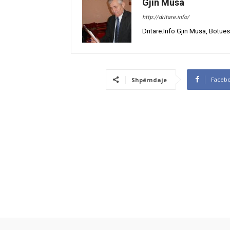
Gjin Musa
http://dritare.info/
Dritare.Info Gjin Musa, Botues
Faceb
Shpërndaje