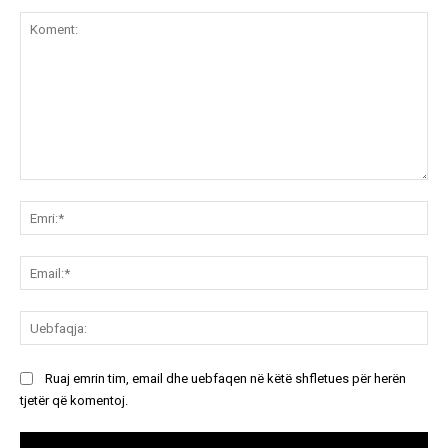
Koment:
Emr
Ema
Ue
Ruaj emrin tim, email dhe uebfaqen në këtë shfletues për herën
tjetër që komentoj.