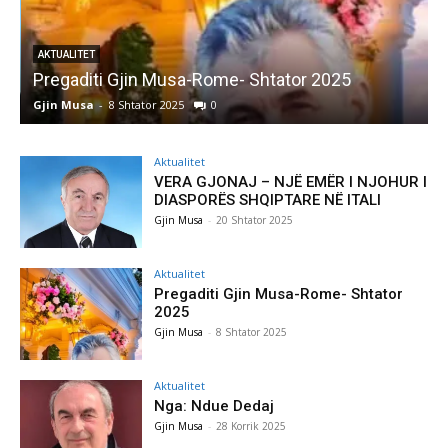
AKTUALITET
Pregaditi Gjin Musa-Rome- Shtator 2025
Gjin Musa
-
8 Shtator 2025
0
G
Aktualitet
VERA GJONAJ – NJË EMËR I NJOHUR I
DIASPORËS SHQIPTARE NË ITALI
Gjin Musa
-
20 Shtator 2025
Aktualitet
Pregaditi Gjin Musa-Rome- Shtator
2025
Gjin Musa
-
8 Shtator 2025
Aktualitet
Nga: Ndue Dedaj
Gjin Musa
-
28 Korrik 2025