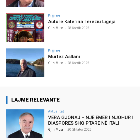
Krijime
Autore Katerina Tereziu Ligeja
Gjin Musa
-
28 Korrik 2025
Krijime
Murtez Asllani
Gjin Musa
-
28 Korrik 2025
LAJME RELEVANTE
Aktualitet
VERA GJONAJ – NJË EMËR I NJOHUR I
DIASPORËS SHQIPTARE NË ITALI
Gjin Musa
-
20 Shtator 2025