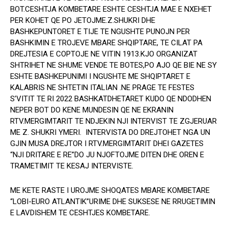
BOT.CESHTJA KOMBETARE ESHTE CESHTJA MAE E NXEHET
PER KOHET QE PO JETOJME.Z.SHUKRI DHE
BASHKEPUNTORET E TIJE TE NGUSHTE PUNOJN PER
BASHKIMIN E TROJEVE MBARE SHQIPTARE, TE CILAT PA
DREJTESIA E COPTOJE NE VITIN 1913.KJO ORGANIZAT
SHTRIHET NE SHUME VENDE TE BOTES,PO AJO QE BIE NE SY
ESHTE BASHKEPUNIMI I NGUSHTE ME SHQIPTARET E
KALABRIS NE SHTETIN ITALIAN .NE PRAGE TE FESTES
S’VITIT TE RI 2022 BASHKATDHETARET KUDO QE NDODHEN
NEPER BOT DO KENE MUNDESIN QE NE EKRANIN
RTV.MERGIMTARIT TE NDJEKIN NJI INTERVIST TE ZGJERUAR
ME Z. SHUKRI YMERI. INTERVISTA DO DREJTOHET NGA UN
GJIN MUSA DREJTOR I RTV.MERGIMTARIT DHEI GAZETES
“NJI DRITARE E RE”DO JU NJOFTOJME DITEN DHE OREN E
TRAMETIMIT TE KESAJ INTERVISTE.
ME KETE RASTE I UROJME SHOQATES MBARE KOMBETARE
“LOBI-EURO ATLANTIK”URIME DHE SUKSESE NE RRUGETIMIN
E LAVDISHEM TE CESHTJES KOMBETARE.