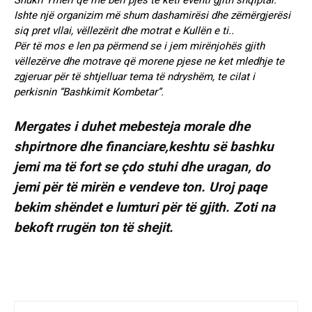
Shukri Ymeri që më bëri pjes të keti eventi gjith shqiptar.
Ishte një organizim më shum dashamirësi dhe zëmërgjerësi
siq pret vllai, vëllezërit dhe motrat e Kullën e ti..
Për të mos e len pa përmend se i jem mirënjohës gjith
vëllezërve dhe motrave që morene pjese ne ket mledhje te
zgjeruar për të shtjelluar tema të ndryshëm, te cilat i
perkisnin “Bashkimit Kombetar”.
Mergates i duhet mebesteja morale dhe
shpirtnore dhe financiare,keshtu së bashku
jemi ma të fort se çdo stuhi dhe uragan, do
jemi për të mirën e vendeve ton. Uroj paqe
bekim shëndet e lumturi për të gjith. Zoti na
bekoft rrugën ton të shejit.