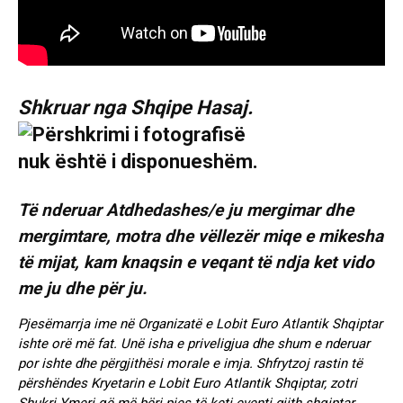
Shkruar nga Shqipe Hasaj.
Të nderuar Atdhedashes/e ju mergimar dhe
mergimtare, motra dhe vëllezër miqe e mikesha
të mijat, kam knaqsin e veqant të ndja ket vido
me ju dhe për ju.
Pjesëmarrja ime në Organizatë e Lobit Euro Atlantik Shqiptar
ishte orë më fat. Unë isha e priveligjua dhe shum e nderuar
por ishte dhe përgjithësi morale e imja. Shfrytzoj rastin të
përshëndes Kryetarin e Lobit Euro Atlantik Shqiptar, zotri