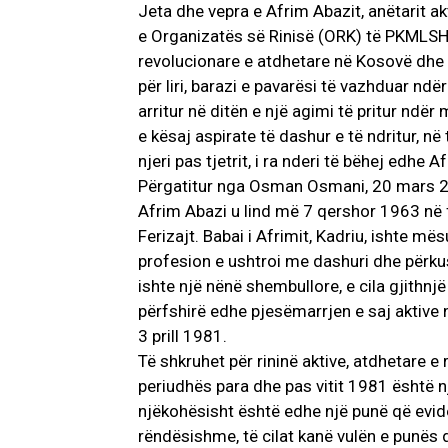
Jeta dhe vepra e Afrim Abazit, anëtarit ak
e Organizatës së Rinisë (ORK) të PKMLSHJ
revolucionare e atdhetare në Kosovë dhe l
për liri, barazi e pavarësi të vazhduar ndë
arritur në ditën e një agimi të pritur ndër
e kësaj aspirate të dashur e të ndritur, në 
njeri pas tjetrit, i ra nderi të bëhej edhe Af
Përgatitur nga Osman Osmani, 20 mars 
Afrim Abazi u lind më 7 qershor 1963 në 
Ferizajt. Babai i Afrimit, Kadriu, ishte mës
profesion e ushtroi me dashuri dhe përku
ishte një nënë shembullore, e cila gjithnjë 
përfshirë edhe pjesëmarrjen e saj aktive 
3 prill 1981.
Të shkruhet për rininë aktive, atdhetare e
periudhës para dhe pas vitit 1981 është
njëkohësisht është edhe një punë që evi
rëndësishme, të cilat kanë vulën e punës 