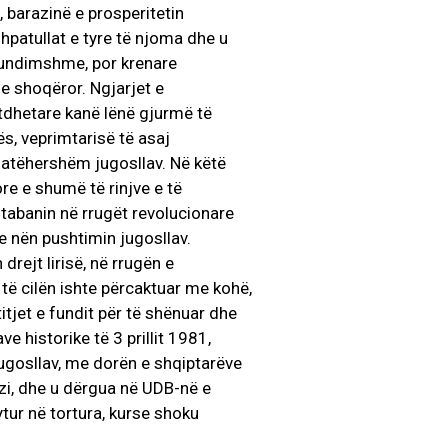
 barazinë e prosperitetin
patullat e tyre të njoma dhe u
mundimshme, por krenare
 e shoqëror. Ngjarjet e
atdhetare kanë lënë gjurmë të
ës, veprimtarisë të asaj
e atëhershëm jugosllav. Në këtë
re e shumë të rinjve e të
tabanin në rrugët revolucionare
qe nën pushtimin jugosllav.
drejt lirisë, në rrugën e
ë cilën ishte përcaktuar me kohë,
tjet e fundit për të shënuar dhe
e historike të 3 prillit 1981,
ugosllav, me dorën e shqiptarëve
azi, dhe u dërgua në UDB-në e
ytur në tortura, kurse shoku