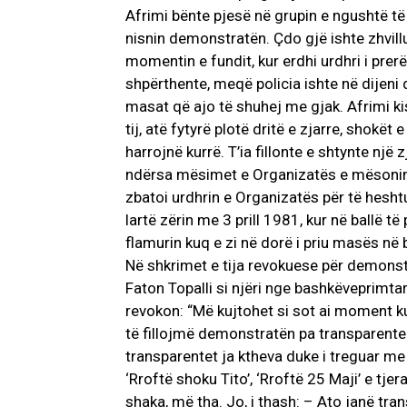
Afrimi bënte pjesë në grupin e ngushtë t
nisnin demonstratën. Çdo gjë ishte zhvill
momentin e fundit, kur erdhi urdhri i pr
shpërthente, meqë policia ishte në dijeni 
masat që ajo të shuhej me gjak. Afrimi ki
tij, atë fytyrë plotë dritë e zjarre, shokët 
harrojnë kurrë. T’ia fillonte e shtynte një 
ndërsa mësimet e Organizatës e mësonin të
zbatoi urdhrin e Organizatës për të hesht
lartë zërin me 3 prill 1981, kur në ballë të
flamurin kuq e zi në dorë i priu masës n
Në shkrimet e tija revokuese për demonstr
Faton Topalli si njëri nge bashkëveprimta
revokon: “Më kujtohet si sot ai moment k
të fillojmë demonstratën pa transparente. 
transparentet ja ktheva duke i treguar m
‘Rroftë shoku Tito’, ‘Rroftë 25 Maji’ e tj
shaka, më tha. Jo, i thash: – Ato janë tra