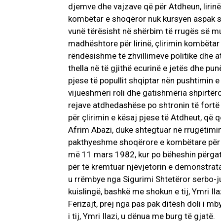
djemve dhe vajzave që për Atdheun, lirinë,
kombëtar e shoqëror nuk kursyen aspak sh
vunë tërësisht në shërbim të rrugës së 
madhështore për lirinë, çlirimin kombëtar
rëndësishme të zhvillimeve politike dhe 
thella në të gjithë ecurinë e jetës dhe pun
pjese të popullit shqiptar nën pushtimin 
vijueshmëri roli dhe gatishmëria shpirtëro
rejave atdhedashëse po shtronin të fortë 
për çlirimin e kësaj pjese të Atdheut, që 
Afrim Abazi, duke shtegtuar në rrugëtimin 
pakthyeshme shoqërore e kombëtare për t
më 11 mars 1982, kur po bëheshin përgati
për të kremtuar njëvjetorin e demonstratav
u rrëmbye nga Sigurimi Shtetëror serbo-j
kuislingë, bashkë me shokun e tij, Ymri Il
Ferizajt, prej nga pas pak ditësh doli i mb
i tij, Ymri Ilazi, u dënua me burg të gjatë.