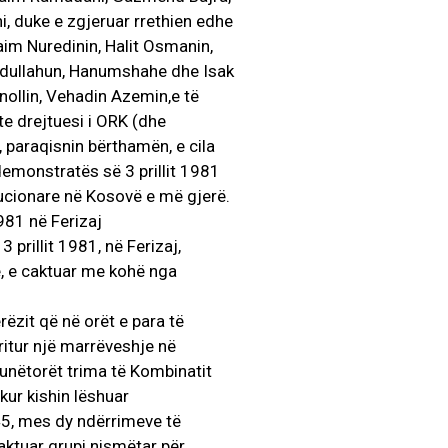
, duke e zgjeruar rrethien edhe
im Nuredinin, Halit Osmanin,
vdullahun, Hanumshahe dhe Isak
nollin, Vehadin Azemin,e të
nte drejtuesi i ORK (dhe
, paraqisnin bërthamën, e cila
demonstratës së 3 prillit 1981
lucionare në Kosovë e më gjerë.
981 në Ferizaj
 prillit 1981, në Ferizaj,
, e caktuar me kohë nga
ëzit që në orët e para të
ritur një marrëveshje në
Punëtorët trima të Kombinatit
kur kishin lëshuar
45, mes dy ndërrimeve të
aktuar grupi nismëtar për