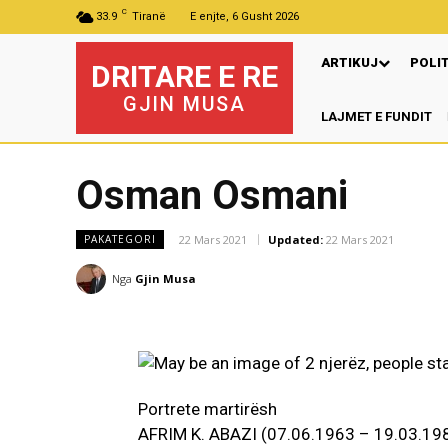
C
33.9
Tiranë
E enjte, 6 Gusht 2026
ARTIKUJ
POLI
DRITARE E RE
GJIN MUSA
LAJMET E FUNDIT
Pr
Osman Osmani
22 Mars 2021
Updated:
22 Mars 2021
PAKATEGORI
Nga
Gjin Musa
Portrete martirësh
AFRIM K. ABAZI (07.06.1963 – 19.03.19