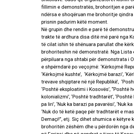
fillimin e demonstratës, brohoritjen e par
ndërsa e shoqëruan me brohoritje qindra 
prisnin padurim këtë moment.
Në grupin dhe rendin e parë të demonstr
trakte të ardhura disa ditë më parë nga 
të cilat ishin të shënuara parullat dhe kër
brohoriteshin në demonstratë. Nga Lista 
përpiluara nga shtabi për demonstrata i 
e shpërndarë po veçojmë: ‘Kërkojmë Repub
‘Kërkojmë kushte’, ‘Kërkojmë barazi’, ‘K
trevave shqiptare në një Republikë’, ‘Posht
‘Poshtë eksploatimi i Kosovës’, “Poshtë 
kolonializmi’, ‘Poshtë tradhtarët’, ‘Poshtë 
pa liri’, ‘Nuk ka barazi pa pavarësi’, ‘Nuk ka
‘Nuk do të ketë paqe për tradhtarët e mas
Demaçi!”, etj. Siç dihet shumica e këtyre
brohoritën zëshëm dhe u përdorën nga de