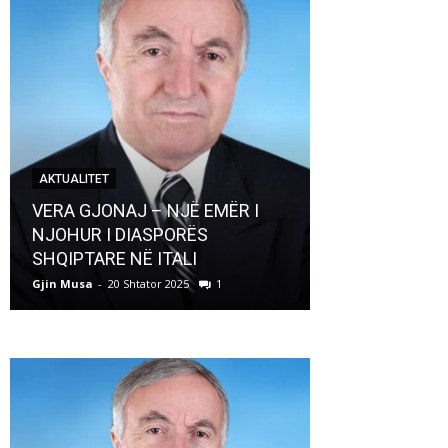
AKTUALITET
AKTUALITET
VERA GJONAJ – NJË EMËR I
NJOHUR I DIASPORËS
Pregaditi Gji
SHQIPTARE NË ITALI
Shtator 2025
Gjin Musa
-
20 Shtator 2025
1
Gjin Musa
-
8 Shtat