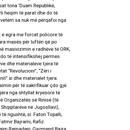
sat tona ‘Duam Republikë,
o ti heqim të parat dhe do të
i vetëm sa nuk më përqafoi nga
t e egra me forcat policore të
 para masës për luftën që po
në masivizimin e radhëve të ORK,
i do të intensifikohej përmes
ve dhe materialeve tjera të
at “Revolucioni”, “Zëri i
it” si dhe materialet tjera.
imin për të sakrifikuar çdo gjë
jëra nga shtyllat kryesore të
të Organizatës së Rinisë (të
Shqiptarëve në Jugosllavi),
ë ngushtë, si: Faton Topalli,
 Fatmir Bajrami, Rafiz
, Naim Ramadani, Gazmend Bajra,