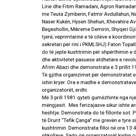
Lirie dhe Fitim Ramadani, Agron Ramadani
me Teuta Zymberin, Fatmir Avdullahun, Na
Naser Kukën, Hysen Shehun, Xhevahire A
Begeshollin, Mikreme Demirin, Shyqeri Gji
tjerë, veprimtarinë e të cilëve e koordino
sekretari për rini i PKMLSHJ) Faton Topall
do të jepte kushtrimin për shpërthimin e 
dhe aktivitetet pasuese atdhetare e revo
Afrim Abazi dhe demonstrata e 3 prillit 1
Të gjitha organizimet për demonstratat e 3
ishin kryer. Ora e madhe e demonstratave
organizatorët, erdhi.
Më 3 prill 1981 qyteti gumëzhinte nga njer
mëngjesit. Mes ferizajasve sikur ishte ar
heshtje: Demonstrata do të fillonte sot. 
të Drurit “Tefik Çanga” me grevën e tyre si
kushtrimin. Demonstrata filloi në ora 13:
shkollave. Sado që organizatorët kishin c