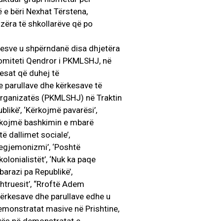
ë e bëri Nexhat Tërstena,
zëra të shkollarëve që po
uesve u shpërndanë disa dhjetëra
Komiteti Qendror i PKMLSHJ, në
kesat që duhej të
e parullave dhe kërkesave të
Organizatës (PKMLSHJ) në Traktin
likë’, ‘Kërkojmë pavarësi’,
ërkojmë bashkimin e mbarë
ë dallimet sociale’,
hegjemonizmi’, ‘Poshtë
kolonialistët’, ‘Nuk ka paqe
 barazi pa Republikë’,
htruesit’, “Rroftë Adem
 kërkesave dhe parullave edhe u
monstratat masive në Prishtine,