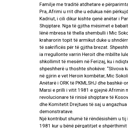
Familje me traditë atdhetare e përparimt
Pra, Afrimi u rrit dhe u edukua nën përku
Kadriut, i cili dikur kishte qenë anëtar i 
Shqiptare. Nga të gjitha mësimet e babait,
lënë mbresa të thella shembulli i Mic Sokolit
kraharorin topit të armikut duke u shndër
të sakrificës për të gjitha brezat. Shpes
ia rregullonte varrin Heroit dhe mbillte lule
shkollimit të mesëm në Ferizaj, ku i ndiq
shpeshherë u thoshte shokëve: “Slivova k
në gjirin e vet Heroin kombëtar, Mic Sokoli
Anëtarë i ORK të PKMLSHJ dhe bashkë-or
Marsi e prilli i vitit 1981 e gjejnë Afrimin
revolucionare të rinisë shqiptare të Kos
dhe Komitetit Drejtues të saj u angazhua 
demonstratave.
Një kontribut shumë të rëndësishëm u tij 
1981 kur u bënë përgatitjet e shpërthimit