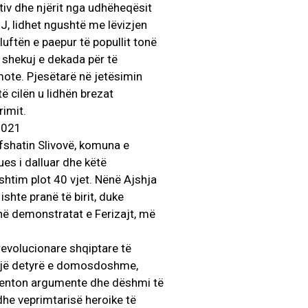
tiv dhe njërit nga udhëheqësit
, lidhet ngushtë me lëvizjen
uftën e paepur të popullit tonë
r shekuj e dekada për të
 mote. Pjesëtarë në jetësimin
të cilën u lidhën brezat
rimit.
2021
fshatin Slivovë, komuna e
ues i dalluar dhe këtë
shtim plot 40 vjet. Nënë Ajshja
ishte pranë të birit, duke
në demonstratat e Ferizajt, më
 revolucionare shqiptare të
 një detyrë e domosdoshme,
denton argumente dhe dëshmi të
dhe veprimtarisë heroike të