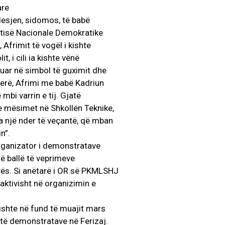
are
jdesjen, sidomos, të babë
Partisë Nacionale Demokratike
 Afrimit të vogël i kishte
, i cili ia kishte vënë
ruar në simbol të guximit dhe
hherë, Afrimi me babë Kadriun
 mbi varrin e tij. Gjatë
te mësimet në Shkollën Teknike,
a një nder të veçantë, që mban
n”.
ganizator i demonstratave
 në ballë të veprimeve
ovës. Si anëtarë i OR së PKMLSHJ
aktivisht në organizimin e
ishte në fund të muajit mars
 të demonstratave në Ferizaj.