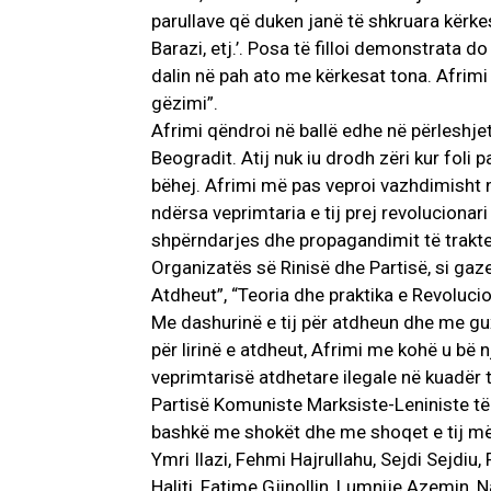
parullave që duken janë të shkruara kërke
Barazi, etj.’. Posa të filloi demonstrata d
dalin në pah ato me kërkesat tona. Afrim
gëzimi”.
Afrimi qëndroi në ballë edhe në përleshje
Beogradit. Atij nuk iu drodh zëri kur foli
bëhej. Afrimi më pas veproi vazhdimisht 
ndërsa veprimtaria e tij prej revolucionar
shpërndarjes dhe propagandimit të trakte
Organizatës së Rinisë dhe Partisë, si gazet
Atdheut”, “Teoria dhe praktika e Revolucion
Me dashurinë e tij për atdheun dhe me gux
për lirinë e atdheut, Afrimi me kohë u bë n
veprimtarisë atdhetare ilegale në kuadër 
Partisë Komuniste Marksiste-Leniniste të 
bashkë me shokët dhe me shoqet e tij më t
Ymri Ilazi, Fehmi Hajrullahu, Sejdi Sejdiu,
Haliti, Fatime Gjinollin, Lumnije Azemin