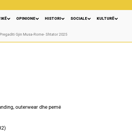
TIKË
OPINIONE
HISTORI
SOCIALE
KULTURË
egaditi Gjin Musa-Rome- Shtator 2025
Nga: Ndue Dedaj
82)