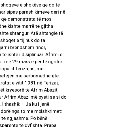
ë shoqeve e shokëve që do të
uar sipas parashikimeve deri në
erë që demonstrata të mos
dhe kishte marrë të gjitha
shte shtangur. Atë shtangie të
e shoqet e tij nuk do ta
zjarr i brendshëm rinor,
 ishte i disiplinuar. Afrimi e
ur me 29 mars e për të ngritur
 popullit ferizajas, me
ë betejën me serbomëdhenjtë.
atat e vitit 1981 në Ferizaj,
rët kryesorë të Afrim Abazit
ur Afrim Abazi më pyeti se si do
I thashë: – Ja ku i janë
e dorë nga to me mbishkrimet:
era të ngjashme. Po bënë
nsparente të dyfishta. Prapa