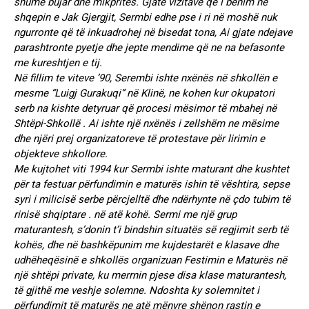
shumë bujar dhe mikpritës. Gjate vizitave që i bënim në
shqepin e Jak Gjergjit, Sermbi edhe pse i ri në moshë nuk
ngurronte që të inkuadrohej në bisedat tona, Ai gjate ndejave
parashtronte pyetje dhe jepte mendime që ne na befasonte
me kureshtjen e tij.
Në fillim te viteve ’90, Serembi ishte nxënës në shkollën e
mesme “Luigj Gurakuqi“ në Klinë, ne kohen kur okupatori
serb na kishte detyruar që procesi mësimor të mbahej në
Shtëpi-Shkollë . Ai ishte një nxënës i zellshëm ne mësime
dhe njëri prej organizatoreve të protestave për lirimin e
objekteve shkollore.
Me kujtohet viti 1994 kur Sermbi ishte maturant dhe kushtet
për ta festuar përfundimin e maturës ishin të vështira, sepse
syri i milicisë serbe përcjelltë dhe ndërhynte në çdo tubim të
rinisë shqiptare . në atë kohë. Sermi me një grup
maturantesh, s’donin t’i bindshin situatës së regjimit serb të
kohës, dhe në bashkëpunim me kujdestarët e klasave dhe
udhëheqësinë e shkollës organizuan Festimin e Maturës në
një shtëpi private, ku merrnin pjese disa klase maturantesh,
të gjithë me veshje solemne. Ndoshta ky solemnitet i
përfundimit të maturës ne atë mënyre shënon rastin e