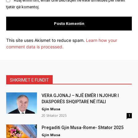
Ruaj emrin tim, email dhe uebfaqen në këtë shfletues për herën
tjetër që komentoj.
This site uses Akismet to reduce spam.
Learn how your
comment data is processed.
SHKRIMET E FUNDIT
VERA GJONAJ – NJË EMËR I NJOHUR I
DIASPORËS SHQIPTARE NË ITALI
Gjin Musa
20 Shtator 2025
1
Pregaditi Gjin Musa-Rome- Shtator 2025
Gjin Musa