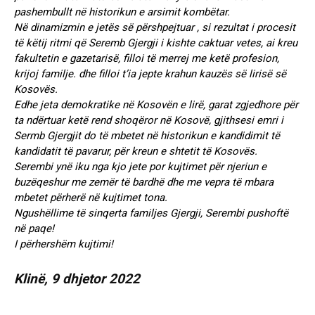
pashembullt në historikun e arsimit kombëtar.
Në dinamizmin e jetës së përshpejtuar , si rezultat i procesit
të këtij ritmi që Seremb Gjergji i kishte caktuar vetes, ai kreu
fakultetin e gazetarisë, filloi të merrej me ketë profesion,
krijoj familje. dhe filloi t’ia jepte krahun kauzës së lirisë së
Kosovës.
Edhe jeta demokratike në Kosovën e lirë, garat zgjedhore për
ta ndërtuar ketë rend shoqëror në Kosovë, gjithsesi emri i
Sermb Gjergjit do të mbetet në historikun e kandidimit të
kandidatit të pavarur, për kreun e shtetit të Kosovës.
Serembi ynë iku nga kjo jete por kujtimet për njeriun e
buzëqeshur me zemër të bardhë dhe me vepra të mbara
mbetet përherë në kujtimet tona.
Ngushëllime të sinqerta familjes Gjergji, Serembi pushoftë
në paqe!
I përhershëm kujtimi!
Klinë, 9 dhjetor 2022