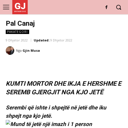
GJ
DRITARE E RE
Pal Canaj
PAKATEGORI
9 Dhjetor 2022
Updated:
9 Dhjetor 2022
Nga
Gjin Musa
KUMTI MORTOR DHE IKJA E HERSHME E
SEREMB GJERGJIT NGA KJO JETË
Serembi që ishte i shpejtë në jetë dhe iku
shpejt nga kjo jetë.