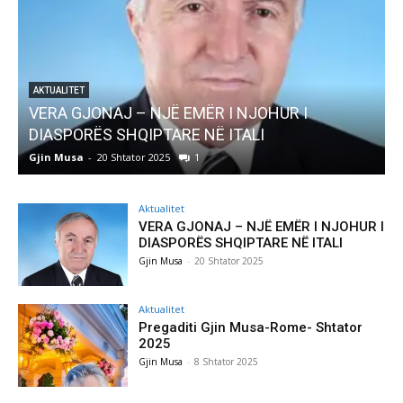
AKTUALITET
VERA GJONAJ – NJË EMËR I NJOHUR I
DIASPORËS SHQIPTARE NË ITALI
Gjin Musa
-
20 Shtator 2025
1
G
Aktualitet
VERA GJONAJ – NJË EMËR I NJOHUR I
DIASPORËS SHQIPTARE NË ITALI
Gjin Musa
-
20 Shtator 2025
Aktualitet
Pregaditi Gjin Musa-Rome- Shtator
2025
Gjin Musa
-
8 Shtator 2025