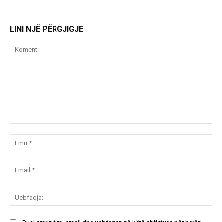
LINI NJË PËRGJIGJE
Koment:
Emr
Ema
Ue