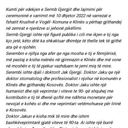
Kumti për vdekjen e Sermb Gjergjit dhe lajmimi për
ceremoninë e varrimit më 10 dhjetor 2022 në varrezat e
fshatit Krushvë e Vogël- Komuna e Klinës u përhap gjithandej
në zemrat e njerëzve si jehonë pikëllimi.
Sermb Gjergji ishte një figurë publike i cili me ikjen e tij nga
kjo jetë, këto ditë ka shkaktuar dhimbje të thelle tek të gjithë
ata që e njohën.
Serembin e njihja nga afer qe nga mosha e tij e fëmijërisë,
më pastaj e kisha nxënës në gjimnazin e Klinës dhe më vone
në moshën e tij të pjekur vazhduam te jemi miq të mire.
Serembi ishte djali i doktorit Jak Gjergji. Doktor Jaku qe një
doktor stomatolog dhe profesionalist i njohur në komunën e
Klinës dhe gjithandej Kosovës. Doktor Jaku ishte një
humanist dhe një veprimtar i viteve te 90- që shquhej me
kontributin e tij të dhenë qoftë me ndihma monetare për
nevojat e kohës si dhe me veprimtari vetëmohuese për lirinë
e Kosovës.
Doktor Jakun e kisha mik të mire dhe ishim
bashkëveprimtarë gjatë viteve të 90-ta. Ai ishte një burrë