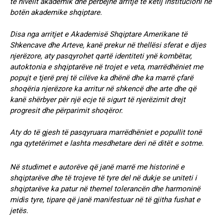
të nivelit akademik dhe përbëjnë arritje të këtij institucioni në
botën akademike shqiptare.
Disa nga arritjet e Akademisë Shqiptare Amerikane të
Shkencave dhe Arteve, kanë prekur në thellësi sferat e dijes
njerëzore, aty pasqyrohet qartë identiteti ynë kombëtar,
autoktonia e shqiptarëve në trojet e veta, marrëdhëniet me
popujt e tjerë prej të cilëve ka dhënë dhe ka marrë çfarë
shoqëria njerëzore ka arritur në shkencë dhe arte dhe që
kanë shërbyer për një ecje të sigurt të njerëzimit drejt
progresit dhe përparimit shoqëror.
Aty do të gjesh të pasqyruara marrëdhëniet e popullit tonë
nga qytetërimet e lashta mesdhetare deri në ditët e sotme.
Në studimet e autorëve që janë marrë me historinë e
shqiptarëve dhe të trojeve të tyre del në dukje se uniteti i
shqiptarëve ka patur në themel tolerancën dhe harmoninë
midis tyre, tipare që janë manifestuar në të gjitha fushat e
jetës.