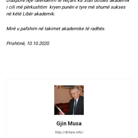
Diasporë.Një falenderim të veçant ka Stafi botues akademik
i cili më përkushtim kryen punën e tyre më shumë sukses
në këtë Libër akademik.
Mirë u pafshim në takimet akademike të radhës.
Prishtinë, 10.10.2020.
Gjin Musa
http://dritare.info/