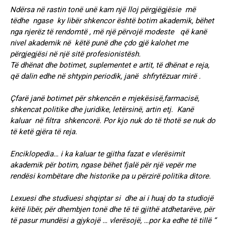
Ndërsa në rastin tonë unë kam një lloj përgjëgjësie më
tëdhe ngase ky libër shkencor është botim akademik, bëhet
nga njerëz të rendomtë , më një përvojë modeste
që kanë
nivel akademik në këtë punë dhe çdo gjë kalohet me
përgjegjësi në një sitë profesionistësh.
Të dhënat dhe botimet, suplementet e artit, të dhënat e reja,
që dalin edhe në shtypin periodik, janë shfrytëzuar mirë .
Çfarë janë botimet për shkencën e mjekësisë,farmacisë,
shkencat politike dhe juridike, letërsinë, artin etj. Kanë
kaluar në filtra shkencorë. Por kjo nuk do të thotë se nuk do
të ketë gjëra të reja.
Enciklopedia… i ka kaluar te gjitha fazat e vlerësimit
akademik për botim, ngase bëhet fjalë për një vepër me
rendësi kombëtare dhe historike pa u përzirë politika ditore.
Lexuesi dhe studiuesi shqiptar si dhe ai i huaj do ta studiojë
këtë libër, për dhembjen tonë dhe të të gjithë atdhetarëve, për
të pasur mundësi a gjykojë … vlerësojë, …por ka edhe të tillë “