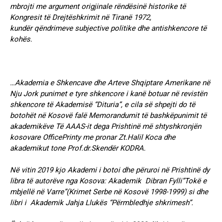
mbrojti me argument origjinale rëndësinë historike të
Kongresit të Drejtëshkrimit në Tiranë 1972,
kundër qëndrimeve subjective politike dhe antishkencore të
kohës.
…Akademia e Shkencave dhe Arteve Shqiptare Amerikane në
Nju Jork punimet e tyre shkencore i kanë botuar në revistën
shkencore të Akademisë “Dituria”, e cila së shpejti do të
botohët në Kosovë falë Memorandumit të bashkëpunimit të
akademikëve Të AAAS-it dega Prishtinë më shtyshkronjën
kosovare OfficePrinty me pronar Zt.Halil Koca dhe
akademikut tone Prof.dr.Skendër KODRA.
Në vitin 2019 kjo Akademi i botoi dhe përuroi në Prishtinë dy
libra të autorëve nga Kosova: Akademik Dibran Fylli”Tokë e
mbjellë në Varre”(Krimet Serbe në Kosovë 1998-1999) si dhe
libri i Akademik Jahja Llukës “Përmbledhje shkrimesh”.