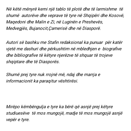
Në këtë mënyrë kemi një tablo të plotë dhe të larmishme të
shumë autorëve dhe veprave të tyre në Shqipëri dhe Kosovë,
Maqedoni dhe Malin e Zi, në Luginën e Preshevës,
Medvegjës, Bujanocit,Çamerisë dhe në Diasporë.
Autori së bashku me Stafin redaksional ka punuar për katër
vjetë me dashuri dhe përkushtim në mbledhjen e biografive
dhe bibliografive të këtyre njerëzve të shquar të trojeve
shqiptare dhe të Diasporës.
Shumë prej tyre nuk rrojnë më, ndaj dhe marrja e
informacionit ka paraqitur vështirësi.
Mirëpo këmbëngulja e tyre ka bërë që asnjë prej këtyre
studiuesëve të mos mungojë, madje të mos mungojë asnjë
vepër e tyre.