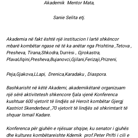
Akademik Mentor Mata,
Sanie Selita etj.
Akademia në fakt është një institucion I lartë shkëncor
mbarë kombëtar ngase në të ka anëtar nga Prishtina ,Tetova ,
Presheva, Tirana,Shkodra
, Durrësi ,
Gjrokastra,
PlavaUlqini,Presheva,Bujanovci,Gjilani,Ferizaji,Prizreni,
Peja,Gjakova,LLapi, Drenica,Karadaku , Diaspora.
Bashkarisht në këtë Akademi, akademikëtanë organizuam
një sërë aktivitetesh shkencore fjala vjenë Konferenca
kushtuar 600 vjetorit të lindjës së Heroit kombëtar Gjergj
Kastriot Skenderbeut ,70 vjetorit të lindjës së shkrimtarit të
shquar Ismail Kadare.
Konferenca për gjuhën e njësuar shqipe, ku senator i gjuhës
dhe kultures kombëtareishte Kdemik prof.Peter Prifti i cili e