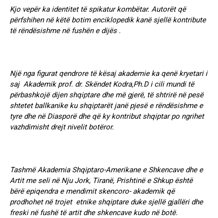
Kjo vepër ka identitet të spikatur kombëtar. Autorët që
përfshihen në këtë botim enciklopedik kanë sjellë kontribute
të rëndësishme në fushën e dijës .
Një nga figurat qendrore të kësaj akademie ka qenë kryetari i
saj Akademik prof. dr. Skëndet Kodra,Ph.D i cili mundi të
përbashkojë dijen shqiptare dhe më gjerë, të shtrirë në pesë
shtetet ballkanike ku shqiptarët janë pjesë e rëndësishme e
tyre dhe në Diasporë dhe që ky kontribut shqiptar po ngrihet
vazhdimisht drejt nivelit botëror.
Tashmë Akademia Shqiptaro-Amerikane e Shkencave dhe e
Artit me seli në Nju Jork, Tiranë, Prishtinë e Shkup është
bërë epiqendra e mendimit skencoro- akademik që
prodhohet në trojet etnike shqiptare duke sjellë gjallëri dhe
freski në fushë të artit dhe shkencave kudo në botë.