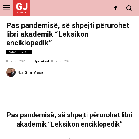
GJ
DRITARE E RE
Pas pandemisë, së shpejti përurohet
libri akademik “Leksikon
enciklopedik”
PAKATEGORI
8 Tetor 2020
Updated:
8 Tetor 2020
Nga
Gjin Musa
Pas pandemisë, së shpejti përurohet libri
akademik “Leksikon enciklopedik”