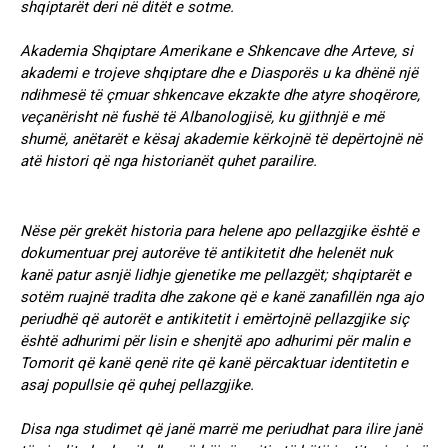
shqiptarët deri në ditët e sotme.
Akademia Shqiptare Amerikane e Shkencave dhe Arteve, si
akademi e trojeve shqiptare dhe e Diasporës u ka dhënë një
ndihmesë të çmuar shkencave ekzakte dhe atyre shoqërore,
veçanërisht në fushë të Albanologjisë, ku gjithnjë e më
shumë, anëtarët e kësaj akademie kërkojnë të depërtojnë në
atë histori që nga historianët quhet parailire.
Nëse për grekët historia para helene apo pellazgjike është e
dokumentuar prej autorëve të antikitetit dhe helenët nuk
kanë patur asnjë lidhje gjenetike me pellazgët; shqiptarët e
sotëm ruajnë tradita dhe zakone që e kanë zanafillën nga ajo
periudhë që autorët e antikitetit i emërtojnë pellazgjike siç
është adhurimi për lisin e shenjtë apo adhurimi për malin e
Tomorit që kanë qenë rite që kanë përcaktuar identitetin e
asaj popullsie që quhej pellazgjike.
Disa nga studimet që janë marrë me periudhat para ilire janë