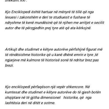
shekullit XXI .
Kjo Enciklopedi është hartuar në mënyrë të tillë që nga
lexuesi i zakonshëm e deri te studiuesit e fushave të
ndryshme të kenë mundësinë që të njihen me arritjet e secilit
autor dhe të përzgjedhin prej tyre atë që ata kërkojnë.
Artikujt dhe studimet e këtyre autorëve përfshijnë figurat më
të rëndësishme historike që u kanë dhënë emrin e tyre ,të
ngjarjeve më kulmore të historisë sonë të ndritur brez pas
brezi.
Kjo enciklopedi përfaqëson një vepër shkencore. Në
kumtesat dhe studimet e këtyre autorëve do të gjesh botën
shqiptare në të gjitha dimensionet historike, që nga
lashtësia deri në ditët e sotme.