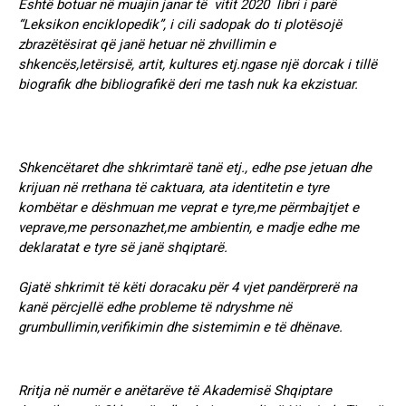
Është botuar në muajin janar të vitit 2020 libri i parë
“Leksikon enciklopedik”, i cili sadopak do ti plotësojë
zbrazëtësirat që janë hetuar në zhvillimin e
shkencës,letërsisë, artit, kultures etj.ngase një dorcak i tillë
biografik dhe bibliografikë deri me tash nuk ka ekzistuar.
Shkencëtaret dhe shkrimtarë tanë etj., edhe pse jetuan dhe
krijuan në rrethana të caktuara, ata identitetin e tyre
kombëtar e dëshmuan me veprat e tyre,me përmbajtjet e
veprave,me personazhet,me ambientin, e madje edhe me
deklaratat e tyre së janë shqiptarë.
Gjatë shkrimit të këti doracaku për 4 vjet pandërprerë na
kanë përcjellë edhe probleme të ndryshme në
grumbullimin,verifikimin dhe sistemimin e të dhënave.
Rritja në numër e anëtarëve të Akademisë Shqiptare