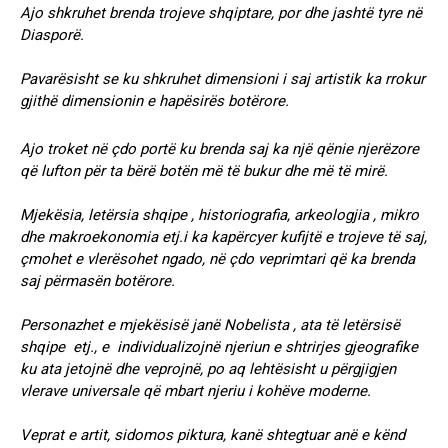
Ajo shkruhet brenda trojeve shqiptare, por dhe jashtë tyre në
Diasporë.
Pavarësisht se ku shkruhet dimensioni i saj artistik ka rrokur
gjithë dimensionin e hapësirës botërore.
Ajo troket në çdo portë ku brenda saj ka një qënie njerëzore
që lufton për ta bërë botën më të bukur dhe më të mirë.
Mjekësia, letërsia shqipe , historiografia, arkeologjia , mikro
dhe makroekonomia etj.i ka kapërcyer kufijtë e trojeve të saj,
çmohet e vlerësohet ngado, në çdo veprimtari që ka brenda
saj përmasën botërore.
Personazhet e mjekësisë janë Nobelista , ata të letërsisë
shqipe etj., e individualizojnë njeriun e shtrirjes gjeografike
ku ata jetojnë dhe veprojnë, po aq lehtësisht u përgjigjen
vlerave universale që mbart njeriu i kohëve moderne.
Veprat e artit, sidomos piktura, kanë shtegtuar anë e kënd