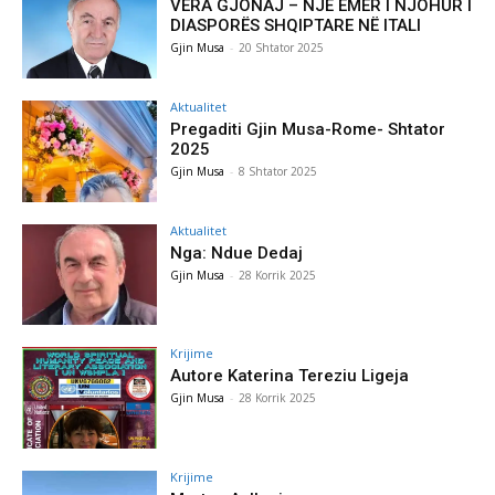
VERA GJONAJ – NJË EMËR I NJOHUR I
DIASPORËS SHQIPTARE NË ITALI
Gjin Musa
-
20 Shtator 2025
Aktualitet
Pregaditi Gjin Musa-Rome- Shtator
2025
Gjin Musa
-
8 Shtator 2025
Aktualitet
Nga: Ndue Dedaj
Gjin Musa
-
28 Korrik 2025
Krijime
Autore Katerina Tereziu Ligeja
Gjin Musa
-
28 Korrik 2025
Krijime