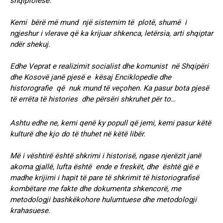
shqipfolëse.
Kemi bërë më mund një sistemim të plotë, shumë i
ngjeshur i vlerave që ka krijuar shkenca, letërsia, arti shqiptar
ndër shekuj.
Edhe Veprat e realizimit socialist dhe komunist në Shqipëri
dhe Kosovë janë pjesë e kësaj Enciklopedie dhe
historografie që nuk mund të veçohen. Ka pasur bota pjesë
të errëta të histories dhe përsëri shkruhet për to…
Ashtu edhe ne, kemi qenë ky popull që jemi, kemi pasur këtë
kulturë dhe kjo do të thuhet në këtë libër.
Më i vështirë është shkrimi i historisë, ngase njerëzit janë
akoma gjallë, lufta është ende e freskët, dhe është gjë e
madhe krijimi i hapit të pare të shkrimit të historiografisë
kombëtare me fakte dhe dokumenta shkencorë, me
metodologji bashkëkohore hulumtuese dhe metodologji
krahasuese.