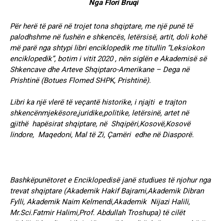
Nga Flori Bruqi
Për herë të parë në trojet tona shqiptare, me një punë të
palodhshme në fushën e shkencës, letërsisë, artit, doli kohë
më parë nga shtypi libri enciklopedik me titullin “Leksiokon
enciklopedik”, botim i vitit 2020 , nën siglën e Akademisë së
Shkencave dhe Arteve Shqiptaro-Amerikane – Dega në
Prishtinë (Botues Flomed SHPK, Prishtinë).
Libri ka një vlerë të veçantë historike, i njajti e trajton
shkencënmjekësore,juridike,politike, letërsinë, artet në
gjithë hapësirat shqiptare, në Shqipëri,Kosovë,Kosovë
lindore, Maqedoni, Mal të Zi, Çamëri edhe në Diasporë.
Bashkëpunëtoret e Enciklopedisë janë studiues të njohur nga
trevat shqiptare (Akademik Hakif Bajrami,Akademik Dibran
Fylli, Akademik Naim Kelmendi,Akademik Nijazi Halili,
Mr.Sci.Fatmir Halimi,Prof. Abdullah Troshupa) të cilët