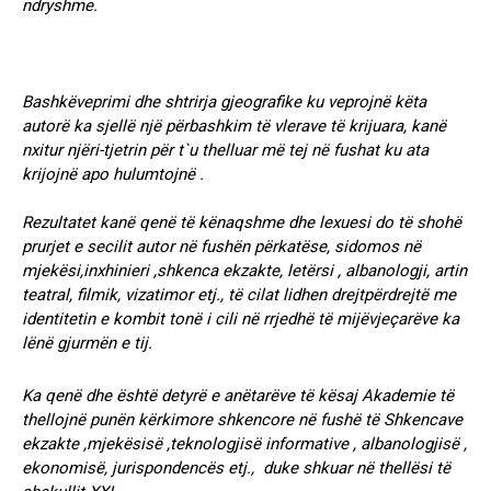
ndryshme.
Bashkëveprimi dhe shtrirja gjeografike ku veprojnë këta
autorë ka sjellë një përbashkim të vlerave të krijuara, kanë
nxitur njëri-tjetrin për t`u thelluar më tej në fushat ku ata
krijojnë apo hulumtojnë .
Rezultatet kanë qenë të kënaqshme dhe lexuesi do të shohë
prurjet e secilit autor në fushën përkatëse, sidomos në
mjekësi,inxhinieri ,shkenca ekzakte, letërsi , albanologji, artin
teatral, filmik, vizatimor etj., të cilat lidhen drejtpërdrejtë me
identitetin e kombit tonë i cili në rrjedhë të mijëvjeçarëve ka
lënë gjurmën e tij.
Ka qenë dhe është detyrë e anëtarëve të kësaj Akademie të
thellojnë punën kërkimore shkencore në fushë të Shkencave
ekzakte ,mjekësisë ,teknologjisë informative , albanologjisë ,
ekonomisë, jurispondencës etj., duke shkuar në thellësi të