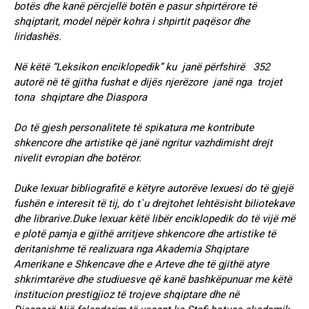
botës dhe kanë përcjellë botën e pasur shpirtërore të
shqiptarit, model nëpër kohra i shpirtit paqësor dhe
liridashës.
Në këtë “Leksikon enciklopedik” ku janë përfshirë 352
autorë në të gjitha fushat e dijës njerëzore janë nga trojet
tona shqiptare dhe Diaspora
Do të gjesh personalitete të spikatura me kontribute
shkencore dhe artistike që janë ngritur vazhdimisht drejt
nivelit evropian dhe botëror.
Duke lexuar bibliografitë e këtyre autorëve lexuesi do të gjejë
fushën e interesit të tij, do t`u drejtohet lehtësisht biliotekave
dhe librarive.Duke lexuar këtë libër enciklopedik do të vijë më
e plotë pamja e gjithë arritjeve shkencore dhe artistike të
deritanishme të realizuara nga Akademia Shqiptare
Amerikane e Shkencave dhe e Arteve dhe të gjithë atyre
shkrimtarëve dhe studiuesve që kanë bashkëpunuar me këtë
institucion prestigjioz të trojeve shqiptare dhe në