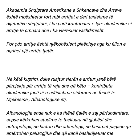
Akademia Shqiptare Amerikane e Shkencave dhe Arteve
është mbështetur fort mbi arritjet e deri tanishme të
dijetarëve shqiptarë, i ka parë kontributet e tyre akademike si
arritje të çmuara dhe i ka vlerësuar vazhdimisht.
Por çdo arritje është njëkohësisht pikënisje nga ku fillon e
ngrihet një arritje tjetër.
Në këtë kuptim, duke ruajtur vlerën e arritur, janë bërë
përpjekje për arritje të reja dhe që këto – kontribute
akademike janë të rëndësishme sidomos në fushë të
Mjekësisë , Albanologjisë etj.
Albanologjia ende nuk e ka thënë fjalën e saj përfundimtare,
sepse kërkohen studime të thelluara në gjuhësi dhe
antropologji, në histori dhe arkeologji, në besimet pagane që
emërtohen pellazgjike dhe që kanë bashkëjetuar me