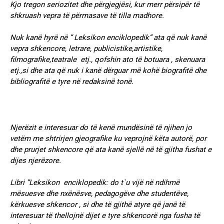
Kjo tregon seriozitet dhe përgjegjësi, kur merr përsipër të
shkruash vepra të përmasave të tilla madhore.
Nuk kanë hyrë në “ Leksikon enciklopedik” ata që nuk kanë
vepra shkencore, letrare, publicistike,artistike,
filmografike,teatrale etj., qofshin ato të botuara , skenuara
etj.,si dhe ata që nuk i kanë dërguar më kohë biografitë dhe
bibliografitë e tyre në redaksinë tonë.
Njerëzit e interesuar do të kenë mundësinë të njihen jo
vetëm me shtrirjen gjeografike ku veprojnë këta autorë, por
dhe prurjet shkencore që ata kanë sjellë në të gjitha fushat e
dijes njerëzore.
Libri ”Leksikon enciklopedik: do t`u vijë në ndihmë
mësuesve dhe nxënësve, pedagogëve dhe studentëve,
kërkuesve shkencor , si dhe të gjithë atyre që janë të
interesuar të thellojnë dijet e tyre shkencorë nga fusha të