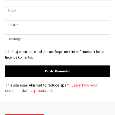
Koment:
Emr
Ema
Ue
Ruaj emrin tim, email dhe uebfaqen në këtë shfletues për herën
tjetër që komentoj.
This site uses Akismet to reduce spam.
Learn how your
comment data is processed.