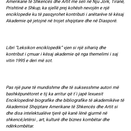
Amerikane të Shkencës dhe Artit me seli në Nju Jork, Tiranë,
Prishtinë e Shkup, ka sjellë prej kohësh nevojën e një
enciklopedie ku të pasqyrohet kontributi i anëtarëve të kësaj
Akademie që jetojnë në trojet shqiptare dhe në Diasporë.
Libri “Leksikon enciklopedik” vjen si një sihariq dhe
kontribut i çmuar i kësaj akademie që nga themelimi i saj
vitin 1995 e deri më sot.
Pas një pune të mundishme dhe të suksesshme autori më
bashkëpunëtoret e tij ka arritur që t`i japë lexuesit
Enciklopedinë biografike dhe bibliografike të akademikëve të
Akademisë Shqiptare Amerikane të Shkencës dhe Artit si
dhe disa intelektualëve tjerë që kanë lënë gjurmë në
shkencë,letërsi , art, kulturë dhe biznes kombëtar dhe
ndërkombëtar.