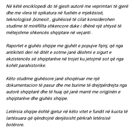
Në këtë enciklopedi do të gjesh autorë me veprimtari të gjerë
dhe me vlera të spikatura në fushën e mjekësisë,
teknologjisë ,biznesit , gjuhësisë të cilat konsiderohen
studime të mirëfillta shkencore duke i dhënë një shtysë të
mëtejshme shkencës shqiptare në veçanti .
Raportet e gjuhës shqipe me gjuhët e popujve fqinj, që nga
antikiteti deri në ditët e sotme janë dëshmi e sigurt e
ekzistencës së shqiptarëve në trojet ku jetojmë sot që nga
kohët parahistorike.
Këto studime gjuhësore janë shoqëruar me një
dokumentacion të pasur dhe me burime të drejtpërdrejta nga
autorë shqiptarë dhe të huaj që janë marrë me origjinën e
shqiptarëve dhe gjuhës shqipe.
Letërsia shqipe është gjetur në këto vitet e fundit në kuota të
lartësuara që qëndrojnë denjësisht përkrah letërsisë
botërore.