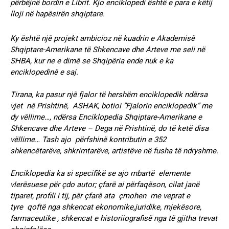
përbëjnë bordin e Librit. Kjo enciklopedi është e para e këtij
lloji në hapësirën shqiptare.
Ky është një projekt ambicioz në kuadrin e Akademisë
Shqiptare-Amerikane të Shkencave dhe Arteve me seli në
SHBA, kur ne e dimë se Shqipëria ende nuk e ka
enciklopedinë e saj.
Tirana, ka pasur një fjalor të hershëm enciklopedik ndërsa
vjet në Prishtinë, ASHAK, botioi ”Fjalorin enciklopedik” me
dy vëllime…, ndërsa Enciklopedia Shqiptare-Amerikane e
Shkencave dhe Arteve – Dega në Prishtinë, do të ketë disa
vëllime… Tash ajo përfshinë kontributin e 352
shkencëtarëve, shkrimtarëve, artistëve në fusha të ndryshme.
Enciklopedia ka si specifikë se ajo mbartë elemente
vlerësuese për çdo autor; çfarë ai përfaqëson, cilat janë
tiparet, profili i tij, për çfarë ata çmohen me veprat e
tyre qoftë nga shkencat ekonomike,juridike, mjekësore,
farmaceutike , shkencat e historiiografisë nga të gjitha trevat