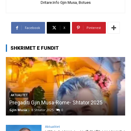
Dritare.Info Gjin Musa, Botues
Facebook
X
Pinterest
SHKRIMET E FUNDIT
AKTUALITET
Pregaditi Gjin Musa-Rome- Shtator 2025
Gjin Musa
-
8 Shtator 2025
0
G
Aktualitet