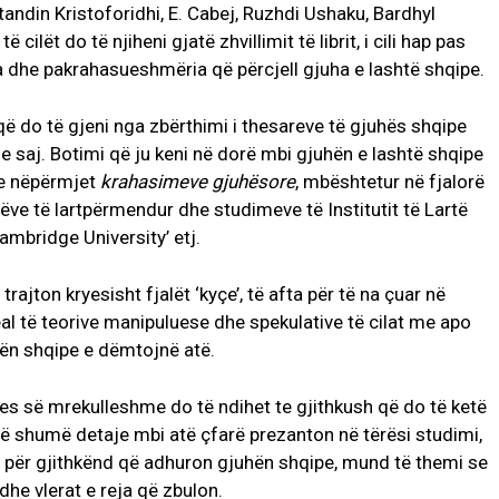
andin Kristoforidhi, E. Cabej, Ruzhdi Ushaku, Bardhyl
cilët do të njiheni gjatë zhvillimit të librit, i cili hap pas
ria dhe pakrahasueshmëria që përcjell gjuha e lashtë shqipe.
që do të gjeni nga zbërthimi i thesareve të gjuhës shqipe
 saj. Botimi që ju keni në dorë mbi gjuhën e lashtë shqipe
e nëpërmjet
krahasimeve gjuhësore
, mbështetur në fjalorë
ëve të lartpërmendur dhe studimeve të Institutit të Lartë
‘Cambridge University’ etj.
ajton kryesisht fjalët ‘kyçe’, të afta për të na çuar në
al të teorive manipuluese dhe spekulative të cilat me apo
ën shqipe e dëmtojnë atë.
pes së mrekulleshme do të ndihet te gjithkush që do të ketë
 më shumë detaje mbi atë çfarë prezanton në tërësi studimi,
ë për gjithkënd që adhuron gjuhën shqipe, mund të themi se
j dhe vlerat e reja që zbulon.