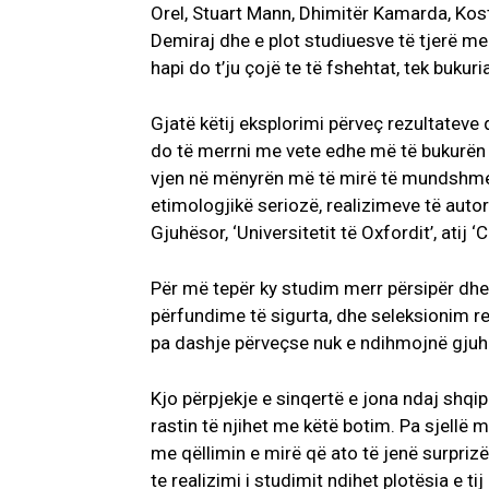
Orel, Stuart Mann, Dhimitër Kamarda, Kost
Demiraj dhe e plot studiuesve të tjerë me të 
hapi do t’ju çojë te të fshehtat, tek buku
Gjatë këtij eksplorimi përveç rezultateve 
do të merrni me vete edhe më të bukurën e
vjen në mënyrën më të mirë të mundshm
etimologjikë seriozë, realizimeve të autor
Gjuhësor, ‘Universitetit të Oxfordit’, atij 
Për më tepër ky studim merr përsipër dhe tr
përfundime të sigurta, dhe seleksionim re
pa dashje përveçse nuk e ndihmojnë gjuh
Kjo përpjekje e sinqertë e jona ndaj shqi
rastin të njihet me këtë botim. Pa sjellë
me qëllimin e mirë që ato të jenë surpriz
te realizimi i studimit ndihet plotësia e ti