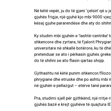
Në këtë vepër, ju do të gjeni ‘çelsin’ që 
gjuhës frigje, një gjuhë kjo mbi 9000 vjeça
kësaj gjuhe pararendëse dhe aty do shihni
Ky studim mbi gjuhën e ‘lashtë-centrike’ t
shkencore dhe zyrtare, të fjalorit Phrygia
universitare në shkallë botërore, ku të dh
pretenduar se ato i përkasin gjuhës greke, 
do të shihni se ato flasin qartas shqip.
Gjithashtu në këtë punim shkencor/filozo
phrygiane dhe etruske dhe po ashtu mbi m
në gjuhën e pellazgut – etërve tanë parar
Pra, studimi sjell për gjithkënd, një rritje
gjuhës bazë e krejt gjuhëve të quajtura IE