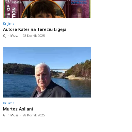
Krijime
Autore Katerina Tereziu Ligeja
Gjin Musa
-
28 Korrik 2025
Krijime
Murtez Asllani
Gjin Musa
-
28 Korrik 2025