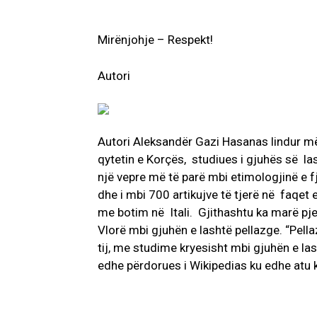
Mirënjohje – Respekt!
Autori
Autori Aleksandër Gazi Hasanas lindur më
qytetin e Korçës, studiues i gjuhës së las
një vepre më të parë mbi etimologjinë e fj
dhe i mbi 700 artikujve të tjerë në faqet
me botim në Itali. Gjithashtu ka marë pj
Vlorë mbi gjuhën e lashtë pellazge. “Pellaz
tij, me studime kryesisht mbi gjuhën e l
edhe përdorues i Wikipedias ku edhe atu ka