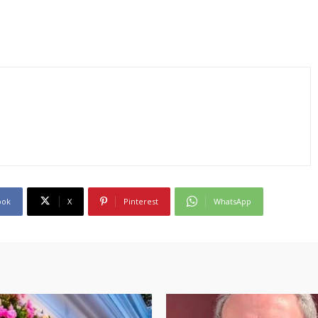
ook
X
Pinterest
WhatsApp