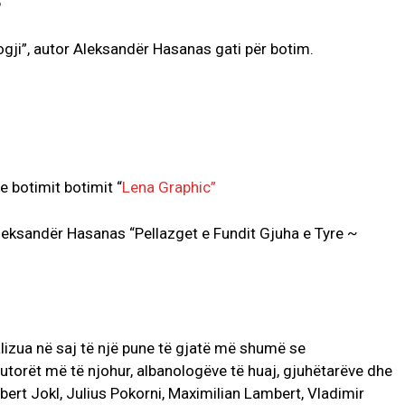
ogji”, autor Aleksandër Hasanas gati për botim.
e botimit botimit “
Lena Graphic”
Aleksandër Hasanas “Pellazget e Fundit Gjuha e Tyre ~
lizua në saj të një pune të gjatë më shumë se
autorët më të njohur, albanologëve të huaj, gjuhëtarëve dhe
bert Jokl, Julius Pokorni, Maximilian Lambert, Vladimir