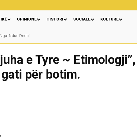
TIKË
OPINIONE
HISTORI
SOCIALE
KULTURË
Nga: Ndue Dedaj
juha e Tyre ~ Etimologji”,
gati për botim.