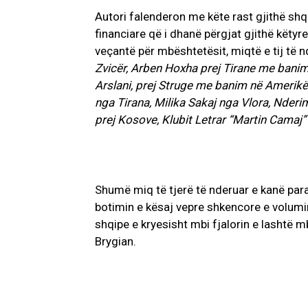
Autori falenderon me këte rast gjithë sh
financiare që i dhanë përgjat gjithë këtyr
veçantë për mbështetësit, miqtë e tij të n
Zvicër, Arben Hoxha prej Tirane me banim
Arslani, prej Struge me banim n
ë
Amerikë,
nga Tirana, Milika Sakaj nga Vlora, Nderi
prej Kosove, Klubit Letrar “Martin Camaj
Shumë miq të tjerë të nderuar e kanë par
botimin e kësaj vepre shkencore e volum
shqipe e kryesisht mbi fjalorin e lashtë m
Brygian.