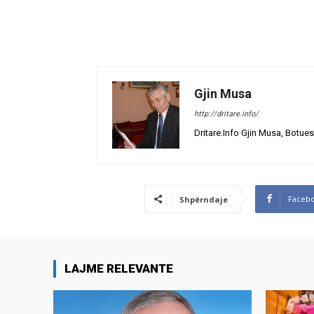
Gjin Musa
http://dritare.info/
Dritare.Info Gjin Musa, Botues
Faceb
Shpërndaje
LAJME RELEVANTE