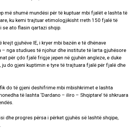
u jep më shumë mundësi për të kuptuar mbi fjalët e lashta të
re, ku kemi trajtuar etimologjikisht rreth 150 fjalë të
 se ato flasin qartazi shqip.
ë krejt gjuhëve IE, i kryer mbi bazën e të dhënave
n – nga studiues të njohur dhe institute të larta gjuhësore
ënat për çdo fjalë frigje jepen në gjuhën angleze, e duke
ju do gjeni kuptimin e tyre të trajtuara fjalë për fjalë dhe
fik do të gjeni deshifrime mbi mbishkrimet e lashta
onedha të lashta ‘Dardano – iliro – Shqiptare’ të shkruara
endës.
-risi dhe progres përsa i përket gjuhës së lashtë shqipe,
.