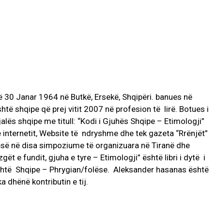
 30 Janar 1964 në Butkë, Ersekë, Shqipëri. banues në
htë shqipe që prej vitit 2007 në profesion të lirë. Botues i
alës shqipe me titull: “Kodi i Gjuhës Shqipe – Etimologji”
 e internetit, Website të ndryshme dhe tek gazeta “Rrënjët”
esë në disa simpoziume të organizuara në Tiranë dhe
gët e fundit, gjuha e tyre – Etimologji” është libri i dytë i
ashtë Shqipe – Phrygian/folëse. Aleksander hasanas është
 dhënë kontributin e tij.