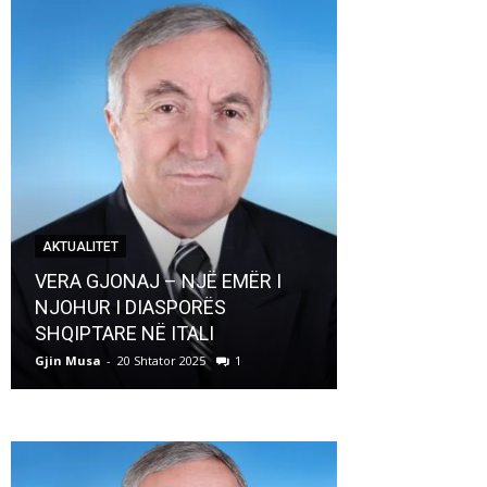
AKTUALITET
AKTUALITET
VERA GJONAJ – NJË EMËR I
NJOHUR I DIASPORËS
Pregaditi Gji
SHQIPTARE NË ITALI
Shtator 2025
Gjin Musa
-
20 Shtator 2025
1
Gjin Musa
-
8 Shtat