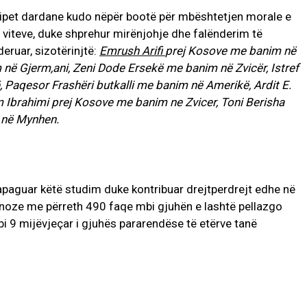
qipet dardane kudo nëpër bootë për mbështetjen morale e
e viteve, duke shprehur mirënjohje dhe falënderim të
deruar, sizotërinjtë:
Emrush Arifi
prej Kosove me banim në
 në Gjerm,ani, Zeni Dode Ersekë me banim në Zvicër, Istref
 Paqesor Frashëri butkalli me banim në Amerikë, Ardit E.
m Ibrahimi prej Kosove me banim ne Zvicer, Toni Berisha
” në Mynhen.
apaguar këtë studim duke kontribuar drejtperdrejt edhe në
inoze me përreth 490 faqe mbi gjuhën e lashtë pellazgo
bi 9 mijëvjeçar i gjuhës pararendëse të etërve tanë