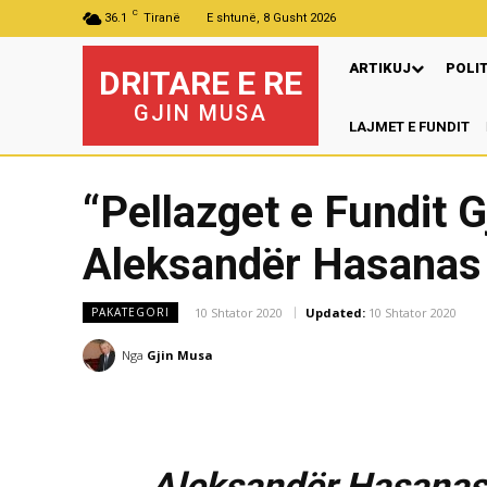
C
36.1
Tiranë
E shtunë, 8 Gusht 2026
ARTIKUJ
POLI
DRITARE E RE
GJIN MUSA
LAJMET E FUNDIT
“Pellazget e Fundit G
Aleksandër Hasanas 
10 Shtator 2020
Updated:
10 Shtator 2020
PAKATEGORI
Nga
Gjin Musa
Aleksandër Hasanas