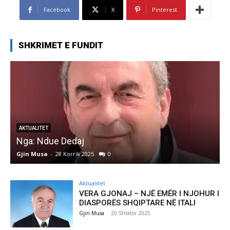
Facebook
X
Pinterest
SHKRIMET E FUNDIT
AKTUALITET
Nga: Ndue Dedaj
A
Gjin Musa
-
28 Korrik 2025
0
G
Aktualitet
VERA GJONAJ – NJË EMËR I NJOHUR I
DIASPORËS SHQIPTARE NË ITALI
Gjin Musa
-
20 Shtator 2025