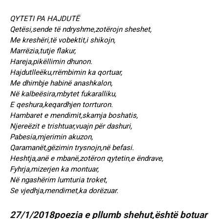
QYTETI PA HAJDUTË
Qetësi,sende të ndryshme,zotërojn sheshet,
Me kreshëri,të vobektit,i shikojn,
Marrëzia,tutje flakur,
Hareja,pikëllimin dhunon.
Hajdutlleëku,rrëmbimin ka qortuar,
Me dhimbje habinë anashkalon,
Në kalbeësira,mbytet fukaralliku,
E qeshura,keqardhjen torrturon.
Hambaret e mendimit,skamja boshatis,
Njereëzit e trishtuar,vuajn për dashuri,
Pabesia,mjerimin akuzon,
Qaramanët,gëzimin trysnojn,në befasi.
Heshtja,anë e mbanë,zotëron qytetin,e ëndrave,
Fyhrja,mizerjen ka montuar,
Në ngashërim lumturia troket,
Se vjedhja,mendimet,ka dorëzuar.
27/1/2018poezia e pllumb shehut,është botuar