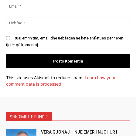
Ema
Ue
Ruaj emrin tim, email dhe uebfaqen në këtë shfletues për herën
tjetër që komentoj.
This site uses Akismet to reduce spam.
Learn how your
comment data is processed.
SHKRIMET E FUNDIT
VERA GJONAJ – NJË EMËR I NJOHUR I