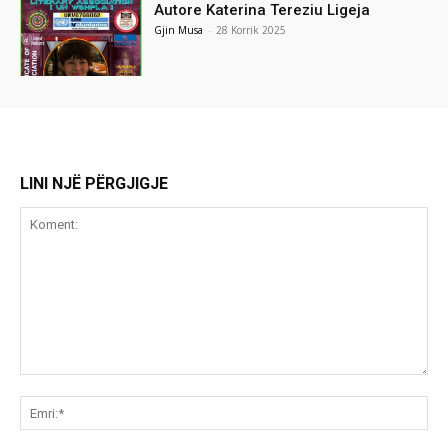
Autore Katerina Tereziu Ligeja
Gjin Musa
-
28 Korrik 2025
LINI NJË PËRGJIGJE
Koment:
Emr