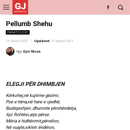
GJ
DRITARE E RE
Pellumb Shehu
PAKATEGORI
13 Shkurt 2021
Updated:
13 Shkurt 2021
Nga
Gjin Musa
ELEGJI PËR DHIMBJEN
Kërkohej,në kujtime gëzimi,
Pse e hëna,në hare e vjedhë,
Buzëqeshjen ,dhuronte përshëndetja,
Ajo ftohtësi,atje përse.
Mëria e hidhërimit,përvëlon,
Në vuajte,sikleti ëndëron,