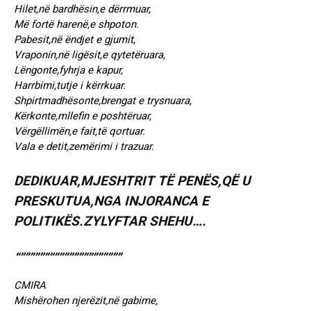
Hilet,në bardhësin,e dërrmuar,
Më fortë harenë,e shpoton.
Pabesit,në ëndjet e gjumit,
Vraponin,në ligësit,e qytetëruara,
Lëngonte,fyhrja e kapur,
Harrbimi,tutje i kërrkuar.
Shpirtmadhësonte,brengat e trysnuara,
Kërkonte,mllefin e poshtëruar,
Vërgëllimën,e fait,të qortuar.
Vala e detit,zemërimi i trazuar.
DEDIKUAR,MJESHTRIT TË PENËS,QË U
PRESKUTUA,NGA INJORANCA E
POLITIKËS.ZYLYFTAR SHEHU….
“”””””””””””””””””””””
CMIRA
Mishërohen njerëzit,në gabime,