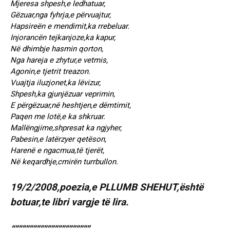
Mjeresa shpesh,e ledhatuar,
Gëzuar,nga fyhrja,e përvuajtur,
Hapsireën e mendimit,ka rrebeluar.
Injorancën tejkanjoze,ka kapur,
Në dhimbje hasmin qorton,
Nga hareja e zhytur,e vetmis,
Agonin,e tjetrit treazon.
Vuajtja iluzjonet,ka lëvizur,
Shpesh,ka gjunjëzuar veprimin,
E përgëzuar,në heshtjen,e dëmtimit,
Paqen me lotë,e ka shkruar.
Mallëngjime,shpresat ka ngjyher,
Pabesin,e latërzyer qetëson,
Harenë e ngacmua,të tjerët,
Në keqardhje,cmirën turrbullon.
19/2/2008,poezia,e PLLUMB SHEHUT,është
botuar,te libri vargje të lira.
“”””””””””””””””””””””