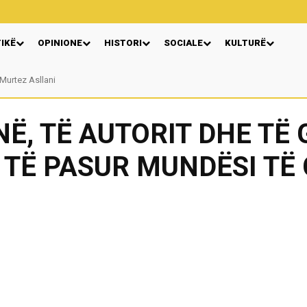
TIKË
OPINIONE
HISTORI
SOCIALE
KULTURË
rtez Asllani
VERA GJONAJ – NJË EMËR I NJOHUR I DIASPORËS SHQIPTARE NË ITALI
Ë, TË AUTORIT DHE TË 
 TË PASUR MUNDËSI TË