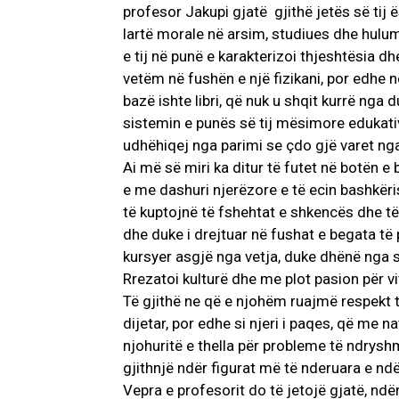
profesor Jakupi gjatë gjithë jetës së tij ë
lartë morale në arsim, studiues dhe hulu
e tij në punë e karakterizoi thjeshtësia dhe
vetëm në fushën e një fizikani, por edhe n
bazë ishte libri, që nuk u shqit kurrë nga 
sistemin e punës së tij mësimore edukativ
udhëhiqej nga parimi se çdo gjë varet nga
Ai më së miri ka ditur të futet në botën e
e me dashuri njerëzore e të ecin bashkëri
të kuptojnë të fshehtat e shkencës dhe të
dhe duke i drejtuar në fushat e begata t
kursyer asgjë nga vetja, duke dhënë nga shp
Rrezatoi kulturë dhe me plot pasion për vi
Të gjithë ne që e njohëm ruajmë respekt 
dijetar, por edhe si njeri i paqes, që me n
njohuritë e thella për probleme të ndrysh
gjithnjë ndër figurat më të nderuara e nd
Vepra e profesorit do të jetojë gjatë, nd