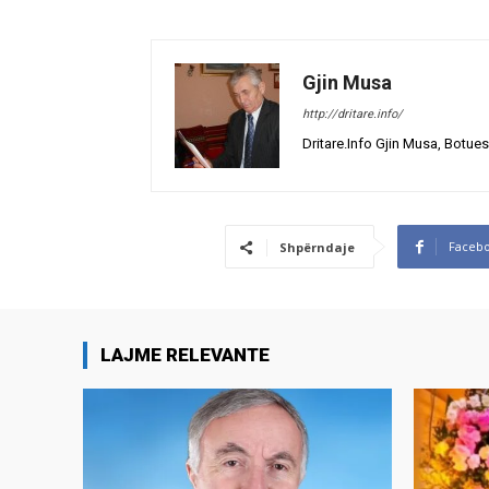
Gjin Musa
http://dritare.info/
Dritare.Info Gjin Musa, Botues
Faceb
Shpërndaje
LAJME RELEVANTE