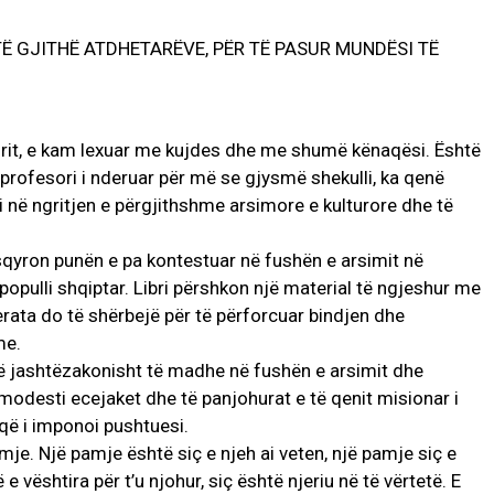
Ë GJITHË ATDHETARËVE, PËR TË PASUR MUNDËSI TË
hirit, e kam lexuar me kujdes dhe me shumë kënaqësi. Është
, profesori i nderuar për më se gjysmë shekulli, ka qenë
 në ngritjen e përgjithshme arsimore e kulturore dhe të
pasqyron punën e pa kontestuar në fushën e arsimit në
AKTUALITET
– NJË EMËR I
 populli shqiptar. Libri përshkon një material të ngjeshur me
SPORËS
Pregaditi Gjin Musa-Rome-
rata do të shërbejë për të përforcuar bindjen dhe
ITALI
Shtator 2025
me.
or 2025
1
Gjin Musa
-
8 Shtator 2025
0
punë jashtëzakonisht të madhe në fushën e arsimit dhe
modesti ecejaket dhe të panjohurat e të qenit misionar i
 që i imponoi pushtuesi.
amje. Një pamje është siç e njeh ai veten, një pamje siç e
 vështira për t’u njohur, siç është njeriu në të vërtetë. E