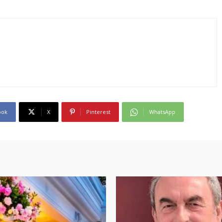
ook
X
Pinterest
WhatsApp