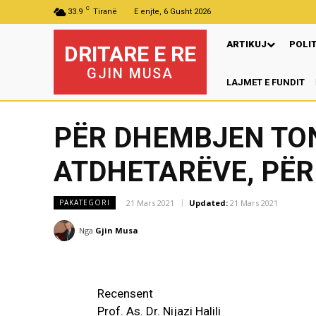
C
33.9
Tiranë
E enjte, 6 Gusht 2026
ARTIKUJ
POLI
DRITARE E RE
GJIN MUSA
LAJMET E FUNDIT
Mu
PËR DHEMBJEN TON
ATDHETARËVE, PËR
21 Mars 2021
Updated:
21 Mars 2021
PAKATEGORI
Nga
Gjin Musa
Recensent
Prof. As. Dr. Nijazi Halili