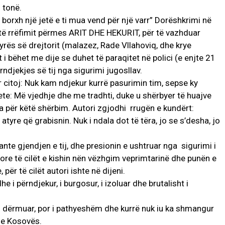
 tonë.
m borxh një jetë e ti mua vend për një varr” Dorëshkrimi në
të të rrëfimit përmes ARIT DHE HEKURIT, për të vazhduar
rës së drejtorit (malazez, Rade Vllahoviq, dhe krye
t i bëhet me dije se duhet të paraqitet në polici (e enjte 21
ndjekjes së tij nga sigurimi jugosllav.
r citoj: Nuk kam ndjekur kurrë pasurimin tim, sepse ky
e: Më vjedhje dhe me tradhti, duke u shërbyer të huajve
a për këtë shërbim. Autori zgjodhi rrugën e kundërt:
atyre që grabisnin. Nuk i ndala dot të tëra, jo se s’desha, jo
ante gjendjen e tij, dhe presionin e ushtruar nga sigurimi i
ore të cilët e kishin nën vëzhgim veprimtarinë dhe punën e
 për të cilët autori ishte në dijeni.
e i përndjekur, i burgosur, i izoluar dhe brutalisht i
 i dërmuar, por i pathyeshëm dhe kurrë nuk iu ka shmangur
ë e Kosovës.