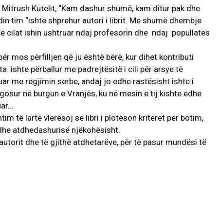
e Mitrush Kutelit, “Kam dashur shumë, kam ditur pak dhe
n tim “ishte shprehur autori i librit. Me shumë dhembje
ë cilat ishin ushtruar ndaj profesorin dhe ndaj popullatës
për mos përfilljen që ju është bërë, kur dihet kontributi
-ta ishte përballur me padrejtësitë i cili për arsye të
ar me regjimin serbe, andaj jo edhe rastësisht ishte i
rgosur në burgun e Vranjës, ku në mesin e tij kishte edhe
uar…
im të lartë vlerësoj se libri i plotëson kriteret për botim,
dhe atdhedashurisë njëkohësisht.
 autorit dhe të gjithë atdhetarëve, për të pasur mundësi të