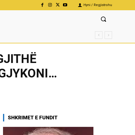
Hyni / Regjistrohu
GJITHË
 GJYKONI…
SHKRIMET E FUNDIT