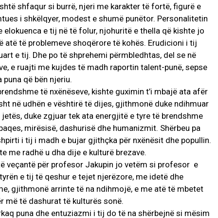
shtë shfaqur si burrë, njeri me karakter të fortë, figurë e
mtues i shkëlqyer, modest e shumë punëtor. Personalitetin
 elokuenca e tij në të folur, njohuritë e thella që kishte jo
ë atë të problemeve shoqërore të kohës. Erudicioni i tij
duart e tij. Dhe po të shprehemi përmbledhtas, del se në
e, e ruajti me kujdes të madh raportin talent-punë, sepse
 puna që bën njeriu.
 brendshme të nxënëseve, kishte guximin t’i mbajë ata afër
sht në udhën e vështirë të dijes, gjithmonë duke ndihmuar
 jetës, duke zgjuar tek ata energjitë e tyre të brendshme
ë paqes, mirësisë, dashurisë dhe humanizmit. Shërbeu pa
irti i tij i madh e bujar gjithçka për nxënësit dhe popullin.
te me radhë u dha dije e kulturë brezave.
të veçantë për profesor Jakupin jo vetëm si profesor e
atyrën e tij të qeshur e tejet njerëzore, me idetë dhe
me, gjithmonë arrinte të na ndihmojë, e me atë të mbetet
ër më të dashurat të kulturës sonë.
ërkaq puna dhe entuziazmi i tij do të na shërbejnë si mësim