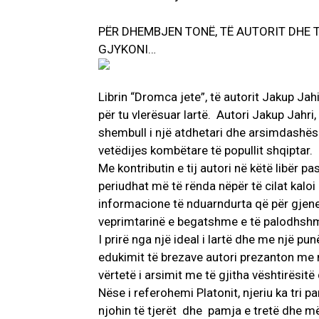
PËR DHEMBJEN TONË, TË AUTORIT DHE T
GJYKONI…
Librin “Dromca jete”, të autorit Jakup Ja
për tu vlerësuar lartë. Autori Jakup Jahri
shembull i një atdhetari dhe arsimdashësi
vetëdijes kombëtare të popullit shqiptar.
AKTUALITET
Me kontributin e tij autori në këtë libër 
VERA GJONAJ 
periudhat më të rënda nëpër të cilat kaloi
NJOHUR I DIA
informacione të nduarndurta që për gjene
SHQIPTARE NË 
veprimtarinë e begatshme e të palodhsh
Gjin Musa
-
20 Shtat
I prirë nga një ideal i lartë dhe me një 
edukimit të brezave autori prezanton me 
vërtetë i arsimit me të gjitha vështirësitë
Nëse i referohemi Platonit, njeriu ka tri p
njohin të tjerët dhe pamja e tretë dhe më e