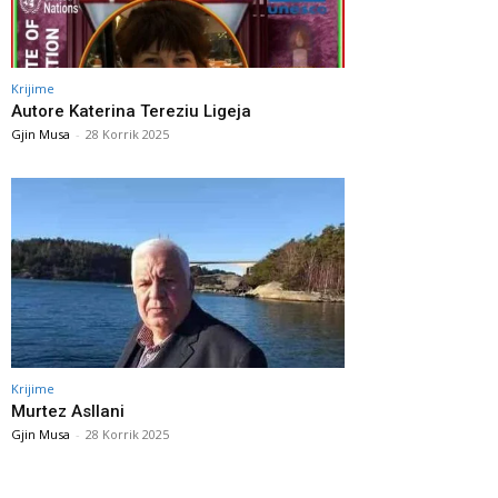
Krijime
Autore Katerina Tereziu Ligeja
Gjin Musa
-
28 Korrik 2025
Krijime
Murtez Asllani
Gjin Musa
-
28 Korrik 2025