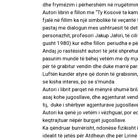
dhe frymëzim i përhershëm në rrugëtimin
Autori librin e fillon me “Ty Kosovë ta ka
fjalë në fillim ka një simbolikë të veçan
pastaj me dialogun mes ushtruesit të dety
personazhit, profesori Jakup Jahiri, të cili
gusht 1980) kur edhe fillon periudha e për
Andaj jo rastësisht autori të jetë shprehu
pasurim mundë të bëhej vetëm me dy mjet
për të grabitur vendin dhe duke marrë par
Luftën kundër atyre që donin të grabisnin, 
se kisha interes, po se s’munda.
Autori i librit parqet në mënyrë shumë bril
asaj kohe jugosllave, dhe agjenturat vend
tij, duke i shërbyer agjenturave jugosllave,
Autori ka qenë jo vetëm i vëzhguar, por edh
keqtrajtuar nëpër burgjet jugosllave.
Ka qëndruar burrërisht, ndonëse fizikisht
idealit të jetës për Atdheun dhe për Lirin