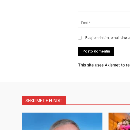
Koment:
Ruaj emrin tim, email dhe 
This site uses Akismet to 
SHKRIMET E FUNDIT