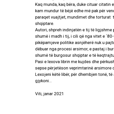
Kaq munda, kaq bëra, duke cituar citatin 
kam mundur të bëjë edhe më pak për vendi
paraqet vuajtjet, mundimet dhe torturat t
shqiptare.
Autori, shpreh indinjatën e tij të ligjshme 
shumë i madh i tij, i cili që nga vitet e ´80
pikëpamjeve politike asnjëherë nuk u pajtu
dëbuar nga procesi arsimor, e pastaj i bu
shumë të burgosur shqiptar e të keqtrajt
Pasi e lexova librin me kujdes dhe përkusht
sepse përjetëson veprimtarinë arsimore 
Lexojeni këtë libër, për dhembjen tonë, të
gjykoni…
Viti, janar 2021