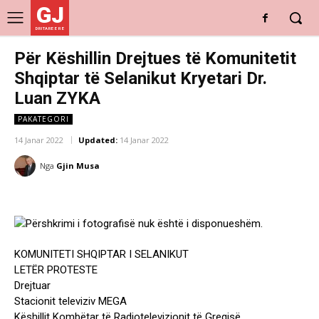
GJ
DRITARE E RE
Për Këshillin Drejtues të Komunitetit
Shqiptar të Selanikut Kryetari Dr.
Luan ZYKA
PAKATEGORI
14 Janar 2022
Updated:
14 Janar 2022
Nga
Gjin Musa
KOMUNITETI SHQIPTAR I SELANIKUT
LETËR PROTESTE
Drejtuar
Stacionit televiziv MEGA
Këshillit Kombëtar të Radiotelevizionit të Greqisë