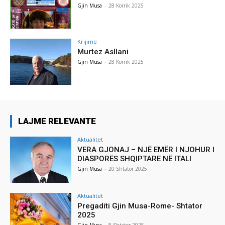
Gjin Musa
-
28 Korrik 2025
Krijime
Murtez Asllani
Gjin Musa
-
28 Korrik 2025
LAJME RELEVANTE
Aktualitet
VERA GJONAJ – NJË EMËR I NJOHUR I
DIASPORËS SHQIPTARE NË ITALI
Gjin Musa
-
20 Shtator 2025
Aktualitet
Pregaditi Gjin Musa-Rome- Shtator
2025
Gjin Musa
-
8 Shtator 2025