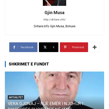
Gjin Musa
http://dritare.info/
Dritare.Info Gjin Musa, Botues
Facebook
X
Pinterest
SHKRIMET E FUNDIT
AKTUALITET
VERA GJONAJ – NJË EMËR I NJOHUR I