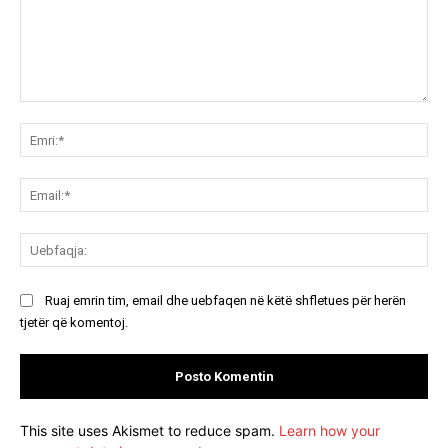
Koment:
Emr
Ema
Ue
Ruaj emrin tim, email dhe uebfaqen në këtë shfletues për herën
tjetër që komentoj.
This site uses Akismet to reduce spam.
Learn how your