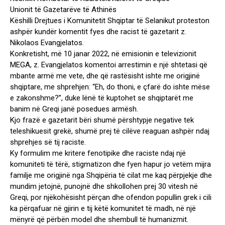
Unionit të Gazetarëve të Athinës
Këshilli Drejtues i Komunitetit Shqiptar të Selanikut proteston
ashpër kundër komentit fyes dhe racist të gazetarit z.
Nikolaos Evangjelatos.
Konkretisht, më 10 janar 2022, në emisionin e televizionit
MEGA, z. Evangjelatos komentoi arrestimin e një shtetasi që
mbante armë me vete, dhe që rastësisht ishte me origjinë
shqiptare, me shprehjen: “Eh, do thoni, e çfarë do ishte mëse
e zakonshme?”, duke lënë të kuptohet se shqiptarët me
banim në Greqi janë posedues armësh.
Kjo frazë e gazetarit bëri shumë përshtypje negative tek
teleshikuesit grekë, shumë prej të cilëve reaguan ashpër ndaj
shprehjes së tij raciste.
Ky formulim me kritere fenotipike dhe raciste ndaj një
komuniteti të tërë, stigmatizon dhe fyen hapur jo vetëm mijra
familje me origjinë nga Shqipëria të cilat me kaq përpjekje dhe
mundim jetojnë, punojnë dhe shkollohen prej 30 vitesh në
Greqi, por njëkohësisht përçan dhe ofendon popullin grek i cili
ka përqafuar në gjirin e tij këtë komunitet të madh, në një
mënyrë që përbën model dhe shembull të humanizmit.