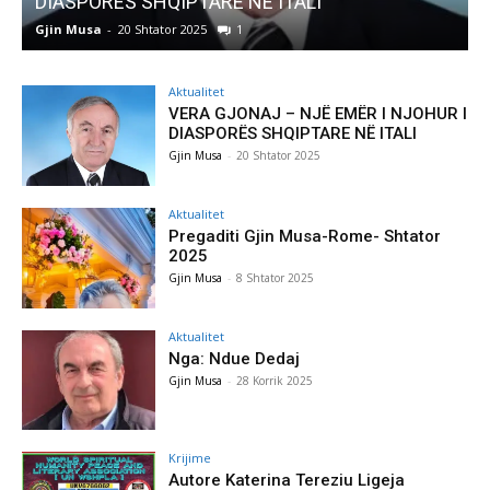
DIASPORËS SHQIPTARE NË ITALI
Gjin Musa
-
20 Shtator 2025
1
G
Aktualitet
VERA GJONAJ – NJË EMËR I NJOHUR I
DIASPORËS SHQIPTARE NË ITALI
Gjin Musa
-
20 Shtator 2025
Aktualitet
Pregaditi Gjin Musa-Rome- Shtator
2025
Gjin Musa
-
8 Shtator 2025
Aktualitet
Nga: Ndue Dedaj
Gjin Musa
-
28 Korrik 2025
Krijime
Autore Katerina Tereziu Ligeja