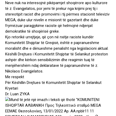
Neve nuk na interesojnë pikëpamjet shoqërore apo kulturore
të z. Evangjelatos, por jemi të prekur nga krijimi prej tij i
stereotipit racist dhe promovimi i tij përmes stacionit televiziv
MEGA, duke ulur nivelin e misionit të gazetarit dhe duke
frymëzuar paragjykime raciste që helmojnë ndjenjat
demokratike të shoqërisë greke.
Kjo retorikë urrejtjeje, që çon në nxitje raciste kundër
Komunitetit Shqiptar të Greqisë, është e papranueshme
moralisht dhe e dënueshme penalisht nga legjislacioni aktual.
Këshilli Drejtues i Komunitetit Shqiptar të Selanikut proteston
ashpër dhe kërkon sensibilizimin dhe reagimin tuaj të
menjëhershëm ndaj deklaratave të papranueshme të z.
Nikolaos Evangjelatos.
Me respekt
Për Këshillin Drejtues të Komunitetit Shqiptar të Selanikut
Kryetari
Dr. Luan ZYKA