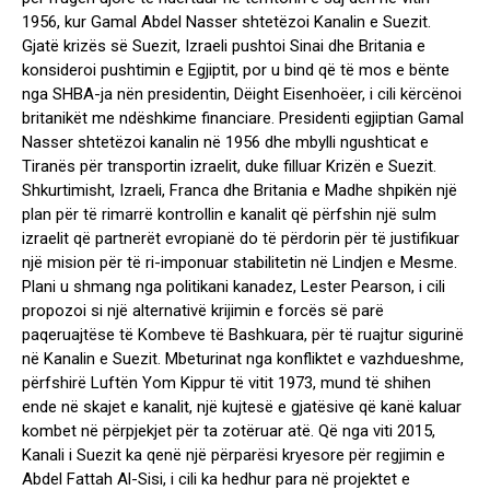
1956, kur Gamal Abdel Nasser shtetëzoi Kanalin e Suezit.
Gjatë krizës së Suezit, Izraeli pushtoi Sinai dhe Britania e
konsideroi pushtimin e Egjiptit, por u bind që të mos e bënte
nga SHBA-ja nën presidentin, Dëight Eisenhoëer, i cili kërcënoi
britanikët me ndëshkime financiare. Presidenti egjiptian Gamal
Nasser shtetëzoi kanalin në 1956 dhe mbylli ngushticat e
Tiranës për transportin izraelit, duke filluar Krizën e Suezit.
Shkurtimisht, Izraeli, Franca dhe Britania e Madhe shpikën një
plan për të rimarrë kontrollin e kanalit që përfshin një sulm
izraelit që partnerët evropianë do të përdorin për të justifikuar
një mision për të ri-imponuar stabilitetin në Lindjen e Mesme.
Plani u shmang nga politikani kanadez, Lester Pearson, i cili
propozoi si një alternativë krijimin e forcës së parë
paqeruajtëse të Kombeve të Bashkuara, për të ruajtur sigurinë
në Kanalin e Suezit. Mbeturinat nga konfliktet e vazhdueshme,
përfshirë Luftën Yom Kippur të vitit 1973, mund të shihen
ende në skajet e kanalit, një kujtesë e gjatësive që kanë kaluar
kombet në përpjekjet për ta zotëruar atë. Që nga viti 2015,
Kanali i Suezit ka qenë një përparësi kryesore për regjimin e
Abdel Fattah Al-Sisi, i cili ka hedhur para në projektet e