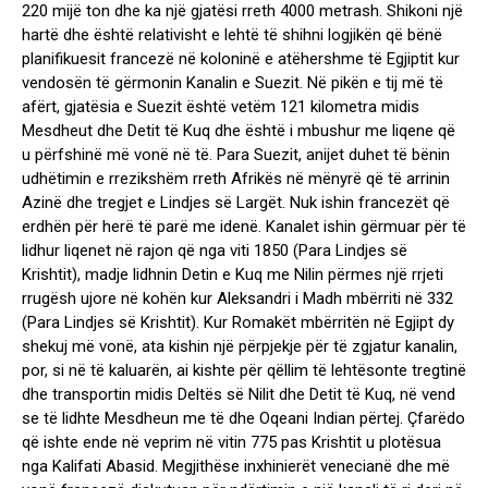
220 mijë ton dhe ka një gjatësi rreth 4000 metrash. Shikoni një
hartë dhe është relativisht e lehtë të shihni logjikën që bënë
planifikuesit francezë në koloninë e atëhershme të Egjiptit kur
vendosën të gërmonin Kanalin e Suezit. Në pikën e tij më të
afërt, gjatësia e Suezit është vetëm 121 kilometra midis
Mesdheut dhe Detit të Kuq dhe është i mbushur me liqene që
u përfshinë më vonë në të. Para Suezit, anijet duhet të bënin
udhëtimin e rrezikshëm rreth Afrikës në mënyrë që të arrinin
Azinë dhe tregjet e Lindjes së Largët. Nuk ishin francezët që
erdhën për herë të parë me idenë. Kanalet ishin gërmuar për të
lidhur liqenet në rajon që nga viti 1850 (Para Lindjes së
Krishtit), madje lidhnin Detin e Kuq me Nilin përmes një rrjeti
rrugësh ujore në kohën kur Aleksandri i Madh mbërriti në 332
(Para Lindjes së Krishtit). Kur Romakët mbërritën në Egjipt dy
shekuj më vonë, ata kishin një përpjekje për të zgjatur kanalin,
por, si në të kaluarën, ai kishte për qëllim të lehtësonte tregtinë
dhe transportin midis Deltës së Nilit dhe Detit të Kuq, në vend
se të lidhte Mesdheun me të dhe Oqeani Indian përtej. Çfarëdo
që ishte ende në veprim në vitin 775 pas Krishtit u plotësua
nga Kalifati Abasid. Megjithëse inxhinierët venecianë dhe më