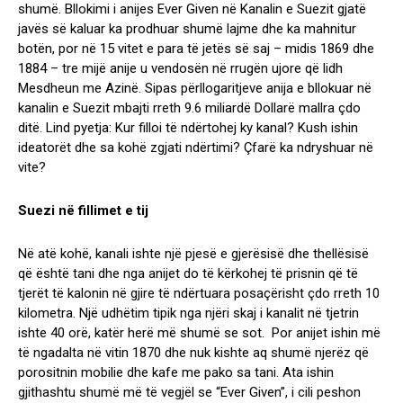
shumë. Bllokimi i anijes Ever Given në Kanalin e Suezit gjatë
javës së kaluar ka prodhuar shumë lajme dhe ka mahnitur
botën, por në 15 vitet e para të jetës së saj – midis 1869 dhe
1884 – tre mijë anije u vendosën në rrugën ujore që lidh
Mesdheun me Azinë. Sipas përllogaritjeve anija e bllokuar në
kanalin e Suezit mbajti rreth 9.6 miliardë Dollarë mallra çdo
ditë. Lind pyetja: Kur filloi të ndërtohej ky kanal? Kush ishin
ideatorët dhe sa kohë zgjati ndërtimi? Çfarë ka ndryshuar në
vite?
Suezi në fillimet e tij
Në atë kohë, kanali ishte një pjesë e gjerësisë dhe thellësisë
që është tani dhe nga anijet do të kërkohej të prisnin që të
tjerët të kalonin në gjire të ndërtuara posaçërisht çdo rreth 10
kilometra. Një udhëtim tipik nga njëri skaj i kanalit në tjetrin
ishte 40 orë, katër herë më shumë se sot. Por anijet ishin më
të ngadalta në vitin 1870 dhe nuk kishte aq shumë njerëz që
porositnin mobilie dhe kafe me pako sa tani. Ata ishin
gjithashtu shumë më të vegjël se “Ever Given”, i cili peshon