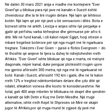
Në datën 30 mars 2021 anija e madhe me kontejnerë “Ever
Given”që u bllokua para një jave në kanalin e Suezit është
zhvendosur dhe la të lirë rrugën detare. Një lajm që lehtësoi
botën. Një lajm që për një javë u bë sensacioni i ditës. Bota e
biznesit ishte në ankth. Lëvizja e anijes ishte një përpjekje e
gjatë që përfshiu varka tërheqëse dhe gërmuese për afro 6
ditë. Më në fund kanali, i cili kalon nëpër Egjipt, hoqi stresin e
mbarë tregëtisë botërore për një nga rrugët më të ngarkuara
tregtare. Tokëzimi i Ever Given – pjesë e flotës Evergreen – do
të thoshte që anijeve të tjera iu duhej të ridrejtoheshin rreth
Afrikës. “Ever Given” ishte bllokuar që nga e marta, në mënyrë
diagonale, nëpër kanal, duke penguar plotësisht rrugën ujore
me gjerësi afërsisht 300 metra, një nga më të ngarkuarat në
botë. Kanali i Suezit, afërsisht 192 km i gjatë, dhe në të kalon
rreth 12% e tregtisë ndërkombëtare detare dhe çdo ditë që
ndalet, shkakton vonesa dhe kosto të konsiderueshme. Në
total, gati 400 anije mbetën të bllokuara në skajet dhe qendrën
e kanalit që lidh Detin e Kuq me Detin Mesdhe. Një rrugë
alternative, ishte rreth Kepit të Shpresës së Mirë në skajin
jugor të Afrikës,por që rruga mund të zgjasë dy javë më