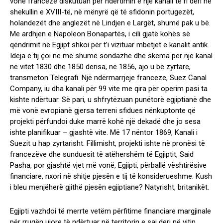
vonë francezë diskutuan për ndërtimin e një kanali të ri deri në
shekullin e XVIII-të, në mënyrë që të sfidonin portugezët,
holandezët dhe anglezët në Lindjen e Largët, shumë pak u bë.
Me ardhjen e Napoleon Bonapartës, i cili gjatë kohës së
qëndrimit në Egjipt shkoi për t’i vizituar mbetjet e kanalit antik.
Ideja e tij çoi në më shumë sondazhe dhe skema për një kanal
në vitet 1830 dhe 1850 derisa, në 1856, ajo u bë zyrtare,
transmeton Telegrafi. Një ndërmarrjeje franceze, Suez Canal
Company, iu dha kanali për 99 vite me qira për operim pasi ta
kishte ndërtuar. Së pari, u shfrytëzuan punëtorë egjiptianë dhe
më vonë evropianë gjersa terreni sfidues nënkuptonte që
projekti përfundoi duke marrë kohë një dekadë dhe jo sesa
ishte planifikuar – gjashtë vite. Më 17 nëntor 1869, Kanali i
Suezit u hap zyrtarisht. Fillimisht, projekti ishte në pronësi të
francezëve dhe sunduesit të atëhershëm të Egjiptit, Said
Pasha, por gjashtë vjet më vonë, Egjipti, përballë vështirësive
financiare, nxori në shitje pjesën e tij të konsiderueshme. Kush
i bleu menjëherë gjithë pjesën egjiptiane? Natyrisht, britanikët.
Egjipti vazhdoi të merrte vetëm përfitime financiare margjinale
për rrugën ujore të ndërtuar në territorin e saj deri në vitin