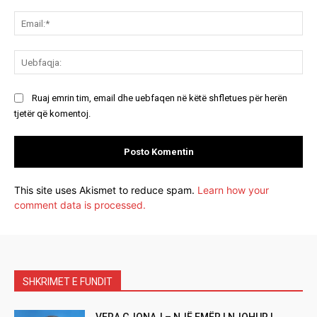
Ema
Ue
Ruaj emrin tim, email dhe uebfaqen në këtë shfletues për herën
tjetër që komentoj.
This site uses Akismet to reduce spam.
Learn how your
comment data is processed.
SHKRIMET E FUNDIT