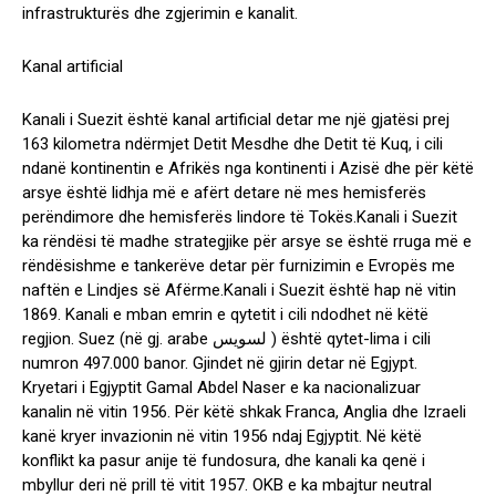
infrastrukturës dhe zgjerimin e kanalit.
Kanal artificial
Kanali i Suezit është kanal artificial detar me një gjatësi prej
163 kilometra ndërmjet Detit Mesdhe dhe Detit të Kuq, i cili
ndanë kontinentin e Afrikës nga kontinenti i Azisë dhe për këtë
arsye është lidhja më e afërt detare në mes hemisferës
perëndimore dhe hemisferës lindore të Tokës.Kanali i Suezit
ka rëndësi të madhe strategjike për arsye se është rruga më e
rëndësishme e tankerëve detar për furnizimin e Evropës me
naftën e Lindjes së Afërme.Kanali i Suezit është hap në vitin
1869. Kanali e mban emrin e qytetit i cili ndodhet në këtë
regjion. Suez (në gj. arabe لسويس ) është qytet-lima i cili
numron 497.000 banor. Gjindet në gjirin detar në Egjypt.
Kryetari i Egjyptit Gamal Abdel Naser e ka nacionalizuar
kanalin në vitin 1956. Për këtë shkak Franca, Anglia dhe Izraeli
kanë kryer invazionin në vitin 1956 ndaj Egjyptit. Në këtë
konflikt ka pasur anije të fundosura, dhe kanali ka qenë i
mbyllur deri në prill të vitit 1957. OKB e ka mbajtur neutral