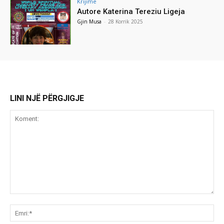
Krijime
Autore Katerina Tereziu Ligeja
Gjin Musa
-
28 Korrik 2025
LINI NJË PËRGJIGJE
Koment:
Emr