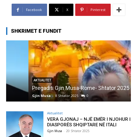
Facebook
X
Pinterest
SHKRIMET E FUNDIT
AKTUALITET
Pregaditi Gjin Musa-Rome- Shtator 2025
Gjin Musa
-
8 Shtator 2025
0
G
Aktualitet
VERA GJONAJ – NJË EMËR I NJOHUR I
DIASPORËS SHQIPTARE NË ITALI
Gjin Musa
-
20 Shtator 2025