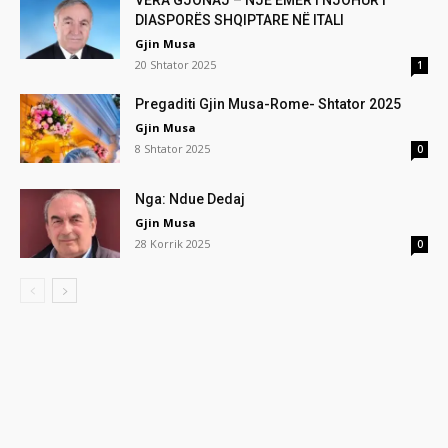
VERA GJONAJ – NJË EMËR I NJOHUR I
DIASPORËS SHQIPTARE NË ITALI
Gjin Musa
20 Shtator 2025
1
Pregaditi Gjin Musa-Rome- Shtator 2025
Gjin Musa
8 Shtator 2025
0
Nga: Ndue Dedaj
Gjin Musa
28 Korrik 2025
0