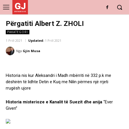
GJ
DRITARE E RE
Përgatiti Albert Z. ZHOLI
PAKATEGORI
1 Prill 2021
Updated:
1 Prill 2021
Nga
Gjin Musa
Historia nis kur Aleksandri i Madh mbërriti në 332 p.k me
dëshirën të lidhte Detin e Kuq me Nilin përmes një rrjeti
rrugësh ujore
Historia misterioze e Kanalit të Suezit dhe anija
“Ever
Given”