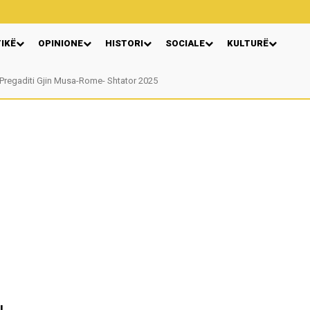
TIKË
OPINIONE
HISTORI
SOCIALE
KULTURË
Pregaditi Gjin Musa-Rome- Shtator 2025
Nga: Ndue Dedaj
I