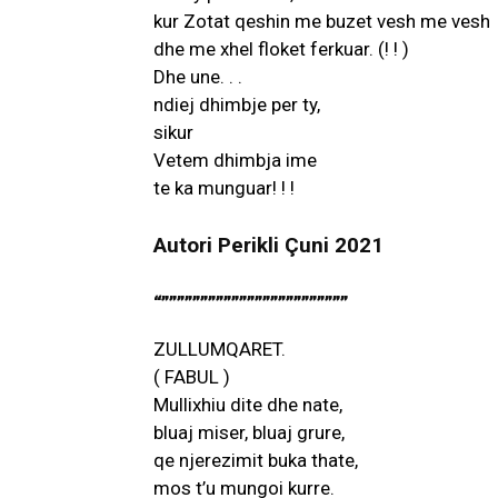
kur Zotat qeshin me buzet vesh me vesh
dhe me xhel floket ferkuar. (! ! )
Dhe une. . .
ndiej dhimbje per ty,
sikur
Vetem dhimbja ime
te ka munguar! ! !
Autori Perikli Çuni 2021
“””””””””””””””””””””””””
ZULLUMQARET.
( FABUL )
Mullixhiu dite dhe nate,
bluaj miser, bluaj grure,
qe njerezimit buka thate,
mos t’u mungoi kurre.