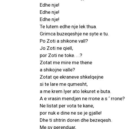
Edhe nje!
Edhe nje!
Edhe nje!
Te lutem edhe nje lek thua.
Grimca buzeqeshje ne syte e tu.
Po Zoti a shikone vall?
Jo Zoti ne qiell,
por Zoti ne toke. . .?
Zotat me mire me thene
a shikojne valle?
Zotat qe ekraneve shkelqejne
si te lare me qumesht,
a me krem lyer ato lekuret e buta.
A e vrasin mendjen ne rrone a s ‘ rrone?
Ne listat per vota te kane,
por nuk e dine ne se je gjalle!
Dhe ti shtrin doren dhe bezeqesh.
Me sy perenduar,