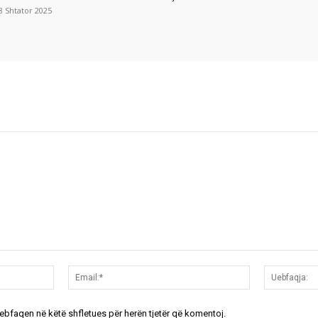
8 Shtator 2025
Emri:*
Email:*
uebfaqen në këtë shfletues për herën tjetër që komentoj.