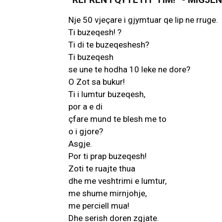
Nje 50 vjeçare i gjymtuar qe lip ne rruge.
Ti buzeqesh! ?
Ti di te buzeqeshesh?
Ti buzeqesh
se une te hodha 10 leke ne dore?
O Zot sa bukur!
Ti i lumtur buzeqesh,
por a e di
çfare mund te blesh me to
o i gjore?
Asgje.
Por ti prap buzeqesh!
Zoti te ruajte thua
dhe me veshtrimi e lumtur,
me shume mirnjohje,
me perciell mua!
Dhe serish doren zgjate.