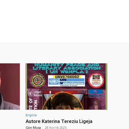
Krijime
Autore Katerina Tereziu Ligeja
Gjin Musa
-
28 Korrik 2025