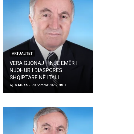
AKTUALITET
AKTUALITET
VERA GJONAJ – NJË EMËR I
NJOHUR I DIASPORËS
Pregaditi Gji
SHQIPTARE NË ITALI
Shtator 2025
Gjin Musa
-
20 Shtator 2025
1
Gjin Musa
-
8 Shtat