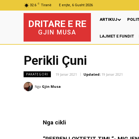
C
32.6
Tiranë
E enjte, 6 Gusht 2026
ARTIKUJ
POLI
DRITARE E RE
GJIN MUSA
LAJMET E FUNDIT
Perikli Çuni
19 Janar 2021
Updated:
19 Janar 2021
PAKATEGORI
Nga
Gjin Musa
Nga cikli
“REFREN I QYTETIT TIM! “- MIGJEN