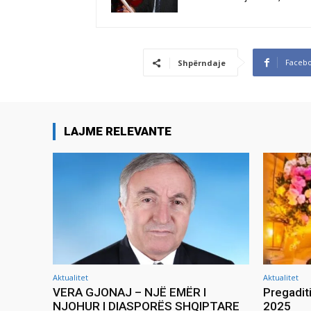
Faceb
Shpërndaje
LAJME RELEVANTE
Aktualitet
Aktualitet
VERA GJONAJ – NJË EMËR I
Pregadit
NJOHUR I DIASPORËS SHQIPTARE
2025