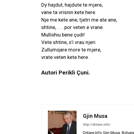
Dy hajdut, hajdute te mjere,
vane ta vrisnin kete here.
Nje me kete ane, tjetri me ate ane,
shtine, . . . por veten e vrane.
Mullixhiu bene çudi!
Vete shtine, s’i vrau njeri.
Zullumqare more te mjere,
vrate veten kete here.
Autori Perikli Çuni.
Gjin Musa
http://dritare.info/
Dritare.Info Gjin Musa, Botues