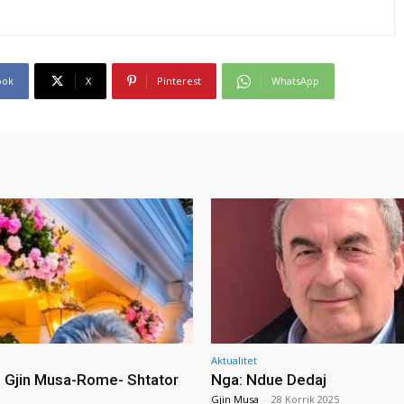
ook
X
Pinterest
WhatsApp
Aktualitet
i Gjin Musa-Rome- Shtator
Nga: Ndue Dedaj
Gjin Musa
-
28 Korrik 2025