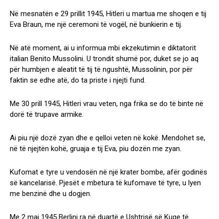
Në mesnatën e 29 prillit 1945, Hitleri u martua me shoqen e tij
Eva Braun, me një ceremoni të vogël, në bunkierin e tij.
Në atë moment, ai u informua mbi ekzekutimin e diktatorit
italian Benito Mussolini. U trondit shumë por, duket se jo aq
për humbjen e aleatit të tij të ngushtë, Mussolinin, por për
faktin se edhe atë, do ta priste i njejti fund.
Me 30 prill 1945, Hitleri vrau veten, nga frika se do të binte në
dorë të trupave armike.
Ai piu një dozë zyan dhe e qelloi veten në kokë. Mendohet se,
në të njejtën kohë, gruaja e tij Eva, piu dozën me zyan.
Kufomat e tyre u vendosën në një krater bombe, afër godinës
së kancelarisë. Pjesët e mbetura të kufomave të tyre, u lyen
me benzinë dhe u dogjen.
Me 2 maj 1945 Berlini ra në duartë e Ushtrisë së Kuqe të