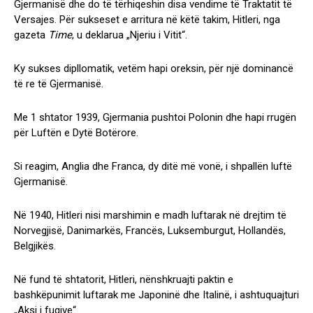
Gjermanisë dhe do të tërhiqeshin disa vendime të Traktatit të
Versajes. Për sukseset e arritura në këtë takim, Hitleri, nga
gazeta
Time
, u deklarua „Njeriu i Vitit“.
Ky sukses dipllomatik, vetëm hapi oreksin, për një dominancë
të re të Gjermanisë.
Me 1 shtator 1939, Gjermania pushtoi Polonin dhe hapi rrugën
për Luftën e Dytë Botërore.
Si reagim, Anglia dhe Franca, dy ditë më vonë, i shpallën luftë
Gjermanisë.
Në 1940, Hitleri nisi marshimin e madh luftarak në drejtim të
Norvegjisë, Danimarkës, Francës, Luksemburgut, Hollandës,
Belgjikës.
Në fund të shtatorit, Hitleri, nënshkruajti paktin e
bashkëpunimit luftarak me Japoninë dhe Italinë, i ashtuquajturi
„Aksi i fuqive“.