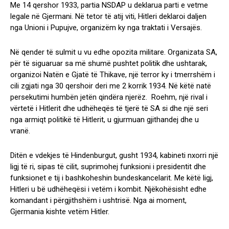
Me 14 qershor 1933, partia NSDAP u deklarua parti e vetme
legale në Gjermani. Në tetor të atij viti, Hitleri deklaroi daljen
nga Unioni i Pupujve, organizëm ky nga traktati i Versajës.
Në qender të sulmit u vu edhe opozita militare. Organizata SA,
për të siguaruar sa më shumë pushtet politik dhe ushtarak,
organizoi Natën e Gjatë të Thikave, një terror ky i tmerrshëm i
cili zgjati nga 30 qershoir deri me 2 korrik 1934. Në këtë natë
persekutimi humbën jetën qindëra njerëz. Roehm, një rival i
vërtetë i Hitlerit dhe udhëheqës të tjerë të SA si dhe një seri
nga armiqt politikë të Hitlerit, u gjurmuan gjithandej dhe u
vranë.
Ditën e vdekjes të Hindenburgut, gusht 1934, kabineti nxorri një
ligj të ri, sipas të cilit, suprimohej funksioni i presidentit dhe
funksionet e tij i bashkoheshin bundeskancelarit. Me këtë ligj,
Hitleri u bë udhëheqësi i vetëm i kombit. Njëkohësisht edhe
komandant i përgjithshëm i ushtrisë. Nga ai moment,
Gjermania kishte vetëm Hitler.