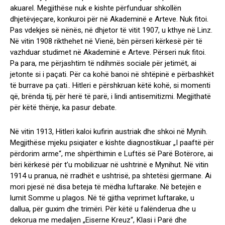
akuarel. Megjithëse nuk e kishte përfunduar shkollën
dhjetëvjeçare, konkuroi për në Akademinë e Arteve. Nuk fitoi.
Pas vdekjes së nënës, në dhjetor të vitit 1907, u kthye në Linz.
Në vitin 1908 rikthehet në Vienë, bën përseri kërkesë për të
vazhduar studimet në Akademinë e Arteve. Përseri nuk fitoi.
Pa para, me përjashtim të ndihmës sociale për jetimët, ai
jetonte si i paçati. Për ca kohë banoi në shtëpinë e përbashkët
të burrave pa çati.. Hitleri e përshkruan këtë kohë, si momenti
që, brënda tij, për herë të parë, i lindi antisemitizmi. Megjithatë
për këtë thënje, ka pasur debate.
Në vitin 1913, Hitleri kaloi kufirin austriak dhe shkoi në Mynih.
Megjithëse mjeku psiqiater e kishte diagnostikuar „I paaftë për
përdorim arme“, me shpërthimin e Luftës së Parë Botërore, ai
bëri kërkesë për t’u mobilizuar në ushtrinë e Mynihut. Në vitin
1914 u pranua, në rradhët e ushtrisë, pa shtetësi gjermane. Ai
mori pjesë në disa beteja të mëdha luftarake. Në betejën e
lumit Somme u plagos. Në të gjitha veprimet luftarake, u
dallua, për guxim dhe trimëri. Për këtë u falënderua dhe u
dekorua me medaljen „Eiserne Kreuz“, Klasi i Parë dhe