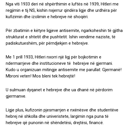
Nga viti 1933 deri në shpërthimin e luftës në 1939, Hitleri me
regjimin e tij NS, kishin nxjerrur qindëra ligje dhe urdhëra për
kufizimin dhe izolimin e hebrejve në shoqëri.
Për zbatimin e këtyre ligjeve antisemite, ngarkoheshin të gjitha
strukturat e shtetit dhe pushtetit. Ishin vendime naziste, të
padiskutueshëm, për përndjekjen e hebrejve.
Me 1 prill 1933, Hitleri nxorri një ligj për bojkotimin e
ndermarrjeve dhe institucioneve të hebrejve në gjermani.
Kudo u organizuan mitingje antisemite me parullat: Gjermanë!
Mbroni veten! Mos bleni tek hebrejtë!
U sulmuan dyqanet e hebrejve dhe ua dhanë në përdorim
gjermanve.
Ligje plus, kufizonin pjesmarrjen e nxënësve dhe studentëve
hebrej në shkolla dhe univeristete, largimin nga puna të
hebrejve që punonin në shëndetësi, drejtësi, financë.