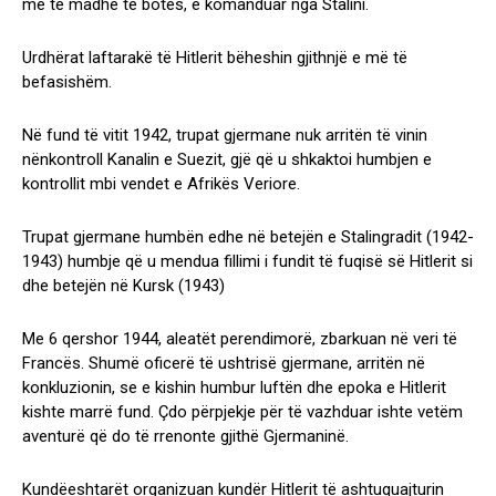
më të madhe të botës, e komanduar nga Stalini.
Urdhërat laftarakë të Hitlerit bëheshin gjithnjë e më të
befasishëm.
Në fund të vitit 1942, trupat gjermane nuk arritën të vinin
nënkontroll Kanalin e Suezit, gjë që u shkaktoi humbjen e
kontrollit mbi vendet e Afrikës Veriore.
Trupat gjermane humbën edhe në betejën e Stalingradit (1942-
1943) humbje që u mendua fillimi i fundit të fuqisë së Hitlerit si
dhe betejën në Kursk (1943)
Me 6 qershor 1944, aleatët perendimorë, zbarkuan në veri të
Francës. Shumë oficerë të ushtrisë gjermane, arritën në
konkluzionin, se e kishin humbur luftën dhe epoka e Hitlerit
kishte marrë fund. Çdo përpjekje për të vazhduar ishte vetëm
aventurë që do të rrenonte gjithë Gjermaninë.
Kundëeshtarët organizuan kundër Hitlerit të ashtuquajturin