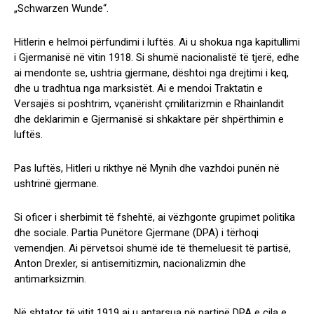
„Schwarzen Wunde“.
Hitlerin e helmoi përfundimi i luftës. Ai u shokua nga kapitullimi
i Gjermanisë në vitin 1918. Si shumë nacionalistë të tjerë, edhe
ai mendonte se, ushtria gjermane, dështoi nga drejtimi i keq,
dhe u tradhtua nga marksistët. Ai e mendoi Traktatin e
Versajës si poshtrim, vçanërisht çmilitarizmin e Rhainlandit
dhe deklarimin e Gjermanisë si shkaktare për shpërthimin e
luftës.
Pas luftës, Hitleri u rikthye në Mynih dhe vazhdoi punën në
ushtrinë gjermane.
Si oficer i sherbimit të fshehtë, ai vëzhgonte grupimet politika
dhe sociale. Partia Punëtore Gjermane (DPA) i tërhoqi
vemendjen. Ai përvetsoi shumë ide të themeluesit të partisë,
Anton Drexler, si antisemitizmin, nacionalizmin dhe
antimarksizmin.
Në shtator të vitit 1919 ai u antarsua në partinë DPA e cila e