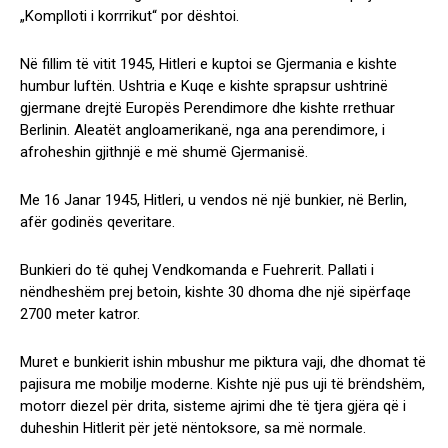
„Komplloti i korrrikut“ por dështoi.
Në fillim të vitit 1945, Hitleri e kuptoi se Gjermania e kishte
humbur luftën. Ushtria e Kuqe e kishte sprapsur ushtrinë
gjermane drejtë Europës Perendimore dhe kishte rrethuar
Berlinin. Aleatët angloamerikanë, nga ana perendimore, i
afroheshin gjithnjë e më shumë Gjermanisë.
Me 16 Janar 1945, Hitleri, u vendos në një bunkier, në Berlin,
afër godinës qeveritare.
Bunkieri do të quhej Vendkomanda e Fuehrerit. Pallati i
nëndheshëm prej betoin, kishte 30 dhoma dhe një sipërfaqe
2700 meter katror.
Muret e bunkierit ishin mbushur me piktura vaji, dhe dhomat të
pajisura me mobilje moderne. Kishte një pus uji të brëndshëm,
motorr diezel për drita, sisteme ajrimi dhe të tjera gjëra që i
duheshin Hitlerit për jetë nëntoksore, sa më normale.