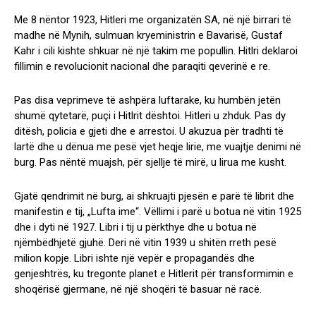
Me 8 nëntor 1923, Hitleri me organizatën SA, në një birrari të
madhe në Mynih, sulmuan kryeministrin e Bavarisë, Gustaf
Kahr i cili kishte shkuar në një takim me popullin. Hitlri deklaroi
fillimin e revolucionit nacional dhe paraqiti qeverinë e re.
Pas disa veprimeve të ashpëra luftarake, ku humbën jetën
shumë qytetarë, puçi i Hitlrit dështoi. Hitleri u zhduk. Pas dy
ditësh, policia e gjeti dhe e arrestoi. U akuzua për tradhti të
lartë dhe u dënua me pesë vjet heqje lirie, me vuajtje denimi në
burg. Pas nëntë muajsh, për sjellje të mirë, u lirua me kusht.
Gjatë qendrimit në burg, ai shkruajti pjesën e parë të librit dhe
manifestin e tij, „Lufta ime“. Vëllimi i parë u botua në vitin 1925
dhe i dyti në 1927. Libri i tij u përkthye dhe u botua në
njëmbëdhjetë gjuhë. Deri në vitin 1939 u shitën rreth pesë
milion kopje. Libri ishte një vepër e propagandës dhe
genjeshtrës, ku tregonte planet e Hitlerit për transformimin e
shoqërisë gjermane, në një shoqëri të basuar në racë.