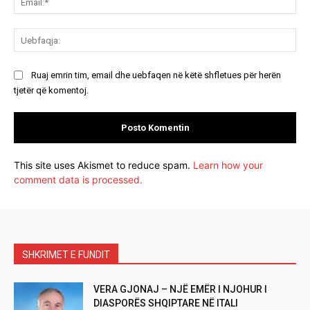
Ue
Ruaj emrin tim, email dhe uebfaqen në këtë shfletues për herën
tjetër që komentoj.
This site uses Akismet to reduce spam.
Learn how your
comment data is processed.
SHKRIMET E FUNDIT
VERA GJONAJ – NJË EMËR I NJOHUR I
DIASPORËS SHQIPTARE NË ITALI