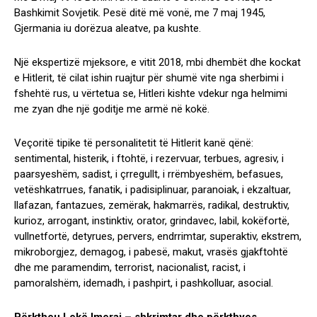
Bashkimit Sovjetik. Pesë ditë më vonë, me 7 maj 1945,
Gjermania iu dorëzua aleatve, pa kushte.
Një ekspertizë mjeksore, e vitit 2018, mbi dhembët dhe kockat
e Hitlerit, të cilat ishin ruajtur për shumë vite nga sherbimi i
fshehtë rus, u vërtetua se, Hitleri kishte vdekur nga helmimi
me zyan dhe një goditje me armë në kokë.
Veçoritë tipike të personalitetit të Hitlerit kanë qënë:
sentimental, histerik, i ftohtë, i rezervuar, terbues, agresiv, i
paarsyeshëm, sadist, i çrregullt, i rrëmbyeshëm, befasues,
vetëshkatrrues, fanatik, i padisiplinuar, paranoiak, i ekzaltuar,
llafazan, fantazues, zemërak, hakmarrës, radikal, destruktiv,
kurioz, arrogant, instinktiv, orator, grindavec, labil, kokëfortë,
vullnetfortë, detyrues, pervers, endrrimtar, superaktiv, ekstrem,
mikroborgjez, demagog, i pabesë, makut, vrasës gjakftohtë
dhe me paramendim, terrorist, nacionalist, racist, i
pamoralshëm, idemadh, i pashpirt, i pashkolluar, asocial.