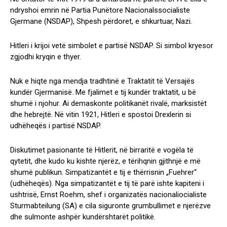
ndryshoi emrin në Partia Punëtore Nacionalssocialiste
Gjermane (NSDAP), Shpesh përdoret, e shkurtuar, Nazi.
Hitleri i krijoi vetë simbolet e partisë NSDAP. Si simbol kryesor
zgjodhi kryqin e thyer.
Nuk e hiqte nga mendja tradhtinë e Traktatit të Versajës
kundër Gjermanisë. Me fjalimet e tij kundër traktatit, u bë
shumë i njohur. Ai demaskonte politikanët rivalë, marksistët
dhe hebrejtë. Në vitin 1921, Hitleri e spostoi Drexlerin si
udhëheqës i partisë NSDAP.
Diskutimet pasionante të Hitlerit, në birraritë e vogëla të
qytetit, dhe kudo ku kishte njerëz, e tërihqnin gjithnjë e më
shumë publikun. Simpatizantët e tij e thërrisnin „Fuehrer“
(udhëheqës). Nga simpatizantët e tij të parë ishte kapiteni i
ushtrisë, Ernst Roehm, shef i organizatës nacionaliocialiste
Sturmabteilung (SA) e cila siguronte grumbullimet e njerëzve
dhe sulmonte ashpër kundërshtarët politikë.