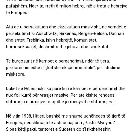
pafajshëm. Ndër ta, rreth 6 milion hebrej, një e treta e hebrejve
të Europës.
Ata që u persekutuan dhe ekzekutuan masivisht, në vemdet e
persekutimit si Auschwitzi, Birkenau, Bergen-Belsen, Dachau
dhe shteti Treblinka, ishin hebrejtë, komunistët,
homoseksualët, dëshmitarët e jehovit dhe sindikatat.
Të burgosurit në kampet e perqendrimit, ndër të tjera,
përdoreshin edhe si „kafshë eksperimetntale“, për studime
mjeksore.
Duket se Hitleri nuk i ka parë kurrë kampet e perqendrimit dhe
nuk foli kurrë për vrasjet masive. Për atë kishte rëndëesi
shfarosja e armiqve të tij, dhe jo mënyrat e shfarosjes.
Në vitin 1938, Hitleri, bashkë me shumë udhëheqës të tjerë të
Europës, nënshkruajti të ashtuquajturin „Pakti i Mynyhut“.
Sipas këtij pakti, teritoret e Sudeten do t’i riktheheshin