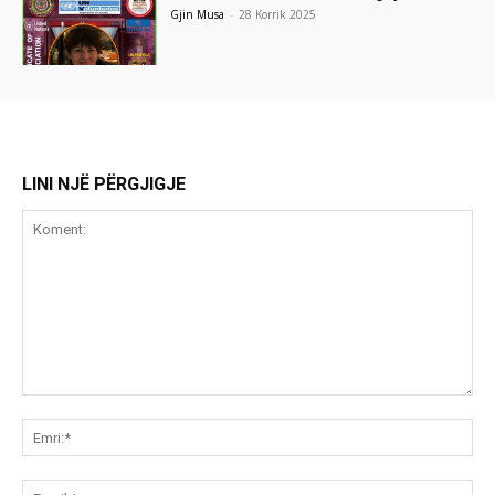
Gjin Musa
-
28 Korrik 2025
LINI NJË PËRGJIGJE
Koment:
Emr
Ema