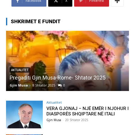
Facebook
X
Pinterest
SHKRIMET E FUNDIT
AKTUALITET
Pregaditi Gjin Musa-Rome- Shtator 2025
Gjin Musa
-
8 Shtator 2025
0
G
Aktualitet
VERA GJONAJ – NJË EMËR I NJOHUR I
DIASPORËS SHQIPTARE NË ITALI
Gjin Musa
-
20 Shtator 2025