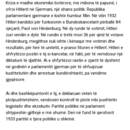
Kriza e madhe ekonimike botërore, me miliona të papunë, i
ofroi Hitlerit në Gjermani, një shans politik. Republika
parlamentare gjermane e kishte humbur fillin. Në vitin 1932
Hitleri kandidoi për funksionin e Bundeskancelarit përballë 84
vjeçarit, Paol von Hindenburg. Në dy runde të votimit, Hitleri
zuri vendin e dytë. Në rundin e tretë mori 36 për qind të votave.
Hindenburg, megjithse nuk ishte i kënaqur me votimin dhe
rezultatin, për hirë të unitetit, e pranoi fitoren e Hitlerit. Hitleri e
shfrytëzoi postin e tij si kancelar, në fakt, për të verndosur një
diktaturë të djathtë. Ai e shfyrtëzoi rastin e zjarrit të dyshimt
në godinën e parlamentit gjerman për të shfuqizuar
kushtetutën dhe arrestuar kundërshtarët, pa vendime
gjyqësore.
Ai dhe bashkëpuntorët e tij, e deklaruan veten të
plotpushtetshëm, vendosën kontroll të plotë mbi pushtetin
legjislativ dhe ekzekutiv. Partitë politike në parlament
shtypeshin gjithnjë e më shumë. Deri në fund të qershorit
1933 partitë e tjera politike u shkrinë.