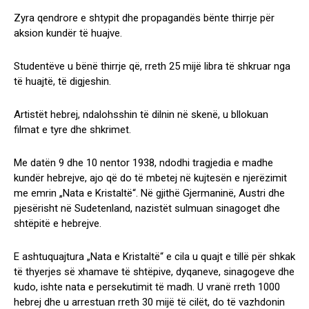
Zyra qendrore e shtypit dhe propagandës bënte thirrje për
aksion kundër të huajve.
Studentëve u bënë thirrje që, rreth 25 mijë libra të shkruar nga
të huajtë, të digjeshin.
Artistët hebrej, ndalohsshin të dilnin në skenë, u bllokuan
filmat e tyre dhe shkrimet.
Me datën 9 dhe 10 nentor 1938, ndodhi tragjedia e madhe
kundër hebrejve, ajo që do të mbetej në kujtesën e njerëzimit
me emrin „Nata e Kristaltë“. Në gjithë Gjermaninë, Austri dhe
pjesërisht në Sudetenland, nazistët sulmuan sinagoget dhe
shtëpitë e hebrejve.
E ashtuquajtura „Nata e Kristaltë“ e cila u quajt e tillë për shkak
të thyerjes së xhamave të shtëpive, dyqaneve, sinagogeve dhe
kudo, ishte nata e persekutimit të madh. U vranë rreth 1000
hebrej dhe u arrestuan rreth 30 mijë të cilët, do të vazhdonin