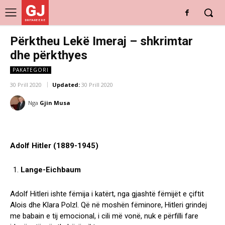
GJ
DRITARE E RE
Përktheu Lekë Imeraj – shkrimtar
dhe përkthyes
PAKATEGORI
30 Prill 2020
Updated:
30 Prill 2020
Nga
Gjin Musa
Adolf Hitler (1889-1945)
Lange-Eichbaum
Adolf Hitleri ishte fëmija i katërt, nga gjashtë fëmijët e çiftit
Alois dhe Klara Polzl. Që në moshën fëminore, Hitleri grindej
me babain e tij emocional, i cili më vonë, nuk e përfilli fare