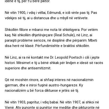
idenë e tij, për t’u bërë piktor.
Në vitin 1900, i vdiq i vëllai, Edmundi, e icili vinte pas tij. Pas
vdekjes së tij, ai u distancua dhe u mbyll në vetëvete.
Shkollën fillore e mbaroi me nota të shkëlqyera. Por vetëm
kaq. Në shkollën dhjetëvjeçare (Real Schule), në Linz, ai
paraqiti probleme serioze, në disiplinë dhe përparim. Mbeti
disa herë në klasë. Përfundimishte e braktisi shkollën.
Në Linz, ai ra në kontakt me Dr. Leopold Poetsch i cili i jepte
histori. Mësimet e tij u bënë shkak për lindjen e idesë së racës
superiore dhe antisemitizmit.
Që në moshën rinore, ai shfaqi interes në nacionalizmin
gjerman, dhe e iniroi fuqinë austro-hungareze. Ky
nacionalizëm u bë forca diktuese e jetës së tij.
Në vitin 1903, papritur, i vdiq babai. Në vitin 1907, ai shkoi në
Vienë. Aty punonte si punëtor me meditje dhe pikturonte në