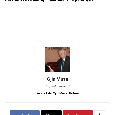
Përktheu Lekë Imeraj – shkrimtar dhe përkthyes
Gjin Musa
http://dritare.info/
Dritare.Info Gjin Musa, Botues