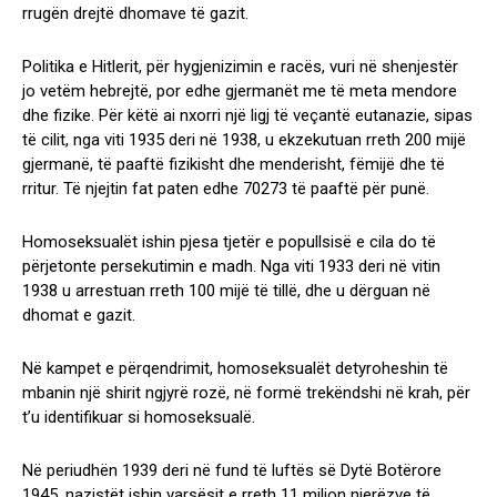
rrugën drejtë dhomave të gazit.
Politika e Hitlerit, për hygjenizimin e racës, vuri në shenjestër
jo vetëm hebrejtë, por edhe gjermanët me të meta mendore
dhe fizike. Për këtë ai nxorri një ligj të veçantë eutanazie, sipas
të cilit, nga viti 1935 deri në 1938, u ekzekutuan rreth 200 mijë
gjermanë, të paaftë fizikisht dhe menderisht, fëmijë dhe të
rritur. Të njejtin fat paten edhe 70273 të paaftë për punë.
Homoseksualët ishin pjesa tjetër e popullsisë e cila do të
përjetonte persekutimin e madh. Nga viti 1933 deri në vitin
1938 u arrestuan rreth 100 mijë të tillë, dhe u dërguan në
dhomat e gazit.
Në kampet e përqendrimit, homoseksualët detyroheshin të
mbanin një shirit ngjyrë rozë, në formë trekëndshi në krah, për
t’u identifikuar si homoseksualë.
Në periudhën 1939 deri në fund të luftës së Dytë Botërore
1945, nazistët ishin varsësit e rreth 11 milion njerëzve të