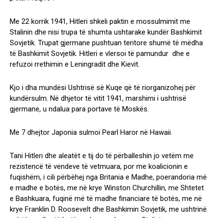
Me 22 korrik 1941, Hitleri shkeli paktin e mossulmimit me
Stalinin dhe nisi trupa të shumta ushtarake kundër Bashkimit
Sovjetik. Trupat gjermane pushtuan teritore shumë të mëdha
të Bashkimit Sovjetik. Hitleri e vlersoi të pamundur dhe e
refuzoi rrethimin e Leningradit dhe Kievit.
Kjo i dha mundësi Ushtrisë së Kuqe që të riorganizohej për
kundërsulm. Në dhjetor të vitit 1941, marshimi i ushtrisë
gjermane, u ndalua para portave të Moskës.
Me 7 dhejtor Japonia sulmoi Pearl Haror në Hawaii.
Tani Hitleri dhe aleatët e tij do të përballeshin jo vetëm me
rezistencë të vendeve të vetmuara, por me koalicionin e
fuqishëm, i cili përbëhej nga Britania e Madhe, poerandoria më
e madhe e botës, me në krye Winston Churchillin, me Shtetet
e Bashkuara, fuqinë më të madhe financiare të botës, me në
krye Franklin D. Roosevelt dhe Bashkimin Sovjetik, me ushtrinë