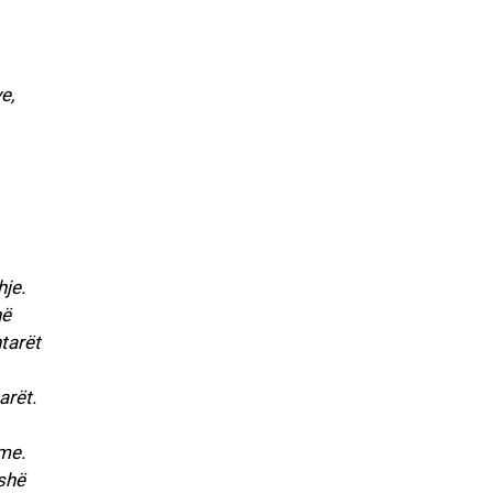
e,
hje.
në
tarët
arët.
ime.
eshë