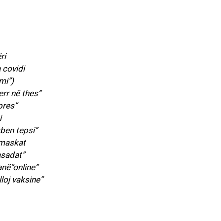
ri
 covidi
mi”)
rr në thes”
pres”
i
ben tepsi”
 maskat
asadat”
anë”online”
loj vaksine”