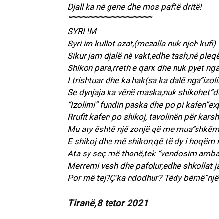
Djall ka në gene dhe mos paftë dritë!
“”””””””””””””””””””””””””””””””””
SYRI IM
Syri im kullot azat,(mezalla nuk njeh kufi)
Sikur jam djalë në vakt,edhe tash,në pleqë
Shikon para,rreth e qark dhe nuk pyet nga
I trishtuar dhe ka hak(sa ka dalë nga”izoli
Se dynjaja ka vënë maska,nuk shikohet”de
“Izolimi” fundin paska dhe po pi kafen”ex
Rrufit kafen po shikoj, tavolinën për karsh
Mu aty është një zonjë që me mua”shkëm
E shikoj dhe më shikon,që të dy i hoqëm
Ata sy seç më thonë,tek “vendosim amb
Merremi vesh dhe pafolur,edhe shkollat j
Por më tej?Ç’ka ndodhur? Tëdy bëmë”njël
Tiranë,8 tetor 2021