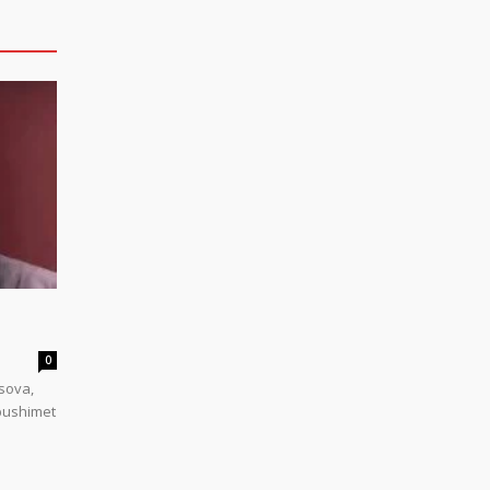
0
sova,
 pushimet