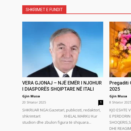
SHKRIMET E FUNDIT
VERA GJONAJ – NJË EMËR I NJOHUR
Pregaditi
I DIASPORËS SHQIPTARE NË ITALI
2025
Gjin Musa
Gjin Musa
20 Shtator 2025
8 Shtator 202
1
SHKRUAR NGA:GazetarI, publicistI, redaktorI,
KJO ESHTE V
shkrimtarI: XHELAL MARKU Kur
E PERDORIN 
studion dhe zbulon figura të shquara...
SHOQERIS,S
DHE REAGIMI