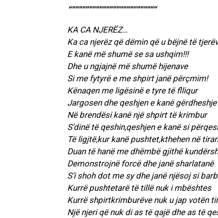
“”””””””””””””””””””””””””
KA CA NJERËZ…
Ka ca njerëz që dëmin që u bëjnë të tjerëv
E kanë më shumë se sa ushqim!!!
Dhe u ngjajnë më shumë hijenave
Si me fytyrë e me shpirt janë përçmim!
Kënaqen me ligësinë e tyre të flliqur
Jargosen dhe qeshjen e kanë gërdheshje
Në brendësi kanë një shpirt të krimbur
S’dinë të qeshin,qeshjen e kanë si përqes
Të ligjtë,kur kanë pushtet,kthehen në tira
Duan të hanë me dhëmbë gjithë kundërsh
Demonstrojnë forcë dhe janë sharlatanë
S’i shoh dot me sy dhe janë njësoj si barb
Kurrë pushtetarë të tillë nuk i mbështes
Kurrë shpirtkrimburëve nuk u jap votën t
Një njeri që nuk di as të qajë dhe as të q