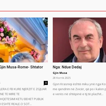
 Gjin Musa-Rome- Shtator
Nga: Ndue Dedaj
Gjin Musa
28 Korrik 2025
5
0
Gjon Krasniqi është miku ynë nga Ko
LERA E FB KURE NJERZIT E ZGJUAR
me qendrim në Zvicër, që po i kalon
NE TE MIRE TE
e verës në shtëpinë e tij të plazhit...
HQETESIMI KETU BEHET PUBLIK
 ESHTE REALE.O SOT...