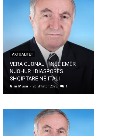
AKTUALITET
AKTUALITET
VERA GJONAJ – NJË EMËR I
NJOHUR I DIASPORËS
Pregaditi Gji
SHQIPTARE NË ITALI
Shtator 2025
Gjin Musa
-
20 Shtator 2025
1
Gjin Musa
-
8 Shtat