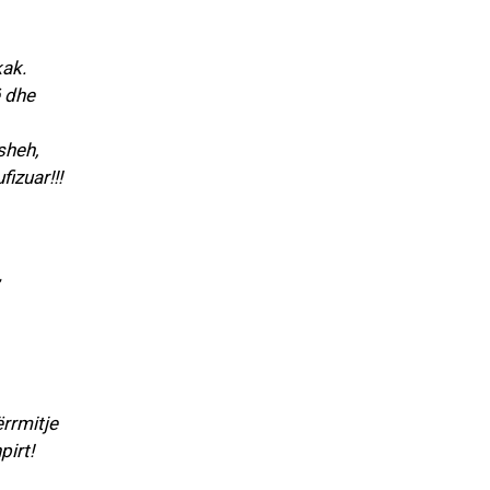
kak.
ë dhe
sheh,
izuar!!!
ërrmitje
pirt!