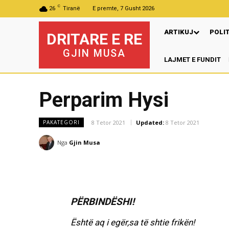
C
26
Tiranë
E premte, 7 Gusht 2026
ARTIKUJ
POLI
DRITARE E RE
GJIN MUSA
LAJMET E FUNDIT
Perparim Hysi
8 Tetor 2021
Updated:
8 Tetor 2021
PAKATEGORI
Nga
Gjin Musa
PËRBINDËSHI!
Është aq i egër,sa të shtie frikën!