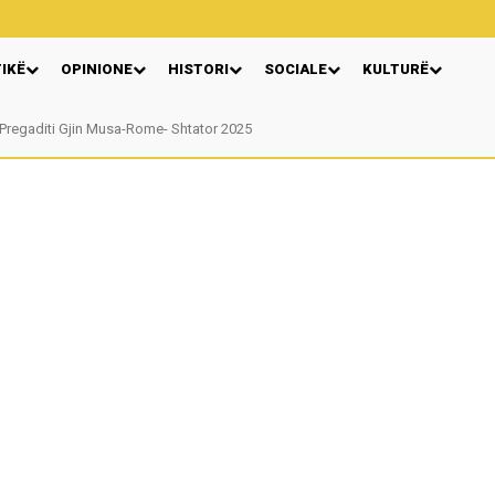
TIKË
OPINIONE
HISTORI
SOCIALE
KULTURË
Pregaditi Gjin Musa-Rome- Shtator 2025
Nga: Ndue Dedaj