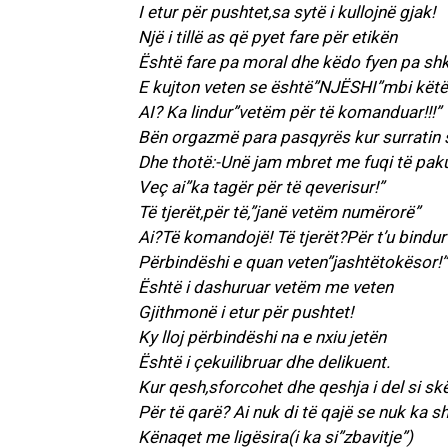
I etur për pushtet,sa sytë i kullojnë gjak!
Një i tillë as që pyet fare për etikën
Është fare pa moral dhe këdo fyen pa sh
E kujton veten se është”NJËSHI”mbi kët
AI? Ka lindur”vetëm për të komanduar!!!”
Bën orgazmë para pasqyrës kur surratin 
Dhe thotë:-Unë jam mbret me fuqi të pakuf
Veç ai”ka tagër për të qeverisur!”
Të tjerët,për të,”janë vetëm numërorë”
Ai?Të komandojë! Të tjerët?Për t’u bindur
Përbindëshi e quan veten”jashtëtokësor!”
Është i dashuruar vetëm me veten
Gjithmonë i etur për pushtet!
Ky lloj përbindëshi na e nxiu jetën
Është i çekuilibruar dhe delikuent.
Kur qesh,sforcohet dhe qeshja i del si sk
Për të qarë? Ai nuk di të qajë se nuk ka sh
Kënaqet me ligësira(i ka si”zbavitje”)