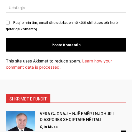
Ue
Ruaj emrin tim, email dhe uebfaqen në këtë shfletues për herën
tjetër që komentoj.
This site uses Akismet to reduce spam.
Learn how your
comment data is processed.
SHKRIMET E FUNDIT
VERA GJONAJ – NJË EMËR I NJOHUR I
DIASPORËS SHQIPTARE NË ITALI
Gjin Musa