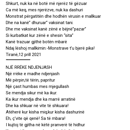
Shkurt, nuk ka në botë më njerëz të gëzuar
Ca më keq, mes njerëzve, nuk ka dashuri
Monstrat përgatitën dhe hodhën virusin e mallkuar
Dhe na kanë” dhuruar” vaksinat tani.
Dhe me vaksinat kanë zënë e bëjnë”pazar”
Si kurbatkat kur zënë e shesin “sita”
Kanë trazuar gjithë botën mbarë
Ndaj lëshoj mallkimin:-Monstrave t’u bjerë pika!
Tiranë,12 prill 2021
“””””””””””””””””””””
NJË RRËKE NDJENJASH
Një rrëke e madhe ndjenjash
Më përpin,të tërin, papritur
Një çast humbas mes mjegullash
Se mendja sikur më ka ikur.
Ka ikur mendja dhe ka marrë arratinë
Dhe ka shkuar në vite të shkuara!
Atëherë kur kisha miq;kur kisha dashurinë
Eh, ç’vite që qenë! Sa të mbara!
I kujtoj të gjitha në këtë pranverë të hidhur