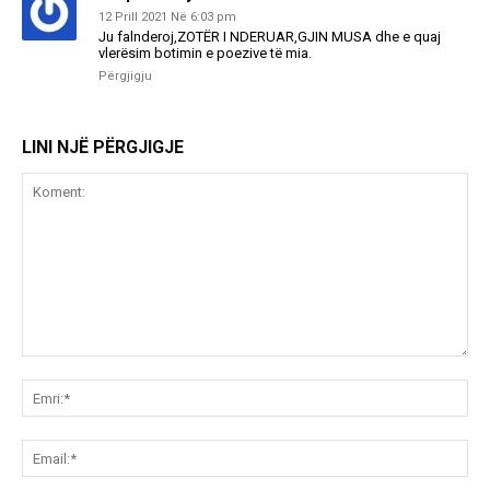
12 Prill 2021 Në 6:03 pm
Ju falnderoj,ZOTËR I NDERUAR,GJIN MUSA dhe e quaj
vlerësim botimin e poezive të mia.
Përgjigju
LINI NJË PËRGJIGJE
Koment:
Emr
Ema