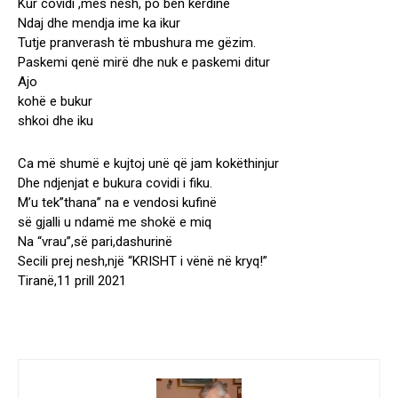
Kur covidi ,mes nesh, po bën kërdinë
Ndaj dhe mendja ime ka ikur
Tutje pranverash të mbushura me gëzim.
Paskemi qenë mirë dhe nuk e paskemi ditur
Ajo
kohë e bukur
shkoi dhe iku
Ca më shumë e kujtoj unë që jam kokëthinjur
Dhe ndjenjat e bukura covidi i fiku.
M’u tek”thana” na e vendosi kufinë
së gjalli u ndamë me shokë e miq
Na “vrau”,së pari,dashurinë
Secili prej nesh,një “KRISHT i vënë në kryq!”
Tiranë,11 prill 2021