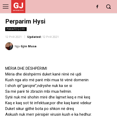
GJ
DRITARE E RE
Perparim Hysi
PAKATEGORI
12 Prill 2021
Updated:
12 Prill 2021
Nga
Gjin Musa
MËRIA DHE DËSHPËRIMI
Mëria dhe dëshpërmi duket kanë rënë në ujdi
Kush nga ato më parë mbi mua të vënë domenin
I shoh që”garojnë”,ndryshe nuk ka se si
Sa më parë të zbrazin mbi mua helmin.
Sytë nuk më shohin mirë dhe lajmet keq e më keq
Kaq e kaq sot të infektuar,por dhe kaq kanë vdekur
Duket sikur gjithë bota po shkon në dreq
Askush nuk merr përsipër virusin kush e ka hedhur.