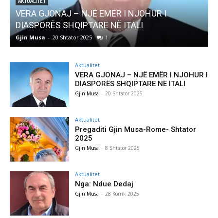
Ë EMËR I NJOHUR I
AKTUALITET
ARE NË ITALI
Pregaditi Gjin Musa-Rom
1
Gjin Musa
-
8 Shtator 2025
0
Aktualitet
VERA GJONAJ – NJË EMËR I NJOHUR I
DIASPORËS SHQIPTARE NË ITALI
Gjin Musa
-
20 Shtator 2025
Aktualitet
Pregaditi Gjin Musa-Rome- Shtator
2025
Gjin Musa
-
8 Shtator 2025
Aktualitet
Nga: Ndue Dedaj
Gjin Musa
-
28 Korrik 2025