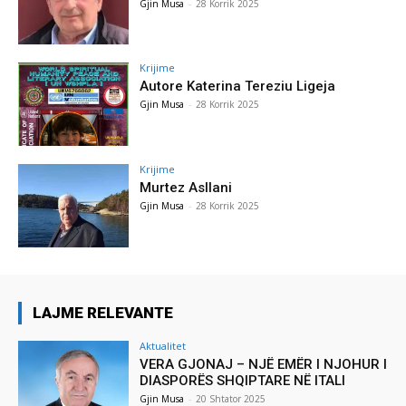
Gjin Musa
-
28 Korrik 2025
Krijime
Autore Katerina Tereziu Ligeja
Gjin Musa
-
28 Korrik 2025
Krijime
Murtez Asllani
Gjin Musa
-
28 Korrik 2025
LAJME RELEVANTE
Aktualitet
VERA GJONAJ – NJË EMËR I NJOHUR I
DIASPORËS SHQIPTARE NË ITALI
Gjin Musa
-
20 Shtator 2025