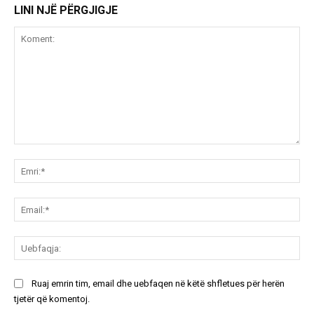
LINI NJË PËRGJIGJE
Koment:
Emr
Ema
Ue
Ruaj emrin tim, email dhe uebfaqen në këtë shfletues për herën
tjetër që komentoj.