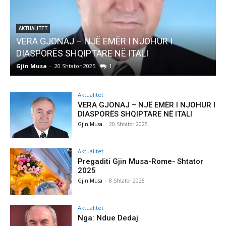
AJ – NJË EMËR I NJOHUR I
AKTUALITET
 SHQIPTARE NË ITALI
Pregaditi Gjin 
0 Shtator 2025
1
Gjin Musa
-
8 Shtator
Aktualitet
VERA GJONAJ – NJË EMËR I NJOHUR I
DIASPORËS SHQIPTARE NË ITALI
Gjin Musa
-
20 Shtator 2025
Aktualitet
Pregaditi Gjin Musa-Rome- Shtator
2025
Gjin Musa
-
8 Shtator 2025
Aktualitet
Nga: Ndue Dedaj