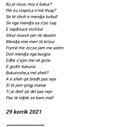
Ku je nisur, moj e bukur?
Për ku vrapin,a s’më thuaj?
Se të shoh e mendja turbull
Se nga mendja sa s’po luaj.
E sajdisur,e stolisur
Sikur nisesh për në dasëm
Mendja ime merr të krisur
Frymë me zor,se jam me azëm.
Doli mendja nga burgjia
Edhe s’vjen më në gone
E goditi bukuria
Bukuroshe,a më sheh?
A e sheh që bredh pas teje
Si të jem qingj manar
Ti je diell që del pas reje
Pas të ndjek se kam mall
29 korrik 2021
“””””””””””””””””””