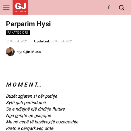
GJ
DRITARE E RE
Perparim Hysi
PAKATEGORI
30 Korrik 2021
Updated:
30 Korrik 2021
Nga
Gjin Musa
M O M E N T…
Buzët zgjaten si për puthje
Sytë gati perëndojnë
Se e ndjejnë një dridhje fluture
Nga gjinjtë që gulçojnë
Mu në cepë të buzëve,një buzëqeshje
Rreth e përqark,veç dritë