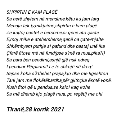
SHPIRTIN E KAM PLAGË
Sa herë zhytem në mendime,këtu ku jam larg
Mendja tek ty,mikjaime,shpirtin e kam plagë
Zë kujtoj çastet e hershme,si qenë ato çaste
E,moj mike e atëhersheme,qenë ca çate-mjalte.
Shkëmbyem puthje si pafund dhe pastaj unë ika
Çfarë fitova më në fund(pse s’më ra mua,pika?!)
Sa para bën pendimi,asnjë gjë nuk ndreq
I penduar Përparimi! Le të shkojë në dreq!
Sepse koha s’kthehet prapa,kjo dhe më ligështon
Tani jam me flokëtëbardha,për gjithçka është vonë.
Kush fitoi që u pendua,se kaloi kaq kohë
Sa më dhëmb kjo plagë mua, po regëtij me oh!
Tiranë,28 korrik 2021