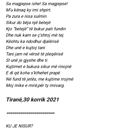
Sa magjepse ishe! Sa magjepse!
M’u kënaq ky imi shpirt.
Pa zura e nisa sulmin
Sikur do bëja një betejë
Kjo “betejë” të bukur pati fundin
Dhe nuk kam se ç’shtoj më tej.
Kështu ka ndodhur djalërisë
Dhe unë e kujtoj tani
Tani jam në vërsë të pleqërisë
SI unë je gjyshe dhe ti.
Kujtimet e bukura sikur më rinojnë
E di që koha s’kthehet prapë
Në fund të jetës, me kujtime rrojmë
Moj mike e mirë,për ty imivarg.
Tiranë,30 korrik 2021
“”””””””””””””””””””””””
KU JE NISUR?