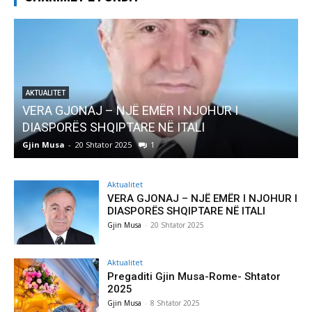
AKTUALITET
VERA GJONAJ – NJË EMËR I NJOHUR I
DIASPORËS SHQIPTARE NË ITALI
Gjin Musa
-
20 Shtator 2025
1
G
Aktualitet
VERA GJONAJ – NJË EMËR I NJOHUR I
DIASPORËS SHQIPTARE NË ITALI
Gjin Musa
-
20 Shtator 2025
Aktualitet
Pregaditi Gjin Musa-Rome- Shtator
2025
Gjin Musa
-
8 Shtator 2025