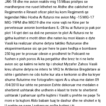
JAK-18 dhe me avion reaktiv mig 15 Mbas prishjes se
mardhenjeve me ruset kthehet ne Atdhe dhe caktohet ne
Regjimentin e Rinasit oficer pilot ku kom Regjimenti qe
legjendari Niko Hoxha Ai fluturoi me avion Mig -15 MIG-17
MIG-19PM dhe MIG19 dhe me vone vajti ne Kine per te
pervetesuar avionin bombardues IL-28 ku ai fluturoi jo pak por
plot 14 vjet deri sa doli ne pension te plot Ai fluturoi ne te
gjitha kushtet e motit diten dhe naten ku mori klasin e dyte
Vasili ka realizuar shume detyra taktiko fluturuese dhe
eksperimentuese sic qe per here te pare hedhja e bombave
250 kg per te provuar cilesin e prodhimit te Policanit ne
fushen e pish poros Ai ka pergatitur dhe brez te ri ne kete
avion sic qe kalimi ne kete tip i shokut Myzafer Zahos Vasili
kreu shume detyra ne inters te VKQ te Artilerise Bregdetare ai
ishte i gatshem ne cdo kohe kur ata e kerkonin si dhe ka kryer
shume fluturime me fotografim rajoni Ai u shua me daten 09
/04/2010 kur ishte ne pension Eshte dekoruar me medalen e
sherbimit ushtarak dhe urdherin e klasit te trete te sherbimit
ushtarak I paharruar qofte kujtimi i Vasilit u prehte ne paqe Te
rroni e ta kujtoni Aldo babain tuaj te dashur dhe ne shoket e tij
U prehte ne paqe I paharruar qofte kujtimi i tij