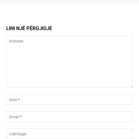
LINI NJË PËRGJIGJE
Koment:
Emr
Ema
Ue