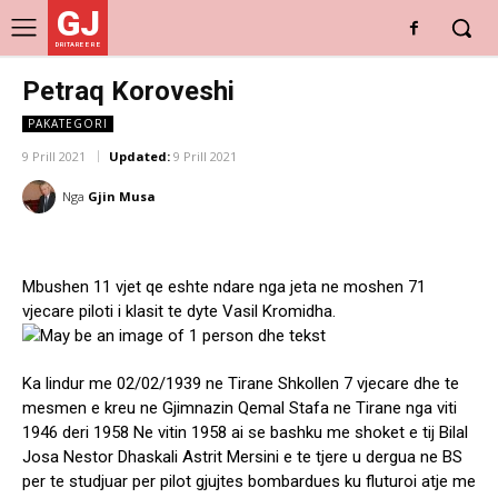
GJ
DRITARE E RE
Petraq Koroveshi
PAKATEGORI
9 Prill 2021
Updated:
9 Prill 2021
Nga
Gjin Musa
Mbushen 11 vjet qe eshte ndare nga jeta ne moshen 71
vjecare piloti i klasit te dyte Vasil Kromidha.
Ka lindur me 02/02/1939 ne Tirane Shkollen 7 vjecare dhe te
mesmen e kreu ne Gjimnazin Qemal Stafa ne Tirane nga viti
1946 deri 1958 Ne vitin 1958 ai se bashku me shoket e tij Bilal
Josa Nestor Dhaskali Astrit Mersini e te tjere u dergua ne BS
per te studjuar per pilot gjujtes bombardues ku fluturoi atje me