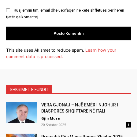
Ruaj emrin tim, email dhe uebfaqen në këtë shfletues për herën
tjetër që komentoj.
This site uses Akismet to reduce spam.
Learn how your
comment data is processed.
SHKRIMET E FUNDIT
VERA GJONAJ – NJË EMËR I NJOHUR I
DIASPORËS SHQIPTARE NË ITALI
Gjin Musa
20 Shtator 2025
1
Pregaditi Gjin Musa-Rome- Shtator 2025