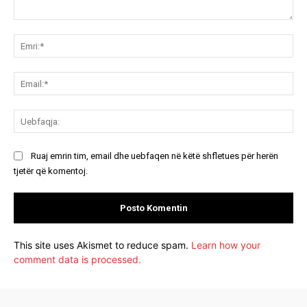
Koment:
Emr
Ema
Ue
Ruaj emrin tim, email dhe uebfaqen në këtë shfletues për herën
tjetër që komentoj.
This site uses Akismet to reduce spam.
Learn how your
comment data is processed.