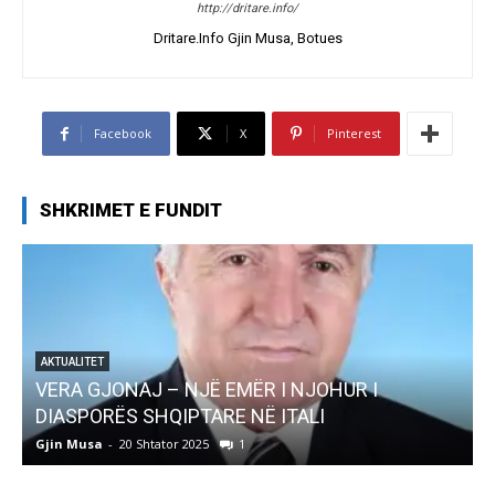
http://dritare.info/
Dritare.Info Gjin Musa, Botues
Facebook
X
Pinterest
SHKRIMET E FUNDIT
AKTUALITET
Pregaditi Gjin Musa-Rome- Shtator 2025
Gjin Musa
-
8 Shtator 2025
0