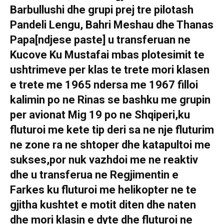
Barbullushi dhe grupi prej tre pilotash
Pandeli Lengu, Bahri Meshau dhe Thanas
Papa[ndjese paste] u transferuan ne
Kucove Ku Mustafai mbas plotesimit te
ushtrimeve per klas te trete mori klasen
e trete me 1965 ndersa me 1967 filloi
kalimin po ne Rinas se bashku me grupin
per avionat Mig 19 po ne Shqiperi,ku
fluturoi me kete tip deri sa ne nje fluturim
ne zone ra ne shtoper dhe katapultoi me
sukses,por nuk vazhdoi me ne reaktiv
dhe u transferua ne Regjimentin e
Farkes ku fluturoi me helikopter ne te
gjitha kushtet e motit diten dhe naten
dhe mori klasin e dyte dhe fluturoi ne