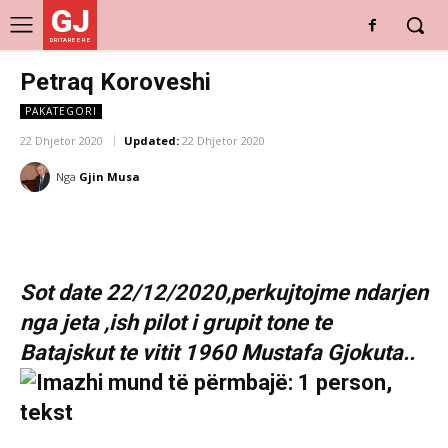
GJ
DRITARE E RE
Petraq Koroveshi
PAKATEGORI
22 Dhjetor 2020
Updated:
22 Dhjetor 2020
Nga
Gjin Musa
Sot date 22/12/2020,perkujtojme ndarjen
nga jeta ,ish pilot i grupit tone te
Batajskut te vitit 1960 Mustafa Gjokuta..