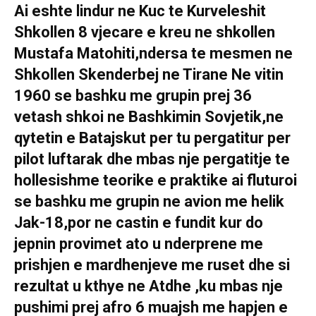
Ai eshte lindur ne Kuc te Kurveleshit
Shkollen 8 vjecare e kreu ne shkollen
Mustafa Matohiti,ndersa te mesmen ne
Shkollen Skenderbej ne Tirane Ne vitin
1960 se bashku me grupin prej 36
vetash shkoi ne Bashkimin Sovjetik,ne
qytetin e Batajskut per tu pergatitur per
pilot luftarak dhe mbas nje pergatitje te
hollesishme teorike e praktike ai fluturoi
se bashku me grupin ne avion me helik
Jak-18,por ne castin e fundit kur do
jepnin provimet ato u nderprene me
prishjen e mardhenjeve me ruset dhe si
rezultat u kthye ne Atdhe ,ku mbas nje
pushimi prej afro 6 muajsh me hapjen e