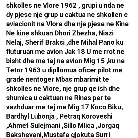
shkolles ne Vlore 1962 , grupi u nda ne
dy pjese nje grup u caktua ne shkollen e
aviacionit ne Vlore dhe nje pjese ne Kine
Ne kine shkuan Dhori Zhezha, Niazi
Nelaj, Sherif Braksi ,dhe Mihal Pano ku
fluturuan me avion Jak 18 U me rrot ne
bisht dhe me tej ne avion Mig 15 ,ku ne
Tetor 1963 u dipllomua oficer pilot me
grade nentoger Mbas mbarimit te
shkolles ne Vlore, nje grup qe ish dhe
shumica u caktuan ne Rinas per te
vazhduar me tej me Mig 17 Koco Biku,
Bardhyl Lubonja , Petraq Koroveshi
,Ahmet Sulejmani ,Sillo Mlica ,Jorgaq
Bakshevani,Mustafa gjokuta Surri