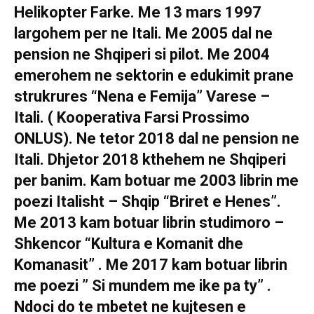
Helikopter Farke. Me 13 mars 1997
largohem per ne Itali. Me 2005 dal ne
pension ne Shqiperi si pilot. Me 2004
emerohem ne sektorin e edukimit prane
strukrures “Nena e Femija” Varese –
Itali. ( Kooperativa Farsi Prossimo
ONLUS). Ne tetor 2018 dal ne pension ne
Itali. Dhjetor 2018 kthehem ne Shqiperi
per banim. Kam botuar me 2003 librin me
poezi Italisht – Shqip “Briret e Henes”.
Me 2013 kam botuar librin studimoro –
Shkencor “Kultura e Komanit dhe
Komanasit” . Me 2017 kam botuar librin
me poezi ” Si mundem me ike pa ty” .
Ndoci do te mbetet ne kujtesen e