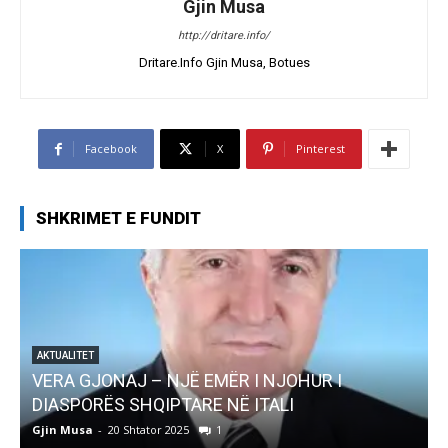
Gjin Musa
http://dritare.info/
Dritare.Info Gjin Musa, Botues
Facebook
X
Pinterest
SHKRIMET E FUNDIT
AKTUALITET
Pregaditi Gjin Musa-Rome- Shtator 2025
Gjin Musa
-
8 Shtator 2025
0