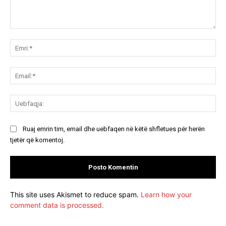
Koment:
Emr
Ema
Ue
Ruaj emrin tim, email dhe uebfaqen në këtë shfletues për herën
tjetër që komentoj.
This site uses Akismet to reduce spam.
Learn how your
comment data is processed.