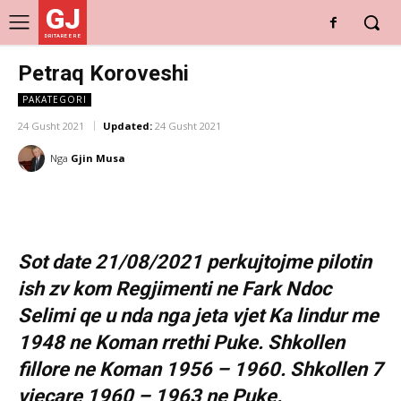
GJ
DRITARE E RE
Petraq Koroveshi
PAKATEGORI
24 Gusht 2021
Updated:
24 Gusht 2021
Nga
Gjin Musa
Sot date 21/08/2021 perkujtojme pilotin
ish zv kom Regjimenti ne Fark Ndoc
Selimi qe u nda nga jeta vjet Ka lindur me
1948 ne Koman rrethi Puke. Shkollen
fillore ne Koman 1956 – 1960. Shkollen 7
vjecare 1960 – 1963 ne Puke.