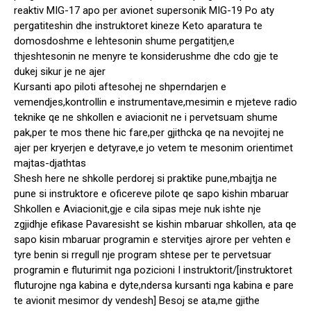
reaktiv MIG-17 apo per avionet supersonik MIG-19 Po aty
pergatiteshin dhe instruktoret kineze Keto aparatura te
domosdoshme e lehtesonin shume pergatitjen,e
thjeshtesonin ne menyre te konsiderushme dhe cdo gje te
dukej sikur je ne ajer
Kursanti apo piloti aftesohej ne shperndarjen e
vemendjes,kontrollin e instrumentave,mesimin e mjeteve radio
teknike qe ne shkollen e aviacionit ne i pervetsuam shume
pak,per te mos thene hic fare,per gjithcka qe na nevojitej ne
ajer per kryerjen e detyrave,e jo vetem te mesonim orientimet
majtas-djathtas
Shesh here ne shkolle perdorej si praktike pune,mbajtja ne
pune si instruktore e oficereve pilote qe sapo kishin mbaruar
Shkollen e Aviacionit,gje e cila sipas meje nuk ishte nje
zgjidhje efikase Pavaresisht se kishin mbaruar shkollen, ata qe
sapo kisin mbaruar programin e stervitjes ajrore per vehten e
tyre benin si rregull nje program shtese per te pervetsuar
programin e fluturimit nga pozicioni I instruktorit/[instruktoret
fluturojne nga kabina e dyte,ndersa kursanti nga kabina e pare
te avionit mesimor dy vendesh] Besoj se ata,me gjithe