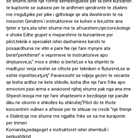
se shumti ishte nje forme kembengulese per ta bere kursantin
te kuptonte se suksesi per te ardhmen qendronte te zbatimi
me rregull,pike per pike i gjithckaje qe ata dwshironin te na
mesonin Qendrimi i instruktoreve ne kohen e lire,ishte ana
tjeter e tyre,ata ishin shume me te afrueshem,njerzore,kolege
e shoke Edhe grupet e meparshme te kursanteve per
pilot,teknik e specialist ishin dashamires karshi te
posaardhurve ne vitin e pare Ne nje fare mynyre ata
benin”perkthimin” e veprimeve te instruktoreve apo
drejtuesve,si,” mos e shiko si bertet,se e ka shpirtin te
madh,por verja veshin se cthote per tekniken e fluturimit,se ai
eshte mjeshter,etj,etj” Pavaresisht se ndjeja gezim te vecante
qe kisha ardhur ne kete shkolle, kisha dhe nje fare frike apo
emocioni pasi arma e aviacionit njihej shume pak nga ana ime
Shpesh lexoja me nje fare shqetesimi e bezdisjeje nje parulle
diku ne oborrin e shkolles ku shkruhej”Pilot do te thote
koncentrim vullneri e aftesie per te shkuar ne rrezik “nje thenje
e Stalinit,qe me shume me ngjallte frike se sa me kurajonte
per trimeri
Komanda,pedagoget e instruktoret ishin shembull i
perkushtimit