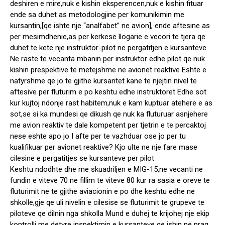
deshiren e mire,nuk e kishin eksperencen,nuk e kishin fituar
ende sa duhet as metodologjine per komunikimin me
kursantin,[qe ishte nje “analfabet” ne avion], ende aftesine as
per mesimdhenie,as per kerkese llogarie e vecori te tjera qe
duhet te kete nje instruktor-pilot ne pergatitjen e kursanteve
Ne raste te vecanta mbanin per instruktor edhe pilot qe nuk
kishin prespektive te metejshme ne avionet reaktive Eshte e
natyrshme qe jo te gjithe kursantet kane te njejtin nivel te
aftesive per fluturim e po keshtu edhe instruktoret Edhe sot
kur kujtoj ndonje rast habitem,nuk e kam kuptuar atehere e as
sot,se si ka mundesi qe dikush qe nuk ka fluturuar asnjehere
me avion reaktiv te dale kompetent per tjetrin e te percaktoj
nese eshte apo jo I afte per te vazhduar ose jo per tu
kualifikuar per avionet reaktive? Kjo ulte ne nje fare mase
cilesine e pergatitjes se kursanteve per pilot
Keshtu ndodhte dhe me skuadriljen e MIG-15,ne vecanti ne
fundin e viteve 70 ne fillim te viteve 80 kur ra sasia e oreve te
fluturimit ne te gjithe aviacionin e po dhe keshtu edhe ne
shkolle,gje qe uli nivelin e cilesise se fluturimit te grupeve te
piloteve qe dilnin nga shkolla Mund e duhej te krijohej nje ekip
kontrolli me detyre inspektimin e kursanteve qe ishin ne prag