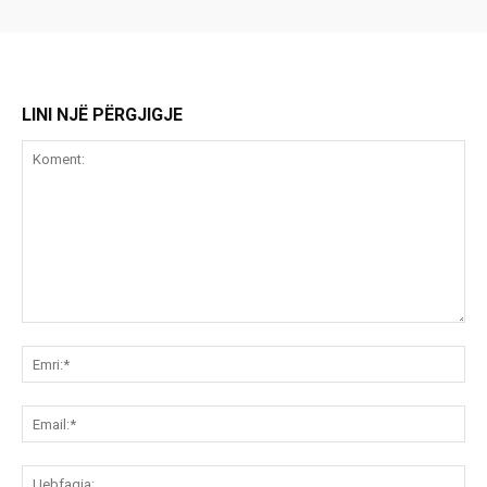
LINI NJË PËRGJIGJE
Koment:
Emr
Ema
Ue