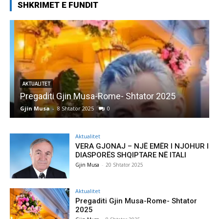
SHKRIMET E FUNDIT
AKTUALITET
Pregaditi Gjin Musa-Rome- Shtator 2025
Gjin Musa
-
8 Shtator 2025
0
G
Aktualitet
VERA GJONAJ – NJË EMËR I NJOHUR I
DIASPORËS SHQIPTARE NË ITALI
Gjin Musa
-
20 Shtator 2025
Aktualitet
Pregaditi Gjin Musa-Rome- Shtator
2025