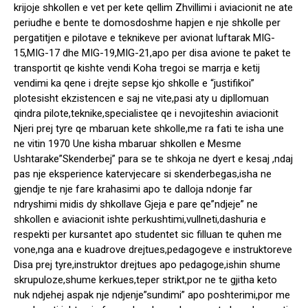
krijoje shkollen e vet per kete qellim Zhvillimi i aviacionit ne ate
periudhe e bente te domosdoshme hapjen e nje shkolle per
pergatitjen e pilotave e teknikeve per avionat luftarak MIG-
15,MIG-17 dhe MIG-19,MIG-21,apo per disa avione te paket te
transportit qe kishte vendi Koha tregoi se marrja e ketij
vendimi ka qene i drejte sepse kjo shkolle e “justifikoi”
plotesisht ekzistencen e saj ne vite,pasi aty u dipllomuan
qindra pilote,teknike,specialistee qe i nevojiteshin aviacionit
Njeri prej tyre qe mbaruan kete shkolle,me ra fati te isha une
ne vitin 1970 Une kisha mbaruar shkollen e Mesme
Ushtarake”Skenderbej” para se te shkoja ne dyert e kesaj ,ndaj
pas nje eksperience katervjecare si skenderbegas,isha ne
gjendje te nje fare krahasimi apo te dalloja ndonje far
ndryshimi midis dy shkollave Gjeja e pare qe”ndjeje” ne
shkollen e aviacionit ishte perkushtimi,vullneti,dashuria e
respekti per kursantet apo studentet sic filluan te quhen me
vone,nga ana e kuadrove drejtues,pedagogeve e instruktoreve
Disa prej tyre,instruktor drejtues apo pedagoge,ishin shume
skrupuloze,shume kerkues,teper strikt,por ne te gjitha keto
nuk ndjehej aspak nje ndjenje”sundimi” apo poshterimi,por me