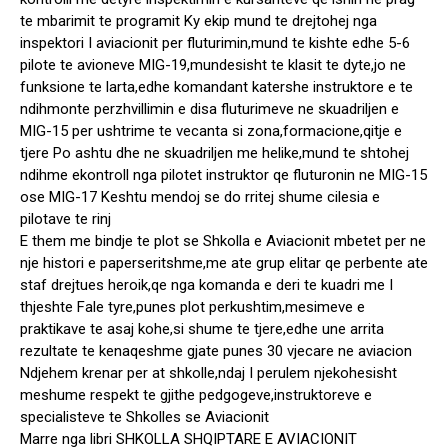
te mbarimit te programit Ky ekip mund te drejtohej nga
inspektori I aviacionit per fluturimin,mund te kishte edhe 5-6
pilote te avioneve MIG-19,mundesisht te klasit te dyte,jo ne
funksione te larta,edhe komandant katershe instruktore e te
ndihmonte perzhvillimin e disa fluturimeve ne skuadriljen e
MIG-15 per ushtrime te vecanta si zona,formacione,qitje e
tjere Po ashtu dhe ne skuadriljen me helike,mund te shtohej
ndihme ekontroll nga pilotet instruktor qe fluturonin ne MIG-15
ose MIG-17 Keshtu mendoj se do rritej shume cilesia e
pilotave te rinj
E them me bindje te plot se Shkolla e Aviacionit mbetet per ne
nje histori e paperseritshme,me ate grup elitar qe perbente ate
staf drejtues heroik,qe nga komanda e deri te kuadri me I
thjeshte Fale tyre,punes plot perkushtim,mesimeve e
praktikave te asaj kohe,si shume te tjere,edhe une arrita
rezultate te kenaqeshme gjate punes 30 vjecare ne aviacion
Ndjehem krenar per at shkolle,ndaj I perulem njekohesisht
meshume respekt te gjithe pedgogeve,instruktoreve e
specialisteve te Shkolles se Aviacionit
Marre nga libri SHKOLLA SHQIPTARE E AVIACIONIT