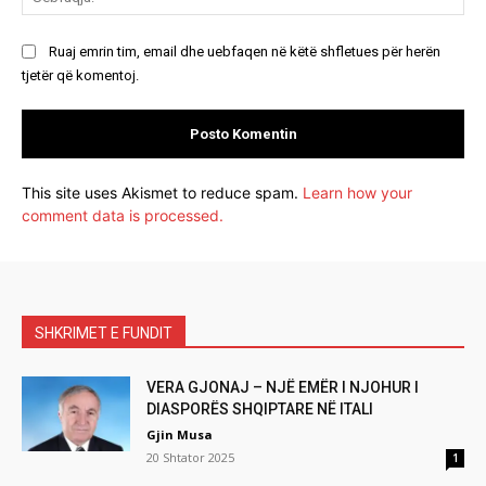
Ruaj emrin tim, email dhe uebfaqen në këtë shfletues për herën
tjetër që komentoj.
This site uses Akismet to reduce spam.
Learn how your
comment data is processed.
SHKRIMET E FUNDIT
VERA GJONAJ – NJË EMËR I NJOHUR I
DIASPORËS SHQIPTARE NË ITALI
Gjin Musa
20 Shtator 2025
1