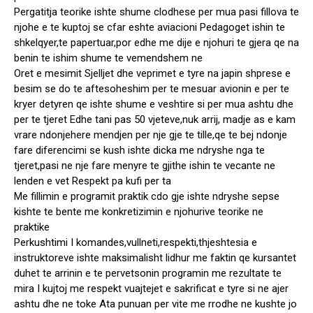
Pergatitja teorike ishte shume clodhese per mua pasi fillova te
njohe e te kuptoj se cfar eshte aviacioni Pedagoget ishin te
shkelqyer,te papertuar,por edhe me dije e njohuri te gjera qe na
benin te ishim shume te vemendshem ne
Oret e mesimit Sjelljet dhe veprimet e tyre na japin shprese e
besim se do te aftesoheshim per te mesuar avionin e per te
kryer detyren qe ishte shume e veshtire si per mua ashtu dhe
per te tjeret Edhe tani pas 50 vjeteve,nuk arrij, madje as e kam
vrare ndonjehere mendjen per nje gje te tille,qe te bej ndonje
fare diferencimi se kush ishte dicka me ndryshe nga te
tjeret,pasi ne nje fare menyre te gjithe ishin te vecante ne
lenden e vet Respekt pa kufi per ta
Me fillimin e programit praktik cdo gje ishte ndryshe sepse
kishte te bente me konkretizimin e njohurive teorike ne
praktike
Perkushtimi I komandes,vullneti,respekti,thjeshtesia e
instruktoreve ishte maksimalisht lidhur me faktin qe kursantet
duhet te arrinin e te pervetsonin programin me rezultate te
mira I kujtoj me respekt vuajtejet e sakrificat e tyre si ne ajer
ashtu dhe ne toke Ata punuan per vite me rrodhe ne kushte jo