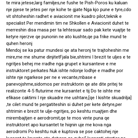
te mira jetese,larg familjes,ne fushe te Pish-Poros ku kaluan
nje pjese te jetes per nje kohe te gjate Nga kjo pune e tyre,cdo
vit shtoheshin radhet e aviacionit me kuadro pilot,teknik e
specialist Per mendimin tim ne Shkollen e Aviacionit duhet te
merreshin disa masa per ta lehtesuar sado pak kete vuajtje te
ketyre njerzve qe punonin ne ato kushte,qe pa frike mund te
quhen heronj
Mendoj se ka patur mundesi qe ata heronj te trajtoheshin me
mire,me me shume dinjitetFjala bie,shtrimi I brezit te uljes e te
ngritjes behej me rradhe nga grupet e kursanteve e me
instruktoret perkates Nuk ishte ndonje lodhje e madhe por
ishte nje ngarkese per ne e vecante,mbase e
panevojshme,sidomos per instruktorin qe ate dite pritej te
realizonte 4-5 fluturime me kursantet e tij Do te ishte me
efikase caktimi I nje skuadre me ushtare,[qe I kishte skuadrilja]
,te cilet mund te pergatiteshin si duhet per kete detyre,per
shtrimin e brezit te ulje-ngritjes, po keshtu rruajtjen dhe
mirembajtjen e aerodromit,qe te mos vinte puna qe
instruktoret apo kursantet te hiqnin uje me kova nga
aerodromi Po keshtu nuk e kuptova se pse caktohej nje