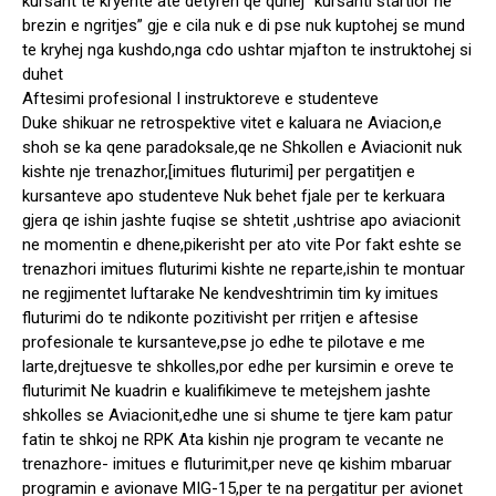
kursant te kryente ate detyren qe quhej” kursanti startior ne
brezin e ngritjes” gje e cila nuk e di pse nuk kuptohej se mund
te kryhej nga kushdo,nga cdo ushtar mjafton te instruktohej si
duhet
Aftesimi profesional I instruktoreve e studenteve
Duke shikuar ne retrospektive vitet e kaluara ne Aviacion,e
shoh se ka qene paradoksale,qe ne Shkollen e Aviacionit nuk
kishte nje trenazhor,[imitues fluturimi] per pergatitjen e
kursanteve apo studenteve Nuk behet fjale per te kerkuara
gjera qe ishin jashte fuqise se shtetit ,ushtrise apo aviacionit
ne momentin e dhene,pikerisht per ato vite Por fakt eshte se
trenazhori imitues fluturimi kishte ne reparte,ishin te montuar
ne regjimentet luftarake Ne kendveshtrimin tim ky imitues
fluturimi do te ndikonte pozitivisht per rritjen e aftesise
profesionale te kursanteve,pse jo edhe te pilotave e me
larte,drejtuesve te shkolles,por edhe per kursimin e oreve te
fluturimit Ne kuadrin e kualifikimeve te metejshem jashte
shkolles se Aviacionit,edhe une si shume te tjere kam patur
fatin te shkoj ne RPK Ata kishin nje program te vecante ne
trenazhore- imitues e fluturimit,per neve qe kishim mbaruar
programin e avionave MIG-15,per te na pergatitur per avionet