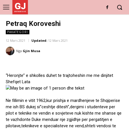
GJ
DRITARE E RE
Petraq Koroveshi
PAKATEGORI
12 Mars 2021
Updated:
12 Mars 2021
Nga
Gjin Musa
“Heronjte” e shkolles duhet te trajtoheshin me me dinjitet
Shefqet Lata
Ne fillimin e vitit 1962,kur prishja e mardhenjeve te Shqiperise
me ish BS dukej si”ceshtje ditesh”,dergimi i studenteve per
pilot e teknike ne vendin e sovjeteve nuk kishte me shanse qe
te vazhdonte Duke menduar nje zgjidhje per pergatitjen e
pilotave,teknikeve e specialisteve ne vend,shteti vendosi te