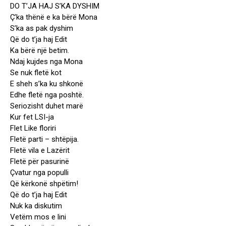
DO T’JA HAJ S’KA DYSHIM
Ç’ka thënë e ka bërë Mona
S’ka as pak dyshim
Që do t’ja haj Edit
Ka bërë një betim.
Ndaj kujdes nga Mona
Se nuk fletë kot
E sheh s’ka ku shkonë
Edhe fletë nga poshtë.
Seriozisht duhet marë
Kur fet LSI-ja
Flet Like floriri
Fletë parti – shtëpija.
Fletë vila e Lazërit
Fletë për pasurinë
Çvatur nga populli
Që kërkonë shpëtim!
Që do t’ja haj Edit
Nuk ka diskutim
Vetëm mos e lini