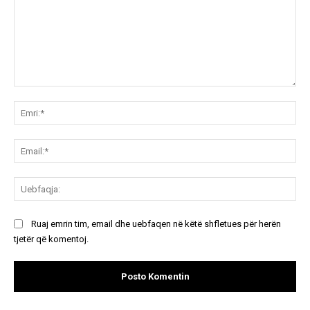
Koment:
Emr
Ema
Ue
Ruaj emrin tim, email dhe uebfaqen në këtë shfletues për herën
tjetër që komentoj.