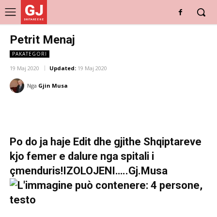
GJ
DRITARE E RE
Petrit Menaj
PAKATEGORI
19 Maj 2020
Updated:
19 Maj 2020
Nga
Gjin Musa
Po do ja haje Edit dhe gjithe Shqiptareve
kjo femer e dalure nga spitali i
çmenduris!IZOLOJENI…..Gj.Musa