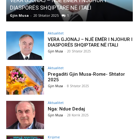
VERA GJONAJ – NJË EMËR I NJOHUR I
DIASPORËS SHQIPTARE NË ITALI
Gjin Musa
-
20 Shtator 2025
1
G
Aktualitet
VERA GJONAJ – NJË EMËR I NJOHUR I
DIASPORËS SHQIPTARE NË ITALI
Gjin Musa
-
20 Shtator 2025
Aktualitet
Pregaditi Gjin Musa-Rome- Shtator
2025
Gjin Musa
-
8 Shtator 2025
Aktualitet
Nga: Ndue Dedaj
Gjin Musa
-
28 Korrik 2025
Krijime