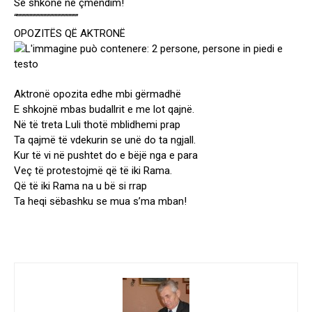
Se shkonë në çmendim!
“””””””””””””””””””””””
OPOZITËS QË AKTRONË
Aktronë opozita edhe mbi gërmadhë
E shkojnë mbas budallrit e me lot qajnë.
Në të treta Luli thotë mblidhemi prap
Ta qajmë të vdekurin se unë do ta ngjall.
Kur të vi në pushtet do e bëjë nga e para
Veç të protestojmë që të iki Rama.
Që të iki Rama na u bë si rrap
Ta heqi sëbashku se mua s’ma mban!