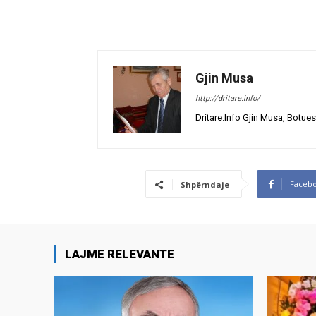
Gjin Musa
http://dritare.info/
Dritare.Info Gjin Musa, Botues
Faceb
Shpërndaje
LAJME RELEVANTE