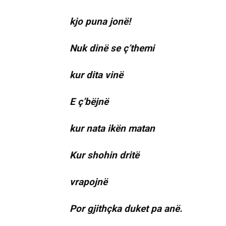
kjo puna jonë!
Nuk dinë se ç’themi
kur dita vinë
E ç’bëjnë
kur nata ikën matan
Kur shohin dritë
vrapojnë
Por gjithçka duket pa anë.