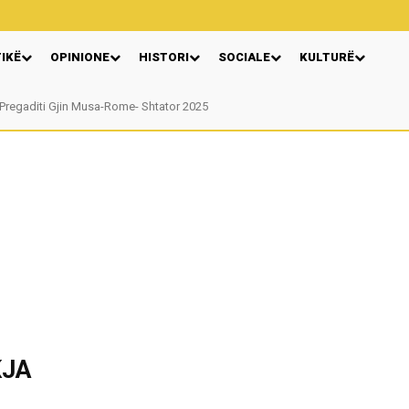
TIKË
OPINIONE
HISTORI
SOCIALE
KULTURË
egaditi Gjin Musa-Rome- Shtator 2025
Nga: Ndue Dedaj
KJA