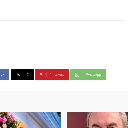
ook
X
Pinterest
WhatsApp