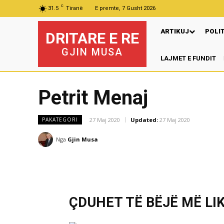
C
31.5
Tiranë
E premte, 7 Gusht 2026
ARTIKUJ
POLI
DRITARE E RE
GJIN MUSA
LAJMET E FUNDIT
Pr
Petrit Menaj
27 Maj 2020
Updated:
27 Maj 2020
PAKATEGORI
Nga
Gjin Musa
ÇDUHET TË BËJË MË LI