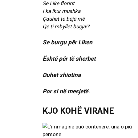
Se Like floririt
I ka ikur mushka
Çduhet të bëjë më
Që ti mbyllet buçja!?
Se burgu për Liken
Është për të sherbet
Duhet xhiotina
Por si në mesjetë.
KJO KOHË VIRANE