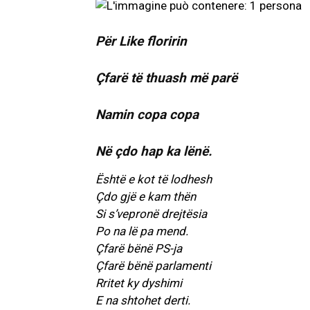
Për Like floririn
Çfarë të thuash më parë
Namin copa copa
Në çdo hap ka lënë.
Është e kot të lodhesh
Çdo gjë e kam thën
Si s’vepronë drejtësia
Po na lë pa mend.
Çfarë bënë PS-ja
Çfarë bënë parlamenti
Rritet ky dyshimi
E na shtohet derti.