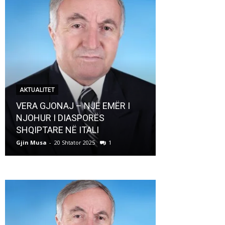
AKTUALITET
AKTUALITET
VERA GJONAJ – NJË EMËR I
NJOHUR I DIASPORËS
Pregaditi Gji
SHQIPTARE NË ITALI
Shtator 2025
Gjin Musa
-
20 Shtator 2025
1
Gjin Musa
-
8 Shtat