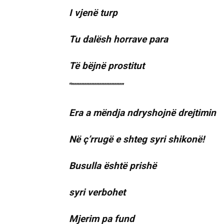
I vjenë turp
Tu dalësh horrave para
Të bëjnë prostitut
“”””””””””””””””””””””
Era a mëndja ndryshojnë drejtimin
Në ç’rrugë e shteg syri shikonë!
Busulla është prishë
syri verbohet
Mjerim pa fund