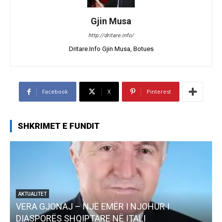
Gjin Musa
http://dritare.info/
Dritare.Info Gjin Musa, Botues
Facebook
X
Pinterest
SHKRIMET E FUNDIT
AKTUALITET
VERA GJONAJ – NJË EMËR I NJOHUR I
DIASPORËS SHQIPTARE NË ITALI