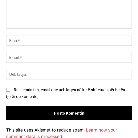
Koment:
Emr
Ema
Ue
Ruaj emrin tim, email dhe uebfaqen në këtë shfletues për herën
tjetër që komentoj.
This site uses Akismet to reduce spam.
Learn how your
comment data is processed.