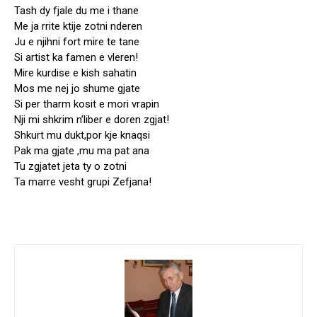
Tash dy fjale du me i thane
Me ja rrite ktije zotni nderen
Ju e njihni fort mire te tane
Si artist ka famen e vleren!
Mire kurdise e kish sahatin
Mos me nej jo shume gjate
Si per tharm kosit e mori vrapin
Nji mi shkrim n’liber e doren zgjat!
Shkurt mu dukt,por kje knaqsi
Pak ma gjate ,mu ma pat ana
Tu zgjatet jeta ty o zotni
Ta marre vesht grupi Zefjana!