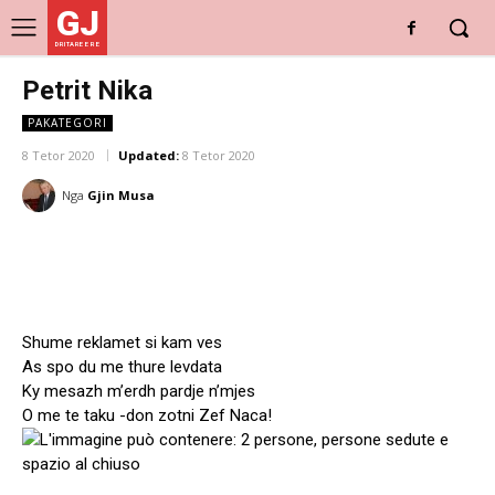
GJ
DRITARE E RE
Petrit Nika
PAKATEGORI
8 Tetor 2020
Updated:
8 Tetor 2020
Nga
Gjin Musa
Shume reklamet si kam ves
As spo du me thure levdata
Ky mesazh m’erdh pardje n’mjes
O me te taku -don zotni Zef Naca!