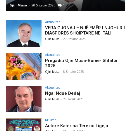
Gjin Musa
-
20 Shtator 2025
1
G
Aktualitet
VERA GJONAJ – NJË EMËR I NJOHUR I
DIASPORËS SHQIPTARE NË ITALI
Gjin Musa
-
20 Shtator 2025
Aktualitet
Pregaditi Gjin Musa-Rome- Shtator
2025
Gjin Musa
-
8 Shtator 2025
Aktualitet
Nga: Ndue Dedaj
Gjin Musa
-
28 Korrik 2025
Krijime
Autore Katerina Tereziu Ligeja