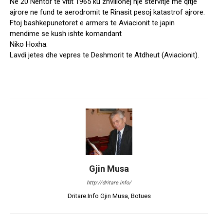
Ne 20 Nentor te vitit 1965 ku zhvillohej nje stervitje me qitje
ajrore ne fund te aerodromit te Rinasit pesoj katastrof ajrore.
Ftoj bashkepunetoret e armers te Aviacionit te japin
mendime se kush ishte komandant
Niko Hoxha.
Lavdi jetes dhe vepres te Deshmorit te Atdheut (Aviacionit).
Gjin Musa
http://dritare.info/
Dritare.Info Gjin Musa, Botues