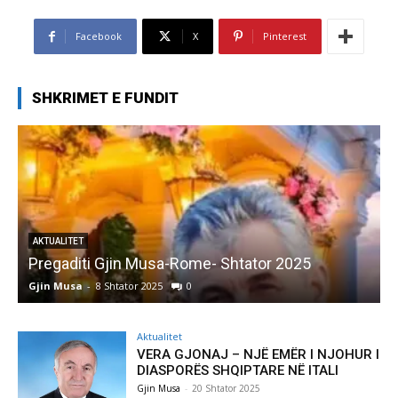
Facebook
X
Pinterest
SHKRIMET E FUNDIT
AKTUALITET
Pregaditi Gjin Musa-Rome- Shtator 2025
Gjin Musa
-
8 Shtator 2025
0
G
Aktualitet
VERA GJONAJ – NJË EMËR I NJOHUR I
DIASPORËS SHQIPTARE NË ITALI
Gjin Musa
-
20 Shtator 2025