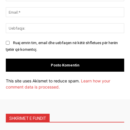
Ema
Ue
Ruaj emrin tim, email dhe uebfaqen në këtë shfletues për herën
tjetër që komentoj.
This site uses Akismet to reduce spam.
Learn how your
comment data is processed.
SHKRIMET E FUNDIT