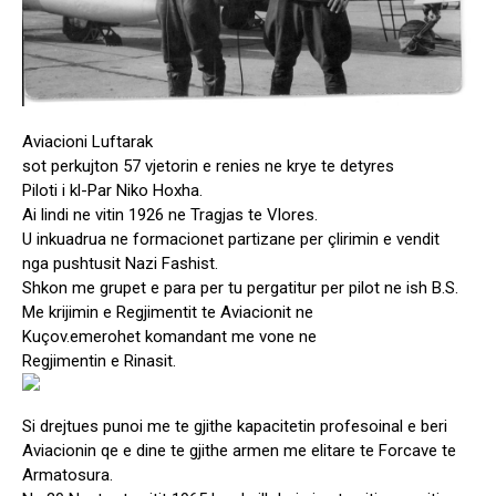
Aviacioni Luftarak
sot perkujton 57 vjetorin e renies ne krye te detyres
Piloti i kl-Par Niko Hoxha.
Ai lindi ne vitin 1926 ne Tragjas te Vlores.
U inkuadrua ne formacionet partizane per çlirimin e vendit
nga pushtusit Nazi Fashist.
Shkon me grupet e para per tu pergatitur per pilot ne ish B.S.
Me krijimin e Regjimentit te Aviacionit ne
Kuçov.emerohet komandant me vone ne
Regjimentin e Rinasit.
Si drejtues punoi me te gjithe kapacitetin profesoinal e beri
Aviacionin qe e dine te gjithe armen me elitare te Forcave te
Armatosura.