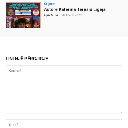
Krijime
Autore Katerina Tereziu Ligeja
Gjin Musa
-
28 Korrik 2025
LINI NJË PËRGJIGJE
Koment:
Emr