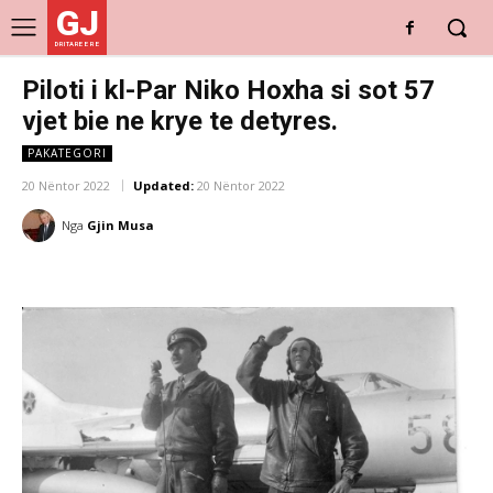
GJ
DRITARE E RE
Piloti i kl-Par Niko Hoxha si sot 57
vjet bie ne krye te detyres.
PAKATEGORI
20 Nëntor 2022
Updated:
20 Nëntor 2022
Nga
Gjin Musa