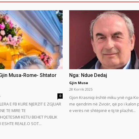
 Gjin Musa-Rome- Shtator
Nga: Ndue Dedaj
Gjin Musa
28 Korrik 2025
5
0
Gjon Krasniqi është miku ynë nga Ko
LERA E FB KURE NJERZIT E ZGJUAR
me qendrim në Zvicër, që po i kalon
NE TE MIRE TE
e verës në shtëpinë e tij të plazhit...
HQETESIMI KETU BEHET PUBLIK
 ESHTE REALE.O SOT...