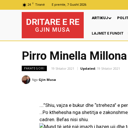
C
24
Tiranë
E premte, 7 Gusht 2026
ARTIKUJ
POLI
DRITARE E RE
GJIN MUSA
LAJMET E FUNDIT
P
Pirro Minella Millona
19 Shtator 2021
Updated:
19 Shtator 2021
PAKATEGORI
Nga
Gjin Musa
….”Shiu, vajza e bukur dhe “streheza” e pe
…Po kthehesha nga shetitja e zakonshme, 
cadren. Befas nisi shiu.