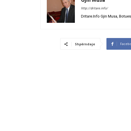
http://dritare.info/
Dritare.Info Gjin Musa, Botues
Faceb
Shpërndaje