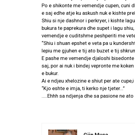
Po e shikonte me vemendje cupen, cuni d
e saj edhe atje ku askush nuk e kishte prek
Shiu si nje dashnor i perkryer, i kishte la
bukura te paprekura dhe supet i lagu shiu, 
vemendje e cuditshme peshperiti me vete
“Shiu i shuan epshet e veta pa u kundersh
lepiu me gjuhen e tij ato buzet e tij shkr
E pashe me vemendje djaloshi bisedonte me
saj, por ai nuk i bindej vepronte me koken
e bukur.
Ai e ndjeu xhelozine e shiut per ate cupe,i
“Kjo eshte e imja, ti kerko nje tjeter…”
…..Ehhh sa ndjenja dhe sa pasione ne ato 
Gjin Musa