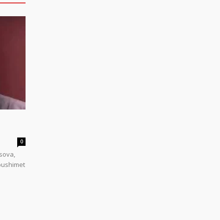
0
sova,
 pushimet