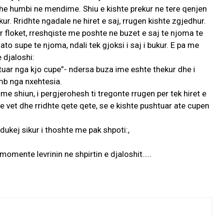
he humbi ne mendime. Shiu e kishte prekur ne tere qenjen
ur. Rridhte ngadale ne hiret e saj, rrugen kishte zgjedhur.
gur floket, rreshqiste me poshte ne buzet e saj te njoma te
ato supe te njoma, ndali tek gjoksi i saj i bukur. E pa me
 djaloshi:
tuar nga kjo cupe”- ndersa buza ime eshte thekur dhe i
umb nga nxehtesia.
 shiun, i pergjerohesh ti tregonte rrugen per tek hiret e
 e vet dhe rridhte qete qete, se e kishte pushtuar ate cupen
 dukej sikur i thoshte me pak shpoti:,
momente levrinin ne shpirtin e djaloshit…..