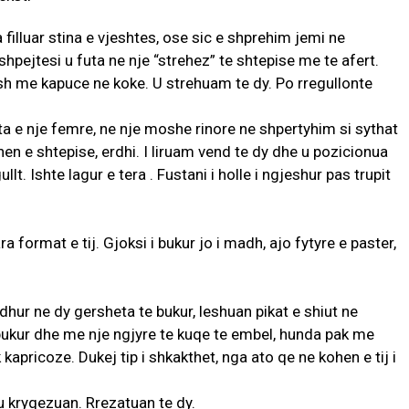
 filluar stina e vjeshtes, ose sic e shprehim jemi ne
shpejtesi u futa ne nje “strehez” te shtepise me te afert.
sh me kapuce ne koke. U strehuam te dy. Po rregullonte
a e nje femre, ne nje moshe rinore ne shpertyhim si sythat
en e shtepise, erdhi. I liruam vend te dy dhe u pozicionua
t. Ishte lagur e tera . Fustani i holle i ngjeshur pas trupit
ra format e tij. Gjoksi i bukur jo i madh, ajo fytyre e paster,
idhur ne dy gersheta te bukur, leshuan pikat e shiut ne
a bukur dhe me nje ngjyre te kuqe te embel, hunda pak me
kapricoze. Dukej tip i shkakthet, nga ato qe ne kohen e tij i
u kryqezuan. Rrezatuan te dy.