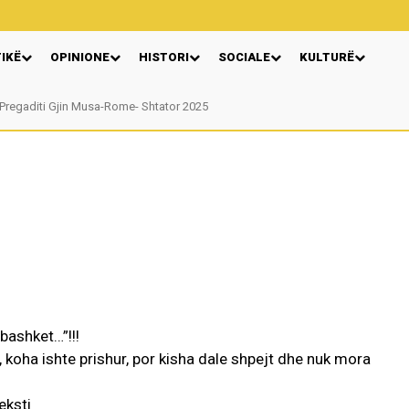
TIKË
OPINIONE
HISTORI
SOCIALE
KULTURË
regaditi Gjin Musa-Rome- Shtator 2025
Nga: Ndue Dedaj
rbashket…”!!!
koha ishte prishur, por kisha dale shpejt dhe nuk mora