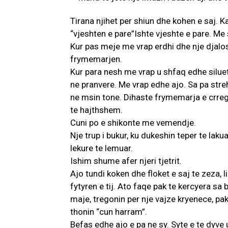
Tirana njihet per shiun dhe kohen e saj. Ka
“vjeshten e pare”Ishte vjeshte e pare. Me 
Kur pas meje me vrap erdhi dhe nje djalo
frymemarjen.
Kur para nesh me vrap u shfaq edhe siluet
ne pranvere. Me vrap edhe ajo. Sa pa streh
ne msin tone. Dihaste frymemarja e crregull
te hajthshem.
Cuni po e shikonte me vemendje.
Nje trup i bukur, ku dukeshin teper te lakua
lekure te lemuar.
Ishim shume afer njeri tjetrit.
Ajo tundi koken dhe floket e saj te zeza, l
fytyren e tij. Ato faqe pak te kercyera s
maje, tregonin per nje vajze kryenece, pak 
thonin “cun harram”.
Befas edhe ajo e pa ne sy. Syte e te dyve 