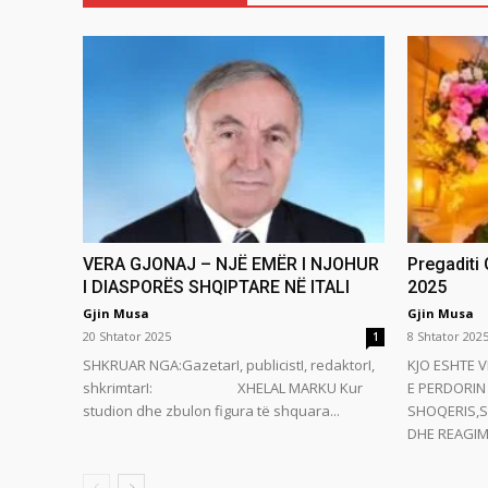
VERA GJONAJ – NJË EMËR I NJOHUR
Pregaditi
I DIASPORËS SHQIPTARE NË ITALI
2025
Gjin Musa
Gjin Musa
20 Shtator 2025
8 Shtator 202
1
SHKRUAR NGA:GazetarI, publicistI, redaktorI,
KJO ESHTE V
shkrimtarI: XHELAL MARKU Kur
E PERDORIN 
studion dhe zbulon figura të shquara...
SHOQERIS,S
DHE REAGIMI