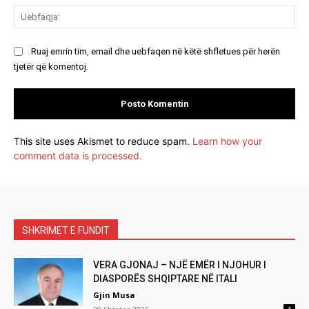
Ue
Ruaj emrin tim, email dhe uebfaqen në këtë shfletues për herën
tjetër që komentoj.
This site uses Akismet to reduce spam.
Learn how your
comment data is processed.
SHKRIMET E FUNDIT
VERA GJONAJ – NJË EMËR I NJOHUR I
DIASPORËS SHQIPTARE NË ITALI
Gjin Musa