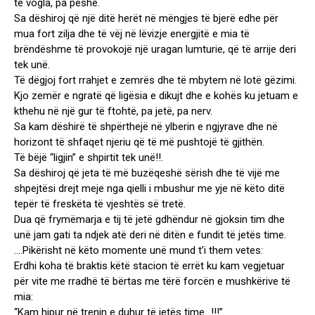
të vogla, pa peshë.
Sa dëshiroj që një ditë herët në mëngjes të bjerë edhe për
mua fort zilja dhe të vëj në lëvizje energjitë e mia të
brëndëshme të provokojë një uragan lumturie, që të arrije deri
tek unë.
Të dëgjoj fort rrahjet e zemrës dhe të mbytem në lotë gëzimi.
Kjo zemër e ngratë që ligësia e dikujt dhe e kohës ku jetuam e
kthehu në një gur të ftohtë, pa jetë, pa nerv.
Sa kam dëshirë të shpërthejë në ylberin e ngjyrave dhe në
horizont të shfaqet njeriu që të më pushtojë të gjithën.
Të bëjë “ligjin” e shpirtit tek unë!!.
Sa dëshiroj që jeta të më buzëqeshë sërish dhe të vijë me
shpejtësi drejt meje nga qielli i mbushur me yje në këto ditë
tepër të freskëta të vjeshtës së tretë.
Dua që frymëmarja e tij të jetë gdhëndur në gjoksin tim dhe
unë jam gati ta ndjek atë deri në ditën e fundit të jetës time.
….Pikërisht në këto momente unë mund t’i them vetes:
Erdhi koha të braktis këtë stacion të errët ku kam vegjetuar
për vite me rradhë të bërtas me tërë forcën e mushkërive të
mia:
“Kam hipur në trenin e duhur të jetës time…!!!”