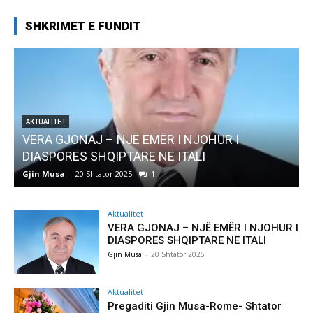
SHKRIMET E FUNDIT
AKTUALITET
VERA GJONAJ – NJË EMËR I NJOHUR I
DIASPORËS SHQIPTARE NË ITALI
Gjin Musa
-
20 Shtator 2025
1
G
Aktualitet
VERA GJONAJ – NJË EMËR I NJOHUR I
DIASPORËS SHQIPTARE NË ITALI
Gjin Musa
-
20 Shtator 2025
Aktualitet
Pregaditi Gjin Musa-Rome- Shtator