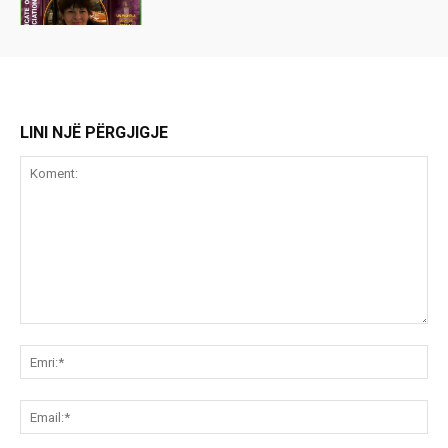
LINI NJË PËRGJIGJE
Koment:
Emr
Ema