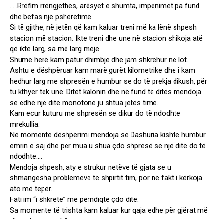
…..Rrëfim rrëngjethës, arësyet e shumta, impenimet pa fund
dhe befas një pshërëtimë.
Si të gjithe, në jetën që kam kaluar treni më ka lënë shpesh
stacion më stacion. Ikte treni dhe une në stacion shikoja atë
që ikte larg, sa më larg meje.
Shumë herë kam patur dhimbje dhe jam shkrehur në lot.
Ashtu e dëshpëruar kam marë gurët kilometrike dhe i kam
hedhur larg me shpresën e humbur se do të prekja dikush, për
tu kthyer tek unë. Ditët kalonin dhe në fund të ditës mendoja
se edhe një ditë monotone ju shtua jetës time.
Kam ecur kuturu me shpresën se dikur do të ndodhte
mrekullia.
Në momente dëshpërimi mendoja se Dashuria kishte humbur
emrin e saj dhe për mua u shua çdo shpresë se një ditë do të
ndodhte….
Mendoja shpesh, aty e strukur netëve të gjata se u
shmangesha problemeve të shpirtit tim, por në fakt i kërkoja
ato më tepër.
Fati im “i shkretë” më përndiqte çdo ditë.
Sa momente të trishta kam kaluar kur qaja edhe për gjërat më