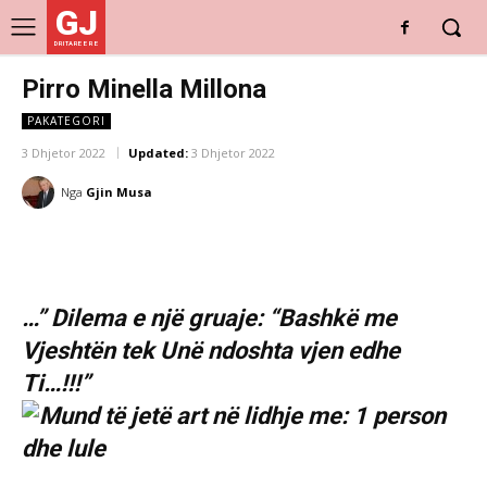
GJ
DRITARE E RE
Pirro Minella Millona
PAKATEGORI
3 Dhjetor 2022
Updated:
3 Dhjetor 2022
Nga
Gjin Musa
…” Dilema e një gruaje: “Bashkë me
Vjeshtën tek Unë ndoshta vjen edhe
Ti…!!!”