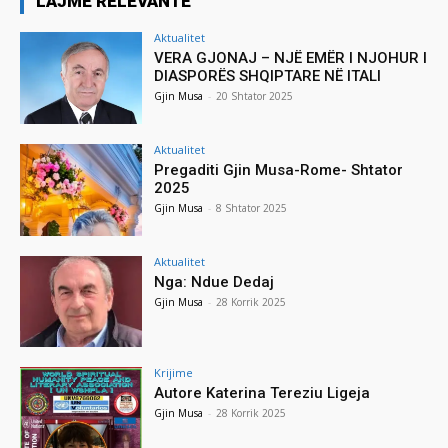
LAJME RELEVANTE
Aktualitet
VERA GJONAJ – NJË EMËR I NJOHUR I
DIASPORËS SHQIPTARE NË ITALI
Gjin Musa
-
20 Shtator 2025
Aktualitet
Pregaditi Gjin Musa-Rome- Shtator
2025
Gjin Musa
-
8 Shtator 2025
Aktualitet
Nga: Ndue Dedaj
Gjin Musa
-
28 Korrik 2025
Krijime
Autore Katerina Tereziu Ligeja
Gjin Musa
-
28 Korrik 2025