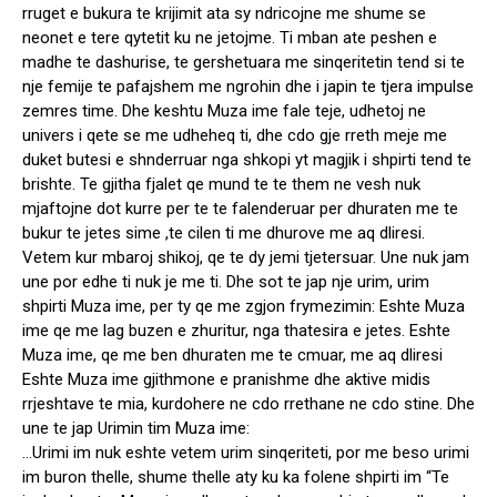
rruget e bukura te krijimit ata sy ndricojne me shume se
neonet e tere qytetit ku ne jetojme. Ti mban ate peshen e
madhe te dashurise, te gershetuara me sinqeritetin tend si te
nje femije te pafajshem me ngrohin dhe i japin te tjera impulse
zemres time. Dhe keshtu Muza ime fale teje, udhetoj ne
univers i qete se me udheheq ti, dhe cdo gje rreth meje me
duket butesi e shnderruar nga shkopi yt magjik i shpirti tend te
brishte. Te gjitha fjalet qe mund te te them ne vesh nuk
mjaftojne dot kurre per te te falenderuar per dhuraten me te
bukur te jetes sime ,te cilen ti me dhurove me aq dliresi.
Vetem kur mbaroj shikoj, qe te dy jemi tjetersuar. Une nuk jam
une por edhe ti nuk je me ti. Dhe sot te jap nje urim, urim
shpirti Muza ime, per ty qe me zgjon frymezimin: Eshte Muza
ime qe me lag buzen e zhuritur, nga thatesira e jetes. Eshte
Muza ime, qe me ben dhuraten me te cmuar, me aq dliresi
Eshte Muza ime gjithmone e pranishme dhe aktive midis
rrjeshtave te mia, kurdohere ne cdo rrethane ne cdo stine. Dhe
une te jap Urimin tim Muza ime:
…Urimi im nuk eshte vetem urim sinqeriteti, por me beso urimi
im buron thelle, shume thelle aty ku ka folene shpirti im “Te