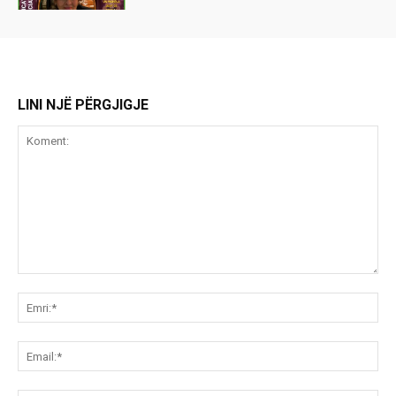
LINI NJË PËRGJIGJE
Koment:
Emr
Ema