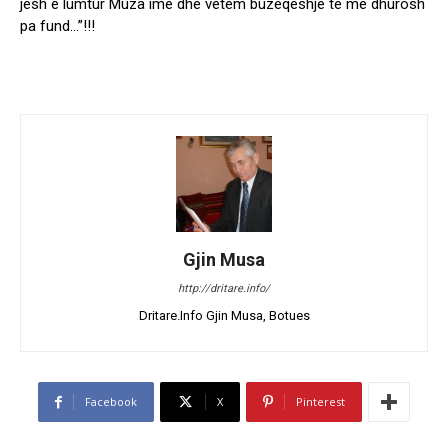
jesh e lumtur Muza ime dhe vetem buzeqeshje te me dhurosh
pa fund…”!!!
Gjin Musa
http://dritare.info/
Dritare.Info Gjin Musa, Botues
Facebook
X
Pinterest