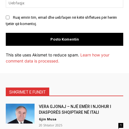
Ue
Ruaj emrin tim, email dhe uebfaqen në këtë shfletues për herën
tjetër që komentoj.
This site uses Akismet to reduce spam.
Learn how your
comment data is processed.
SHKRIMET E FUNDIT
VERA GJONAJ – NJË EMËR I NJOHUR I
DIASPORËS SHQIPTARE NË ITALI
Gjin Musa
20 Shtator 2025
1