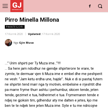
GJ
DRITARE E RE
Pirro Minella Millona
PAKATEGORI
17 Korrik 2020
Updated:
17 Korrik 2020
Nga
Gjin Musa
….” Urim shpirti per Ty Muza ime…”!!!
… Sa here jam ndodhur ne gjendje shpirterore te vrare, te
zymte, te dermuar vjen ti Muza ime e embel dhe me peshperit
ne vesh: “Jam ketu erdha une, hajde”.. Nuk e di si pastaj futem
ne shpirtin tend marr nga ty motivin, embelsine e rrjeshtit dhe
pa marre fryme thurr ashtu i perhumbur, skicen tende, jeten
tende, gezimet e tua, hidherimet e tua. Frymemaren tende e
ndjej ne gjoksin tim, gdhendur aty me dalten e jetes, kjo me
ben te te ndjek tere jeten Muza ime. Syte e tu me ndricojne