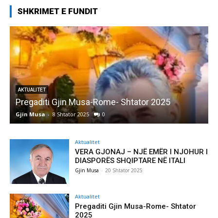
SHKRIMET E FUNDIT
AKTUALITET
Pregaditi Gjin Musa-Rome- Shtator 2025
Gjin Musa
-
8 Shtator 2025
0
G
Aktualitet
VERA GJONAJ – NJË EMËR I NJOHUR I
DIASPORËS SHQIPTARE NË ITALI
Gjin Musa
-
20 Shtator 2025
Aktualitet
Pregaditi Gjin Musa-Rome- Shtator
2025