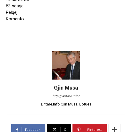
53 ndarje
Pëlqej
Komento
Gjin Musa
http://dritare.info/
Dritare.Info Gjin Musa, Botues
Facebook
X
Pinterest