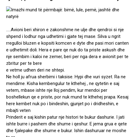
…..Avioni beri xhiron e zakonshme ne ulje dhe qendroi si nje
shpend i lodhur nga udhetimi i gjate tej mase. Silva u ngrit
rregulloi bluzen e kopsiti komcen e dyte dhe pasi mori canten
e udhetimit doli. Hera e pare qe nuk do ta priste askush dhe
nje sembim i kaloi ne zemer, beri per nga dera e avionit per te
zbritur per te bere
e vetme udhen deri ne shtepi.
Ne holl ju afrua sherbimi i taksise. Hypi dhe vuri syzet. Ra ne
mendime. Kisha kembengulur te kthehej , ne qytetin e saj
vetem, mbase ishte nje lloj pendim, kur mendoi per
boshellekun qe e priste, por nuk mund te kthehej prapa. Kesaj
here kembet nuk po i bindeshin, gjunjet po i dridheshin, e
mbajti veten
Prinderit e saj kishin patur nje histori te bukur dashurie. I jati
ishte burre i pashem dhe shume i qeshur. E jema grua e qete
dhe fjalepake dhe shume e bukur. Ishin dashuruar ne moshe