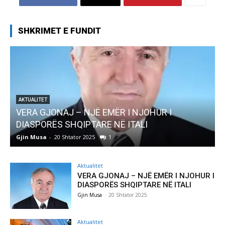
SHKRIMET E FUNDIT
AKTUALITET
Pregaditi Gjin Musa-Rome- Shtator 2025
Gjin Musa
-
8 Shtator 2025
0
G
Aktualitet
VERA GJONAJ – NJË EMËR I NJOHUR I
DIASPORËS SHQIPTARE NË ITALI
Gjin Musa
-
20 Shtator 2025
Aktualitet