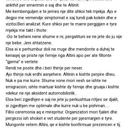
ankthit per emerimin e saj dhe te Altinit.
Me kembenguljen e te jemes nje dite shkoi tek mjekja. Ajo e
degjoi me vemendje simptomat e saj tundi pak kokën dhe e
vizitoi.Beri analizat. Kure shkoi per te marre pergjgijen e tyre
mjekja me takt i thote:
-Do te beheni nene shume e re, pergatituni se ne jete do ju vije
nje bebe. Jeni shtatzene..
Elsa si e perhumbur doli ne rruge dhe mendonte a duhej te
kenaqej qe priste nje femije nga Altini apo per ate fillonte
“gjema” e vertete.
Rendi ne poste dhe i beri thirrje per neser.
Ajo thirrje nuk erdhi asnjehere. Altinin e kishte perpire dheu.
Nuk e pa me kurre. Shume vone mori vesh se ishte ne
emigracion, ishte martuar kishte dy femije dhe gruaja i kishte
vdekur ne nje aksident automobilistik..
Elsa beri zgjedhjen e saj ne jete ju perkushtua rritjes se djalit,
si zgjedhjen me optimale dhe kurre nuk u be pishman…..
Filloi ceremonia aq e mirepritur. Organizatori mori fjalen dhe
pergezoi ish shoket e vet studente per pjesmarjjen e tyre.
Mungonte vetem Altini, qe e kishte konfirmuar prezencen e tij.