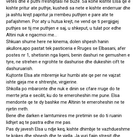
vetes dhe e puthi rreshqitasi ne buze. Sa kohe kishte Elsa qe e
kishte pritur ate puthje, kushedi sa nete e kishte enderruar dhe
ja ashtu krejt papritur ja rrembeu puthjen e pare ate te
pafajshmen. Por aty u hutua krejt, ne vend qe ti pergjigjej
puthjes se tij me puthjen e saj, u shkeput, u tulat por edhe
Altini nuk e ngacmoi me…
Shkuan shume here ne kinema, dolen shpesh hanin
akullore,apo pastat tek pasticeria e Rruges se Elbasani, afer
postes nr 1, shetisnin nga liqeni, benin dashuri ne gemushen e
tyre, ne strehen e ngrohte te dashurise dhe dukeshin cift te
dashuruarish.
Kujtonte Elsa ate mbremje kur humbi ate qe per ne vajzat
ishte gjeja me e shtrenjte, virgjerine.
Shkolla po mbaronte dhe nuk e dinin se cfare rruge do te
merrte jeta e secilit, ku do te emeroheshin me pune. Elsa
mendonte qe te dy bashke me Altinin te emeroheshin ne te
njetin rreth.
Bene dhe darken e lamtumires me pretimin se do ti ruanin
lidhjet aq te pastra edhe me pas.
Pas dy javesh Elsa u ndje keq, kishte dhimbje te vazhdueshme
te kokes dhe shpesh dhe te vjella. Ja vuri fajin stresit dhe