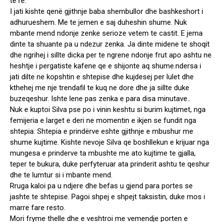
te re.
I jati kishte qenë gjithnje baba shembullor dhe bashkeshort i
adhurueshem. Me te jemen e saj duheshin shume. Nuk
mbante mend ndonje zenke serioze vetem te castit. E jema
dinte ta shuante pa u ndezur zenka. Ja dinte midene te shoqit
dhe ngrihej i sillte dicka per te ngrene ndonje frut apo ashtu ne
heshtje i pergatiste kafene qe e shijonte aq shume.ndersa i
jati dilte ne kopshtin e shtepise dhe kujdesej per lulet dhe
kthehej me nje trendafil te kuq ne dore dhe ja sillte duke
buzeqeshur. Ishte lene pas zenka e para disa minutave..
Nuk e kuptoi Silva pse po i vinin keshtu si burim kujtimet, nga
femijeria e larget e deri ne momentin e ikjen se fundit nga
shtepia. Shtepia e prindërve eshte gjithnje e mbushur me
shume kujtime. Kishte nevoje Silva qe boshllekun e krijuar nga
mungesa e prinderve ta mbushte me ato kujtime te gjalla,
teper te bukura, duke perfyteruar ata prinderit ashtu te qeshur
dhe te lumtur si i mbante mend.
Rruga kaloi pa u ndjere dhe befas u gjend para portes se
jashte te shtepise. Pagoi shpej e shpejt taksistin, duke mos i
marre fare resto.
Mori fryme thelle dhe e veshtroi me vemendje porten e