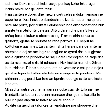
jashtme. Duke mos shkelur asnje per kaq kohe tek pragu
kishin mbire bar qe ishte rritur.
Hapi canten e dores dhe mezi e gjeti celesin duke rremuar nje
cope here. Duart nuk po i bindeshin, e kishte hapur me qindra
here ate porte, por gishtat i dridheshin nga emocionet dhe nuk
arrinte te rrotullonte celesin. Shtyu deren dhe para Silves u
shfaq bota e bukur e oborrit te saj. Pemet ishin ashtu te
gjelberta, gjethe te shumta te rene pertoke. U u keput ne
kolltukun e guzhines. La canten. Ishte hera e pare qe vinte ne
shtepine e saj ne ate lagje te degjuar te qyteti dhe nuk gjente
asnje gjurme te prinderve te saj. Lotet i rreshqiten ne faqe dhe
ashtu nga rrezet e diellit ndriconin. Nuk kishte njeri dhe Silva i
la te rridhnin. E lehtesuan ata lote ne vetmine e saj, po e ndjeu
qe ishin teper te hidhur ata lote ne mungese te prinderve. Me
shikimin e saj pershkoi tere ambjentin, cdo gje ishte si e kishin
lene ata.
Mbasdite vajti e vetme ne varreza duke cuar dy tufa nje me
trendafila te kuq si i pelqenin mamase dhe nje me karafila te
bukur sipas shpirtit te babit te saj te dashur.
Aq dite sa qendroi kaloi ore te kendshme me shoqeve dhe