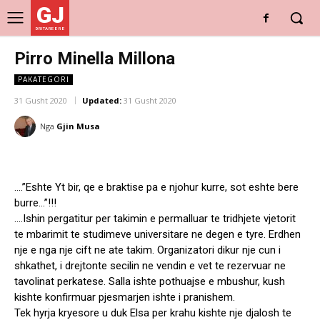
GJ
DRITARE E RE
Pirro Minella Millona
PAKATEGORI
31 Gusht 2020
Updated:
31 Gusht 2020
Nga
Gjin Musa
….”Eshte Yt bir, qe e braktise pa e njohur kurre, sot eshte bere
burre…”!!!
….Ishin pergatitur per takimin e permalluar te tridhjete vjetorit
te mbarimit te studimeve universitare ne degen e tyre. Erdhen
nje e nga nje cift ne ate takim. Organizatori dikur nje cun i
shkathet, i drejtonte secilin ne vendin e vet te rezervuar ne
tavolinat perkatese. Salla ishte pothuajse e mbushur, kush
kishte konfirmuar pjesmarjen ishte i pranishem.
Tek hyrja kryesore u duk Elsa per krahu kishte nje djalosh te