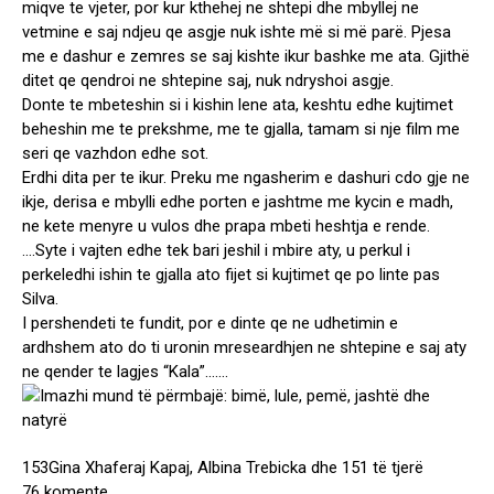
miqve te vjeter, por kur kthehej ne shtepi dhe mbyllej ne
vetmine e saj ndjeu qe asgje nuk ishte më si më parë. Pjesa
me e dashur e zemres se saj kishte ikur bashke me ata. Gjithë
ditet qe qendroi ne shtepine saj, nuk ndryshoi asgje.
Donte te mbeteshin si i kishin lene ata, keshtu edhe kujtimet
beheshin me te prekshme, me te gjalla, tamam si nje film me
seri qe vazhdon edhe sot.
Erdhi dita per te ikur. Preku me ngasherim e dashuri cdo gje ne
ikje, derisa e mbylli edhe porten e jashtme me kycin e madh,
ne kete menyre u vulos dhe prapa mbeti heshtja e rende.
….Syte i vajten edhe tek bari jeshil i mbire aty, u perkul i
perkeledhi ishin te gjalla ato fijet si kujtimet qe po linte pas
Silva.
I pershendeti te fundit, por e dinte qe ne udhetimin e
ardhshem ato do ti uronin mreseardhjen ne shtepine e saj aty
ne qender te lagjes “Kala”…….
153
Gina Xhaferaj Kapaj, Albina Trebicka dhe 151 të tjerë
76 komente