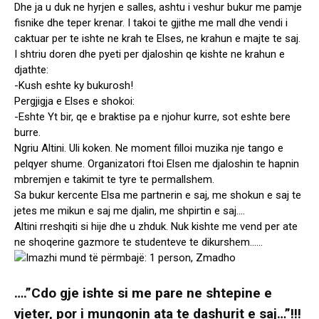
Dhe ja u duk ne hyrjen e salles, ashtu i veshur bukur me pamje
fisnike dhe teper krenar. I takoi te gjithe me mall dhe vendi i
caktuar per te ishte ne krah te Elses, ne krahun e majte te saj.
I shtriu doren dhe pyeti per djaloshin qe kishte ne krahun e
djathte:
-Kush eshte ky bukurosh!
Pergjigja e Elses e shokoi:
-Eshte Yt bir, qe e braktise pa e njohur kurre, sot eshte bere
burre.
Ngriu Altini. Uli koken. Ne moment filloi muzika nje tango e
pelqyer shume. Organizatori ftoi Elsen me djaloshin te hapnin
mbremjen e takimit te tyre te permallshem.
Sa bukur kercente Elsa me partnerin e saj, me shokun e saj te
jetes me mikun e saj me djalin, me shpirtin e saj….
Altini rreshqiti si hije dhe u zhduk. Nuk kishte me vend per ate
ne shoqerine gazmore te studenteve te dikurshem……
….”Cdo gje ishte si me pare ne shtepine e
vjeter, por i mungonin ata te dashurit e saj…”!!!