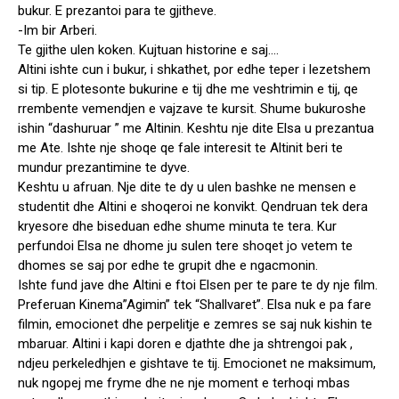
bukur. E prezantoi para te gjitheve.
-Im bir Arberi.
Te gjithe ulen koken. Kujtuan historine e saj….
Altini ishte cun i bukur, i shkathet, por edhe teper i lezetshem
si tip. E plotesonte bukurine e tij dhe me veshtrimin e tij, qe
rrembente vemendjen e vajzave te kursit. Shume bukuroshe
ishin “dashuruar ” me Altinin. Keshtu nje dite Elsa u prezantua
me Ate. Ishte nje shoqe qe fale interesit te Altinit beri te
mundur prezantimine te dyve.
Keshtu u afruan. Nje dite te dy u ulen bashke ne mensen e
studentit dhe Altini e shoqeroi ne konvikt. Qendruan tek dera
kryesore dhe biseduan edhe shume minuta te tera. Kur
perfundoi Elsa ne dhome ju sulen tere shoqet jo vetem te
dhomes se saj por edhe te grupit dhe e ngacmonin.
Ishte fund jave dhe Altini e ftoi Elsen per te pare te dy nje film.
Preferuan Kinema”Agimin” tek “Shallvaret”. Elsa nuk e pa fare
filmin, emocionet dhe perpelitje e zemres se saj nuk kishin te
mbaruar. Altini i kapi doren e djathte dhe ja shtrengoi pak ,
ndjeu perkeledhjen e gishtave te tij. Emocionet ne maksimum,
nuk ngopej me fryme dhe ne nje moment e terhoqi mbas