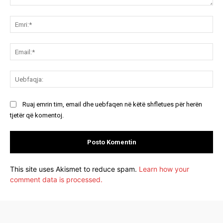
Koment:
Emr
Ema
Ue
Ruaj emrin tim, email dhe uebfaqen në këtë shfletues për herën
tjetër që komentoj.
This site uses Akismet to reduce spam.
Learn how your
comment data is processed.