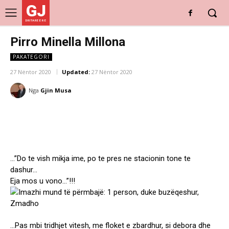
GJ
DRITARE E RE
Pirro Minella Millona
PAKATEGORI
27 Nëntor 2020
Updated:
27 Nëntor 2020
Nga
Gjin Musa
…”Do te vish mikja ime, po te pres ne stacionin tone te
dashur…
Eja mos u vono…”!!!
…Pas mbi tridhjet vitesh, me floket e zbardhur, si debora dhe