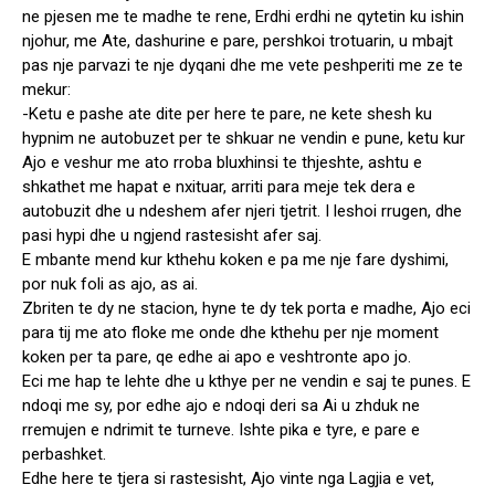
ne pjesen me te madhe te rene, Erdhi erdhi ne qytetin ku ishin
njohur, me Ate, dashurine e pare, pershkoi trotuarin, u mbajt
pas nje parvazi te nje dyqani dhe me vete peshperiti me ze te
mekur:
-Ketu e pashe ate dite per here te pare, ne kete shesh ku
hypnim ne autobuzet per te shkuar ne vendin e pune, ketu kur
Ajo e veshur me ato rroba bluxhinsi te thjeshte, ashtu e
shkathet me hapat e nxituar, arriti para meje tek dera e
autobuzit dhe u ndeshem afer njeri tjetrit. I leshoi rrugen, dhe
pasi hypi dhe u ngjend rastesisht afer saj.
E mbante mend kur kthehu koken e pa me nje fare dyshimi,
por nuk foli as ajo, as ai.
Zbriten te dy ne stacion, hyne te dy tek porta e madhe, Ajo eci
para tij me ato floke me onde dhe kthehu per nje moment
koken per ta pare, qe edhe ai apo e veshtronte apo jo.
Eci me hap te lehte dhe u kthye per ne vendin e saj te punes. E
ndoqi me sy, por edhe ajo e ndoqi deri sa Ai u zhduk ne
rremujen e ndrimit te turneve. Ishte pika e tyre, e pare e
perbashket.
Edhe here te tjera si rastesisht, Ajo vinte nga Lagjia e vet,