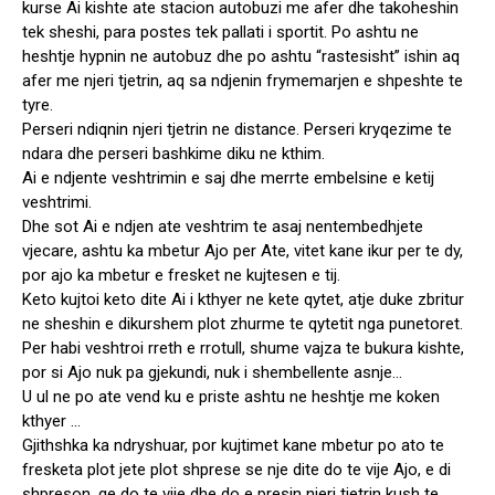
kurse Ai kishte ate stacion autobuzi me afer dhe takoheshin
tek sheshi, para postes tek pallati i sportit. Po ashtu ne
heshtje hypnin ne autobuz dhe po ashtu “rastesisht” ishin aq
afer me njeri tjetrin, aq sa ndjenin frymemarjen e shpeshte te
tyre.
Perseri ndiqnin njeri tjetrin ne distance. Perseri kryqezime te
ndara dhe perseri bashkime diku ne kthim.
Ai e ndjente veshtrimin e saj dhe merrte embelsine e ketij
veshtrimi.
Dhe sot Ai e ndjen ate veshtrim te asaj nentembedhjete
vjecare, ashtu ka mbetur Ajo per Ate, vitet kane ikur per te dy,
por ajo ka mbetur e fresket ne kujtesen e tij.
Keto kujtoi keto dite Ai i kthyer ne kete qytet, atje duke zbritur
ne sheshin e dikurshem plot zhurme te qytetit nga punetoret.
Per habi veshtroi rreth e rrotull, shume vajza te bukura kishte,
por si Ajo nuk pa gjekundi, nuk i shembellente asnje…
U ul ne po ate vend ku e priste ashtu ne heshtje me koken
kthyer …
Gjithshka ka ndryshuar, por kujtimet kane mbetur po ato te
fresketa plot jete plot shprese se nje dite do te vije Ajo, e di
shpreson, qe do te vije dhe do e presin njeri tjetrin kush te