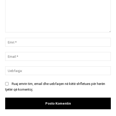
Koment:
Emr
Ema
Ue
Ruaj emrin tim, email dhe uebfaqen në këtë shfletues për herën
tjetër që komentoj.