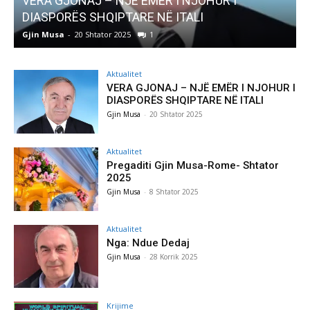
Pregaditi Gjin Musa-Rome- Shtator 2025
Gjin Musa
-
8 Shtator 2025
0
Aktualitet
VERA GJONAJ – NJË EMËR I NJOHUR I
DIASPORËS SHQIPTARE NË ITALI
Gjin Musa
-
20 Shtator 2025
Aktualitet
Pregaditi Gjin Musa-Rome- Shtator
2025
Gjin Musa
-
8 Shtator 2025
Aktualitet
Nga: Ndue Dedaj
Gjin Musa
-
28 Korrik 2025
Krijime