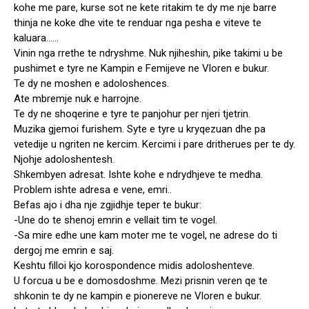
kohe me pare, kurse sot ne kete ritakim te dy me nje barre
thinja ne koke dhe vite te renduar nga pesha e viteve te
kaluara……
Vinin nga rrethe te ndryshme. Nuk njiheshin, pike takimi u be
pushimet e tyre ne Kampin e Femijeve ne Vloren e bukur.
Te dy ne moshen e adoloshences.
Ate mbremje nuk e harrojne.
Te dy ne shoqerine e tyre te panjohur per njeri tjetrin.
Muzika gjemoi furishem. Syte e tyre u kryqezuan dhe pa
vetedije u ngriten ne kercim. Kercimi i pare dritherues per te dy.
Njohje adoloshentesh.
Shkembyen adresat. Ishte kohe e ndrydhjeve te medha.
Problem ishte adresa e vene, emri..
Befas ajo i dha nje zgjidhje teper te bukur:
-Une do te shenoj emrin e vellait tim te vogel.
-Sa mire edhe une kam moter me te vogel, ne adrese do ti
dergoj me emrin e saj.
Keshtu filloi kjo korospondence midis adoloshenteve.
U forcua u be e domosdoshme. Mezi prisnin veren qe te
shkonin te dy ne kampin e pionereve ne Vloren e bukur.