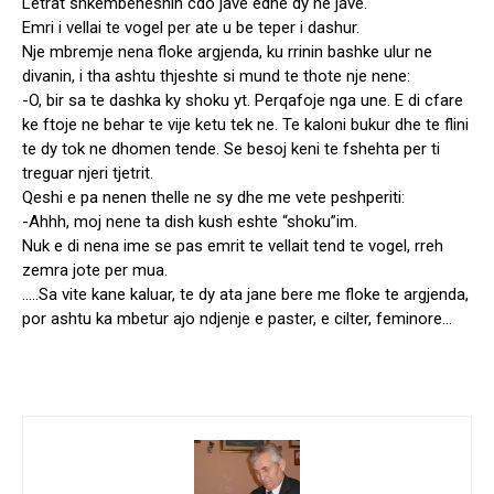
Letrat shkembeheshin cdo jave edhe dy ne jave.
Emri i vellai te vogel per ate u be teper i dashur.
Nje mbremje nena floke argjenda, ku rrinin bashke ulur ne
divanin, i tha ashtu thjeshte si mund te thote nje nene:
-O, bir sa te dashka ky shoku yt. Perqafoje nga une. E di cfare
ke ftoje ne behar te vije ketu tek ne. Te kaloni bukur dhe te flini
te dy tok ne dhomen tende. Se besoj keni te fshehta per ti
treguar njeri tjetrit.
Qeshi e pa nenen thelle ne sy dhe me vete peshperiti:
-Ahhh, moj nene ta dish kush eshte “shoku”im.
Nuk e di nena ime se pas emrit te vellait tend te vogel, rreh
zemra jote per mua.
…..Sa vite kane kaluar, te dy ata jane bere me floke te argjenda,
por ashtu ka mbetur ajo ndjenje e paster, e cilter, feminore…