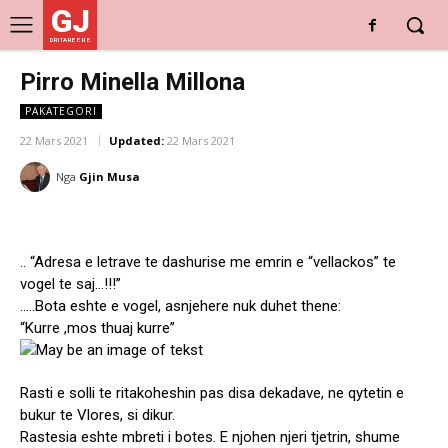
GJ
DRITARE E RE
Pirro Minella Millona
PAKATEGORI
22 Mars 2021
Updated:
22 Mars 2021
Nga
Gjin Musa
.. “Adresa e letrave te dashurise me emrin e “vellackos” te
vogel te saj…!!!”
…..Bota eshte e vogel, asnjehere nuk duhet thene:
“Kurre ,mos thuaj kurre”
Rasti e solli te ritakoheshin pas disa dekadave, ne qytetin e
bukur te Vlores, si dikur.
Rastesia eshte mbreti i botes. E njohen njeri tjetrin, shume