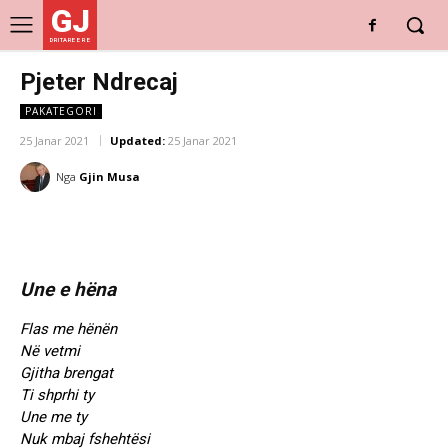
GJ
DRITARE E RE
Pjeter Ndrecaj
PAKATEGORI
25 Janar 2021
Updated:
25 Janar 2021
Nga
Gjin Musa
Une e hëna
Flas me hënën
Në vetmi
Gjitha brengat
Ti shprhi ty
Une me ty
Nuk mbaj fshehtësi