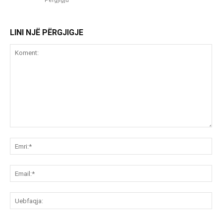
Përgjigju
LINI NJË PËRGJIGJE
Koment:
Emr
Ema
Ue