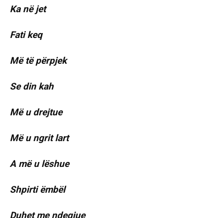
Ka në jet
Fati keq
Më të përpjek
Se din kah
Më u drejtue
Më u ngrit lart
A më u lëshue
Shpirti ëmbël
Duhet me ndegjue