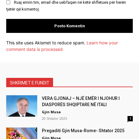
Ruaj emrin tim, email dhe uebfaqen në këtë shfletues për herën
tjetër që komentoj.
This site uses Akismet to reduce spam.
Learn how your
comment data is processed.
SHKRIMET E FUNDIT
VERA GJONAJ – NJË EMËR I NJOHUR I
DIASPORËS SHQIPTARE NË ITALI
Gjin Musa
20 Shtator 2025
1
Pregaditi Gjin Musa-Rome- Shtator 2025
Gjin Musa