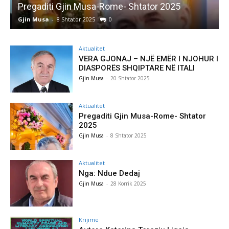
Pregaditi Gjin Musa-Rome- Shtator 2025
Gjin Musa
-
8 Shtator 2025
0
G
Aktualitet
VERA GJONAJ – NJË EMËR I NJOHUR I
DIASPORËS SHQIPTARE NË ITALI
Gjin Musa
-
20 Shtator 2025
Aktualitet
Pregaditi Gjin Musa-Rome- Shtator
2025
Gjin Musa
-
8 Shtator 2025
Aktualitet
Nga: Ndue Dedaj
Gjin Musa
-
28 Korrik 2025
Krijime