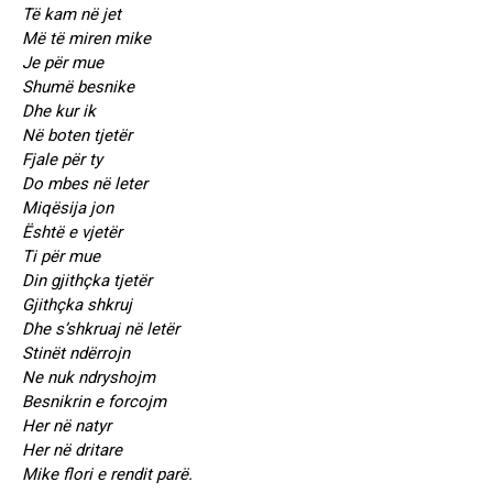
Të kam në jet
Më të miren mike
Je për mue
Shumë besnike
Dhe kur ik
Në boten tjetër
Fjale për ty
Do mbes në leter
Miqësija jon
Është e vjetër
Ti për mue
Din gjithçka tjetër
Gjithçka shkruj
Dhe s’shkruaj në letër
Stinët ndërrojn
Ne nuk ndryshojm
Besnikrin e forcojm
Her në natyr
Her në dritare
Mike flori e rendit parë.