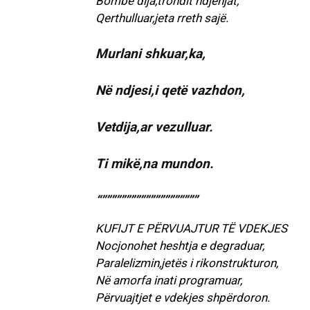
Bombë dija,trondit ndjenjat,
Qerthulluar,jeta rreth sajë.
Murlani shkuar,ka,
Në ndjesi,i qetë vazhdon,
Vetdija,ar vezulluar.
Ti mikë,na mundon.
“””””””””””””””””””””
KUFIJT E PËRVUAJTUR TË VDEKJES
Nocjonohet heshtja e degraduar,
Paralelizmin,jetës i rikonstrukturon,
Në amorfa inati programuar,
Përvuajtjet e vdekjes shpërdoron.