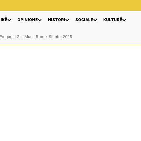
TIKË
OPINIONE
HISTORI
SOCIALE
KULTURË
regaditi Gjin Musa-Rome- Shtator 2025
Nga: Ndue Dedaj