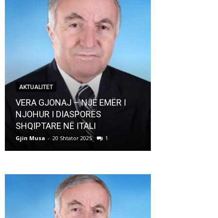
AKTUALITET
AKTUALITET
VERA GJONAJ – NJË EMËR I
NJOHUR I DIASPORËS
Pregaditi Gji
SHQIPTARE NË ITALI
Shtator 2025
Gjin Musa
-
20 Shtator 2025
1
Gjin Musa
-
8 Shtat