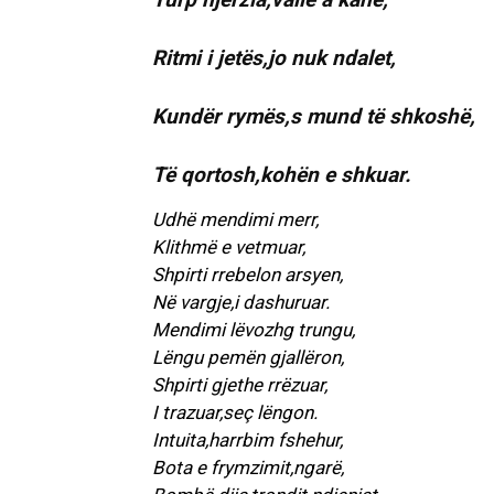
Ritmi i jetës,jo nuk ndalet,
Kundër rymës,s mund të shkoshë,
Të qortosh,kohën e shkuar.
Udhë mendimi merr,
Klithmë e vetmuar,
Shpirti rrebelon arsyen,
Në vargje,i dashuruar.
Mendimi lëvozhg trungu,
Lëngu pemën gjallëron,
Shpirti gjethe rrëzuar,
I trazuar,seç lëngon.
Intuita,harrbim fshehur,
Bota e frymzimit,ngarë,