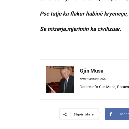
Pse tutje ka flakur habinë kryeneçe,
Se mizerja,mjerimin ka civilizuar.
Gjin Musa
http://dritare.info/
Dritare.Info Gjin Musa, Botues
Faceb
Shpërndaje