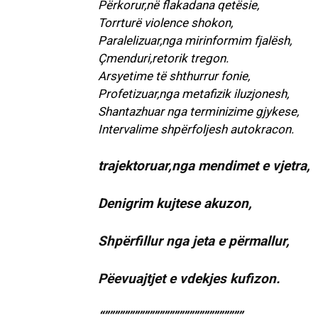
Përkorur,në flakadana qetësie,
Torrturë violence shokon,
Paralelizuar,nga mirinformim fjalësh,
Çmenduri,retorik tregon.
Arsyetime të shthurrur fonie,
Profetizuar,nga metafizik iluzjonesh,
Shantazhuar nga terminizime gjykese,
Intervalime shpërfoljesh autokracon.
trajektoruar,nga mendimet e vjetra,
Denigrim kujtese akuzon,
Shpërfillur nga jeta e përmallur,
Pëevuajtjet e vdekjes kufizon.
“””””””””””””””””””””””””””””