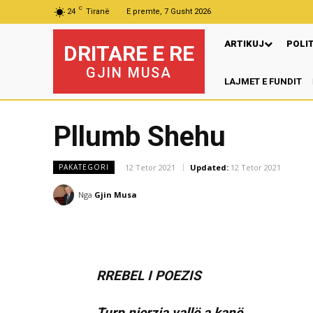
C
24
Tiranë
E premte, 7 Gusht 2026
ARTIKUJ
POLI
DRITARE E RE
GJIN MUSA
LAJMET E FUNDIT
P
Pllumb Shehu
12 Tetor 2021
Updated:
12 Tetor 2021
PAKATEGORI
Nga
Gjin Musa
RREBEL I POEZIS
Turp njerzia,vallë a kanë,