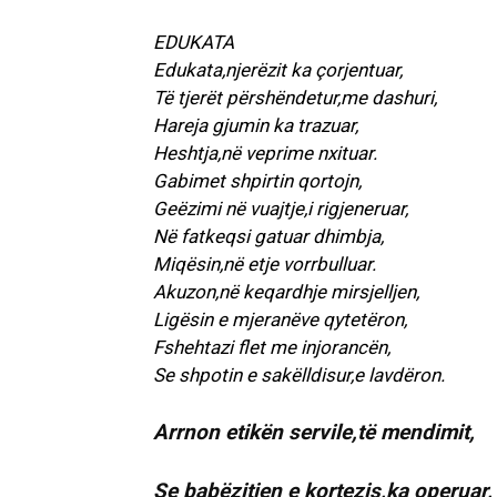
EDUKATA
Edukata,njerëzit ka çorjentuar,
Të tjerët përshëndetur,me dashuri,
Hareja gjumin ka trazuar,
Heshtja,në veprime nxituar.
Gabimet shpirtin qortojn,
Geëzimi në vuajtje,i rigjeneruar,
Në fatkeqsi gatuar dhimbja,
Miqësin,në etje vorrbulluar.
Akuzon,në keqardhje mirsjelljen,
Ligësin e mjeranëve qytetëron,
Fshehtazi flet me injorancën,
Se shpotin e sakëlldisur,e lavdëron.
Arrnon etikën servile,të mendimit,
Se babëzitjen e kortezis,ka operuar,