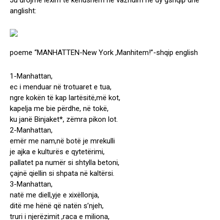
Ju urojme lexim te kendshem ne vazhdim ne dy gshqip dhe
anglisht:
poeme “MANHATTEN-New York ,Manhitem!”-shqip english
1-Manhattan,
ec i menduar në trotuaret e tua,
ngre kokën të kap lartësitë,më kot,
kapelja me bie përdhe, në tokë,
ku janë Binjaket*, zëmra pikon lot.
2-Manhattan,
emër me nam,në botë je mrekulli
je ajka e kulturës e qytetërimi,
pallatet pa numër si shtylla betoni,
çajnë qiellin si shpata në kaltërsi.
3-Manhattan,
natë me diell,yje e xixëllonja,
ditë me hënë që natën s’njeh,
truri i njerëzimit ,raca e miliona,