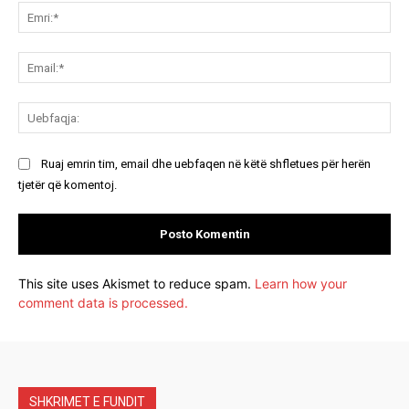
Emr
Ema
Ue
Ruaj emrin tim, email dhe uebfaqen në këtë shfletues për herën
tjetër që komentoj.
This site uses Akismet to reduce spam.
Learn how your
comment data is processed.
SHKRIMET E FUNDIT