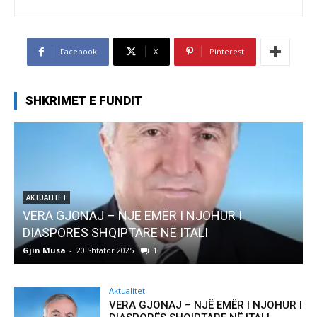
Facebook
X
Pinterest
SHKRIMET E FUNDIT
AKTUALITET
Pregaditi Gjin Musa-Rome- Shtator 2025
Gjin Musa
-
8 Shtator 2025
0
Aktualitet
VERA GJONAJ – NJË EMËR I NJOHUR I