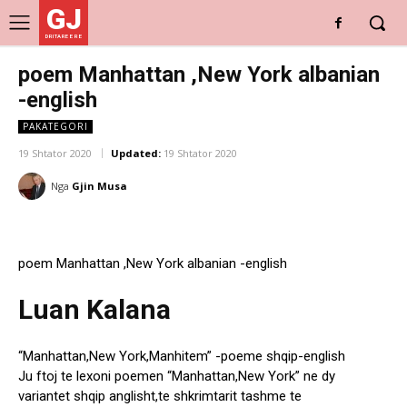
GJ
DRITARE E RE
poem Manhattan ,New York albanian
-english
PAKATEGORI
19 Shtator 2020
Updated:
19 Shtator 2020
Nga
Gjin Musa
poem Manhattan ,New York albanian -english
Luan Kalana
“Manhattan,New York,Manhitem” -poeme shqip-english
Ju ftoj te lexoni poemen “Manhattan,New York” ne dy
variantet shqip anglisht,te shkrimtarit tashme te