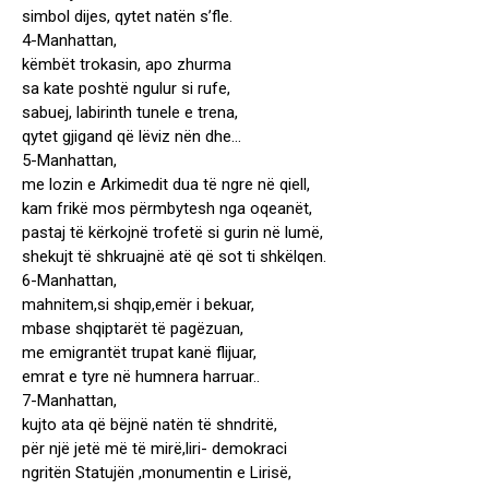
simbol dijes, qytet natën s’fle.
4-Manhattan,
këmbët trokasin, apo zhurma
sa kate poshtë ngulur si rufe,
sabuej, labirinth tunele e trena,
qytet gjigand që lëviz nën dhe…
5-Manhattan,
me lozin e Arkimedit dua të ngre në qiell,
kam frikë mos përmbytesh nga oqeanët,
pastaj të kërkojnë trofetë si gurin në lumë,
shekujt të shkruajnë atë që sot ti shkëlqen.
6-Manhattan,
mahnitem,si shqip,emër i bekuar,
mbase shqiptarët të pagëzuan,
me emigrantët trupat kanë flijuar,
emrat e tyre në humnera harruar..
7-Manhattan,
kujto ata që bëjnë natën të shndritë,
për një jetë më të mirë,liri- demokraci
ngritën Statujën ,monumentin e Lirisë,