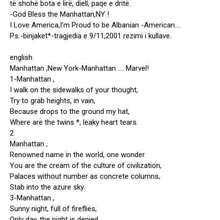
të shohë bota e lirë, diell, paqe e dritë.
-God Bless the Manhattan,NY !
I Love America,I’m Proud to be Albanian -American….
P.s.-binjaket*-tragjedia e 9/11,2001 rezimi i kullave.
english
Manhattan ,New York-Manhattan …. Marvel!
1-Manhattan ,
I walk on the sidewalks of your thought,
Try to grab heights, in vain,
Because drops to the ground my hat,
Where are the twins *, leaky heart tears.
2
Manhattan ,
Renowned name in the world, one wonder
You are the cream of the culture of civilization,
Palaces without number as concrete columns,
Stab into the azure sky.
3-Manhattan ,
Sunny night, full of fireflies,
Only day, the night is denied,