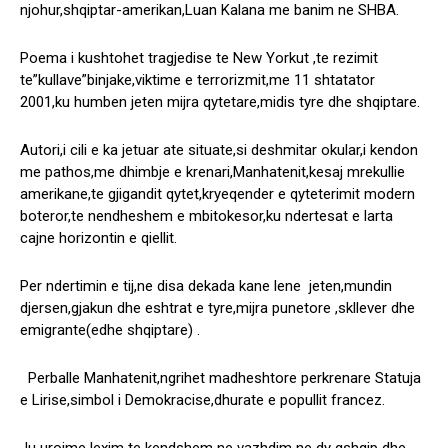
njohur,shqiptar-amerikan,Luan Kalana me banim ne SHBA.
Poema i kushtohet tragjedise te New Yorkut ,te rezimit
te”kullave”binjake,viktime e terrorizmit,me 11 shtatator
2001,ku humben jeten mijra qytetare,midis tyre dhe shqiptare.
Autori,i cili e ka jetuar ate situate,si deshmitar okular,i kendon
me pathos,me dhimbje e krenari,Manhatenit,kesaj mrekullie
amerikane,te gjigandit qytet,kryeqender e qyteterimit modern
boteror,te nendheshem e mbitokesor,ku ndertesat e larta
cajne horizontin e qiellit.
Per ndertimin e tij,ne disa dekada kane lene jeten,mundin
djersen,gjakun dhe eshtrat e tyre,mijra punetore ,skllever dhe
emigrante(edhe shqiptare) .
Perballe Manhatenit,ngrihet madheshtore perkrenare Statuja
e Lirise,simbol i Demokracise,dhurate e popullit francez.