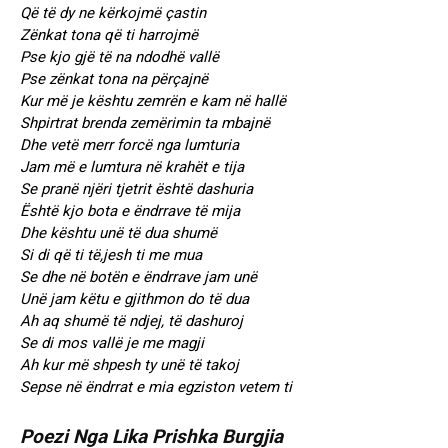
Që të dy ne kërkojmë çastin
Zënkat tona që ti harrojmë
Pse kjo gjë të na ndodhë vallë
Pse zënkat tona na përçajnë
Kur më je kështu zemrën e kam në hallë
Shpirtrat brenda zemërimin ta mbajnë
Dhe vetë merr forcë nga lumturia
Jam më e lumtura në krahët e tija
Se pranë njëri tjetrit është dashuria
Është kjo bota e ëndrrave të mija
Dhe kështu unë të dua shumë
Si di që ti të,jesh ti me mua
Se dhe në botën e ëndrrave jam unë
Unë jam këtu e gjithmon do të dua
Ah aq shumë të ndjej, të dashuroj
Se di mos vallë je me magji
Ah kur më shpesh ty unë të takoj
Sepse në ëndrrat e mia egziston vetem ti
Poezi Nga Lika Prishka Burgjia