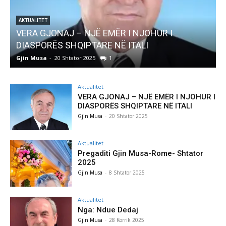
UR I
AKTUALITET
Pregaditi Gjin Musa-Rome- Shtator 2025
Gjin Musa
-
8 Shtator 2025
0
Aktualitet
VERA GJONAJ – NJË EMËR I NJOHUR I
DIASPORËS SHQIPTARE NË ITALI
Gjin Musa
-
20 Shtator 2025
Aktualitet
Pregaditi Gjin Musa-Rome- Shtator
2025
Gjin Musa
-
8 Shtator 2025
Aktualitet
Nga: Ndue Dedaj
Gjin Musa
-
28 Korrik 2025