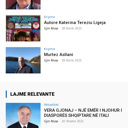
Krijime
Autore Katerina Tereziu Ligeja
Gjin Musa
-
28 Korrik 2025
Krijime
Murtez Asllani
Gjin Musa
-
28 Korrik 2025
LAJME RELEVANTE
Aktualitet
VERA GJONAJ – NJË EMËR I NJOHUR I
DIASPORËS SHQIPTARE NË ITALI
Gjin Musa
-
20 Shtator 2025