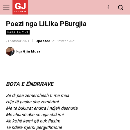
GJ
DRITARE E RE
Poezi nga LiLika PBurgjia
PAKATEGORI
21 Shtator 2021
Updated:
21 Shtator 2021
Nga
Gjin Musa
BOTA E ËNDRRAVE
Se di pse zëmërohesh ti me mua
Hije të paska dhe zemërimi
Më të bukurat ëndrra i ndjell dashuria
Më shumë dhe se nga shikimi
Ah kohë kemi që nuk flasim
Të ndarë s’jemi përgjithmonë