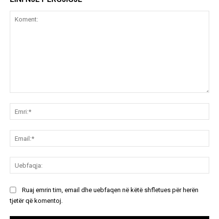
Koment:
Emr
Ema
Ue
Ruaj emrin tim, email dhe uebfaqen në këtë shfletues për herën
tjetër që komentoj.