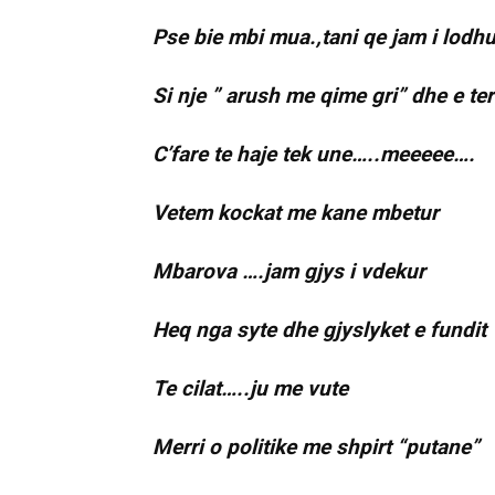
Pse bie mbi mua.,tani qe jam i lodhu
Si nje ” arush me qime gri” dhe e te
C’fare te haje tek une…..meeeee….
Vetem kockat me kane mbetur
Mbarova ….jam gjys i vdekur
Heq nga syte dhe gjyslyket e fundit
Te cilat…..ju me vute
Merri o politike me shpirt “putane”