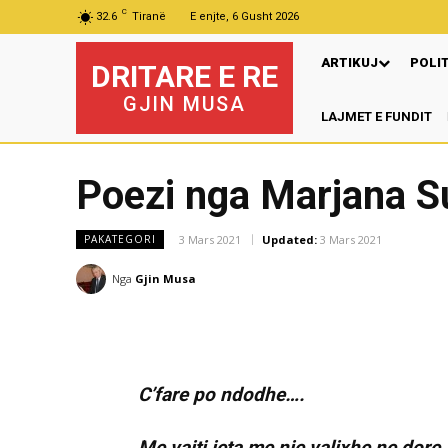
C
32.6
Tiranë
E enjte, 6 Gusht 2026
ARTIKUJ
POLI
DRITARE E RE
GJIN MUSA
LAJMET E FUNDIT
Poezi nga Marjana S
3 Mars 2021
Updated:
3 Mars 2021
PAKATEGORI
Nga
Gjin Musa
C’fare po ndodhe….
Me vajti jeta me nje valixhe ne dore