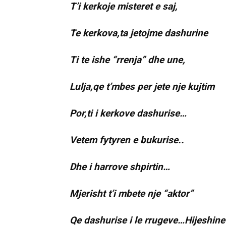
T’i kerkoje misteret e saj,
Te kerkova,ta jetojme dashurine
Ti te ishe “rrenja” dhe une,
Lulja,qe t’mbes per jete nje kujtim
Por,ti i kerkove dashurise…
Vetem fytyren e bukurise..
Dhe i harrove shpirtin…
Mjerisht t’i mbete nje “aktor”
Qe dashurise i le rrugeve…Hijeshine