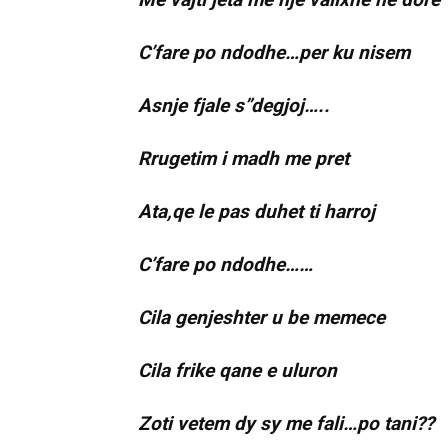
C’fare po ndodhe…per ku nisem
Asnje fjale s”degjoj…..
Rrugetim i madh me pret
Ata,qe le pas duhet ti harroj
C’fare po ndodhe……
Cila genjeshter u be memece
Cila frike qane e uluron
Zoti vetem dy sy me fali…po tani??