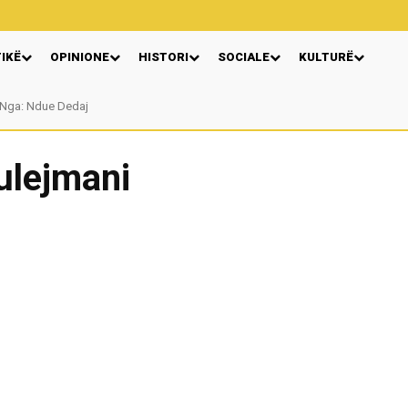
TIKË
OPINIONE
HISTORI
SOCIALE
KULTURË
Nga: Ndue Dedaj
ulejmani