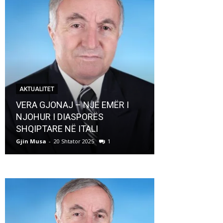
AKTUALITET
AKTUALITET
VERA GJONAJ – NJË EMËR I
NJOHUR I DIASPORËS
Pregaditi Gji
SHQIPTARE NË ITALI
Shtator 2025
Gjin Musa
-
20 Shtator 2025
1
Gjin Musa
-
8 Shtat