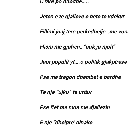
C’fare po ndodhe…..
Jeten e te gjalleve e bete te vdekur
Fillimi juaj,tere perkedhelje…me vo
Flisni me gjuhen…”nuk ju njoh”
Jam populli yt….o politik gjakpirese
Pse me tregon dhembet e bardhe
Te nje “ujku” te uritur
Pse flet me mua me djallezin
E nje “dhelpre’ dinake