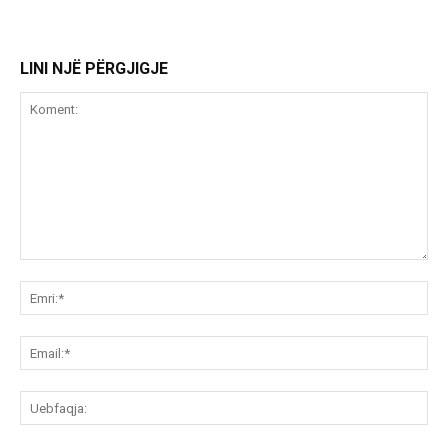
LINI NJË PËRGJIGJE
Koment:
Emr
Ema
Ue