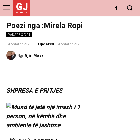
GJ
DRITARE E RE
Poezi nga :Mirela Ropi
PAKATEGORI
14 Shtator 2021
Updated:
14 Shtator 2021
Nga
Gjin Musa
SHPRESA E PRITJES
…Mërzia ulur këmbëkryq