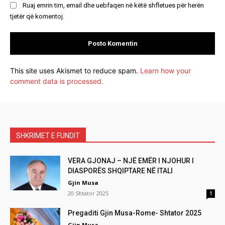
Ruaj emrin tim, email dhe uebfaqen në këtë shfletues për herën
tjetër që komentoj.
This site uses Akismet to reduce spam.
Learn how your
comment data is processed.
SHKRIMET E FUNDIT
VERA GJONAJ – NJË EMËR I NJOHUR I
DIASPORËS SHQIPTARE NË ITALI
Gjin Musa
20 Shtator 2025
1
Pregaditi Gjin Musa-Rome- Shtator 2025
Gjin Musa