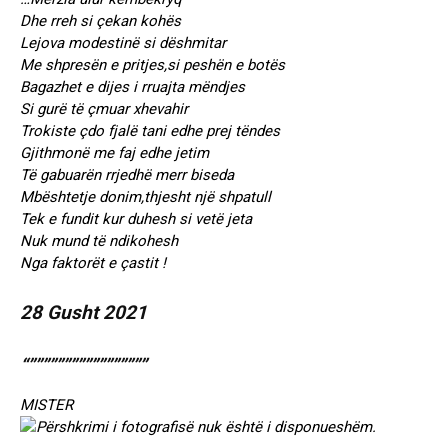
Dhe rreh si çekan kohës
Lejova modestinë si dëshmitar
Me shpresën e pritjes,si peshën e botës
Bagazhet e dijes i rruajta mëndjes
Si gurë të çmuar xhevahir
Trokiste çdo fjalë tani edhe prej tëndes
Gjithmonë me faj edhe jetim
Të gabuarën rrjedhë merr biseda
Mbështetje donim,thjesht një shpatull
Tek e fundit kur duhesh si vetë jeta
Nuk mund të ndikohesh
Nga faktorët e çastit !
28 Gusht 2021
“”””””””””””””””””
MISTER