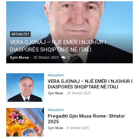
R I
AKTUALITET
Pregaditi Gjin Musa-Rome- Shtator 2025
Gjin Musa
-
8 Shtator 2025
0
Aktualitet
VERA GJONAJ – NJË EMËR I NJOHUR I
DIASPORËS SHQIPTARE NË ITALI
Gjin Musa
-
20 Shtator 2025
Aktualitet
Pregaditi Gjin Musa-Rome- Shtator
2025
Gjin Musa
-
8 Shtator 2025