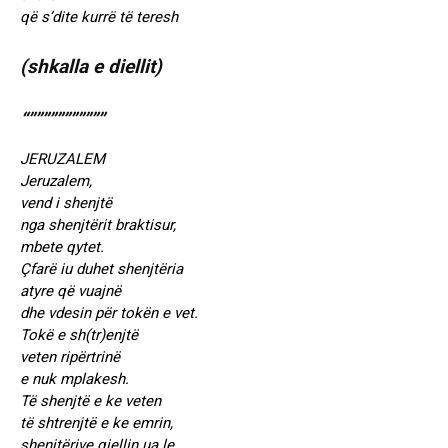
që s’dite kurrë të teresh
(shkalla e diellit)
“”””””””””””
JERUZALEM
Jeruzalem,
vend i shenjtë
nga shenjtërit braktisur,
mbete qytet.
Çfarë iu duhet shenjtëria
atyre që vuajnë
dhe vdesin për tokën e vet.
Tokë e sh(tr)enjtë
veten ripërtrinë
e nuk mplakesh.
Të shenjtë e ke veten
të shtrenjtë e ke emrin,
shenjtërive qiellin ua le.