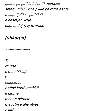
fjala e pa pathënë është memece
shteg i mbyllur në pyllin pa rrugë është
thuaje fjalën e pathënë
e heshtjen vraje
para se (ajo) ty të vrasë
(shkarpa)
“”””””””””””””
TI
rri urtë
e mos bëzajë
ti
plagëimja
e vënë kurrë rreshkë
e njomë
mbetur përherë
me lotin e dhembjes
e larë