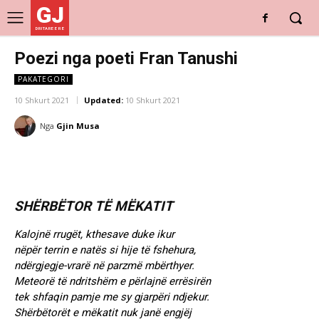
GJ
DRITARE E RE
Poezi nga poeti Fran Tanushi
PAKATEGORI
10 Shkurt 2021
Updated:
10 Shkurt 2021
Nga
Gjin Musa
SHËRBËTOR TË MËKATIT
Kalojnë rrugët, kthesave duke ikur
nëpër terrin e natës si hije të fshehura,
ndërgjegje-vrarë në parzmë mbërthyer.
Meteorë të ndritshëm e përlajnë errësirën
tek shfaqin pamje me sy gjarpëri ndjekur.
Shërbëtorët e mëkatit nuk janë engjëj