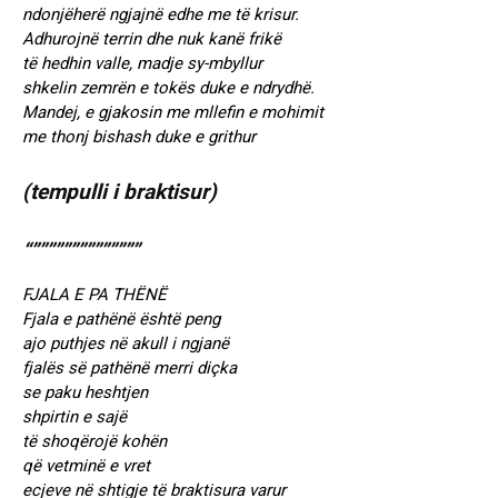
ndonjëherë ngjajnë edhe me të krisur.
Adhurojnë terrin dhe nuk kanë frikë
të hedhin valle, madje sy-mbyllur
shkelin zemrën e tokës duke e ndrydhë.
Mandej, e gjakosin me mllefin e mohimit
me thonj bishash duke e grithur
(tempulli i braktisur)
“””””””””””””””
FJALA E PA THËNË
Fjala e pathënë është peng
ajo puthjes në akull i ngjanë
fjalës së pathënë merri diçka
se paku heshtjen
shpirtin e sajë
të shoqërojë kohën
që vetminë e vret
ecjeve në shtigje të braktisura varur