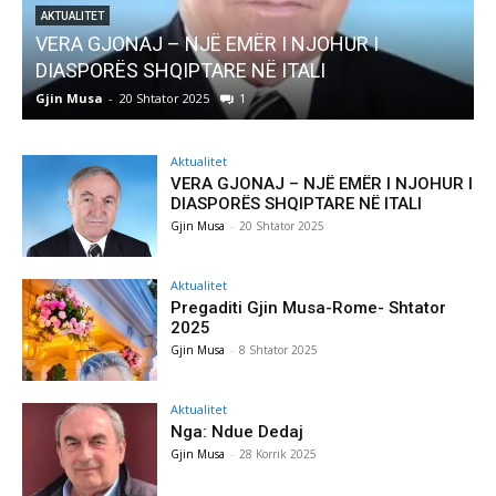
AKTUALITET
Pregaditi Gjin Musa-Rome- Shtator 2025
Gjin Musa
-
8 Shtator 2025
0
Aktualitet
VERA GJONAJ – NJË EMËR I NJOHUR I
DIASPORËS SHQIPTARE NË ITALI
Gjin Musa
-
20 Shtator 2025
Aktualitet
Pregaditi Gjin Musa-Rome- Shtator
2025
Gjin Musa
-
8 Shtator 2025
Aktualitet
Nga: Ndue Dedaj
Gjin Musa
-
28 Korrik 2025