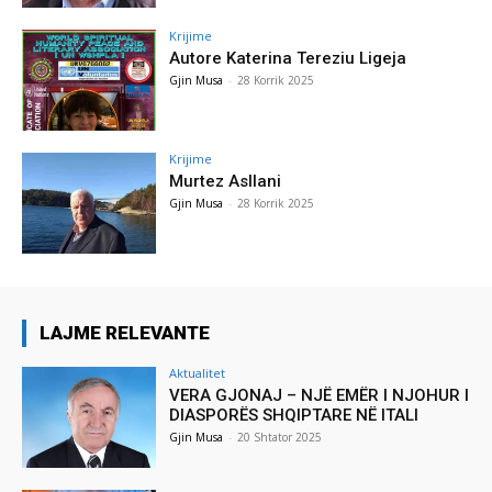
Krijime
Autore Katerina Tereziu Ligeja
Gjin Musa
-
28 Korrik 2025
Krijime
Murtez Asllani
Gjin Musa
-
28 Korrik 2025
LAJME RELEVANTE
Aktualitet
VERA GJONAJ – NJË EMËR I NJOHUR I
DIASPORËS SHQIPTARE NË ITALI
Gjin Musa
-
20 Shtator 2025