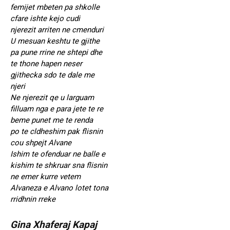
femijet mbeten pa shkolle
cfare ishte kejo cudi
njerezit arriten ne cmenduri
U mesuan keshtu te gjithe
pa pune rrine ne shtepi dhe
te thone hapen neser
gjithecka sdo te dale me
njeri
Ne njerezit qe u larguam
filluam nga e para jete te re
beme punet me te renda
po te cldheshim pak flisnin
cou shpejt Alvane
Ishim te ofenduar ne balle e
kishim te shkruar sna flisnin
ne emer kurre vetem
Alvaneza e Alvano lotet tona
rridhnin rreke
Gina Xhaferaj Kapaj