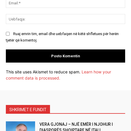
Ema
Ue
Ruaj emrin tim, email dhe uebfaqen në këtë shfletues për herën
tjetër që komentoj.
This site uses Akismet to reduce spam.
Learn how your
comment data is processed.
SHKRIMET E FUNDIT
VERA GJONAJ – NJË EMËR I NJOHUR I
DIASPORËS SHQIPTARE NË ITALI