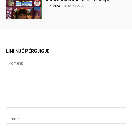
Autore Katerina Tereziu Ligeja
Gjin Musa
-
28 Korrik 2025
LINI NJË PËRGJIGJE
Koment:
Emr