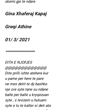
skemi.gje te ndare
Gina Xhaferaj Kapaj
Greqi Athine
01/ 3/ 2021
“””””””””””””””””
DITA E NJOFJES
@@@@@@@@@@@@@
Dite prilli ishte atehere kur
u pame per here te pare
ne mes detit te dy bashke.
nje ore syte tane su ndane
balle per balle u kryqezuan
syte , s levizem u hutuam
syte e tu te kalter si deti ata