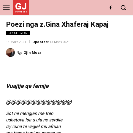
GJ
DRITARE E RE
Poezi nga z.Gina Xhaferaj Kapaj
PAKATEGORI
13 Mars 2021
Updated:
13 Mars 2021
Nga
Gjin Musa
Vuajtje qe femije
@@@@@@@@@@@@@
Sot ne mengjes me tren
udhetova !sa u ula ne serdile
Dy cuna te vegjel mu afruan