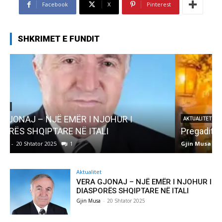
Facebook
X
Pinterest
SHKRIMET E FUNDIT
AKTUALITET
Pregaditi Gjin Musa-Rome- Shtator 2025
Gjin Musa
-
8 Shtator 2025
0
G
Aktualitet
VERA GJONAJ – NJË EMËR I NJOHUR I
DIASPORËS SHQIPTARE NË ITALI
Gjin Musa
-
20 Shtator 2025