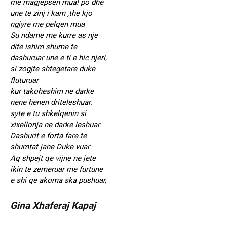
me magjepsen mua! po dhe
une te zinj i kam ,the kjo
ngjyre me pelqen mua
Su ndame me kurre as nje
dite ishim shume te
dashuruar une e ti e hic njeri,
si zogjte shtegetare duke
fluturuar
kur takoheshim ne darke
nene henen driteleshuar.
syte e tu shkelqenin si
xixellonja ne darke leshuar
Dashurit e forta fare te
shumtat jane Duke vuar
Aq shpejt qe vijne ne jete
ikin te zemeruar me furtune
e shi qe akoma ska pushuar,
Gina Xhaferaj Kapaj