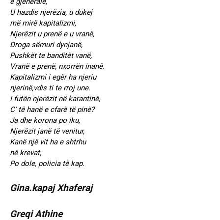
e gjeneralë,
U hazdis njerëzia, u dukej
më mirë kapitalizmi,
Njerëzit u prenë e u vranë,
Droga sëmuri dynjanë,
Pushkët te banditët vanë,
Vranë e prenë, nxorrën inanë.
Kapitalizmi i egër ha njeriu
njerinë,vdis ti te rroj une.
I futën njerëzit në karantinë,
C’ të hanë e cfarë të pinë?
Ja dhe korona po iku,
Njerëzit janë të venitur,
Kanë një vit ha e shtrhu
në krevat,
Po dole, policia të kap.
Gina.kapaj Xhaferaj
Greqi Athine