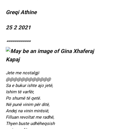
Greqi Athine
25 2 2021
“”””””””””””
Jete me nostalgji
@@@@@@@@@@@@
Sa e bukur ishte ajo jetë,
Ishim të varfër,
Po shumë të qetë.
Në punë vinim për ditë,
Andej na vinin mirësië,
Filluan revoltat me radhë,
Thyen buste udhëheqsish