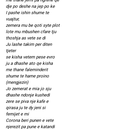
me thane jemi pa ngrene qe
dje po deshe na jep po ke
I pashe ishin shume te
vuajtur,
zemera mu be qoti syte plot
lote mu mbushen cfare tju
thoshja as vete se di
Ju lashe takim per diten
tjeter
se kisha vetem pese evro
ju a dhashe ato qe kisha
me thane faleminderit
shume te hame proino
(mengjezin)
Jo zemerat e mia jo sju
dhashe ndonje kushedi
zere se piva nje kafe e
qirasa ju te dy jeni si
femijet e mi
Corona beri punen e vete
njerezit pa pune e katandi