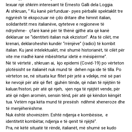
lexuar një shkrim interesant të Ernesto Galli dela Loggia.
Ai shkruan, ” Ku kanë përfunduar- pyes përballë spektaklit tre
ngjyrësh të ekspozuar në çdo dritare dhe himnit italian,
solidaritetit mes italianëve, qyteteve e regjioneve të
ndryshme- çfarë kanë për të thënë gjithë ata që kanë
deklaruar se “identiteti italian nuk ekziston”. Ata të cilët, me
krenari, deklaroheshin kundër “rrënjëve” (radici) të kombit
italian. Ku janë intelektualët, më shumë historianët, të cilët për
vite me rradhë kanë mbështetur idetë e mësipërme”.
Në të vërtetë , shkruan ai, kjo epidemi (Covid-19) po vërteton
plotësisht se italianët nuk mund të dehen nga ide të tilla. Po
vërteton se, në situata kur flitet për jetë a vdekje, më së pari
ke nevojë për atë që flet gjuhën tënde, që ndan të njëjtën të
kaluar/histori, për atë që njeh, vjen nga të njëjtët vende, për
atë që ndjen aromën, sensin tënd, për atë që këndon këngët
tua. Vetëm nga këta mund të presësh ndihmë xheneroze dhe
të menjëherëshme.
Nuk është shovinizëm. Eshtë ndjenja e kombësise, e
identitetit kombëtar, ndjenja e të qenit të njëjtë”.
Pra, në këtë situatë të rëndë, italianët, më shumë se kudo