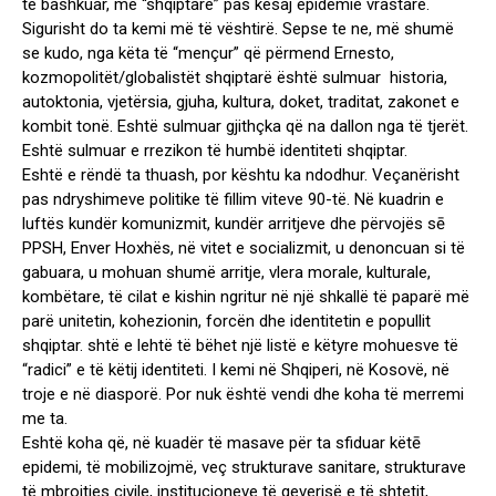
të bashkuar, më “shqiptarë” pas kësaj epidemie vrastare.
Sigurisht do ta kemi më të vështirë. Sepse te ne, më shumë
se kudo, nga këta të “mençur” që përmend Ernesto,
kozmopolitët/globalistët shqiptarë është sulmuar historia,
autoktonia, vjetërsia, gjuha, kultura, doket, traditat, zakonet e
kombit tonë. Eshtë sulmuar gjithçka që na dallon nga të tjerët.
Eshtë sulmuar e rrezikon të humbë identiteti shqiptar.
Eshtë e rëndë ta thuash, por kështu ka ndodhur. Veçanërisht
pas ndryshimeve politike të fillim viteve 90-të. Në kuadrin e
luftës kundër komunizmit, kundër arritjeve dhe përvojës sē
PPSH, Enver Hoxhës, në vitet e socializmit, u denoncuan si të
gabuara, u mohuan shumë arritje, vlera morale, kulturale,
kombëtare, të cilat e kishin ngritur në një shkallë të paparë më
parë unitetin, kohezionin, forcën dhe identitetin e popullit
shqiptar. shtë e lehtë të bëhet një listë e këtyre mohuesve të
“radici” e të këtij identiteti. I kemi në Shqiperi, në Kosovë, në
troje e në diasporë. Por nuk është vendi dhe koha të merremi
me ta.
Eshtë koha që, në kuadër të masave për ta sfiduar këtē
epidemi, të mobilizojmë, veç strukturave sanitare, strukturave
të mbrojtjes civile, institucioneve të qeverisë e të shtetit,