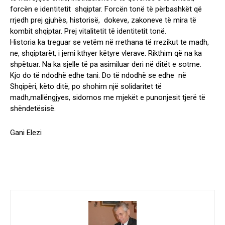
forcën e identitetit shqiptar. Forcën tonë të përbashkët që
rrjedh prej gjuhës, historisë, dokeve, zakoneve të mira të
kombit shqiptar. Prej vitalitetit të identitetit tonë.
Historia ka treguar se vetëm në rrethana të rrezikut te madh,
ne, shqiptarët, i jemi kthyer këtyre vlerave. Rikthim që na ka
shpëtuar. Na ka sjelle të pa asimiluar deri në ditët e sotme.
Kjo do të ndodhë edhe tani. Do të ndodhë se edhe në
Shqipëri, këto ditë, po shohim një solidaritet të
madh,mallëngjyes, sidomos me mjekët e punonjesit tjerë të
shëndetësisë.
Gani Elezi