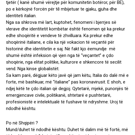
tjetër ( kanë shumë vërejtje për komunitetin botëror, për BE),
po e kërkojnë forcën për tē mbijetuar te gjaku, gjuha dhe
identiteti italian.
Nga sa shkrova më lart, kuptohet, fenomeni i bjerrjes së
vlerave dhe identitetit kombëtar është fenomen që ka prekur
edhe shoqëritë e vendeve të zhvilluara. Ka prekur edhe
shoqërinë italiane, e cila ka një vokacion të veçantë për
historinë dhe identitetin e saj. Në fakt kjo ëemundje më
shumë është infeksion që vjen nga të “veçantet” e çdo
shoqërie, nga elitat politike, kulturore e shkencore të secilit
vend. Nga kinse globalistët.
Sa kam parë, dëgjuar këto javë që jam këtu, Italia do dalë më e
forte, më bashkuar, më “italiane” pas koronavirusit. E shoh, e
ndjej këtë te çdo italian që degjoj. Qytetarë, mjekë, punonjës të
emergjencave civile, politikanë, shtetarë e pushtetarë,
profesionistë e intelektualë të fushave të ndryshme. Uroj të
ndodhë kështu.
Po në Shqipëri ?
Mund/duhet të ndodhë kështu. Duhet të dalim më të fortë, më