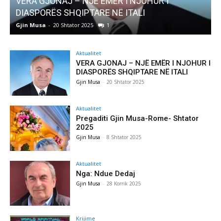
I
AKTUALITET
Pregaditi Gjin Musa-Rome- Shtator 2025
Gjin Musa
-
8 Shtator 2025
0
Aktualitet
VERA GJONAJ – NJË EMËR I NJOHUR I
DIASPORËS SHQIPTARE NË ITALI
Gjin Musa
-
20 Shtator 2025
Aktualitet
Pregaditi Gjin Musa-Rome- Shtator
2025
Gjin Musa
-
8 Shtator 2025
Aktualitet
Nga: Ndue Dedaj
Gjin Musa
-
28 Korrik 2025
Krijime