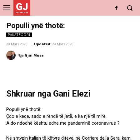
GJ
DRITARE E RE
Populli ynë thotë:
PAKATEGORI
20 Mars 2020
Updated:
20 Mars 2020
Nga
Gjin Musa
Shkruar nga Gani Elezi
Populli ynë thotë:
Çdo e keqe, sado e rëndë të jetë, e ka një të mirë.
A do ndodhë kështu edhe me pandeminë coronavirus ?
Në shtypin italian të këtyre ditëve, në Corriere della Sera, kam