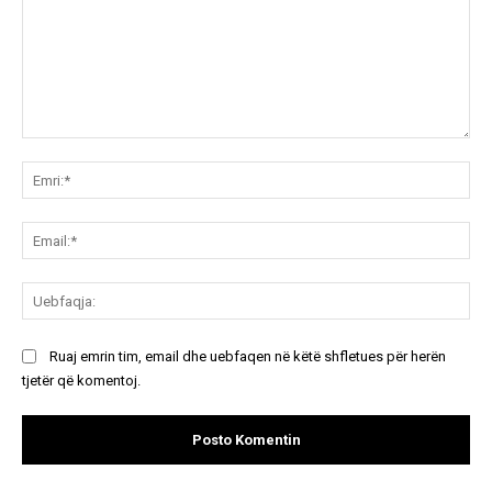
Koment:
Emr
Ema
Ue
Ruaj emrin tim, email dhe uebfaqen në këtë shfletues për herën
tjetër që komentoj.