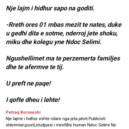
Nje lajm i hidhur sapo na goditi.
-Rreth ores 01 mbas mezit te nates, duke
u gedhi dita e sotme, nderroj jete shoku,
miku dhe kolegu yne Ndoc Selimi.
Ngushellimet ma te perzemerta familjes
dhe te afermve te tij.
U preft ne paqe!
I qofte dheu i lehte!
Petraq Koroveshi
Nje lajme i hidhur eshte ndare nga jeta piloti Publicisti
shkrimtari,poeti,studjuesi i mirefillte human Ndoc Selimi Ne