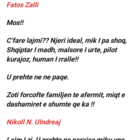
Fatos Zalli
Mos!!
C’fare lajmi?? Njeri ideal, mik I pa shoq,
Shqiptar I madh, malsore I urte, pilot
kurajoz, human I rralle!!
U prehte ne ne paqe.
Zoti forcofte familjen te afermit, miqt e
dashamiret e shumte qe ka !!
Nikoll N. Ulndreaj
Lajm I zi. U prehte ne parajse miku yne