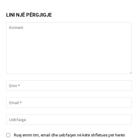
LINI NJË PËRGJIGJE
Koment:
Emr
Ema
Ue
Ruaj emrin tim, email dhe uebfaqen në këtë shfletues për herën