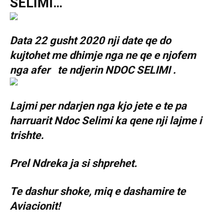
SELIMI…
Data 22 gusht 2020 nji date qe do
kujtohet me dhimje nga ne qe e njofem
nga afer te ndjerin NDOC SELIMI .
Lajmi per ndarjen nga kjo jete e te pa
harruarit Ndoc Selimi ka qene nji lajme i
trishte.
Prel Ndreka ja si shprehet.
Te dashur shoke, miq e dashamire te
Aviacionit!