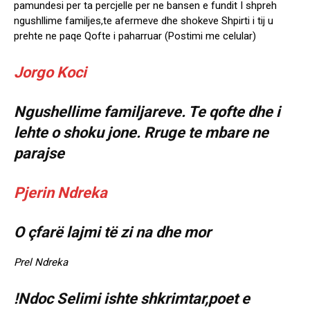
pamundesi per ta percjelle per ne bansen e fundit I shpreh
ngushllime familjes,te afermeve dhe shokeve Shpirti i tij u
prehte ne paqe Qofte i paharruar (Postimi me celular)
Jorgo Koci
Ngushellime familjareve. Te qofte dhe i
lehte o shoku jone. Rruge te mbare ne
parajse
Pjerin Ndreka
O çfarë lajmi të zi na dhe mor
Prel Ndreka
!Ndoc Selimi ishte shkrimtar,poet e