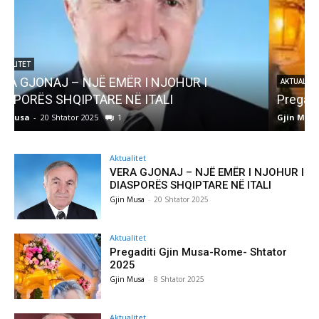
AKTUALITET
Pregaditi Gjin Musa-Rome- Shtator 2025
Gjin Musa
-
8 Shtator 2025
0
G
Aktualitet
VERA GJONAJ – NJË EMËR I NJOHUR I
DIASPORËS SHQIPTARE NË ITALI
Gjin Musa
-
20 Shtator 2025
Aktualitet
Pregaditi Gjin Musa-Rome- Shtator
2025
Gjin Musa
-
8 Shtator 2025
Aktualitet