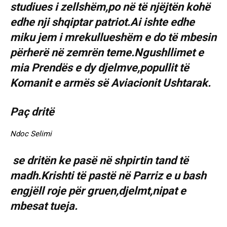
studiues i zellshëm,po në të njëjtën kohë
edhe nji shqiptar patriot.Ai ishte edhe
miku jem i mrekullueshëm e do të mbesin
përherë në zemrën teme.Ngushllimet e
mia Prendës e dy djelmve,popullit të
Komanit e armës së Aviacionit Ushtarak.
Paç dritë
Ndoc Selimi
se dritën ke pasë në shpirtin tand të
madh.Krishti të pastë në Parriz e u bash
engjëll roje për gruen,djelmt,nipat e
mbesat tueja.