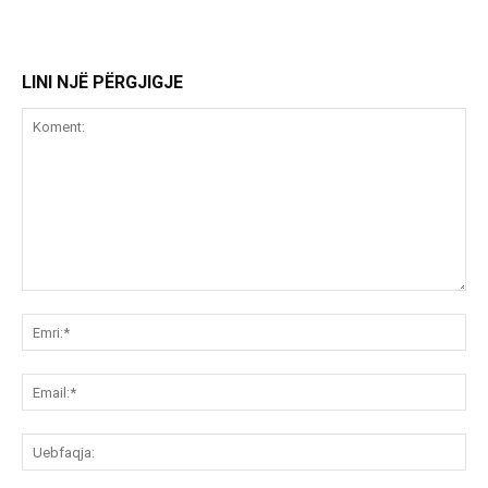
LINI NJË PËRGJIGJE
Koment:
Emr
Ema
Ue