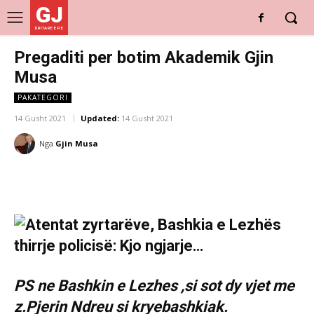
GJ
DRITARE E RE
Pregaditi per botim Akademik Gjin
Musa
PAKATEGORI
14 Gusht 2021
Updated:
14 Gusht 2021
Nga
Gjin Musa
PS ne Bashkin e Lezhes ,si sot dy vjet me
z.Pjerin Ndreu si kryebashkiak.