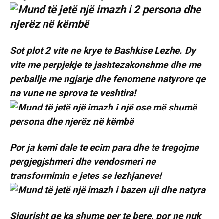
Sot plot 2 vite ne krye te Bashkise Lezhe. Dy
vite me perpjekje te jashtezakonshme dhe me
perballje me ngjarje dhe fenomene natyrore qe
na vune ne sprova te veshtira!
Por ja kemi dale te ecim para dhe te tregojme
pergjegjshmeri dhe vendosmeri ne
transformimin e jetes se lezhjaneve!
Sigurisht qe ka shume per te bere, por ne nuk