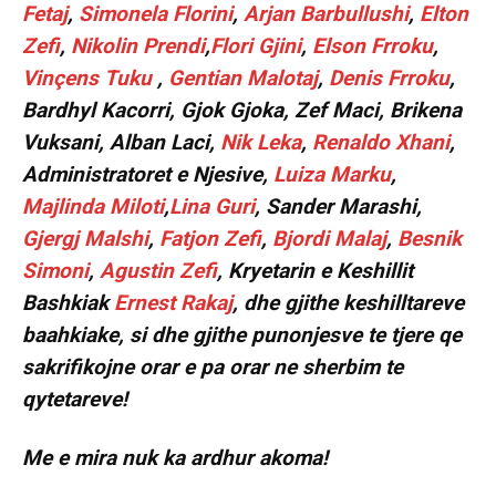
Fetaj
,
Simonela Florini
,
Arjan Barbullushi
,
Elton
Zefi
,
Nikolin Prendi
,
Flori Gjini
,
Elson Frroku
,
Vinçens Tuku
,
Gentian Malotaj
,
Denis Frroku
,
Bardhyl Kacorri, Gjok Gjoka, Zef Maci, Brikena
Vuksani, Alban Laci,
Nik Leka
,
Renaldo Xhani
,
Administratoret e Njesive,
Luiza Marku
,
Majlinda Miloti
,
Lina Guri
, Sander Marashi,
Gjergj Malshi
,
Fatjon Zefi
,
Bjordi Malaj
,
Besnik
Simoni
,
Agustin Zefi
, Kryetarin e Keshillit
Bashkiak
Ernest Rakaj
, dhe gjithe keshilltareve
baahkiake, si dhe gjithe punonjesve te tjere qe
sakrifikojne orar e pa orar ne sherbim te
qytetareve!
Me e mira nuk ka ardhur akoma!