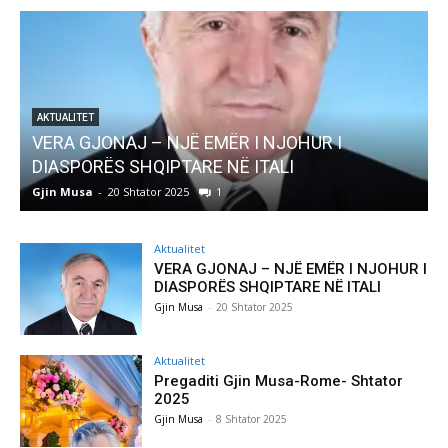
AKTUALITET
Pregaditi Gjin Musa-Rome- Shtator 2025
Gjin Musa
-
8 Shtator 2025
0
Aktualitet
VERA GJONAJ – NJË EMËR I NJOHUR I
DIASPORËS SHQIPTARE NË ITALI
Gjin Musa
-
20 Shtator 2025
Aktualitet
Pregaditi Gjin Musa-Rome- Shtator
2025
Gjin Musa
-
8 Shtator 2025