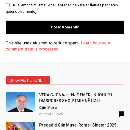
Ruaj emrin tim, email dhe uebfaqen në këtë shfletues për herën
tjetër që komentoj.
This site uses Akismet to reduce spam.
Learn how your
comment data is processed.
SHKRIMET E FUNDIT
VERA GJONAJ – NJË EMËR I NJOHUR I
DIASPORËS SHQIPTARE NË ITALI
Gjin Musa
20 Shtator 2025
1
Pregaditi Gjin Musa-Rome- Shtator 2025