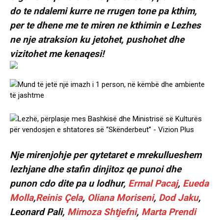
do te ndalemi kurre ne rrugen tone pa kthim,
per te dhene me te miren ne kthimin e Lezhes
ne nje atraksion ku jetohet, pushohet dhe
vizitohet me kenaqesi!
Nje mirenjohje per qytetaret e mrekullueshem
lezhjane dhe stafin dinjitoz qe punoi dhe
punon cdo dite pa u lodhur,
Ermal Pacaj
,
Eueda
Molla
,
Reinis Çela
,
Oliana Moriseni
,
Dod Jaku
,
Leonard Pali,
Mimoza Shtjefni
,
Marta Prendi