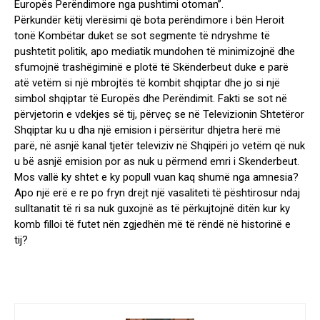
Europës Perëndimore nga pushtimi otoman”.
Përkundër këtij vlerësimi që bota perëndimore i bën Heroit
tonë Kombëtar duket se sot segmente të ndryshme të
pushtetit politik, apo mediatik mundohen të minimizojnë dhe
sfumojnë trashëgiminë e plotë të Skënderbeut duke e parë
atë vetëm si një mbrojtës të kombit shqiptar dhe jo si një
simbol shqiptar të Europës dhe Perëndimit. Fakti se sot në
përvjetorin e vdekjes së tij, përveç se në Televizionin Shtetëror
Shqiptar ku u dha një emision i përsëritur dhjetra herë më
parë, në asnjë kanal tjetër televiziv në Shqipëri jo vetëm që nuk
u bë asnjë emision por as nuk u përmend emri i Skenderbeut.
Mos vallë ky shtet e ky popull vuan kaq shumë nga amnesia?
Apo një erë e re po fryn drejt një vasaliteti të pështirosur ndaj
sulltanatit të ri sa nuk guxojnë as të përkujtojnë ditën kur ky
komb filloi të futet nën zgjedhën më të rëndë në historinë e
tij?