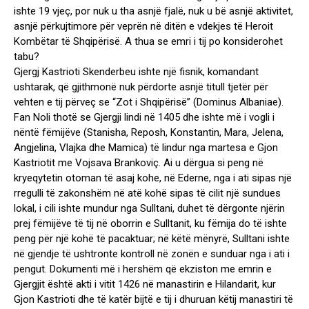
ishte 19 vjeç, por nuk u tha asnjë fjalë, nuk u bë asnjë aktivitet,
asnjë përkujtimore për veprën në ditën e vdekjes të Heroit
Kombëtar të Shqipërisë. A thua se emri i tij po konsiderohet
tabu?
Gjergj Kastrioti Skenderbeu ishte një fisnik, komandant
ushtarak, që gjithmonë nuk përdorte asnjë titull tjetër për
vehten e tij përveç se “Zot i Shqipërisë” (Dominus Albaniae).
Fan Noli thotë se Gjergji lindi në 1405 dhe ishte më i vogli i
nëntë fëmijëve (Stanisha, Reposh, Konstantin, Mara, Jelena,
Angjelina, Vlajka dhe Mamica) të lindur nga martesa e Gjon
Kastriotit me Vojsava Brankoviç. Ai u dërgua si peng në
kryeqytetin otoman të asaj kohe, në Ederne, nga i ati sipas një
rregulli të zakonshëm në atë kohë sipas të cilit një sundues
lokal, i cili ishte mundur nga Sulltani, duhet të dërgonte njërin
prej fëmijëve të tij në oborrin e Sulltanit, ku fëmija do të ishte
peng për një kohë të pacaktuar; në këtë mënyrë, Sulltani ishte
në gjendje të ushtronte kontroll në zonën e sunduar nga i ati i
pengut. Dokumenti më i hershëm që ekziston me emrin e
Gjergjit është akti i vitit 1426 në manastirin e Hilandarit, kur
Gjon Kastrioti dhe të katër bijtë e tij i dhuruan këtij manastiri të