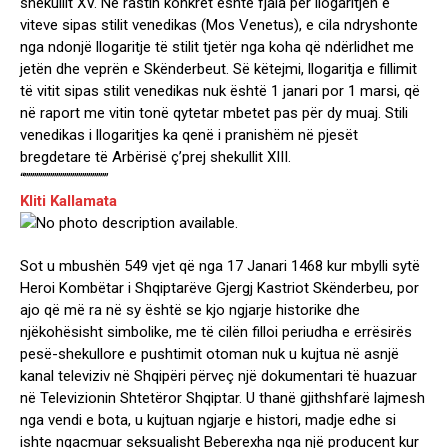
shekullit XV. Në rastin konkret është fjala për llogaritjen e
viteve sipas stilit venedikas (Mos Venetus), e cila ndryshonte
nga ndonjë llogaritje të stilit tjetër nga koha që ndërlidhet me
jetën dhe veprën e Skënderbeut. Së këtejmi, llogaritja e fillimit
të vitit sipas stilit venedikas nuk është 1 janari por 1 marsi, që
në raport me vitin tonë qytetar mbetet pas për dy muaj. Stili
venedikas i llogaritjes ka qenë i pranishëm në pjesët
bregdetare të Arbërisë ç’prej shekullit XIII.
“”””””””””””””””””””””
Kliti Kallamata
Sot u mbushën 549 vjet që nga 17 Janari 1468 kur mbylli sytë
Heroi Kombëtar i Shqiptarëve Gjergj Kastriot Skënderbeu, por
ajo që më ra në sy është se kjo ngjarje historike dhe
njëkohësisht simbolike, me të cilën filloi periudha e errësirës
pesë-shekullore e pushtimit otoman nuk u kujtua në asnjë
kanal televiziv në Shqipëri përveç një dokumentari të huazuar
në Televizionin Shtetëror Shqiptar. U thanë gjithshfarë lajmesh
nga vendi e bota, u kujtuan ngjarje e histori, madje edhe si
ishte ngacmuar seksualisht Beberexha nga një producent kur