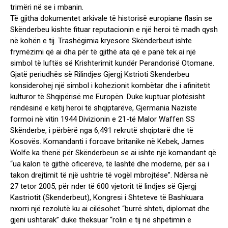
trimëri në se i mbanin.
Të gjitha dokumentet arkivale të historisë europiane flasin se
Skënderbeu kishte fituar reputacionin e një heroi të madh qysh
në kohën e tij. Trashëgimia kryesore Skënderbeut ishte
frymëzimi që ai dha për të gjithë ata që e panë tek ai një
simbol të luftës së Krishterimit kundër Perandorisë Otomane.
Gjatë periudhës së Rilindjes Gjergj Kstrioti Skenderbeu
konsiderohej një simbol i kohezionit kombëtar dhe i afinitetit
kulturor të Shqipërisë me Europën. Duke kuptuar plotësisht
rëndësinë e këtij heroi të shqiptarëve, Gjermania Naziste
formoi në vitin 1944 Divizionin e 21-të Malor Waffen SS
Skënderbe, i përbërë nga 6,491 rekrutë shqiptarë dhe të
Kosovës. Komandanti i forcave britanike në Kebek, James
Wolfe ka thenë për Skënderbeun se ai ishte një komandant që
“ua kalon të gjithë oficerëve, të lashtë dhe moderne, për sa i
takon drejtimit të një ushtrie të vogël mbrojtëse”. Ndërsa në
27 tetor 2005, për nder të 600 vjetorit të lindjes së Gjergj
Kastriotit (Skenderbeut), Kongresi i Shteteve të Bashkuara
nxorri një rezolutë ku ai cilësohet “burrë shteti, diplomat dhe
gjeni ushtarak” duke theksuar “rolin e tij në shpëtimin e