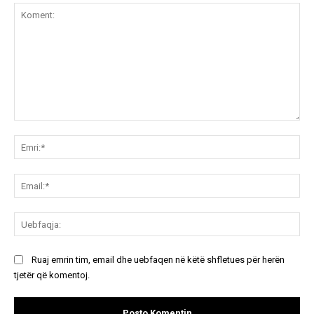
Koment:
Emr
Ema
Ue
Ruaj emrin tim, email dhe uebfaqen në këtë shfletues për herën
tjetër që komentoj.