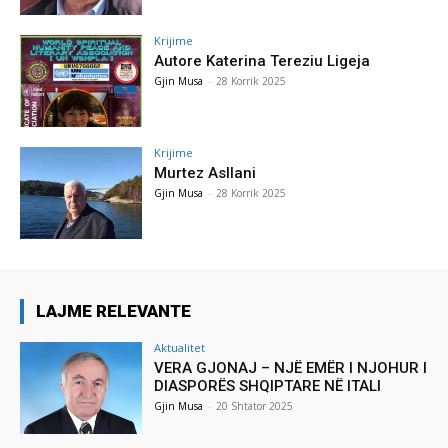
Krijime
Autore Katerina Tereziu Ligeja
Gjin Musa
-
28 Korrik 2025
Krijime
Murtez Asllani
Gjin Musa
-
28 Korrik 2025
LAJME RELEVANTE
Aktualitet
VERA GJONAJ – NJË EMËR I NJOHUR I
DIASPORËS SHQIPTARE NË ITALI
Gjin Musa
-
20 Shtator 2025