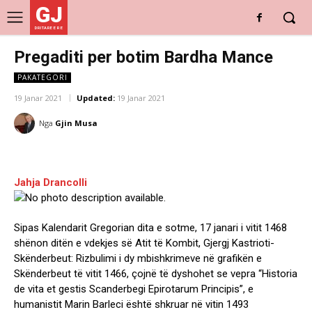
GJ
DRITARE E RE
Pregaditi per botim Bardha Mance
PAKATEGORI
19 Janar 2021
Updated:
19 Janar 2021
Nga
Gjin Musa
Jahja Drancolli
Sipas Kalendarit Gregorian dita e sotme, 17 janari i vitit 1468
shënon ditën e vdekjes së Atit të Kombit, Gjergj Kastrioti-
Skënderbeut: Rizbulimi i dy mbishkrimeve në grafikën e
Skënderbeut të vitit 1466, çojnë të dyshohet se vepra “Historia
de vita et gestis Scanderbegi Epirotarum Principis”, e
humanistit Marin Barleci është shkruar në vitin 1493