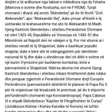
drejtën e të ardhurave nga taksat e mbledhura nga dy fshatra
(Mavrova e sotme dhe Rostusha, sot në FYROM). Turqit
otomanë i dhanë atij emrin ‘Skënderbej’ që do të thotë “Zoti
Aleksandër”, apo “Aleksandër Bej”, duke çmuar aftësitë e tij
ushtarake të krahasueshme me ato të Aleksandrit të Madh.
Gjergj Kastrioti Skënderbeu i shërbeu Perandorisë Otomane
në vitet 1423-43, Republikës së Venecias në 1443-47 dhe
Mbretërisë së Napolit deri në vdekjen e tij. Por më shumë ai i
shërbeu vendit të tij Shqipërisë, duke e bashkuar popullin
shqiptar, duke e bërë atë të ndërgjegjshëm për identitetin
nacional të tij dhe duke u shndërruar deri në ditët e sotme në
një burim frymëzimi për bashkimin kombëtar, lirinë e
pamvarësinë e Shqipërisë. Ndërsa akoma më shumë Gjergj
Kastrioti Skenderbeu i shërbeu mbarë Krishterimit duke ndalur
dhe penguar zgjerimin e Perandorisë Otomane drejt Europës
Perëndimore (pamvarësisht dështimit të planeve të Papa Piu II
për të organizuar një kryqëzatë të premtuar, që do ti shporrte
përfundimisht otomanët nga Konstantinopoja). Papa Calixtus
III e shpalli Skënderbeun “Kapiten të Përgjithshëm të Curias”
(Juridiksioni Kishtar i Kishës Katolike të Romës) në luftën