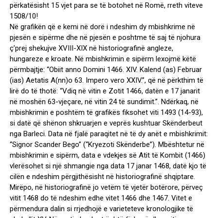
përkatësisht 15 vjet para se të botohet në Romë, rreth viteve
1508/10!
Në grafikën që e kemi në dorë i ndeshim dy mbishkrime në
pjesën e sipërme dhe në pjesën e poshtme të saj të njohura
ç’prej shekujve XVIII-XIX në historiografinë angleze,
hungareze e kroate. Në mbishkrimin e sipërm lexojmë këtë
përmbajtje: “Obiit anno Domini 1466. XIV. Kalend (as) Februar
(ias) Aetatis A(nn)o 63. Impero vero XXIV.”, që në përkthim të
lirë do të thotë: “Vdiq në vitin e Zotit 1466, datën e 17 janarit
në moshën 63-vjeçare, në vitin 24 të sundimit.”. Ndërkaq, në
mbishkrimin e poshtëm të grafikës fiksohet viti 1493 (14-93),
si datë që shënon shkruarjen e veprës kushtuar Skënderbeut
nga Barleci. Data në fjalë paraqitet në të dy anët e mbishkrimit:
“Signor Scander Bego” (“Kryezoti Skënderbe”). Mbështetur në
mbishkrimin e sipërm, data e vdekjes së Atit të Kombit (1466)
vlerësohet si një shmangie nga data 17 janar 1468, datë kjo të
cilën e ndeshim përgjithësisht në historiografinë shqiptare.
Mirëpo, në historiografinë jo vetëm të vjetër botërore, përveç
vitit 1468 do të ndeshim edhe vitet 1466 dhe 1467. Vitet e
përmendura dalin si rrjedhojë e varieteteve kronologjike të