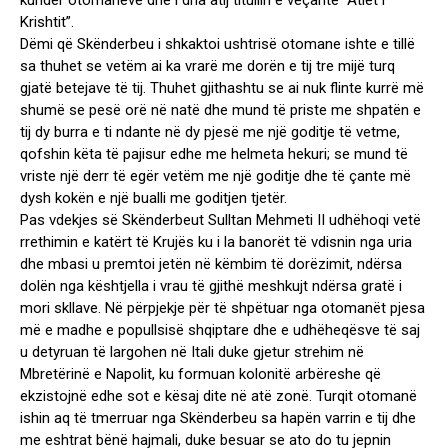
kundër otomanëve dhe i dha atij titullin e veçantë “Atlet i
Krishtit”.
Dëmi që Skënderbeu i shkaktoi ushtrisë otomane ishte e tillë
sa thuhet se vetëm ai ka vrarë me dorën e tij tre mijë turq
gjatë betejave të tij. Thuhet gjithashtu se ai nuk flinte kurrë më
shumë se pesë orë në natë dhe mund të priste me shpatën e
tij dy burra e ti ndante në dy pjesë me një goditje të vetme,
qofshin këta të pajisur edhe me helmeta hekuri; se mund të
vriste një derr të egër vetëm me një goditje dhe të çante më
dysh kokën e një bualli me goditjen tjetër.
Pas vdekjes së Skënderbeut Sulltan Mehmeti II udhëhoqi vetë
rrethimin e katërt të Krujës ku i la banorët të vdisnin nga uria
dhe mbasi u premtoi jetën në këmbim të dorëzimit, ndërsa
dolën nga kështjella i vrau të gjithë meshkujt ndërsa gratë i
mori skllave. Në përpjekje për të shpëtuar nga otomanët pjesa
më e madhe e popullsisë shqiptare dhe e udhëheqësve të saj
u detyruan të largohen në Itali duke gjetur strehim në
Mbretërinë e Napolit, ku formuan kolonitë arbëreshe që
ekzistojnë edhe sot e kësaj dite në atë zonë. Turqit otomanë
ishin aq të tmerruar nga Skënderbeu sa hapën varrin e tij dhe
me eshtrat bënë hajmali, duke besuar se ato do tu jepnin