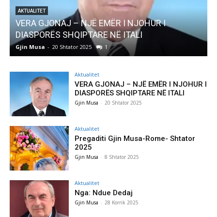
AKTUALITET
Pregaditi Gjin Musa-Rome- Shtator 2025
Gjin Musa
-
8 Shtator 2025
0
Aktualitet
VERA GJONAJ – NJË EMËR I NJOHUR I
DIASPORËS SHQIPTARE NË ITALI
Gjin Musa
-
20 Shtator 2025
Aktualitet
Pregaditi Gjin Musa-Rome- Shtator
2025
Gjin Musa
-
8 Shtator 2025
Aktualitet
Nga: Ndue Dedaj
Gjin Musa
-
28 Korrik 2025