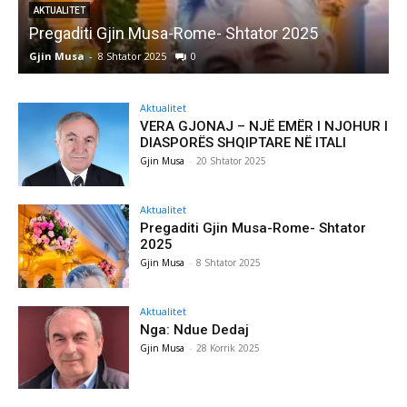
AKTUALITET
Pregaditi Gjin Musa-Rome- Shtator 2025
Gjin Musa
-
8 Shtator 2025
0
G
Aktualitet
VERA GJONAJ – NJË EMËR I NJOHUR I
DIASPORËS SHQIPTARE NË ITALI
Gjin Musa
-
20 Shtator 2025
Aktualitet
Pregaditi Gjin Musa-Rome- Shtator
2025
Gjin Musa
-
8 Shtator 2025
Aktualitet
Nga: Ndue Dedaj
Gjin Musa
-
28 Korrik 2025