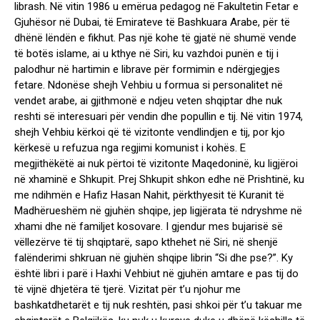
librash. Në vitin 1986 u emërua pedagog në Fakultetin Fetar e
Gjuhësor në Dubai, të Emirateve të Bashkuara Arabe, për të
dhënë lëndën e fikhut. Pas një kohe të gjatë në shumë vende
të botës islame, ai u kthye në Siri, ku vazhdoi punën e tij i
palodhur në hartimin e librave për formimin e ndërgjegjes
fetare. Ndonëse shejh Vehbiu u formua si personalitet në
vendet arabe, ai gjithmonë e ndjeu veten shqiptar dhe nuk
reshti së interesuari për vendin dhe popullin e tij. Në vitin 1974,
shejh Vehbiu kërkoi që të vizitonte vendlindjen e tij, por kjo
kërkesë u refuzua nga regjimi komunist i kohës. E
megjithëkëtë ai nuk përtoi të vizitonte Maqedoninë, ku ligjëroi
në xhaminë e Shkupit. Prej Shkupit shkon edhe në Prishtinë, ku
me ndihmën e Hafiz Hasan Nahit, përkthyesit të Kuranit të
Madhërueshëm në gjuhën shqipe, jep ligjërata të ndryshme në
xhami dhe në familjet kosovare. I gjendur mes bujarisë së
vëllezërve të tij shqiptarë, sapo kthehet në Siri, në shenjë
falënderimi shkruan në gjuhën shqipe librin “Si dhe pse?”. Ky
është libri i parë i Haxhi Vehbiut në gjuhën amtare e pas tij do
të vijnë dhjetëra të tjerë. Vizitat për t’u njohur me
bashkatdhetarët e tij nuk reshtën, pasi shkoi për t’u takuar me