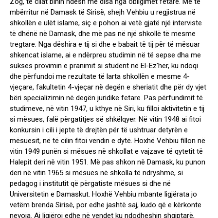
Zog, të cilat binin ndesh me disa nga obligimet fetare. Me të
mbërritur në Damask të Sirisë, shejh Vehbiu u regjistrua në
shkollën e ulët islame, siç e pohon ai vetë gjatë një interviste
të dhënë në Damask, dhe më pas në një shkollë të mesme
tregtare. Nga dëshira e tij si dhe e babait të tij për të mësuar
shkencat islame, ai e ndërpreu studimin në të sepse dha me
sukses provimin e pranimit si student në El-Ez’her, ku ndoqi
dhe përfundoi me rezultate të larta shkollën e mesme 4-
vjeçare, fakultetin 4-vjeçar në degën e sheriatit dhe për dy vjet
bëri specializimin në degën juridike fetare. Pas përfundimit të
studimeve, në vitin 1947, u kthye në Siri, ku filloi aktivitetin e tij
si mësues, falë përgatitjes së shkëlqyer. Në vitin 1948 ai fitoi
konkursin i cili i jepte të drejtën për të ushtruar detyrën e
mësuesit, në të cilin fitoi vendin e dytë. Hoxhë Vehbiu fillon në
vitin 1949 punën si mësues në shkollat e vajzave të qytetit të
Halepit deri në vitin 1951. Më pas shkon në Damask, ku punon
deri në vitin 1965 si mësues në shkolla të ndryshme, si
pedagog i institutit që përgatiste mësues si dhe në
Universitetin e Damaskut. Hoxhë Vehbiu mbante ligjërata jo
vetëm brenda Sirisë, por edhe jashtë saj, kudo që e kërkonte
nevoja. Ai ligjëroi edhe në vendet ku ndodheshin shqiptarë,