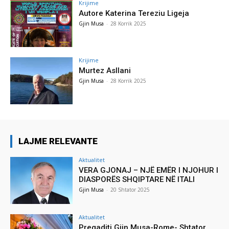
Krijime
Autore Katerina Tereziu Ligeja
Gjin Musa
-
28 Korrik 2025
Krijime
Murtez Asllani
Gjin Musa
-
28 Korrik 2025
LAJME RELEVANTE
Aktualitet
VERA GJONAJ – NJË EMËR I NJOHUR I
DIASPORËS SHQIPTARE NË ITALI
Gjin Musa
-
20 Shtator 2025
Aktualitet
Pregaditi Gjin Musa-Rome- Shtator