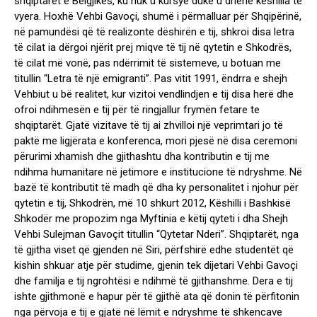
shqiptarët e Belgjikës, ku nuk u kursye duke u dhënë këshilla të
vyera. Hoxhë Vehbi Gavoçi, shumë i përmalluar për Shqipërinë,
në pamundësi që të realizonte dëshirën e tij, shkroi disa letra
të cilat ia dërgoi njërit prej miqve të tij në qytetin e Shkodrës,
të cilat më vonë, pas ndërrimit të sistemeve, u botuan me
titullin “Letra të një emigranti”. Pas vitit 1991, ëndrra e shejh
Vehbiut u bë realitet, kur vizitoi vendlindjen e tij disa herë dhe
ofroi ndihmesën e tij për të ringjallur frymën fetare te
shqiptarët. Gjatë vizitave të tij ai zhvilloi një veprimtari jo të
paktë me ligjërata e konferenca, mori pjesë në disa ceremoni
përurimi xhamish dhe gjithashtu dha kontributin e tij me
ndihma humanitare në jetimore e institucione të ndryshme. Në
bazë të kontributit të madh që dha ky personalitet i njohur për
qytetin e tij, Shkodrën, më 10 shkurt 2012, Këshilli i Bashkisë
Shkodër me propozim nga Myftinia e këtij qyteti i dha Shejh
Vehbi Sulejman Gavoçit titullin “Qytetar Nderi”. Shqiptarët, nga
të gjitha viset që gjenden në Siri, përfshirë edhe studentët që
kishin shkuar atje për studime, gjenin tek dijetari Vehbi Gavoçi
dhe familja e tij ngrohtësi e ndihmë të gjithanshme. Dera e tij
ishte gjithmonë e hapur për të gjithë ata që donin të përfitonin
nga përvoja e tij e gjatë në lëmit e ndryshme të shkencave