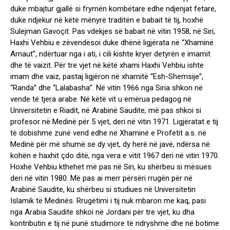
duke mbajtur gjallë si frymën kombëtare edhe ndjenjat fetare,
duke ndjekur në këtë mënyrë traditën e babait të tij, hoxhë
Sulejman Gavoçit. Pas vdekjes së babait në vitin 1958, në Siri,
Haxhi Vehbiu e zëvendësoi duke dhënë ligjërata në “Xhaminë
Arnaut”, ndërtuar nga i ati, i cili kishte kryer detyrën e imamit
dhe të vaizit. Për tre vjet në këtë xhami Haxhi Vehbiu ishte
imam dhe vaiz, pastaj ligjëron në xhamitë “Esh-Shemsije”,
“Randa” dhe “Lalabasha”. Në vitin 1966 nga Siria shkon në
vende të tjera arabe. Në këtë vit u emërua pedagog në
Universitetin e Riadit, në Arabinë Saudite, më pas shkoi si
profesor në Medinë për 5 vjet, deri në vitin 1971. Ligjëratat e tij
të dobishme zunë vend edhe në Xhaminë e Profetit a.s. në
Medinë për më shumë se dy vjet, dy herë në javë, ndërsa në
kohën e haxhit çdo ditë, nga vera e vitit 1967 deri në vitin 1970.
Hoxhë Vehbiu kthehet më pas në Siri, ku shërbeu si mësues
deri në vitin 1980. Më pas ai merr përsëri rrugën për në
Arabinë Saudite, ku shërbeu si studiues në Universitetin
Islamik të Medinës. Rrugëtimi i tij nuk mbaron me kaq, pasi
nga Arabia Saudite shkoi në Jordani për tre vjet, ku dha
kontributin e tij në punë studimore të ndryshme dhe në botime