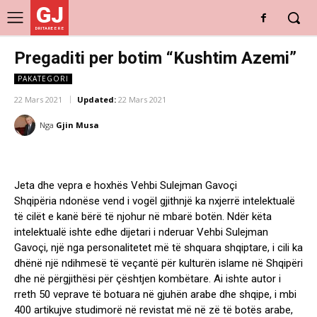
GJ
DRITARE E RE
Pregaditi per botim “Kushtim Azemi”
PAKATEGORI
22 Mars 2021
Updated:
22 Mars 2021
Nga
Gjin Musa
Jeta dhe vepra e hoxhës Vehbi Sulejman Gavoçi
Shqipëria ndonëse vend i vogël gjithnjë ka nxjerrë intelektualë
të cilët e kanë bërë të njohur në mbarë botën. Ndër këta
intelektualë ishte edhe dijetari i nderuar Vehbi Sulejman
Gavoçi, një nga personalitetet më të shquara shqiptare, i cili ka
dhënë një ndihmesë të veçantë për kulturën islame në Shqipëri
dhe në përgjithësi për çështjen kombëtare. Ai ishte autor i
rreth 50 veprave të botuara në gjuhën arabe dhe shqipe, i mbi
400 artikujve studimorë në revistat më në zë të botës arabe,