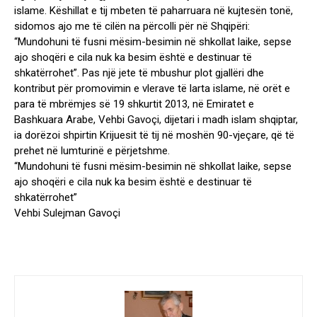
islame. Këshillat e tij mbeten të paharruara në kujtesën tonë,
sidomos ajo me të cilën na përcolli për në Shqipëri:
“Mundohuni të fusni mësim-besimin në shkollat laike, sepse
ajo shoqëri e cila nuk ka besim është e destinuar të
shkatërrohet”. Pas një jete të mbushur plot gjallëri dhe
kontribut për promovimin e vlerave të larta islame, në orët e
para të mbrëmjes së 19 shkurtit 2013, në Emiratet e
Bashkuara Arabe, Vehbi Gavoçi, dijetari i madh islam shqiptar,
ia dorëzoi shpirtin Krijuesit të tij në moshën 90-vjeçare, që të
prehet në lumturinë e përjetshme.
“Mundohuni të fusni mësim-besimin në shkollat laike, sepse
ajo shoqëri e cila nuk ka besim është e destinuar të
shkatërrohet”
Vehbi Sulejman Gavoçi