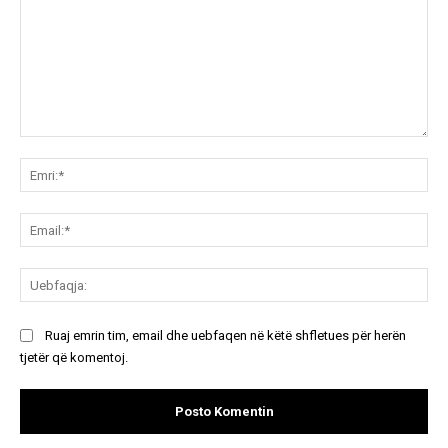
Koment:
Emr
Ema
Ue
Ruaj emrin tim, email dhe uebfaqen në këtë shfletues për herën
tjetër që komentoj.