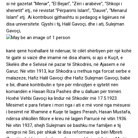
si në gazetat “Menar”, “El Bejan”, “Zëri i arabëve”, “Shkopi i
xhenetit” etj., në revistat “Përparimi Islam”, “Dauve”, “Menarul
Islam” etj.. Ai kontribuoi gjithashtu si pedagog e ligjërues në
disa universitete. Gjyshi i tij, Halil Gavoçi, dhe i ati, Sulejman
Gavoçi,
kanë qenë hoxhallarë të nderuar, të cilët shërbyen për një kohë
të gjatë si vaizë dhe imamë në disa xhami, si ajo e Kuçit, e
Skelës dhe e Selvisë në pazar të Shkodrës, në Ajasem e në
Garuc. Në vitin 1913, kur Shkodra u rrethua nga forcat serbe e
malazeze, Hafiz Halil Gavoçi dhe Hafiz Sulejman Gavoçi, babë
e bir, dhanë kontributin e tyre për mbrojtjen e qytetit nën
komandën e Hasan Riza Pashës dhe u dalluan për trimëri.
Hoxhë Vehbi Gavoçi ka lindur në Shkodër më 17.5.1923.
Mësimet e para fetare i mori nga i ati e më vonë nga mësuesi
i besimit në Xhaminë e Kuqe të lagjes Perash, Hasan Mustafa,
ndërsa shkollën fillore e kreu në lagjen Parrucë në vitin 1936.
Në vitin 1937, shejh Sulejmani së bashku me familjen e tij
emigroi në Siri, për shkak të disa reformave që bëri Mbreti