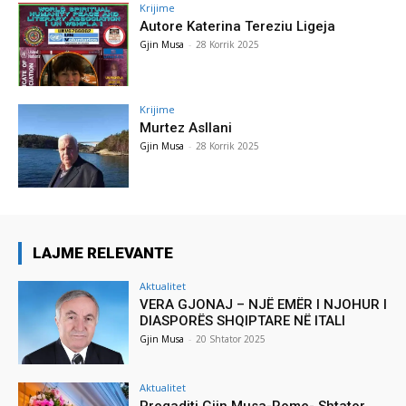
Krijime
Autore Katerina Tereziu Ligeja
Gjin Musa
-
28 Korrik 2025
Krijime
Murtez Asllani
Gjin Musa
-
28 Korrik 2025
LAJME RELEVANTE
Aktualitet
VERA GJONAJ – NJË EMËR I NJOHUR I
DIASPORËS SHQIPTARE NË ITALI
Gjin Musa
-
20 Shtator 2025
Aktualitet
Pregaditi Gjin Musa-Rome- Shtator