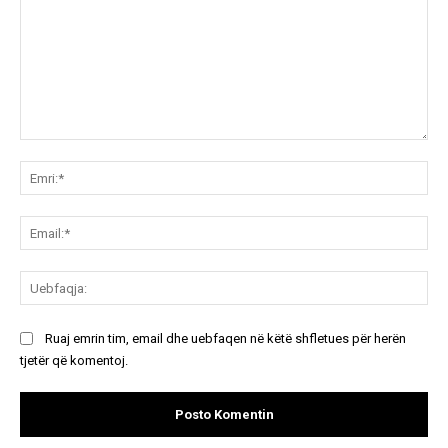
Koment:
Emr
Ema
Ue
Ruaj emrin tim, email dhe uebfaqen në këtë shfletues për herën
tjetër që komentoj.