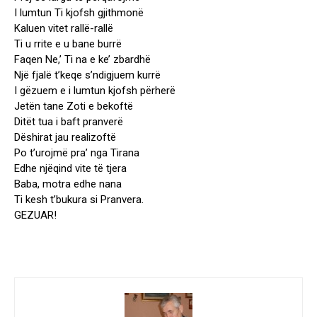
I lumtun Ti kjofsh gjithmonë
Kaluen vitet rallë-rallë
Ti u rrite e u bane burrë
Faqen Ne,’ Ti na e ke’ zbardhë
Një fjalë t’keqe s’ndigjuem kurrë
I gëzuem e i lumtun kjofsh përherë
Jetën tane Zoti e bekoftë
Ditët tua i baft pranverë
Dëshirat jau realizoftë
Po t’urojmë pra’ nga Tirana
Edhe njëqind vite të tjera
Baba, motra edhe nana
Ti kesh t’bukura si Pranvera.
GEZUAR!