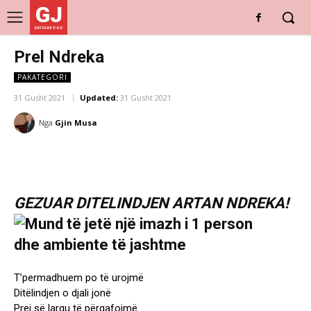
GJ
DRITARE E RE
Prel Ndreka
PAKATEGORI
31 Gusht 2021
Updated:
31 Gusht 2021
Nga
Gjin Musa
GEZUAR DITELINDJEN ARTAN NDREKA!
T’permadhuem po të urojmë
Ditëlindjen o djali jonë
Prej së largu të përqafojmë