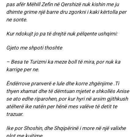
pas afër Mëhill Zefin në Qershizë nuk kishin me ju
dhimte grime një barre dru zgorkni i kaki kërtolla per
ne sonte.
Kur ndokujt jo pa të drejtë nuk pëlqente ushqimi:
Gjeto me shpoti thoshte
– Besa te Turizmi ka meze boll të mira, por nuk ka
karrige per ne.
Ëndërrove pranverë e lule dhe korre zhgënjime .Ti
thyen xhamat dhe të dëmtuan mjetet e shkollës Anise
se ato edhe riparohen, por kur hyri në arsim gjithkush
atëherë ike natën per hënë mes valëve të detit te
trazuar.
Ike por Shoshin, dhe Shqipërinë i more në një valixhe
plot me kujtime.