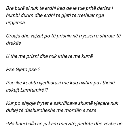
Bre burë si nuk te erdhi keq qe le tue pritë derisa i
humbi durim dhe erdhi te gjeti te rrethuar nga
urgjenca.
Gruaja dhe vajzat po të prisnin në tryezën e shtruar të
drekës
U the me prisni dhe nuk ktheve me kurrë
Pse Gjeto pse ?
Pse ike kështu vjedhurazi me kaq nxitim pa i thënë
askujt Lamtumirë?!
Kur po shijoje frytet e sakrificave shumë vjeçare nuk
duhej të dashuroheshe me mordën e zezë
-Ma bani halla se ju kam mërzitë, përlotë dhe veshë në