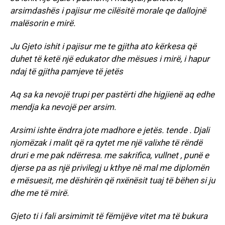
arsimdashës i pajisur me cilësitë morale qe dallojnë
malësorin e mirë.
Ju Gjeto ishit i pajisur me te gjitha ato kërkesa që
duhet të ketë një edukator dhe mësues i mirë, i hapur
ndaj të gjitha pamjeve të jetës
Aq sa ka nevojë trupi per pastërti dhe higjienë aq edhe
mendja ka nevojë per arsim.
Arsimi ishte ëndrra jote madhore e jetës. tende . Djali
njomëzak i malit që ra qytet me një valixhe të rëndë
druri e me pak ndërresa. me sakrifica, vullnet , punë e
djerse pa as një privilegj u kthye në mal me diplomën
e mësuesit, me dëshirën që nxënësit tuaj të bëhen si ju
dhe me të mirë.
Gjeto ti i fali arsimimit të fëmijëve vitet ma të bukura