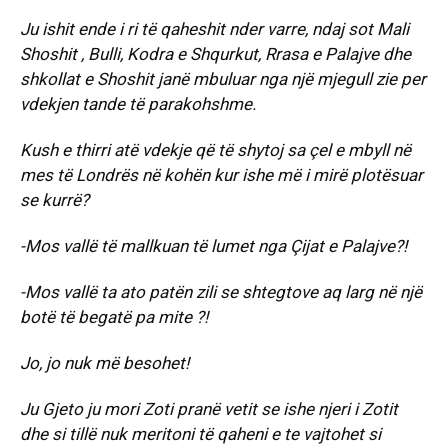
Ju ishit ende i ri të qaheshit nder varre, ndaj sot Mali
Shoshit , Bulli, Kodra e Shqurkut, Rrasa e Palajve dhe
shkollat e Shoshit janë mbuluar nga një mjegull zie per
vdekjen tande të parakohshme.
Kush e thirri atë vdekje që të shytoj sa çel e mbyll në
mes të Londrës në kohën kur ishe më i mirë plotësuar
se kurrë?
-Mos vallë të mallkuan të lumet nga Çijat e Palajve?!
-Mos vallë ta ato patën zili se shtegtove aq larg në një
botë të begatë pa mite ?!
Jo, jo nuk më besohet!
Ju Gjeto ju mori Zoti pranë vetit se ishe njeri i Zotit
dhe si tillë nuk meritoni të qaheni e te vajtohet si