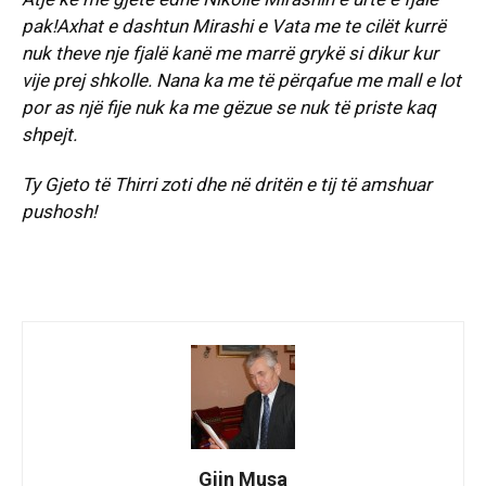
pak!Axhat e dashtun Mirashi e Vata me te cilët kurrë
nuk theve nje fjalë kanë me marrë grykë si dikur kur
vije prej shkolle. Nana ka me të përqafue me mall e lot
por as një fije nuk ka me gëzue se nuk të priste kaq
shpejt.
Ty Gjeto të Thirri zoti dhe në dritën e tij të amshuar
pushosh!
Gjin Musa