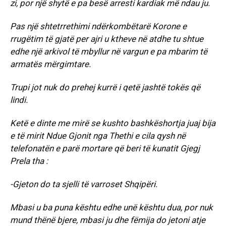
zi, por një shytë e pa besë arresti kardiak më ndau ju.
Pas një shtetrrethimi ndërkombëtarë Korone e
rrugëtim të gjatë per ajri u ktheve në atdhe tu shtue
edhe një arkivol të mbyllur në vargun e pa mbarim të
armatës mërgimtare.
Trupi jot nuk do prehej kurrë i qetë jashtë tokës që
lindi.
Ketë e dinte me mirë se kushto bashkëshortja juaj bija
e të mirit Ndue Gjonit nga Thethi e cila qysh në
telefonatën e parë mortare që beri të kunatit Gjegj
Prela tha :
-Gjeton do ta sjelli të varroset Shqipëri.
Mbasi u ba puna kështu edhe unë kështu dua, por nuk
mund thënë bjere, mbasi ju dhe fëmija do jetoni atje