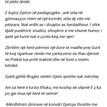
të jetës tënde.
E kujtoj Gjeton në pedagogjike , unë isha në
gjimnaz,por rinim në një konvikt, isha dy vite me
përpara. Nuk erdhi as i druajtur as hardadhisur. I shte
djalë punëtorë, studioz, shoqëror e me shumë humor, i
qetë që kurrë nuk e çonte keq me njeri:
Zbritëm një herë përmes një bore te madhe prej Gurit
të kuq ngarkuar rende me çanta,veriu na thau djerset
ne Prekal tue pritë makinë dhe në fund u nisëm
këmbë.
Gjatë gjithë Rrugës vetëm Gjeto qeshte nuk mërzitej.
Ani sa herë e ka ba Xhuku, me koshiq në shpinë E ç’ka
po gje mua një herë të vetme!
-Mërdhitnim dimrave në konvikt Gjetoja thoshte me