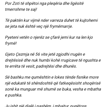
Por Zoti të shpëtoi nga pleqëria dhe ligësitë
tmerrshme te saj!
Të paktën kur vijmë nder varreza duhet të kujtohemi
se jeta nuk është veç një frymëmarrje.
Pyeteni vetën o njerëz se çfarë jemi kur na len kjo
frymë!
Gjeto Çezmja në 56 vite jetë zgjodhi rrugën e
drejtësisë dhe nuk humbi kohë rrugicave të ngushta e
te errëta të vesit, padrejtësi dhe dhunës.
Së bashku me qumështin e lokes tënde fisnike more
një edukatë të shëndoshtë që fatkeqësisht shoqërisë
sonë ka munguar më shumë se buka, vesha e mbatha
e pushka.
Ju ishit një djalë i pashëm, i mbajtur, punëtore,