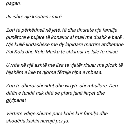
pagan.
Ju ishte një kristian i mirë.
Zoti të përkëdheli në jetë, të dha dhurate një familje
punëtore e bujare të konakur si mali me dushk e barë .
Një kullë liridashëse me dy lapidare martire atdhetarie
Pal Kola dhe Kolë Marku të shkimur në lule te rinisë.
U rrite në një ashtë me lisa te vjetër rinuar me picak të
hijshëm e lule të njoma fëmije nipa e mbesa.
Zoti të dhuroi shëndet dhe virtyte shembullore. Deri
ditën e fundit nuk ditë se çfarë janë ilaçet dhe
gjylpanat
Vërtetë vdiqe shumë para kohe kur familja dhe
shoqëria kishin nevojë per ju.