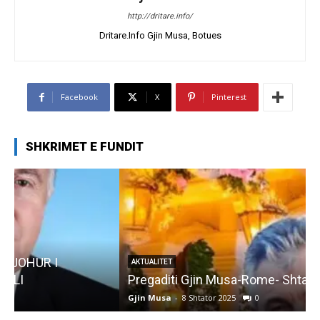
http://dritare.info/
Dritare.Info Gjin Musa, Botues
Facebook
X
Pinterest
SHKRIMET E FUNDIT
AKTUALITET
Pregaditi Gjin Musa-Rome- Shtator 2025
Gjin Musa
-
8 Shtator 2025
0
G