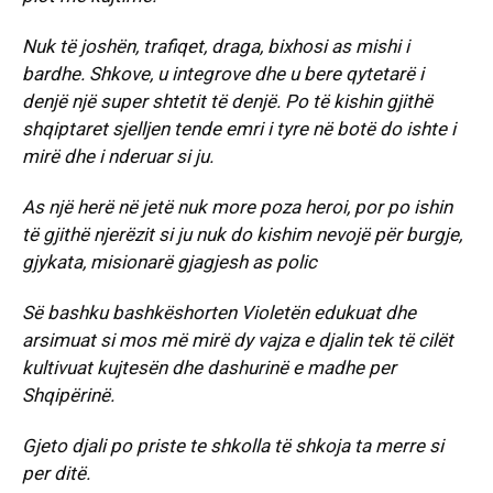
Nuk të joshën, trafiqet, draga, bixhosi as mishi i
bardhe. Shkove, u integrove dhe u bere qytetarë i
denjë një super shtetit të denjë. Po të kishin gjithë
shqiptaret sjelljen tende emri i tyre në botë do ishte i
mirë dhe i nderuar si ju.
As një herë në jetë nuk more poza heroi, por po ishin
të gjithë njerëzit si ju nuk do kishim nevojë për burgje,
gjykata, misionarë gjagjesh as polic
Së bashku bashkëshorten Violetën edukuat dhe
arsimuat si mos më mirë dy vajza e djalin tek të cilët
kultivuat kujtesën dhe dashurinë e madhe per
Shqipërinë.
Gjeto djali po priste te shkolla të shkoja ta merre si
per ditë.