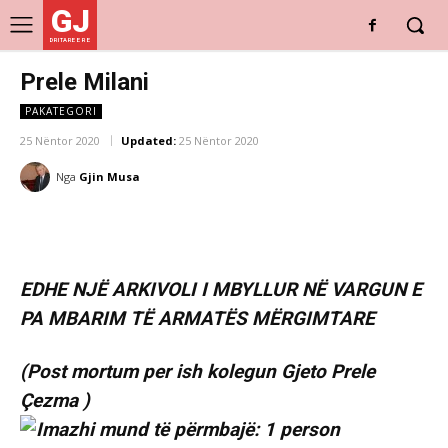
GJ
DRITARE E RE
Prele Milani
PAKATEGORI
25 Nëntor 2020
Updated:
25 Nëntor 2020
Nga
Gjin Musa
EDHE NJË ARKIVOLI I MBYLLUR NË VARGUN E
PA MBARIM TË ARMATËS MËRGIMTARE
(Post mortum per ish kolegun Gjeto Prele
Çezma )