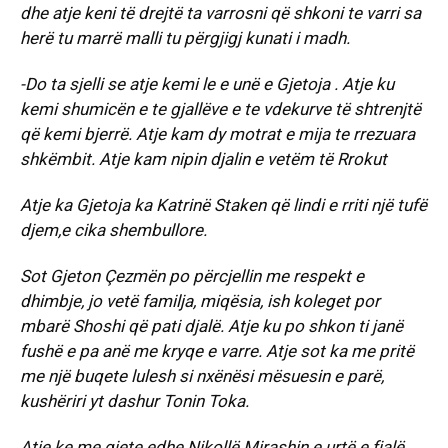
dhe atje keni të drejtë ta varrosni që shkoni te varri sa
herë tu marrë malli tu përgjigj kunati i madh.
-Do ta sjelli se atje kemi le e unë e Gjetoja . Atje ku
kemi shumicën e te gjallëve e te vdekurve të shtrenjtë
që kemi bjerrë. Atje kam dy motrat e mija te rrezuara
shkëmbit. Atje kam nipin djalin e vetëm të Rrokut
Atje ka Gjetoja ka Katrinë Staken që lindi e rriti një tufë
djem,e cika shembullore.
Sot Gjeton Çezmën po përcjellin me respekt e
dhimbje, jo vetë familja, miqësia, ish koleget por
mbarë Shoshi që pati djalë. Atje ku po shkon ti janë
fushë e pa anë me kryqe e varre. Atje sot ka me pritë
me një buqete lulesh si nxënësi mësuesin e parë,
kushëriri yt dashur Tonin Toka.
Atje ke me gjete edhe Nikollë Mirashin e urtë e fjalë