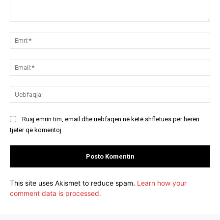
Koment:
Emr
Ema
Ue
Ruaj emrin tim, email dhe uebfaqen në këtë shfletues për herën
tjetër që komentoj.
This site uses Akismet to reduce spam.
Learn how your
comment data is processed.