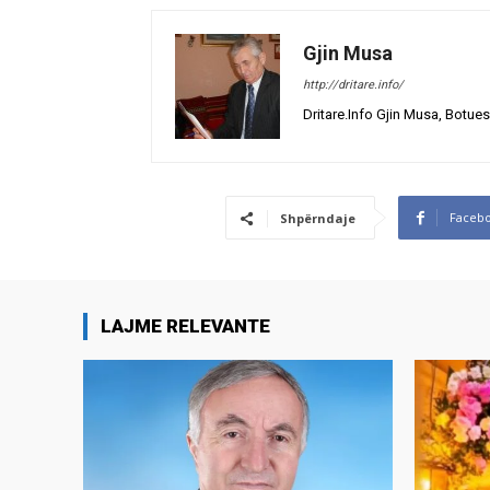
Gjin Musa
http://dritare.info/
Dritare.Info Gjin Musa, Botues
Faceb
Shpërndaje
LAJME RELEVANTE