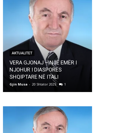
AKTUALITET
AKTUALITET
VERA GJONAJ – NJË EMËR I
NJOHUR I DIASPORËS
Pregaditi Gji
SHQIPTARE NË ITALI
Shtator 2025
Gjin Musa
-
20 Shtator 2025
1
Gjin Musa
-
8 Shtat