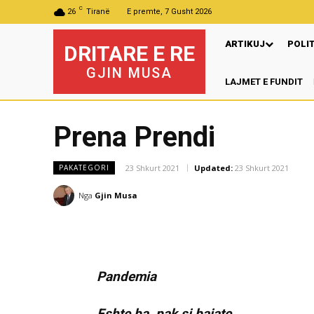
C
26
Tiranë
E premte, 7 Gusht 2026
ARTIKUJ
POLI
DRITARE E RE
GJIN MUSA
LAJMET E FUNDIT
P
Prena Prendi
23 Shkurt 2021
Updated:
23 Shkurt 2021
PAKATEGORI
Nga
Gjin Musa
Pandemia
Eshte ba ,pak si bajate