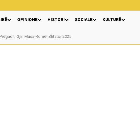
TIKË
OPINIONE
HISTORI
SOCIALE
KULTURË
regaditi Gjin Musa-Rome- Shtator 2025
Nga: Ndue Dedaj