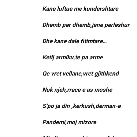
Kane luftue me kundershtare
Dhemb per dhemb,jane perleshur
Dhe kane dale fitimtare…
Ketij armiku,te pa arme
Qe vret vellane,vret gjithkend
Nuk njeh,rrace e as moshe
S’po ja din ,kerkush,derman-e
Pandemi,moj mizore