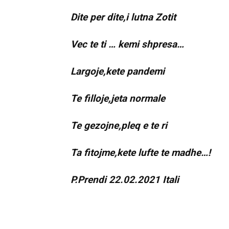
Dite per dite,i lutna Zotit
Vec te ti … kemi shpresa…
Largoje,kete pandemi
Te filloje,jeta normale
Te gezojne,pleq e te ri
Ta fitojme,kete lufte te madhe…!
P.Prendi 22.02.2021 Itali