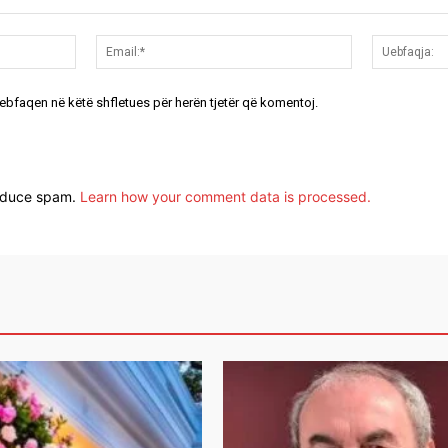
Emri:*
Email:*
uebfaqen në këtë shfletues për herën tjetër që komentoj.
reduce spam.
Learn how your comment data is processed.