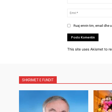
Koment:
Ruaj emrin tim, email dhe 
This site uses Akismet to 
SHKRIMET E FUNDIT