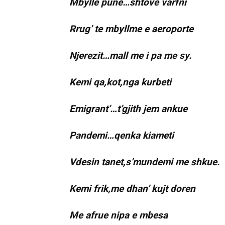
Mbylle pune…shtove varfni
Rrug’ te mbyllme e aeroporte
Njerezit…mall me i pa me sy.
Kemi qa,kot,nga kurbeti
Emigrant’…t’gjith jem ankue
Pandemi…qenka kiameti
Vdesin tanet,s’mundemi me shkue.
Kemi frik,me dhan’ kujt doren
Me afrue nipa e mbesa