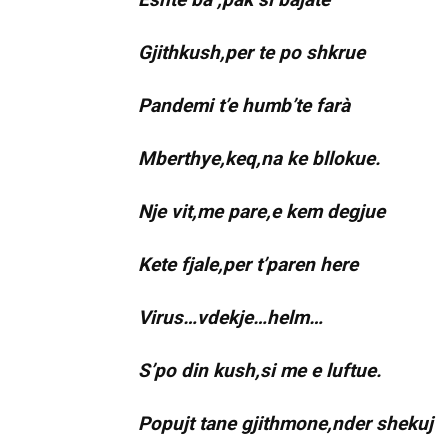
Gjithkush,per te po shkrue
Pandemi t’e humb’te farà
Mberthye,keq,na ke bllokue.
Nje vit,me pare,e kem degjue
Kete fjale,per t’paren here
Virus…vdekje…helm…
S’po din kush,si me e luftue.
Popujt tane gjithmone,nder shekuj