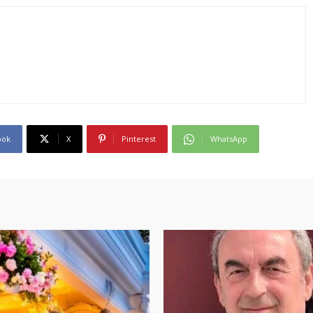
ook
X
Pinterest
WhatsApp