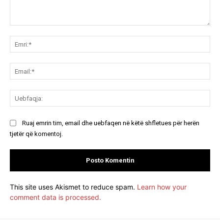
Koment:
Emr
Ema
Ue
Ruaj emrin tim, email dhe uebfaqen në këtë shfletues për herën
tjetër që komentoj.
This site uses Akismet to reduce spam.
Learn how your
comment data is processed.