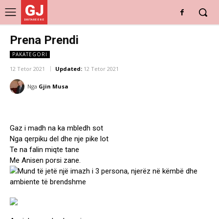
GJ
DRITARE E RE
Prena Prendi
PAKATEGORI
12 Tetor 2021
Updated:
12 Tetor 2021
Nga
Gjin Musa
Gaz i madh na ka mbledh sot
Nga qerpiku del dhe nje pike lot
Te na falin miqte tane
Me Anisen porsi zane.