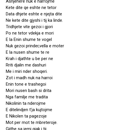
Asnjehere nuk e harrojme
Kete dite qe eshte ne tetor
Data dhjete eshte e njejta dite
Ne kete dite gjyshi i tij ka linde.
Tridhjete vite gezoi i gjori
Po ne tetor vdekja e mori
E la Enin shume te vogel
Nuk gezoi prinder,vella e moter
E la nusen shume te re
Krah i djathte u be per ne
Rriti djalin me dashuri
Me i miri nder shoqeri.
Zot i madh nuk na harroi
Enin tone e trashegoi
Mori nusen bash si drita
Nga familje me tradita
Nikolinin ta nderojme
E ditelindjen t’ja kujtojme
E Nikolen ta pagezoje
Mot per mot te mbreteroje.
Gjithe sa jemi gjak i tij