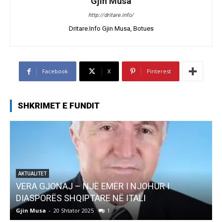
Gjin Musa
http://dritare.info/
Dritare.Info Gjin Musa, Botues
Facebook
X
Pinterest
SHKRIMET E FUNDIT
R I
AKTUALITET
Pregaditi Gjin Musa-Rome- Shtator 2025
Gjin Musa
-
8 Shtator 2025
0