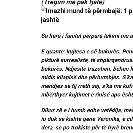
(Tregim me pak fjalë)
Sa herë i fanitet përpara takimi me a
E quante: kujtesa e së bukurës. Pen
pikturë surrealiste, të shpërqendrua
bukurës. Ndjesitë trazohen, bëhen l
midis kllapisë dhe përhumbjes. S’ka
mendjes së tij rreth saj, s’ka më kufi
mbërthyer kujtimet e rinisë apo ësht
Dikur zë e i humb edhe vetëdija, me
iu duk se kishte qenë Veronika, e cila
dera, se po trokiste për të hyrë bren