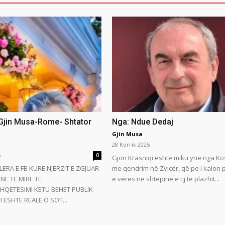
 Gjin Musa-Rome- Shtator
Nga: Ndue Dedaj
Gjin Musa
28 Korrik 2025
5
0
Gjon Krasniqi është miku ynë nga Ko
LERA E FB KURE NJERZIT E ZGJUAR
me qendrim në Zvicër, që po i kalon
NE TE MIRE TE
e verës në shtëpinë e tij të plazhit...
HQETESIMI KETU BEHET PUBLIK
 ESHTE REALE.O SOT...