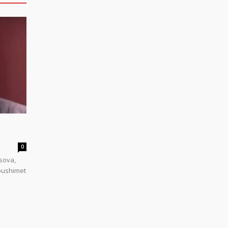
0
sova,
 pushimet