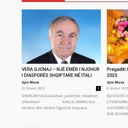
VERA GJONAJ – NJË EMËR I NJOHUR
Pregaditi
I DIASPORËS SHQIPTARE NË ITALI
2025
Gjin Musa
Gjin Musa
20 Shtator 2025
8 Shtator 202
1
SHKRUAR NGA:GazetarI, publicistI, redaktorI,
KJO ESHTE V
shkrimtarI: XHELAL MARKU Kur
E PERDORIN 
studion dhe zbulon figura të shquara...
SHOQERIS,S
DHE REAGIMI