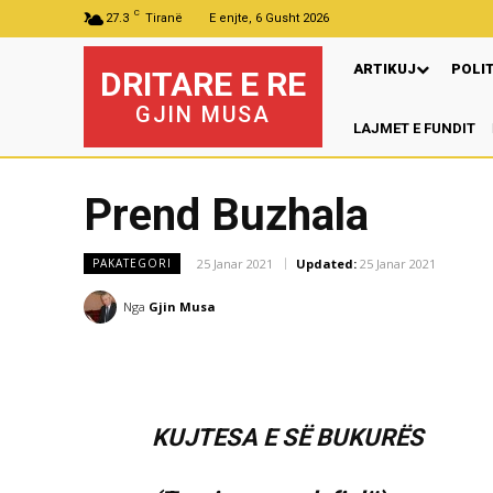
C
27.3
Tiranë
E enjte, 6 Gusht 2026
ARTIKUJ
POLI
DRITARE E RE
GJIN MUSA
LAJMET E FUNDIT
Prend Buzhala
25 Janar 2021
Updated:
25 Janar 2021
PAKATEGORI
Nga
Gjin Musa
KUJTESA E SË BUKURËS