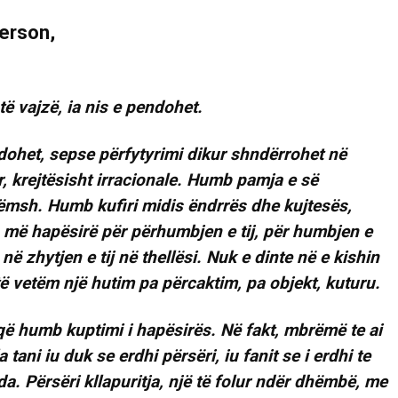
të vajzë, ia nis e pendohet.
dohet, sepse përfytyrimi dikur shndërrohet në
r, krejtësisht irracionale. Humb pamja e së
ëmsh. Humb kufiri midis ëndrrës dhe kujtesës,
 më hapësirë për përhumbjen e tij, për humbjen e
 në zhytjen e tij në thellësi. Nuk e dinte në e kishin
ë vetëm një hutim pa përcaktim, pa objekt, kuturu.
që humb kuptimi i hapësirës. Në fakt, mbrëmë te ai
 tani iu duk se erdhi përsëri, iu fanit se i erdhi te
da. Përsëri kllapuritja, një të folur ndër dhëmbë, me