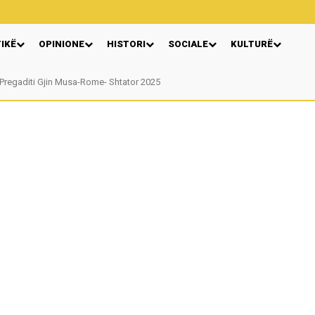
TIKË
OPINIONE
HISTORI
SOCIALE
KULTURË
Pregaditi Gjin Musa-Rome- Shtator 2025
Nga: Ndue Dedaj