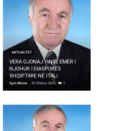
AKTUALITET
AKTUALITET
VERA GJONAJ – NJË EMËR I
NJOHUR I DIASPORËS
Pregaditi Gji
SHQIPTARE NË ITALI
Shtator 2025
Gjin Musa
-
20 Shtator 2025
1
Gjin Musa
-
8 Shtat