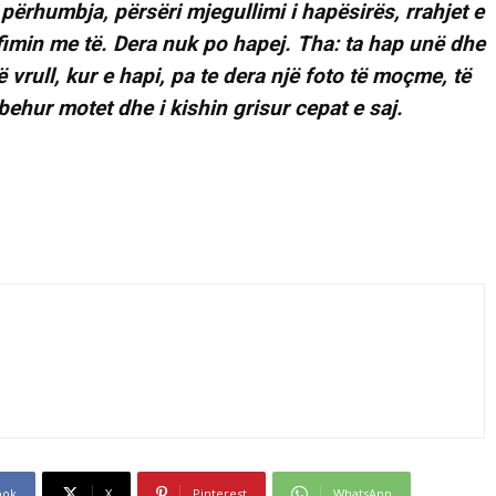
përhumbja, përsëri mjegullimi i hapësirës, rrahjet e
imin me të. Dera nuk po hapej. Tha: ta hap unë dhe
 vrull, kur e hapi, pa te dera një foto të moçme, të
ehur motet dhe i kishin grisur cepat e saj.
ook
X
Pinterest
WhatsApp