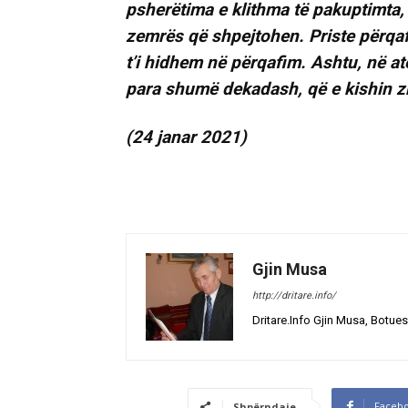
psherëtima e klithma të pakuptimta, 
zemrës që shpejtohen. Priste përqaf
t’i hidhem në përqafim. Ashtu, në atë
para shumë dekadash, që e kishin zb
(24 janar 2021)
Gjin Musa
http://dritare.info/
Dritare.Info Gjin Musa, Botues
Faceb
Shpërndaje