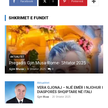
Facebook
X
Pinterest
SHKRIMET E FUNDIT
AKTUALITET
Pregaditi Gjin Musa-Rome- Shtator 2025
Gjin Musa
-
8 Shtator 2025
0
G
Aktualitet
VERA GJONAJ – NJË EMËR I NJOHUR I
DIASPORËS SHQIPTARE NË ITALI
Gjin Musa
-
20 Shtator 2025