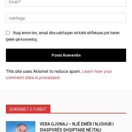
Ue
Ruaj emrin tim, email dhe uebfaqen në këtë shfletues për herën
tjetër që komentoj.
This site uses Akismet to reduce spam.
Learn how your
comment data is processed.
SHKRIMET E FUNDIT
VERA GJONAJ – NJË EMËR I NJOHUR I
DIASPORËS SHQIPTARE NË ITALI