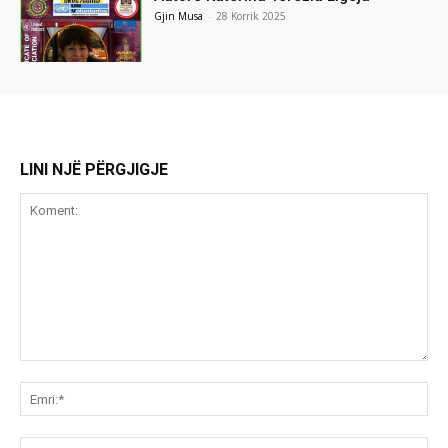
Gjin Musa
-
28 Korrik 2025
LINI NJË PËRGJIGJE
Koment:
Emr
Ema