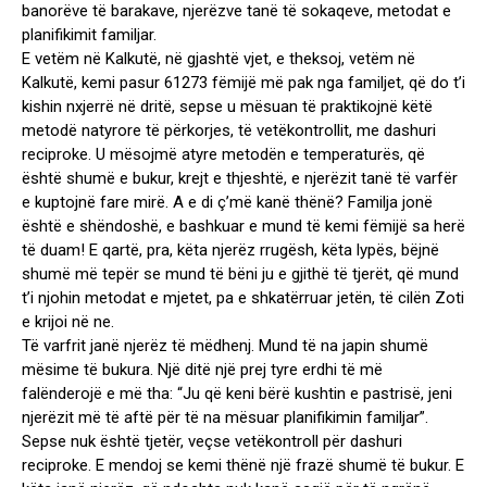
banorëve të barakave, njerëzve tanë të sokaqeve, metodat e
planifikimit familjar.
E vetëm në Kalkutë, në gjashtë vjet, e theksoj, vetëm në
Kalkutë, kemi pasur 61273 fëmijë më pak nga familjet, që do t’i
kishin nxjerrë në dritë, sepse u mësuan të praktikojnë këtë
metodë natyrore të përkorjes, të vetëkontrollit, me dashuri
reciproke. U mësojmë atyre metodën e temperaturës, që
është shumë e bukur, krejt e thjeshtë, e njerëzit tanë të varfër
e kuptojnë fare mirë. A e di ç’më kanë thënë? Familja jonë
është e shëndoshë, e bashkuar e mund të kemi fëmijë sa herë
të duam! E qartë, pra, këta njerëz rrugësh, këta lypës, bëjnë
shumë më tepër se mund të bëni ju e gjithë të tjerët, që mund
t’i njohin metodat e mjetet, pa e shkatërruar jetën, të cilën Zoti
e krijoi në ne.
Të varfrit janë njerëz të mëdhenj. Mund të na japin shumë
mësime të bukura. Një ditë një prej tyre erdhi të më
falënderojë e më tha: “Ju që keni bërë kushtin e pastrisë, jeni
njerëzit më të aftë për të na mësuar planifikimin familjar”.
Sepse nuk është tjetër, veçse vetëkontroll për dashuri
reciproke. E mendoj se kemi thënë një frazë shumë të bukur. E