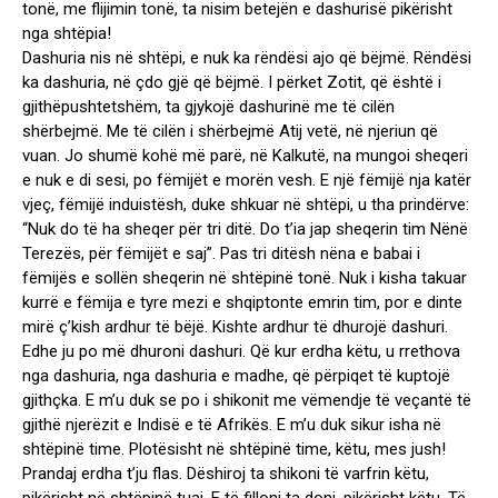
tonë, me flijimin tonë, ta nisim betejën e dashurisë pikërisht
nga shtëpia!
Dashuria nis në shtëpi, e nuk ka rëndësi ajo që bëjmë. Rëndësi
ka dashuria, në çdo gjë që bëjmë. I përket Zotit, që është i
gjithëpushtetshëm, ta gjykojë dashurinë me të cilën
shërbejmë. Me të cilën i shërbejmë Atij vetë, në njeriun që
vuan. Jo shumë kohë më parë, në Kalkutë, na mungoi sheqeri
e nuk e di sesi, po fëmijët e morën vesh. E një fëmijë nja katër
vjeç, fëmijë induistësh, duke shkuar në shtëpi, u tha prindërve:
“Nuk do të ha sheqer për tri ditë. Do t’ia jap sheqerin tim Nënë
Terezës, për fëmijët e saj”. Pas tri ditësh nëna e babai i
fëmijës e sollën sheqerin në shtëpinë tonë. Nuk i kisha takuar
kurrë e fëmija e tyre mezi e shqiptonte emrin tim, por e dinte
mirë ç’kish ardhur të bëjë. Kishte ardhur të dhurojë dashuri.
Edhe ju po më dhuroni dashuri. Që kur erdha këtu, u rrethova
nga dashuria, nga dashuria e madhe, që përpiqet të kuptojë
gjithçka. E m’u duk se po i shikonit me vëmendje të veçantë të
gjithë njerëzit e Indisë e të Afrikës. E m’u duk sikur isha në
shtëpinë time. Plotësisht në shtëpinë time, këtu, mes jush!
Prandaj erdha t’ju flas. Dëshiroj ta shikoni të varfrin këtu,