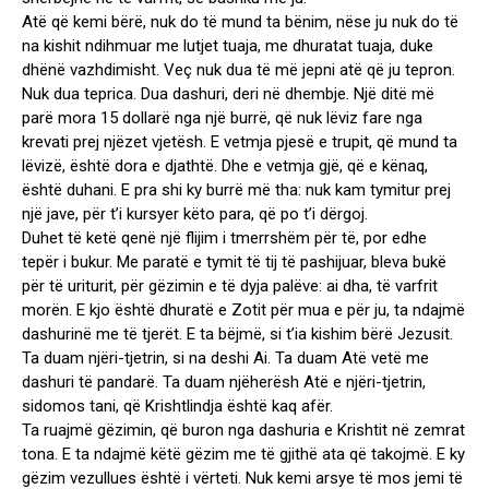
Atë që kemi bërë, nuk do të mund ta bënim, nëse ju nuk do të
na kishit ndihmuar me lutjet tuaja, me dhuratat tuaja, duke
dhënë vazhdimisht. Veç nuk dua të më jepni atë që ju tepron.
Nuk dua teprica. Dua dashuri, deri në dhembje. Një ditë më
parë mora 15 dollarë nga një burrë, që nuk lëviz fare nga
krevati prej njëzet vjetësh. E vetmja pjesë e trupit, që mund ta
lëvizë, është dora e djathtë. Dhe e vetmja gjë, që e kënaq,
është duhani. E pra shi ky burrë më tha: nuk kam tymitur prej
një jave, për t’i kursyer këto para, që po t’i dërgoj.
Duhet të ketë qenë një flijim i tmerrshëm për të, por edhe
tepër i bukur. Me paratë e tymit të tij të pashijuar, bleva bukë
për të uriturit, për gëzimin e të dyja palëve: ai dha, të varfrit
morën. E kjo është dhuratë e Zotit për mua e për ju, ta ndajmë
dashurinë me të tjerët. E ta bëjmë, si t’ia kishim bërë Jezusit.
Ta duam njëri-tjetrin, si na deshi Ai. Ta duam Atë vetë me
dashuri të pandarë. Ta duam njëherësh Atë e njëri-tjetrin,
sidomos tani, që Krishtlindja është kaq afër.
Ta ruajmë gëzimin, që buron nga dashuria e Krishtit në zemrat
tona. E ta ndajmë këtë gëzim me të gjithë ata që takojmë. E ky
gëzim vezullues është i vërteti. Nuk kemi arsye të mos jemi të