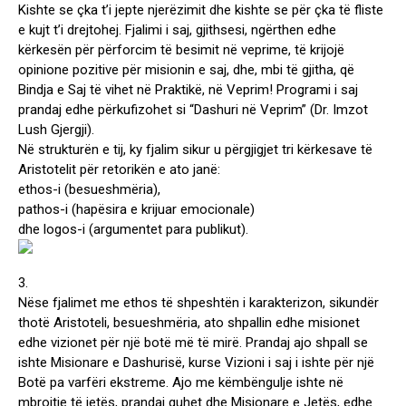
Kishte se çka t’i jepte njerëzimit dhe kishte se për çka të fliste
e kujt t’i drejtohej. Fjalimi i saj, gjithsesi, ngërthen edhe
kërkesën për përforcim të besimit në veprime, të krijojë
opinione pozitive për misionin e saj, dhe, mbi të gjitha, që
Bindja e Saj të vihet në Praktikë, në Veprim! Programi i saj
prandaj edhe përkufizohet si “Dashuri në Veprim” (Dr. Imzot
Lush Gjergji).
Në strukturën e tij, ky fjalim sikur u përgjigjet tri kërkesave të
Aristotelit për retorikën e ato janë:
ethos-i (besueshmëria),
pathos-i (hapësira e krijuar emocionale)
dhe logos-i (argumentet para publikut).
3.
Nëse fjalimet me ethos të shpeshtën i karakterizon, sikundër
thotë Aristoteli, besueshmëria, ato shpallin edhe misionet
edhe vizionet për një botë më të mirë. Prandaj ajo shpall se
ishte Misionare e Dashurisë, kurse Vizioni i saj i ishte për një
Botë pa varfëri ekstreme. Ajo me këmbëngulje ishte në
mbrojtje të jetës, prandaj quhet dhe Misionare e Jetës, edhe