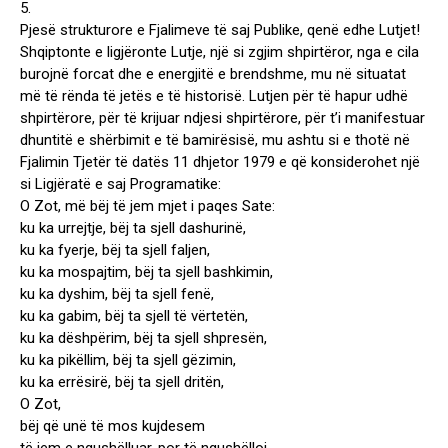
5.
Pjesë strukturore e Fjalimeve të saj Publike, qenë edhe Lutjet!
Shqiptonte e ligjëronte Lutje, një si zgjim shpirtëror, nga e cila
burojnë forcat dhe e energjitë e brendshme, mu në situatat
më të rënda të jetës e të historisë. Lutjen për të hapur udhë
shpirtërore, për të krijuar ndjesi shpirtërore, për t’i manifestuar
dhuntitë e shërbimit e të bamirësisë, mu ashtu si e thotë në
Fjalimin Tjetër të datës 11 dhjetor 1979 e që konsiderohet një
si Ligjëratë e saj Programatike:
O Zot, më bëj të jem mjet i paqes Sate:
ku ka urrejtje, bëj ta sjell dashurinë,
ku ka fyerje, bëj ta sjell faljen,
ku ka mospajtim, bëj ta sjell bashkimin,
ku ka dyshim, bëj ta sjell fenë,
ku ka gabim, bëj ta sjell të vërtetën,
ku ka dëshpërim, bëj ta sjell shpresën,
ku ka pikëllim, bëj ta sjell gëzimin,
ku ka errësirë, bëj ta sjell dritën,
O Zot,
bëj që unë të mos kujdesem