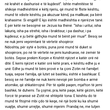
në krahët e dashurisë e të kujdesit”. Ishte mahnitëse të
shikoje madhështinë e këtij njeriu, që mund të fliste kështu,
mund të vdiste kështu, pa akuzuar kënd, pa mallkuar, pa bërë
krahasime. Si engjëll! E kjo është madhështia e njerëzve tanë.
E për këtë ne besojmë se Jezusi ka thënë: “Isha i uritur, isha
lakuriq, isha pa strehë, isha i braktisur, i pa dashur, i pa
kujdesur, e ju bëtë gjithçka mund të bënit për mua!”. Besoj se
ne nuk jemi veprimtarë të vërtetë shoqëror.
Ndoshta, për sytë e botës, puna jonë mund të duket si
shoqërore, po në të vërtetë ne jemi kundruese, në zemër të
botës. Sepse prekim Korpin e Krishtit njëzet e katër orë në
ditë. E kemi njëzet e katër orë këtë prani, e kështu edhe ju e
unë. Edhe ju mund të bëni provë e ta çoni Zotin në familjet
tuaja, sepse familja, që lutet së bashku, është e bashkuar. E
besoj se në familje ne nuk kemi nevojë për bomba e armë
atomike, që shkatërrojnë. Për të sjellë paqen, mjafton të jemi
bashkë, të duhemi. Ta çojmë, pra, këtë paqe, këtë gëzim, këtë
forcë të pranisë së Zotit në shtëpitë tona. E kështu do të
mund të fitojmë mbi çdo të keqe, në një botë ku ka shumë
vuajtje, shumë urrejtje, shumë mjerim. Prandaj ne, me lutjen