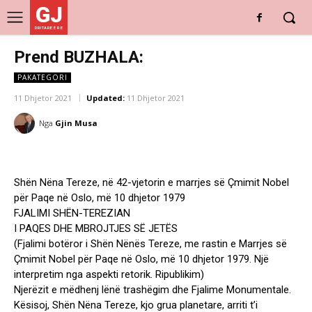
GJ
DRITARE E RE
Prend BUZHALA:
PAKATEGORI
11 Dhjetor 2021
Updated:
11 Dhjetor 2021
Nga
Gjin Musa
Shën Nëna Tereze, në 42-vjetorin e marrjes së Çmimit Nobel
për Paqe në Oslo, më 10 dhjetor 1979
FJALIMI SHËN-TEREZIAN
I PAQES DHE MBROJTJES SË JETËS
(Fjalimi botëror i Shën Nënës Tereze, me rastin e Marrjes së
Çmimit Nobel për Paqe në Oslo, më 10 dhjetor 1979. Një
interpretim nga aspekti retorik. Ripublikim)
Njerëzit e mëdhenj lënë trashëgim dhe Fjalime Monumentale.
Kësisoj, Shën Nëna Tereze, kjo grua planetare, arriti t’i