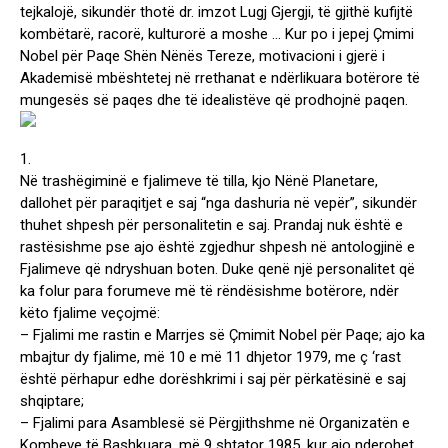
tejkalojë, sikundër thotë dr. imzot Lugj Gjergji, të gjithë kufijtë
kombëtarë, racorë, kulturorë a moshe … Kur po i jepej Çmimi
Nobel për Paqe Shën Nënës Tereze, motivacioni i gjerë i
Akademisë mbështetej në rrethanat e ndërlikuara botërore të
mungesës së paqes dhe të idealistëve që prodhojnë paqen.
1.
Në trashëgiminë e fjalimeve të tilla, kjo Nënë Planetare,
dallohet për paraqitjet e saj “nga dashuria në vepër”, sikundër
thuhet shpesh për personalitetin e saj. Prandaj nuk është e
rastësishme pse ajo është zgjedhur shpesh në antologjinë e
Fjalimeve që ndryshuan boten. Duke qenë një personalitet që
ka folur para forumeve më të rëndësishme botërore, ndër
këto fjalime veçojmë:
– Fjalimi me rastin e Marrjes së Çmimit Nobel për Paqe; ajo ka
mbajtur dy fjalime, më 10 e më 11 dhjetor 1979, me ç ‘rast
është përhapur edhe dorëshkrimi i saj për përkatësinë e saj
shqiptare;
– Fjalimi para Asamblesë së Përgjithshme në Organizatën e
Kombeve të Bashkuara, më 9 shtator 1985, kur ajo nderohet