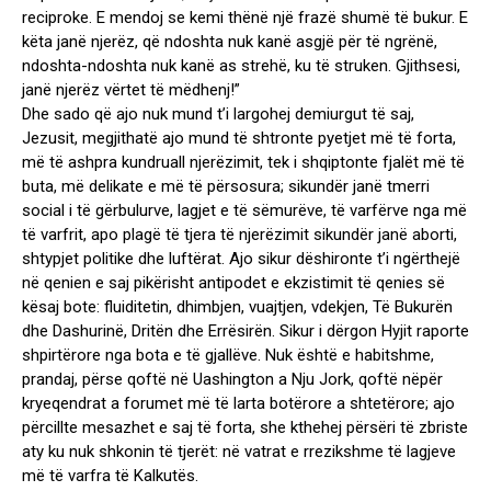
reciproke. E mendoj se kemi thënë një frazë shumë të bukur. E
këta janë njerëz, që ndoshta nuk kanë asgjë për të ngrënë,
ndoshta-ndoshta nuk kanë as strehë, ku të struken. Gjithsesi,
janë njerëz vërtet të mëdhenj!”
Dhe sado që ajo nuk mund t’i largohej demiurgut të saj,
Jezusit, megjithatë ajo mund të shtronte pyetjet më të forta,
më të ashpra kundruall njerëzimit, tek i shqiptonte fjalët më të
buta, më delikate e më të përsosura; sikundër janë tmerri
social i të gërbulurve, lagjet e të sëmurëve, të varfërve nga më
të varfrit, apo plagë të tjera të njerëzimit sikundër janë aborti,
shtypjet politike dhe luftërat. Ajo sikur dëshironte t’i ngërthejë
në qenien e saj pikërisht antipodet e ekzistimit të qenies së
kësaj bote: fluiditetin, dhimbjen, vuajtjen, vdekjen, Të Bukurën
dhe Dashurinë, Dritën dhe Errësirën. Sikur i dërgon Hyjit raporte
shpirtërore nga bota e të gjallëve. Nuk është e habitshme,
prandaj, përse qoftë në Uashington a Nju Jork, qoftë nëpër
kryeqendrat a forumet më të larta botërore a shtetërore; ajo
përcillte mesazhet e saj të forta, she kthehej përsëri të zbriste
aty ku nuk shkonin të tjerët: në vatrat e rrezikshme të lagjeve
më të varfra të Kalkutës.