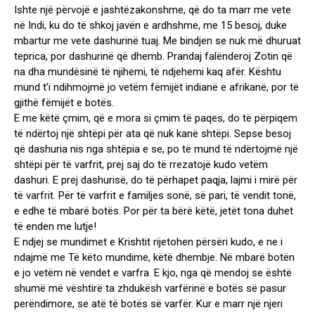
Ishte një përvojë e jashtëzakonshme, që do ta marr me vete
në Indi, ku do të shkoj javën e ardhshme, me 15 besoj, duke
mbartur me vete dashurinë tuaj. Me bindjen se nuk më dhuruat
teprica, por dashurinë që dhemb. Prandaj falënderoj Zotin që
na dha mundësinë të njihemi, të ndjehemi kaq afër. Kështu
mund t’i ndihmojmë jo vetëm fëmijët indianë e afrikanë, por të
gjithë fëmijët e botës.
E me këtë çmim, që e mora si çmim të paqes, do të përpiqem
të ndërtoj një shtëpi për ata që nuk kanë shtëpi. Sepse besoj
që dashuria nis nga shtëpia e se, po të mund të ndërtojmë një
shtëpi për të varfrit, prej saj do të rrezatojë kudo vetëm
dashuri. E prej dashurisë, do të përhapet paqja, lajmi i mirë për
të varfrit. Për të varfrit e familjes sonë, së pari, të vendit tonë,
e edhe të mbarë botës. Por për ta bërë këtë, jetët tona duhet
të enden me lutje!
E ndjej se mundimet e Krishtit rijetohen përsëri kudo, e ne i
ndajmë me Të këto mundime, këtë dhembje. Në mbarë botën
e jo vetëm në vendet e varfra. E kjo, nga që mendoj se është
shumë më vështirë ta zhdukësh varfërinë e botës së pasur
perëndimore, se atë të botës së varfër. Kur e marr një njeri