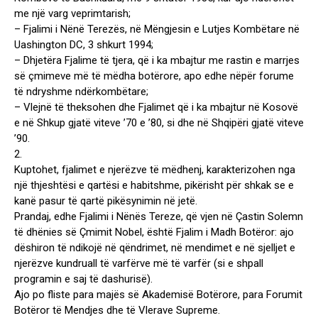
me një varg veprimtarish;
– Fjalimi i Nënë Terezës, në Mëngjesin e Lutjes Kombëtare në
Uashington DC, 3 shkurt 1994;
– Dhjetëra Fjalime të tjera, që i ka mbajtur me rastin e marrjes
së çmimeve më të mëdha botërore, apo edhe nëpër forume
të ndryshme ndërkombëtare;
– Vlejnë të theksohen dhe Fjalimet që i ka mbajtur në Kosovë
e në Shkup gjatë viteve ’70 e ’80, si dhe në Shqipëri gjatë viteve
’90.
2.
Kuptohet, fjalimet e njerëzve të mëdhenj, karakterizohen nga
një thjeshtësi e qartësi e habitshme, pikërisht për shkak se e
kanë pasur të qartë pikësynimin në jetë.
Prandaj, edhe Fjalimi i Nënës Tereze, që vjen në Çastin Solemn
të dhënies së Çmimit Nobel, është Fjalim i Madh Botëror: ajo
dëshiron të ndikojë në qëndrimet, në mendimet e në sjelljet e
njerëzve kundruall të varfërve më të varfër (si e shpall
programin e saj të dashurisë).
Ajo po fliste para majës së Akademisë Botërore, para Forumit
Botëror të Mendjes dhe të Vlerave Supreme.