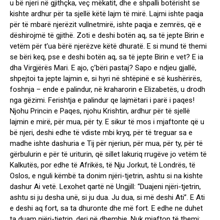
u bë njeri në gjithçka, veç mëkatit, dhe e shpalli botërisht se
kishte ardhur për ta sjellë këtë lajm të mirë. Lajmi ishte paqja
për të mbarë njerëzit vullnetmirë, ishte paqja e zemrës, që e
dëshirojmë të gjithë. Zoti e deshi botën aq, sa të jepte Birin e
vetëm për t’ua bërë njerëzve këtë dhuratë. E si mund të themi
se bëri keq, pse e deshi botën aq, sa të jepte Birin e vet? E ia
dha Virgjërës Mari. E ajo, ç’bëri pastaj? Sapo e ndjeu gjallë,
shpejtoi ta jepte lajmin e, si hyri në shtëpinë e së kushërirës,
foshnja – ende e palindur, në kraharorin e Elizabetës, u drodh
nga gëzimi. Ferishtja e palindur qe lajmëtari i parë i paqes!
Njohu Princin e Paqes, njohu Krishtin, ardhur për të sjellë
lajmin e mirë, për mua, për ty. E sikur të mos i mjaftonte që u
bë njeri, deshi edhe të vdiste mbi kryq, për të treguar sa e
madhe ishte dashuria e Tij për njeriun, për mua, për ty, për të
gërbulurin e për të uriturin, që sillet lakuriq rrugëve jo vetëm të
Kalkutës, por edhe të Afrikës, të Nju Jorkut, të Londrës, të
Oslos, e nguli këmbë ta donim njëri-tjetrin, ashtu si na kishte
dashur Ai vetë. Lexohet qartë në Ungjill: “Duajeni njëri-tjetrin,
ashtu si ju desha unë, si ju dua. Ju dua, si më deshi Ati”. E Ati
e deshi aq fort, sa ta dhuronte dhe më fort. E edhe ne duhet
ta duam njëri-tjetrin, deri në dhembje. Nuk mjafton të themi: