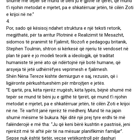
shumë më tepër se mund të bëni ju e gjithë të tjerët, që mund
t’i njohin metodat e mjetet, pa e shkatërruar jetën, të cilën Zoti
e krijoi në ne.”
4.
Por, sado që kësisoj ndahet struktura e një teksti retorik,
megjithatë, për ta arritur Plotninë e Realizimit të Mesazhit,
sidomos të pranimit të Fjalimit; filozofi e pedagogu britanik,
Stephen Toulmin, shtron si kërkesë që njeriu të vendoset në
plan të parë e jo modeli teorik a ideologjik, që traditat
humaniste të jenë ato që ndërtojnë një botë humane, që
arsyeja të jetë udhërrëfyes veprimesh e fjalimesh.
Shën Nëna Tereze kishte demiurgun e saj, rezusin, që i
ligjëronte përkushtueshëm për mbrojtjen e jetës.
”E qartë, pra, këta njerëz rrugësh, këta lypës, bëjnë shumë më
tepër se mund të bëni ju e gjithë të tjerët, që mund t’i njohin
metodat e mjetet, pa e shkatërruar jetën, të cilën Zoti e krijoi
në ne. Të varfrit janë njerëz të mëdhenj. Mund të na japin
shumë mësime të bukura. Një ditë një prej tyre erdhi të më
falënderojë e më tha: “Ju që keni bërë kushtin e pastrisë, jeni
njerëzit më të aftë për të na mësuar planifikimin familjar”.
Sepse nuk është tjetër, veçse vetëkontroll për dashuri