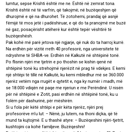
lumtur, sepse Krishti është me ne. Është në zemrat tona.
Krishti është në të varfrin, që takojmë; në buzëqeshjen që
dhurojmë e që na dhurohet. Të zotohemi, prandaj që asnjë
fëmijë të mos jetë i padëshiruar, e që do ta pranojmë me buzë
në gaz, posaçërisht atëherë kur është tepër vështirë të
buzëqeshësh.
Pak kohë më parë jetova një ngjarje, që nuk do ta harroj kurrë.
Na erdhën për vizitë rreth 40 profesorë, nga universitete të
ndryshme të SHBA-ve. Erdhën në Kalkutë në shtëpinë tonë.
Po flisnin njëri me tjetrin e po thoshin se kishin qenë në
shtëpinë tonë ku strehojmë njerëzit në prag të vdekjes. E kemi
një shtëpi të tillë në Kalkutë, ku kemi mbledhur më se 360.000
njerëz vetëm nga rrugët e qytetit e, nga ky numër i madh, më
se 18.000 vdiqën në paqe me njeriun e me Perëndinë. U nisën
për në shtëpinë e Zotit, pasi erdhën në shtëpinë tonë, ku u
folëm për dashurinë, për mëshirën.
Si u fola për këtë shtëpi e për këta njerëz, njëri prej
profesorëve m’u lut: – Nënë, ju lutem, na thoni diçka, që të
mund ta kujtojmë. E u thashë atyre: – Buzëqeshini njëri-tjetrit,
kushtojini ca kohë familjeve. Buzëqeshni!