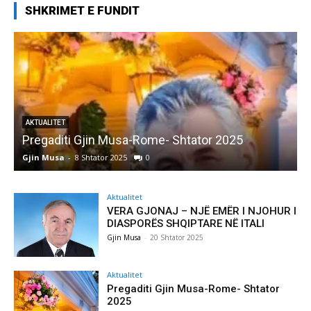
SHKRIMET E FUNDIT
AKTUALITET
Pregaditi Gjin Musa-Rome- Shtator 2025
Gjin Musa
-
8 Shtator 2025
0
G
Aktualitet
VERA GJONAJ – NJË EMËR I NJOHUR I
DIASPORËS SHQIPTARE NË ITALI
Gjin Musa
-
20 Shtator 2025
Aktualitet
Pregaditi Gjin Musa-Rome- Shtator
2025