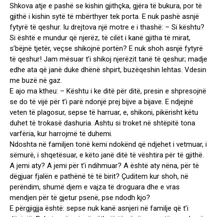
Shkova atje e pashë se kishin gjithçka, gjëra të bukura, por të
gjithë i kishin sytë të mbërthyer tek porta. E nuk pashë asnjë
fytyrë të qeshur. Iu drejtova një motre e i thashë: – Si kështu?
Si është e mundur që njerëz, të cilët i kanë gjitha të mirat,
s’bëjnë tjetër, veçse shikojnë portën? E nuk shoh asnjë fytyrë
të qeshur! Jam mësuar t’i shikoj njerëzit tanë të qeshur; madje
edhe ata që janë duke dhënë shpirt, buzëqeshin lehtas. Vdesin
me buzë në gaz.
E ajo ma ktheu: – Kështu i ke ditë për ditë, presin e shpresojnë
se do të vijë për t’i parë ndonjë prej bijve a bijave. E ndjejnë
veten të plagosur, sepse të harruar, e, shikoni, pikërisht këtu
duhet të trokasë dashuria. Ashtu si troket në shtëpitë tona
varfëria, kur harrojmë të duhemi.
Ndoshta në familjen tonë kemi ndokënd që ndjehet i vetmuar, i
sëmurë, i shqetësuar, e këto janë ditë të vështira për të gjithë.
A jemi aty? A jemi për t’i ndihmuar? A është aty nëna, për të
dëgjuar fjalën e pathënë të të birit? Çuditem kur shoh, në
perëndim, shumë djem e vajza të droguara dhe e vras
mendjen për të gjetur psenë, pse ndodh kjo?
E përgjigjja është: sepse nuk kanë asnjeri në familje që t’i