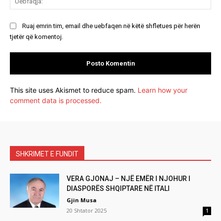
Ruaj emrin tim, email dhe uebfaqen në këtë shfletues për herën
tjetër që komentoj.
This site uses Akismet to reduce spam.
Learn how your
comment data is processed.
SHKRIMET E FUNDIT
VERA GJONAJ – NJË EMËR I NJOHUR I
DIASPORËS SHQIPTARE NË ITALI
Gjin Musa
20 Shtator 2025
1