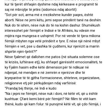
kur të tjerët shfaqën dyshime ndaj kërkesave e programit të
saj në mbrojtje të jetës (sidomos ndaj abortit):
“Sot për sot, arma më e rrezikshme kundër paqes, është
aborti. Nëse ne jemi këtu, jemi sepse prindërit tanë na deshën.
Nuk do të ishim, nëse nuk do të na kishin dashur. Shumëkush
interesohet për fëmijët e Indisë e të Afrikës, ku vdesin me
mijëra nga mungesa e ushqimit. Por në vende të tjera miliona
fëmijë mbyten nga vetë prindërit e tyre. E nëse një nënë mbyt
fëmijën e vet, pse u dashka të çuditemi, kur njerëzit ia marrin
shpirtin njëri-tjetrit?!”
Nëse fjalimet që dallohen me patos (në situata solemne ose
të krizës, luftërave etj), ku shfaqet gjerësisht emocionaliteti, te
ky Fjalim hasim edhe këtë dimension:për të ndikuar në
ndjenjat, në mendjen e në zemrën e njerëzve dhe të
kryeparëve të të gjitha formacioneve, shteteve, organizatave,
religjioneve etj për përkujdesjen ndaj varfërisë:
“Prandaj bëj thirrje, në Indi e kudo:
“Na i jepni ne fëmijët, nëse nuk i doni, në këtë vit, që u është
kushtuar. Çfarë kemi bërë për fëmijët? Në fillim të vitit kam
thënë, kudo që kam folur: të punojmë këtë vit, që çdo fëmijë, i