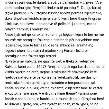
lindur e i palindur, të duhet. E sot, që përfundon viti, pyes: “A e
kemi dashur çdo fëmijë të lindur a të palindur?”. Do t’ju kujtoj
diçka prekëse. Po luftojmë kundër abortit përmes bijësimeve,
duke shpëtuar kështu mijëra jetë. U kemi bërë thirrje të gjitha
klinikave, spitaleve, stacioneve të policisë: ju lutemi, mos i
mbysni fëmijët, i marrim ne.”
Nëse fjalimet që karakterizohen nga logos-i kemi të bëjmë më
shumë me paraqitje faktesh e debatesh për ndryshime ose
legjislative, ose të biznesit, ose të shkencës, arsimit etj;
logos-i shën-terezian i drejtohej këtij Forumi botëror
prestigjioz me faktet nga terreni:
“E vetëm në Kalkutë, në gjashtë vjet, e theksoj, vetëm në
Kalkutë, kemi pasur 61273 fëmijë më pak nga familjet, që do t’i
kishin nxjerrë në dritë, sepse u mësuan të praktikojnë këtë
metodë natyrore të përkorjes, të vetëkontrollit, me dashuri
reciproke. U mësojmë atyre metodën e temperaturës, që
është shumë e bukur, krejt e thjeshtë, e njerëzit tanë të varfër
e kuptojnë fare mirë. A e di ç’më kanë thënë? Familja jonë
është e shëndoshë, e bashkuar e mund të kemi fëmijë sa herë
të duam! E qartë, pra, këta njerëz rrugësh, këta lypës, bëjnë