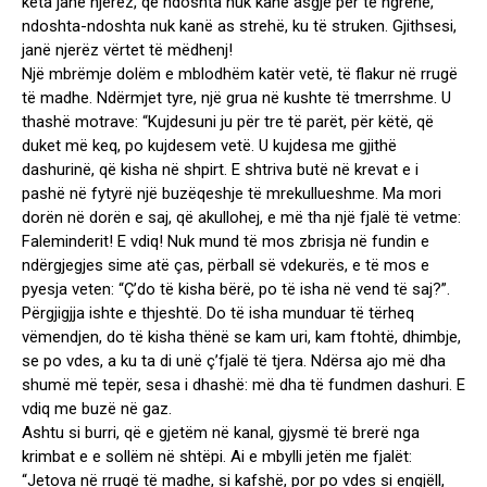
këta janë njerëz, që ndoshta nuk kanë asgjë për të ngrënë,
ndoshta-ndoshta nuk kanë as strehë, ku të struken. Gjithsesi,
janë njerëz vërtet të mëdhenj!
Një mbrëmje dolëm e mblodhëm katër vetë, të flakur në rrugë
të madhe. Ndërmjet tyre, një grua në kushte të tmerrshme. U
thashë motrave: “Kujdesuni ju për tre të parët, për këtë, që
duket më keq, po kujdesem vetë. U kujdesa me gjithë
dashurinë, që kisha në shpirt. E shtriva butë në krevat e i
pashë në fytyrë një buzëqeshje të mrekullueshme. Ma mori
dorën në dorën e saj, që akullohej, e më tha një fjalë të vetme:
Faleminderit! E vdiq! Nuk mund të mos zbrisja në fundin e
ndërgjegjes sime atë ças, përball së vdekurës, e të mos e
pyesja veten: “Ç’do të kisha bërë, po të isha në vend të saj?”.
Përgjigjja ishte e thjeshtë. Do të isha munduar të tërheq
vëmendjen, do të kisha thënë se kam uri, kam ftohtë, dhimbje,
se po vdes, a ku ta di unë ç’fjalë të tjera. Ndërsa ajo më dha
shumë më tepër, sesa i dhashë: më dha të fundmen dashuri. E
vdiq me buzë në gaz.
Ashtu si burri, që e gjetëm në kanal, gjysmë të brerë nga
krimbat e e sollëm në shtëpi. Ai e mbylli jetën me fjalët:
“Jetova në rrugë të madhe, si kafshë, por po vdes si engjëll,