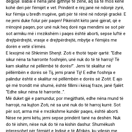
dëgjojë. Babai e nëna janë gjithnjë të zënë, aq sa të mos kenë
kohë deri për fëmijët e vet. Prindërit e rinj janë në ndonjë zyrë,
kur fëmija u bredh rrugëve, gati për të rënë në ndonjë grackë. E
ne jemi duke folur për paqen! Pikërisht këto janë gjërat, që e
rrënojnë paqen, por unë nuk heq dorë nga mendimi se sot për
sot armiku më i rrezikshëm i paqes është aborti, sepse luftë e
drejtpërdrejtë, vrasje e drejtpërdrejtë, mbytje e fëmijës me
dorën e vetë s’ëmës.
E lexojmë në Shkrimin Shenjt. Zoti e thotë tepër qartë: “Edhe
sikur nëna ta harronte foshnjën, unë nuk do të të harroj! Të
kam skalitur në pëllëmbë të dorës!”. Jemi të skalitur në
pëllëmbën e dorës së Tij, jemi pranë Tij! E edhe foshnja e
palindur është e skalitur në pëllëmbën e dorës së Zotit. E ajo
që më trondit më shumë, është fillimi i kësaj fraze, janë fjalët:
“Edhe sikur nëna të harronte…”.
Më duket gjë e pamundur, por megjithatë, edhe nëna mund të
harrojë, na kujton Zoti, në sa unë nuk do të harroj kurrë. Sot
për sot, arma më e rrezikshme kundër paqes, është aborti.
Nëse ne jemi këtu, jemi sepse prindërit tanë na deshën. Nuk
do të ishim, nëse nuk do të na kishin dashur. Shumëkush
interesohet për fëmijët e Indisë e të Afrikës, ku vdesin me