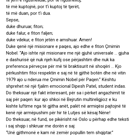
të jem e ngushëlluar, por të ngushëlloj,
të më kuptojnë, por t’i kuptoj të tjerët,
të më duan, por t’i dua.
Sepse,
duke dhuruar, fiton;
duke falur, e fiton faljen;
duke vdekur, e fiton jetën e amshuar. Amen!
Duke qenë një misionare e paqes, ajo edhe e fiton Çmimin
Nobel. “Ajo ishte një misionare me një gjuhë universale … gjuha
e dashurisë që nuk njeh kufij ose përjashtim dhe nuk ka
preferenca përveçse për më të braktisurit në shoqëri … Kjo
përkushtim fitoi respektin e saj në të gjithë botën dhe në vitin
1979 ajo u nderua me Çmimin Nobel për Paqen.” Kështu
shprehet në një fjalim emocional Dipesh Patel, student indas.
Do theksuar një fakt interesant, për sa i përket angazhimit të
saj për paqen: kur ajo shkoi në Bejrutin multireligjioz e ku
kishte luftime nga të gjitha anët, palët në armiqësi pajtojnë të
kenë një armëpushim për hir të Lutjes së kësaj Nëne!
Do theksuar, në fund, se pikërisht në Oslo u përhap edhe teksti
i saj shqip i shkruar me dorën e saj:
“Unë gjithmonë e kam në zemër popullin tem shqiptar.”