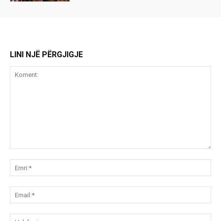
LINI NJË PËRGJIGJE
Koment:
Emr
Ema
Ue