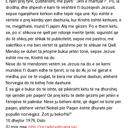
E njëri prej tyre, çuditërisht, më pyeti: “Jeni e martuar?”. Po, ia
drodha, dhe shpesh e kam të vështirë t’i buzëqesh Jezusit,
sepse nganjëherë kërkon edhe tepër nga unë. Kjo është e
vërtetë e prej këndej vjen dashuria, kur Krishti është kërkues, e
ne, megjithatë, mund t’i japim Atij me gëzim. Po e them këtu
se, po s’ shkova në qiell për ndonjë meritë tjetër, sigurisht që
do të shkoj për shkak të publicitetit, sepse më pastroi, më
sakrifikoi e më bëri vërtet të gatshme për të shkuar në Qiell.
Mendoj se duhet ta jetojmë bukur jetën tonë, sepse Jezusi
është me ne, Krishti na do.
Nëse do të mendonim vetëm se Jezusi na do e se kemi
mundësi t’i duam edhe të tjerët, si na do Ai, jo në gjërat e
mëdha, por në të voglat, të bëra me shumë dashuri, atëherë
Norvegjia do të bëhej fole dashurie.
E sa gjë e bukur do të ishte, që pikërisht këtu të na dhurohej
një qendër për paqen! Që prej këtu të delte gëzimi për jetën e
fëmijëve të palindur. Nëse ju bëheni dritë, që digjet në botë për
paqen, atëherë vërtet Nobeli për Paqen është dhuratë për
popullin norvegjez. Zoti ju bekoftë!”.
10 dhejtor 1979, Oslo
(U mor nga:
http://sq.radiovaticana.va/