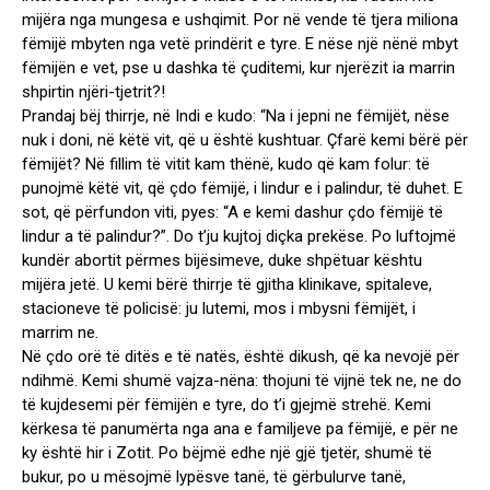
mijëra nga mungesa e ushqimit. Por në vende të tjera miliona
fëmijë mbyten nga vetë prindërit e tyre. E nëse një nënë mbyt
fëmijën e vet, pse u dashka të çuditemi, kur njerëzit ia marrin
shpirtin njëri-tjetrit?!
Prandaj bëj thirrje, në Indi e kudo: “Na i jepni ne fëmijët, nëse
nuk i doni, në këtë vit, që u është kushtuar. Çfarë kemi bërë për
fëmijët? Në fillim të vitit kam thënë, kudo që kam folur: të
punojmë këtë vit, që çdo fëmijë, i lindur e i palindur, të duhet. E
sot, që përfundon viti, pyes: “A e kemi dashur çdo fëmijë të
lindur a të palindur?”. Do t’ju kujtoj diçka prekëse. Po luftojmë
kundër abortit përmes bijësimeve, duke shpëtuar kështu
mijëra jetë. U kemi bërë thirrje të gjitha klinikave, spitaleve,
stacioneve të policisë: ju lutemi, mos i mbysni fëmijët, i
marrim ne.
Në çdo orë të ditës e të natës, është dikush, që ka nevojë për
ndihmë. Kemi shumë vajza-nëna: thojuni të vijnë tek ne, ne do
të kujdesemi për fëmijën e tyre, do t’i gjejmë strehë. Kemi
kërkesa të panumërta nga ana e familjeve pa fëmijë, e për ne
ky është hir i Zotit. Po bëjmë edhe një gjë tjetër, shumë të
bukur, po u mësojmë lypësve tanë, të gërbulurve tanë,