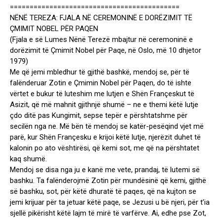
===========================================
NËNË TEREZA: FJALA NË CEREMONINË E DORËZIMIT TË
ÇMIMIT NOBEL PËR PAQEN
(Fjala e së Lumes Nënë Terezë mbajtur në ceremoninë e
dorëzimit të Çmimit Nobel për Paqe, në Oslo, më 10 dhjetor
1979)
Me që jemi mbledhur të gjithë bashkë, mendoj se, për të
falënderuar Zotin e Çmimin Nobel për Paqen, do të ishte
vërtet e bukur të luteshim me lutjen e Shën Françeskut të
Asizit, që më mahnit gjithnjë shumë – ne e themi këtë lutje
çdo ditë pas Kungimit, sepse tepër e përshtatshme për
secilën nga ne. Më bën të mendoj se katër-pesëqind vjet më
parë, kur Shën Françesku e krijoi këtë lutje, njerëzit duhet të
kalonin po ato vështirësi, që kemi sot, me që na përshtatet
kaq shumë.
Mendoj se disa nga ju e kanë me vete, prandaj, të lutemi së
bashku. Ta falënderojmë Zotin për mundësinë që kemi, gjithë
së bashku, sot, për këtë dhuratë të paqes, që na kujton se
jemi krijuar për ta jetuar këtë paqe, se Jezusi u bë njeri, për t’ia
sjellë pikërisht këtë lajm të mirë të varfërve. Ai, edhe pse Zot,