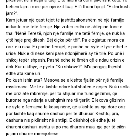
pikërisht në shtëpinë tuaj. E të filloni ta doni, pikërisht këtu. Të
bëheni lajm i mirë për njerëzit tuaj. E t’i thoni fqinjit: “E dini kush
jam?”.
Kam jetuar një çast tejet të jashtëzakonshëm në një familje
induiste me tetë fëmijë. Një zotëri erdhi në shtëpinë tonë e
tha: “Nënë Terezë, njoh një familje me tetë fëmijë, që nuk ka
ç’të hajë prej ditësh. Bëj diçka për të!”. Pa e zgjatur, mora ca
oriz e u nisa. E i pashë fëmijët, e pashë në sytë e tyre ethet e
urisë. Nuk e di nëse keni parë ndonjëherë sy të tillë. Po unë i
shikoj tepër shpesh. Pashë edhe të ëmën që e ndau orizin e
doli. Kur u kthye, e pyeta: “Ku shkove?”. M’u përgjigj thjesht:
edhe ata kanë uri.
Po kush ishin ata? Mësova se e kishte fjalën për një familje
myslimane. Me të e kishte ndarë kafshatën e gojës. Nuk i solla
më oriz atë mbrëmje, për ta shijuar me fund gëzimin, që
buronte nga ndarja e ushqimit me të tjerët. E lexova gëzimin
në sytë e fëmijëve të kësaj nëne, që s’kishte as një dorë oriz,
por kishte kaq shumë dashuri për të dhuruar. Kështu, pra,
dashuria nis pikërisht në shtëpi. E dëshiroj që edhe ju të
dhuroni dashuri, ashtu si po ma dhuroni mua, gjë për të cilën
ju jam shumë mirënjohëse.