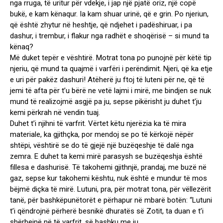
nga rruga, të uritur për vdekje, i jap një pjatë oriz, një copë
bukë, e kam kënaqur. Ia kam shuar urinë, që e grin. Po njeriun,
që është zhytur në heshtje, që ndjehet i padëshiruar, i pa
dashur, i trembur, i flakur nga radhët e shoqërisë – si mund ta
kënaq?
Më duket tepër e vështirë. Motrat tona po punojnë për këtë tip
njeriu, që mund ta quajmë i varfëri i perëndimit. Njeri, që ka etje
e uri për pakëz dashuri! Atëherë ju ftoj të luteni për ne, që të
jemi të afta për t’u bërë ne vetë lajmi i mirë, me bindjen se nuk
mund të realizojmë asgjë pa ju, sepse pikërisht ju duhet t’ju
kemi përkrah në vendin tuaj.
Duhet t’i njihni të varfrit. Vërtet këtu njerëzia ka të mira
materiale, ka gjithçka, por mendoj se po të kërkojë nëpër
shtëpi, vështirë se do të gjejë një buzëqeshje të dalë nga
zemra. E duhet ta kemi mirë parasysh se buzëqeshja është
fillesa e dashurisë. Të takohemi gjithnjë, prandaj, me buzë në
gaz, sepse kur takohemi kështu, nuk është e mundur të mos
bëjmë diçka të mirë. Lutuni, pra, për motrat tona, për vëllezërit
tanë, për bashkëpunëtorët e përhapur në mbarë botën: “Lutuni
t’i qëndrojnë përherë besnikë dhuratës së Zotit, ta duan e t’i
shërbejnë në të varfrit, së bashku me ju.