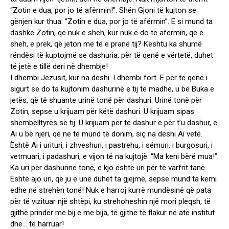
“Zotin e dua, por jo të afërmin!”. Shën Gjoni të kujton se
gënjen kur thua: “Zotin e dua, por jo të afërmin”. E si mund ta
dashke Zotin, që nuk e sheh, kur nuk e do të afërmin, që e
sheh, e prek, që jeton me të e pranë tij? Kështu ka shumë
rëndësi të kuptojmë se dashuria, për të qenë e vërtetë, duhet
të jetë e tillë deri në dhembje!
I dhembi Jezusit, kur na deshi. I dhembi fort. E për të qenë i
sigurt se do ta kujtonim dashurinë e tij të madhe, u bë Buka e
jetës, që të shuante urinë tonë për dashuri. Urinë tonë për
Zotin, sepse u krijuam për këtë dashuri. U krijuam sipas
shëmbëlltyrës së tij. U krijuam për të dashur e për t’u dashur, e
Ai u bë njeri, që ne të mund të donim, siç na deshi Ai vetë.
Është Ai i urituri, i zhveshuri, i pastrehu, i sëmuri, i burgosuri, i
vetmuari, i padashuri, e vijon të na kujtojë: “Ma keni bërë mua!”.
Ka uri për dashurinë tonë, e kjo është uri për të varfrit tanë.
Është ajo uri, që ju e unë duhet ta gjejmë, sepse mund ta kemi
edhe në strehën tonë! Nuk e harroj kurrë mundësinë që pata
për të vizituar një shtëpi, ku strehoheshin një mori pleqsh, të
gjithë prindër me bij e me bija, të gjithë të flakur në atë institut
dhe… të harruar!