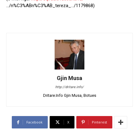
…/n%C3%ABn%C3%AB_tereza_…/1179868)
Gjin Musa
http://dritare.info/
Dritare.Info Gjin Musa, Botues
Facebook
X
Pinterest